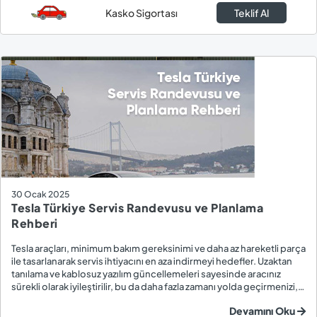
Kasko Sigortası
Teklif Al
30 Ocak 2025
Tesla Türkiye Servis Randevusu ve Planlama
Rehberi
Tesla araçları, minimum bakım gereksinimi ve daha az hareketli parça
ile tasarlanarak servis ihtiyacını en aza indirmeyi hedefler. Uzaktan
tanılama ve kablosuz yazılım güncellemeleri sayesinde aracınız
sürekli olarak iyileştirilir, bu da daha fazla zamanı yolda geçirmenizi,
serviste ise daha az zaman harcamanızı sağlar. Tesla Türkiye’de
Devamını Oku
servis rand...