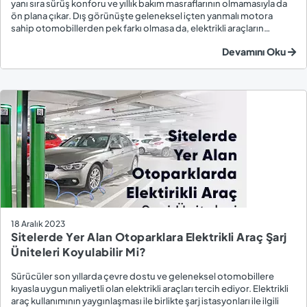
yanı sıra sürüş konforu ve yıllık bakım masraflarının olmamasıyla da
ön plana çıkar. Dış görünüşte geleneksel içten yanmalı motora
sahip otomobillerden pek farkı olmasa da, elektrikli araçların
kullanımıyla ilgili önemli bazı farklılıklar vardır. Elektrikli araçlar için
Devamını Oku
alına...
18 Aralık 2023
Sitelerde Yer Alan Otoparklara Elektrikli Araç Şarj
Üniteleri Koyulabilir Mi?
Sürücüler son yıllarda çevre dostu ve geleneksel otomobillere
kıyasla uygun maliyetli olan elektrikli araçları tercih ediyor. Elektrikli
araç kullanımının yaygınlaşması ile birlikte şarj istasyonları ile ilgili