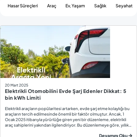
Hasar Süreçleri
Araç
Ev, Yaşam
Sağlık
Seyahat
20 Mart 2025
Elektrikli Otomobilini Evde Şarj Edenler Dikkat: 5
bin kWh Limiti
Elektrikli araçların popülaritesi artarken, evde şarj etme kolaylığı bu
araçların tercih edilmesinde önemli bir faktör olmuştur. Ancak, 1
Ocak 2025 itibarıyla yürürlüğe giren yeni bir düzenleme, elektrikli
araç sahiplerini yakından ilgilendiriyor. Bu düzenlemeye göre, yıllık
elektrik tüketimi 5.000 kWh’ı aşan haneler, devletin sağladığı
Devamını Oku
sübvansiyon...