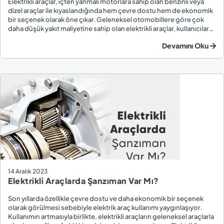
Elektrikli araçlar, içten yanmalı motorlara sahip olan benzinli veya
dizel araçlar ile kıyaslandığında hem çevre dostu hem de ekonomik
bir seçenek olarak öne çıkar. Geleneksel otomobillere göre çok
daha düşük yakıt maliyetine sahip olan elektrikli araçlar, kullanıcılara
da ekonomik açıdan avantaj sağlar. Sürücüler için bütçe dostu ve
Devamını Oku
çevreye duyarl...
14 Aralık 2023
Elektrikli Araçlarda Şanzıman Var Mı?
Son yıllarda özellikle çevre dostu ve daha ekonomik bir seçenek
olarak görülmesi sebebiyle elektrik araç kullanımı yaygınlaşıyor.
Kullanımın artmasıyla birlikte, elektrikli araçların geleneksel araçlarla