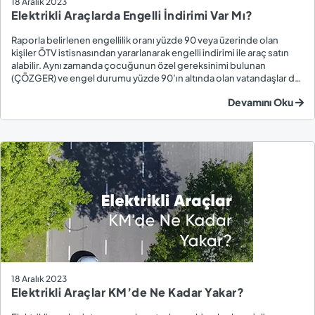
18 Aralık 2023
Elektrikli Araçlarda Engelli İndirimi Var Mı?
Raporla belirlenen engellilik oranı yüzde 90 veya üzerinde olan
kişiler ÖTV istisnasından yararlanarak engelli indirimi ile araç satın
alabilir. Aynı zamanda çocuğunun özel gereksinimi bulunan
(ÇÖZGER) ve engel durumu yüzde 90’ın altında olan vatandaşlar da
aracın hareket ettirici aksamlarının güncellenmesi ile birlikte engelli
Devamını Oku
indiriminden yararla...
18 Aralık 2023
Elektrikli Araçlar KM’de Ne Kadar Yakar?