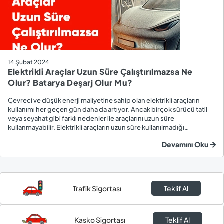
14 Şubat 2024
Elektrikli Araçlar Uzun Süre Çalıştırılmazsa Ne
Olur? Batarya Deşarj Olur Mu?
Çevreci ve düşük enerji maliyetine sahip olan elektrikli araçların
kullanımı her geçen gün daha da artıyor. Ancak birçok sürücü tatil
veya seyahat gibi farklı nedenler ile araçlarını uzun süre
kullanmayabilir. Elektrikli araçların uzun süre kullanılmadığı
durumlarda bataryasının deşarj olup olmayacağı ise sürücüler
Devamını Oku
tarafından en çok merak edilen so...
Trafik Sigortası
Teklif Al
Kasko Sigortası
Teklif Al