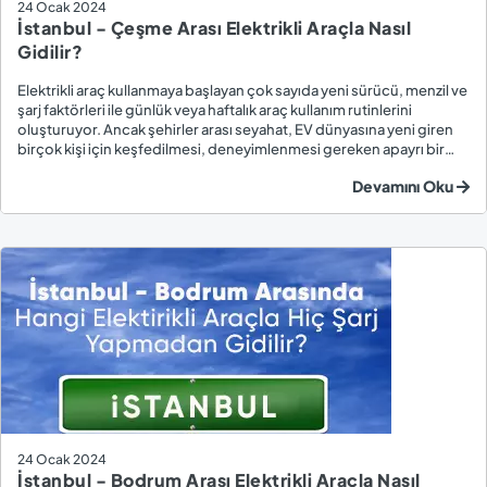
24 Ocak 2024
İstanbul - Çeşme Arası Elektrikli Araçla Nasıl
Gidilir?
Elektrikli araç kullanmaya başlayan çok sayıda yeni sürücü, menzil ve
şarj faktörleri ile günlük veya haftalık araç kullanım rutinlerini
oluşturuyor. Ancak şehirler arası seyahat, EV dünyasına yeni giren
birçok kişi için keşfedilmesi, deneyimlenmesi gereken apayrı bir
olgu. Bayram ve yaz tatillerinin en popüler destinasyonlarından biri
Devamını Oku
de Çeşme. Bi...
24 Ocak 2024
İstanbul - Bodrum Arası Elektrikli Araçla Nasıl