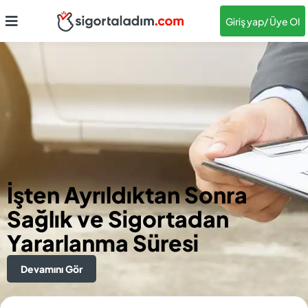
Giriş yap
/ Üye Ol
İşten Ayrıldıktan Sonra
Sağlık ve Sigortadan
Yararlanma Süresi
Devamını Gör