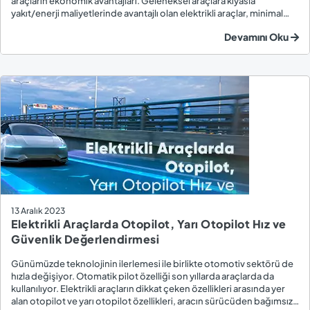
araçların ekonomik avantajları. Geleneksel araçlara kıyasla
yakıt/enerji maliyetlerinde avantajlı olan elektrikli araçlar, minimal
bakım ihtiyacı ve maliyeti ile de dikkat çekiyor. Elektrikli Araçların
Devamını Oku
Bakım Gerektiren Parç...
13 Aralık 2023
Elektrikli Araçlarda Otopilot, Yarı Otopilot Hız ve
Güvenlik Değerlendirmesi
Günümüzde teknolojinin ilerlemesi ile birlikte otomotiv sektörü de
hızla değişiyor. Otomatik pilot özelliği son yıllarda araçlarda da
kullanılıyor. Elektrikli araçların dikkat çeken özellikleri arasında yer
alan otopilot ve yarı otopilot özellikleri, aracın sürücüden bağımsız