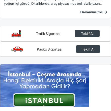
yoğun ilgi gördü. O tarihlerde, araç piyasasında belirsizlik (uzun
bekleme süreleri, değişken fiyatlar, teslim sırası için ek ödemeler)
Devamını Oku
söz konus...
Trafik Sigortası
Teklif Al
Kasko Sigortası
Teklif Al