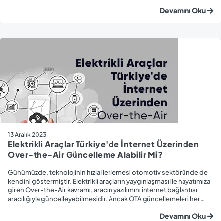
veya yarı bağımsız şekilde hareket etmesini sağlıyor. Elektrikli
Devamını Oku
Araçlard...
13 Aralık 2023
Elektrikli Araçlar Türkiye'de İnternet Üzerinden
Over-the-Air Güncelleme Alabilir Mi?
Günümüzde, teknolojinin hızla ilerlemesi otomotiv sektöründe de
kendini göstermiştir. Elektrikli araçların yaygınlaşması ile hayatımıza
giren Over-the-Air kavramı, aracın yazılımını internet bağlantısı
aracılığıyla güncelleyebilmesidir. Ancak OTA güncellemeleri her
ülke ve her araç modelinde kullanılamayabilir. Elektrikli araçlar
Devamını Oku
sahiplerini yakınd...