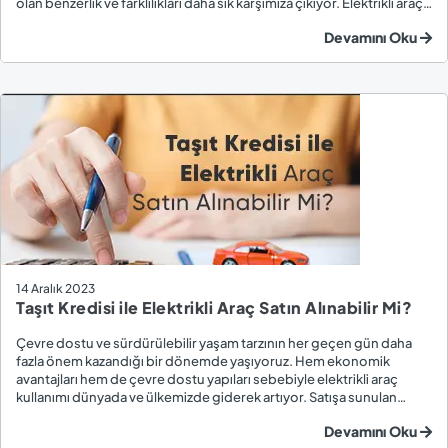
olan benzerlik ve farklılıkları daha sık karşımıza çıkıyor. Elektrikli araç
satın almak isteyen kişilerin merak ettiği konulardan biri de
Devamını Oku
şanzıman...
14 Aralık 2023
Taşıt Kredisi ile Elektrikli Araç Satın Alınabilir Mi?
Çevre dostu ve sürdürülebilir yaşam tarzının her geçen gün daha
fazla önem kazandığı bir dönemde yaşıyoruz. Hem ekonomik
avantajları hem de çevre dostu yapıları sebebiyle elektrikli araç
kullanımı dünyada ve ülkemizde giderek artıyor. Satışa sunulan
elektrikli araç modellerinin ve bu araçlara olan ilginin artmasıyla
Devamını Oku
birlikte, Türkiye’de Kasım 2023 ...