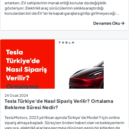
artarken, EV sahiplerinin merak ettiği konular da değişiklik
gösteriyor. Elektrikli araç sürücülerinin sıklıkla araştırdığı
konulardan biri de EV’ler ile kapalı garajlara girilip girilmeyeceği.
Elektrikli araçların kapalı garajlara girişi ve güvenliği ile ilgili bilmeniz
Devamını Oku
gereken detaylar...
24 Ocak 2024
Tesla Türkiye'de Nasıl Sipariş Verilir? Ortalama
Bekleme Süresi Nedir?
Tesla Motors, 2023 yılı Nisan ayında Türkiye’de Model Y için online
sipariş almaya başladı. Süreçten önden haberi olan ve bekleyenlerin
yanı sıra, elektrikli araçlara geçmeyi düşünen geniş bir kitleden de