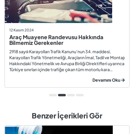
12 Kasım 2024
Araç Muayene Randevusu Hakkında
Bilmemiz Gerekenler
2918 sayılı Karayolları Trafik Kanunu'nun 34. maddesi,
Karayolları Trafik Yönetmeliği, Araçların İmal, Tadil ve Montajı
Hakkındaki Yönetmelik ve Avrupa Birliği Direktifleri uyarınca
Türkiye sınırları içinde trafiğe çıkan tüm motorlu kara
taşıtları ve römorklar, araç muayenesi yaptırmak
Devamını Oku
zorundadır. Araç muayenesi; otomobil, motosiklet,
kamyon, kamyo...
Benzer İçerikleri Gör