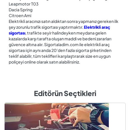
Leapmotor T03
Dacia Spring
Citroen Ami
Elektrikli aracınızı satın aldıktan sonra yapmanız gereken ilk
şey zorunlu trafik sigortası yaptırmaktır.
Elektrikli araç
sigortası
, trafikte seyir halindeyken meydana gelen
kazalarda karşı tarafta oluşan maddi ve bedeni zararları
güvence altına alır. Sigortaladim.com ile elektrikli araç
sigortası için aynı anda 20’den fazla sigorta şirketinden
teklif alabilir, tüm teklifleri karşılaştırarak size en uygun
poliçeyi online olarak satın alabilirsiniz.
Editörün Seçtikleri