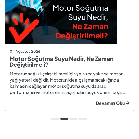
04 Ağustos 2026
Motor Soğutma Suyu Nedir, Ne Zaman
Değiştirilmeli?
Motorun sağlıklı çalışabilmesi için yalnızca yakıt ve motor
yağı yeterli değildir. Motorun ideal çalışma sıcaklığında
kalmasını sağlayan motor soğutma suyu da araç
performansı ve motor ömrü açısından büyük önem taşır.
Düzenli olarak kontrol edilmeyen veya zamanında
Devamını Oku
değiştirilmeyen soğutma suyu; hararet, korozyon, motor
arızaları ve yüksek onarım ma...