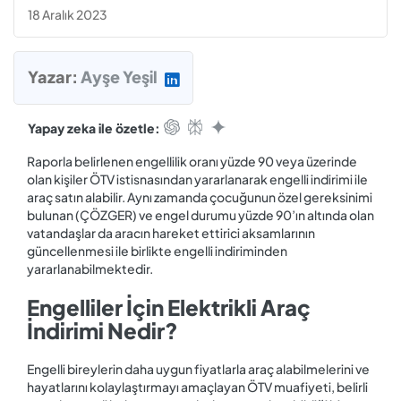
18 Aralık 2023
Yazar:
Ayşe Yeşil
Yapay zeka ile özetle:
Raporla belirlenen engellilik oranı yüzde 90 veya üzerinde
olan kişiler ÖTV istisnasından yararlanarak engelli indirimi ile
araç satın alabilir. Aynı zamanda çocuğunun özel gereksinimi
bulunan (ÇÖZGER) ve engel durumu yüzde 90’ın altında olan
vatandaşlar da aracın hareket ettirici aksamlarının
güncellenmesi ile birlikte engelli indiriminden
yararlanabilmektedir.
Engelliler İçin Elektrikli Araç
İndirimi Nedir?
Engelli bireylerin daha uygun fiyatlarla araç alabilmelerini ve
hayatlarını kolaylaştırmayı amaçlayan ÖTV muafiyeti, belirli