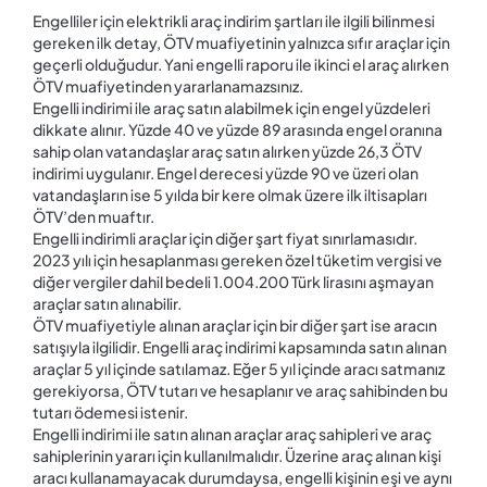
Engelliler için elektrikli araç indirim şartları ile ilgili bilinmesi
gereken ilk detay, ÖTV muafiyetinin yalnızca sıfır araçlar için
geçerli olduğudur. Yani engelli raporu ile ikinci el araç alırken
ÖTV muafiyetinden yararlanamazsınız.
Engelli indirimi ile araç satın alabilmek için engel yüzdeleri
dikkate alınır. Yüzde 40 ve yüzde 89 arasında engel oranına
sahip olan vatandaşlar araç satın alırken yüzde 26,3 ÖTV
indirimi uygulanır. Engel derecesi yüzde 90 ve üzeri olan
vatandaşların ise 5 yılda bir kere olmak üzere ilk iltisapları
ÖTV’den muaftır.
Engelli indirimli araçlar için diğer şart fiyat sınırlamasıdır.
2023 yılı için hesaplanması gereken özel tüketim vergisi ve
diğer vergiler dahil bedeli 1.004.200 Türk lirasını aşmayan
araçlar satın alınabilir.
ÖTV muafiyetiyle alınan araçlar için bir diğer şart ise aracın
satışıyla ilgilidir. Engelli araç indirimi kapsamında satın alınan
araçlar 5 yıl içinde satılamaz. Eğer 5 yıl içinde aracı satmanız
gerekiyorsa, ÖTV tutarı ve hesaplanır ve araç sahibinden bu
tutarı ödemesi istenir.
Engelli indirimi ile satın alınan araçlar araç sahipleri ve araç
sahiplerinin yararı için kullanılmalıdır. Üzerine araç alınan kişi
aracı kullanamayacak durumdaysa, engelli kişinin eşi ve aynı