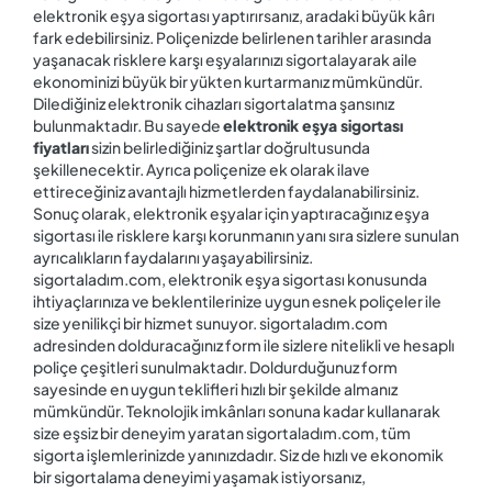
elektronik eşya sigortası yaptırırsanız, aradaki büyük kârı
fark edebilirsiniz. Poliçenizde belirlenen tarihler arasında
yaşanacak risklere karşı eşyalarınızı sigortalayarak aile
ekonominizi büyük bir yükten kurtarmanız mümkündür.
Dilediğiniz elektronik cihazları sigortalatma şansınız
bulunmaktadır. Bu sayede
elektronik eşya sigortası
fiyatları
sizin belirlediğiniz şartlar doğrultusunda
şekillenecektir. Ayrıca poliçenize ek olarak ilave
ettireceğiniz avantajlı hizmetlerden faydalanabilirsiniz.
Sonuç olarak, elektronik eşyalar için yaptıracağınız eşya
sigortası ile risklere karşı korunmanın yanı sıra sizlere sunulan
ayrıcalıkların faydalarını yaşayabilirsiniz.
sigortaladım.com, elektronik eşya sigortası konusunda
ihtiyaçlarınıza ve beklentilerinize uygun esnek poliçeler ile
size yenilikçi bir hizmet sunuyor. sigortaladım.com
adresinden dolduracağınız form ile sizlere nitelikli ve hesaplı
poliçe çeşitleri sunulmaktadır. Doldurduğunuz form
sayesinde en uygun teklifleri hızlı bir şekilde almanız
mümkündür. Teknolojik imkânları sonuna kadar kullanarak
size eşsiz bir deneyim yaratan sigortaladım.com, tüm
sigorta işlemlerinizde yanınızdadır. Siz de hızlı ve ekonomik
bir sigortalama deneyimi yaşamak istiyorsanız,