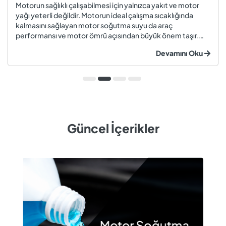
Motorun sağlıklı çalışabilmesi için yalnızca yakıt ve motor
yağı yeterli değildir. Motorun ideal çalışma sıcaklığında
kalmasını sağlayan motor soğutma suyu da araç
performansı ve motor ömrü açısından büyük önem taşır.
Düzenli olarak kontrol edilmeyen veya zamanında
Devamını Oku
değiştirilmeyen soğutma suyu; hararet, korozyon, motor
arızaları ve yüksek onarım ma...
Güncel İçerikler