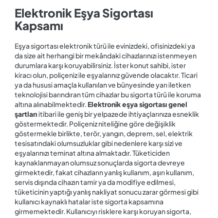
Elektronik Eşya Sigortası
Kapsamı
Eşya sigortası elektronik türü ile evinizdeki, ofisinizdeki ya
da size ait herhangi bir mekândaki cihazlarınızı istenmeyen
durumlara karşı koruyabilirsiniz. İster konut sahibi, ister
kiracı olun, poliçeniz ile eşyalarınız güvende olacaktır. Ticari
ya da hususi amaçla kullanılan ve bünyesinde yarı iletken
teknolojisi barındıran tüm cihazlar bu sigorta türü ile koruma
altına alınabilmektedir.
Elektronik eşya sigortası genel
şartları
itibari ile geniş bir yelpazede ihtiyaçlarınıza esneklik
göstermektedir. Poliçeniz niteliğine göre değişiklik
göstermekle birlikte, terör, yangın, deprem, sel, elektrik
tesisatındaki olumsuzluklar gibi nedenlere karşı sizi ve
eşyalarınızı teminat altına almaktadır. Tüketiciden
kaynaklanmayan olumsuz sonuçlarda sigorta devreye
girmektedir, fakat cihazların yanlış kullanım, aşırı kullanım,
servis dışında cihazın tamir ya da modifiye edilmesi,
tüketicinin yaptığı yanlış nakliyat sonucu zarar görmesi gibi
kullanıcı kaynaklı hatalar iste sigorta kapsamına
girmemektedir. Kullanıcıyı risklere karşı koruyan sigorta,