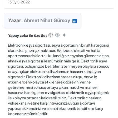
13 Eylül 2022
Yazar:
Ahmet Nihat Gürsoy
Yapay zeka ile özetle:
Elektronik eşya sigortası, eşya sigortasının bir alt kategorisi
olarak karşınıza çıkmaktadır. Evinizdeki size ait ve hatta
apartmanınızdaki ortak kullandığınız eşyaları güvence altına
almak eşya sigortası ile mümkün hâle gelir. Elektronik eşya
sigortası, poliçenizde belirtilen istenmeyen olaylara sonucu
ortaya çıkan elektronik cihazlarınızın hasarını karşılayan
sigortadır. Elektronik cihazların hassas oluşu, dış ve iç
etkenlerden kolayca etkilenerek görevini yerine
getirememesi sonucu ortaya çıkan maddi ve manevi
hasarınızı ister iş, ister
ev sigortası elektronik eşya
poliçeniz
ile kolayca ortadan kaldırabilirsiniz. Elektronik cihazların
yüksek maliyetine karşı ihtiyacınıza uygun sigortayı
yaptırarak kendinizi ve ailenizi ekonomik tehditlere karşı
korumanız mümkündür.