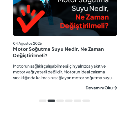
04
04 Ağustos 2026
M
Motor Soğutma Suyu Nedir, Ne Zaman
Ta
Değiştirilmeli?
r
Ev
Motorun sağlıklı çalışabilmesi için yalnızca yakıt ve
ba
motor yağı yeterli değildir. Motorun ideal çalışma
gü
sıcaklığında kalmasını sağlayan motor soğutma suyu
u
ya
da araç performansı ve motor ömrü açısından büyük
Devamını Oku
ki
önem taşır. Düzenli olarak kontrol edilmeyen veya
ön
zamanında değiştirilmeyen soğutma suyu; hararet,
ka
korozyon, motor arızaları ve yüksek onarım ma...