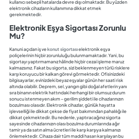
kullanıcı sebepli hatalarda devre dışı olmaktadır. Bu yüzden
elektronik cihazların kullanımına dikkat etmek
gerekmektedir.
Elektronik Eşya Sigortası Zorunlu
Mu?
Kanuni açıdan iş ve
konut sigortası
elektronik eşya
poliçelerinin hiçbir zorunluluğu bulunmamaktadır. Yani, bu
sigortayı yaptırmamanız hâlinde hiçbir cezai işleme maruz
kalmazsınız. Fakat bu sigorta, sizi beklenmeyen türlü risklere
karşı koruyucu bir kalkan görevi görmektedir. Ofisinizdeki
bilgisayarlar, evinizdeki beyaz eşyalar günün her saati risk
altında olabilir. Deprem, sel, yangın gibi doğal afetlerin yanı
sıra binanın elektrik hattındaki herhangi bir olumsuz durum
sonucu istenmeyen akım – gerilim şiddeti ile cihazlarınızın
bozulması olasıdır. Elektronik cihazlar, günlük hayatta
işlevselliği ile dikkat çekse de fiyat bakımından pahalılığı ile
dikkat çekmektedir. Bu nedenle, yaptıracağınız sigorta
sayesinde cihazlarınızın olası bozulma durumlarında ağır
tamir ya da satın alma ücretleri ile karşı karşıya kalmanızı
önlemektedir. Cihaza dair tüm maddi hasarı karşılayan bu