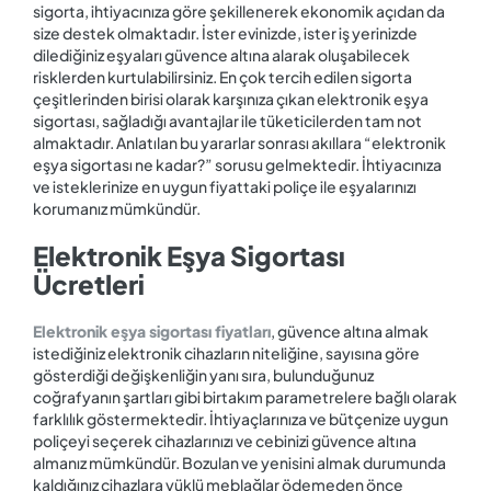
sigorta, ihtiyacınıza göre şekillenerek ekonomik açıdan da
size destek olmaktadır. İster evinizde, ister iş yerinizde
dilediğiniz eşyaları güvence altına alarak oluşabilecek
risklerden kurtulabilirsiniz. En çok tercih edilen sigorta
çeşitlerinden birisi olarak karşınıza çıkan elektronik eşya
sigortası, sağladığı avantajlar ile tüketicilerden tam not
almaktadır. Anlatılan bu yararlar sonrası akıllara “elektronik
eşya sigortası ne kadar?” sorusu gelmektedir. İhtiyacınıza
ve isteklerinize en uygun fiyattaki poliçe ile eşyalarınızı
korumanız mümkündür.
Elektronik Eşya Sigortası
Ücretleri
Elektronik eşya sigortası fiyatları
, güvence altına almak
istediğiniz elektronik cihazların niteliğine, sayısına göre
gösterdiği değişkenliğin yanı sıra, bulunduğunuz
coğrafyanın şartları gibi birtakım parametrelere bağlı olarak
farklılık göstermektedir. İhtiyaçlarınıza ve bütçenize uygun
poliçeyi seçerek cihazlarınızı ve cebinizi güvence altına
almanız mümkündür. Bozulan ve yenisini almak durumunda
kaldığınız cihazlara yüklü meblağlar ödemeden önce