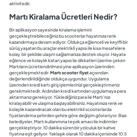
aktivitedir.
Martı Kiralama Ücretleri Nedir?
Bir aplikasyon sayesinde kiralama işlemini
gerçekleştirebileceğiniz bu scooterlar hayatınıza renk
kazandırmaya devam ediyor. Oldukça eğlenceli ve keyifli bir
sürüş yaşatan bu araçlar elektrikli yapısı ile kısa mesafelere
kolay bir şekilde ulaşım sağlamanıza destek oluyor. Hayata
eğlence ve kolaylık katan yapısı ile dikkatleri üzerine çeken
Martıların ücretlendirilmesi yine aplikasyon üzerinden
gerçekleşmektedir.
Martı scooter fiyat
açısından
değerlendirildiğinde oldukça uygundur. Uygulama
üzerinden kredi kartı giriş işlemlerinizi gerçekleştirmeniz
gerekmektedir. Ardından kredi kartından uygulamaya para
aktarmanız gerekiyor. Yüklediğiniz para ile Martı’nızı
kiralayabilir ve ulaşıma başlayabilirsiniz. Hayatınıza renk ve
kolaylık kazandıracak olan bu elektrikli scooterlarda
fiyatlandırma şehirden şehire göre değişim gösteriyor. Bazı
belediyeler, Martı kullanımına teşvik amacı ile indirimler
gerçekleştiriyor. 10 dakika süren bir yolculuk bir kahve
fiyatına eşit geliyor. Yaklaşık olarak 10 dakika içerisinde 10.5