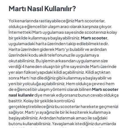
Martı Nasıl Kullanılır?
Yol kenarlarında rastlayabileceğiniz Martı scooterlar,
oldukça eğlenceli bir ulaşım aracı olarak karşınıza çıkıyor.
İnternetteki Martı uygulaması sayesinde scooterınızı kolay
bir şekilde kullanmaya başlayabilirsiniz.
Martı scooter
,
uygulamadaki harita üzerinden takip edilebilmektedir.
Harita üzerinden giderek Martı’yı bulabilir ve ardından
üzerindeki kodu akıllı telefonunuz ile uygulamaya
okutabilirsiniz. Bu işlemin arkasından uygulamanın size
verdiği 4 haneden oluaşn bir şifre sayesinde Martı üzerinde
yer alan fiziksel yapıdaki kilidi açabilirsiniz. Kilidi açtıktan
sonra Martı’nızı dilediğiniz gibi kullanmaya başlayabilir ve
yeni bir yolculuğa açılabilirsiniz. Hem oldukça çevreci hem
de eğlenceli bir ulaşım yöntemi olarak bilinen
Martı scooter
nasıl kullanılır
diye merak ediyorsanız bunun cevabı oldukça
basittir. Kolay bir şekilde kontrolünü
gerçekleştirebileceğiniz bu scooterlar harekete geçmenizi
sağlıyor. Martı’yı ayağınız ile bir iki kez iterek kullanmaya
başlayabilirsiniz. Ardından hızlanmak amacı ile sağdaki
butonu kullanabilirsiniz. Yavaşlamak istediğiniz durumlarda