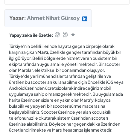
Yazar:
Ahmet Nihat Gürsoy
Yapay zeka ile özetle:
Türkiye’nin belirli illerinde hayata geçen bir proje olarak
karşınıza çıkan
Martı
, özellikle gençler tarafından büyük bir
ilgi görüyor. Belirli bölgelerde hizmet veren bu sistem bir
ekip tarafından uygulama ile yönetilmektedir. Bir scooter
olan Martılar, elektriksel bir donanımdan oluşuyor.
Türkiye’de yerli mühendisler tarafından geliştirilen ve
üretilen bu scooterları kullanabilmek için öncelikle iOS veya
Android üzerinden ücretsiz olarak indireceğiniz mobil
uygulamaya sahip olmanız gerekmektedir. Bu uygulamada
harita üzerinden sizlere en yakın olan Martı’yı kolayca
bulabilir ve yepyeni bir scooter sürme macerasına
başlayabilirsiniz. Scooter üzerinde yer alan kodu akıllı
telefonunuz ile okutarak sistem üzerinden scooterı
üzerinize alabilirsiniz. Böylece her geçen dakika üzerinden
ücretlendirilmekte ve Martı hesabınıza işlenmektedir.