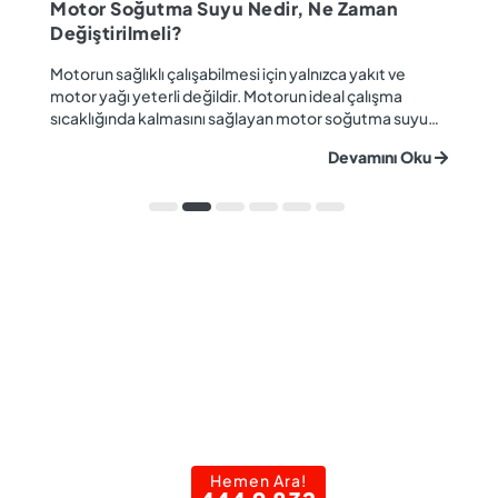
M
Motor Soğutma Suyu Nedir, Ne Zaman
Ta
Değiştirilmeli?
r
Ev
Motorun sağlıklı çalışabilmesi için yalnızca yakıt ve
ba
motor yağı yeterli değildir. Motorun ideal çalışma
gü
sıcaklığında kalmasını sağlayan motor soğutma suyu
u
ya
da araç performansı ve motor ömrü açısından büyük
Devamını Oku
ki
önem taşır. Düzenli olarak kontrol edilmeyen veya
ön
zamanında değiştirilmeyen soğutma suyu; hararet,
ka
korozyon, motor arızaları ve yüksek onarım ma...
Hemen Ara!