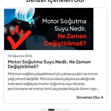
04 Ağustos 2026
Motor Soğutma Suyu Nedir, Ne Zaman
Değiştirilmeli?
Motorun sağlıklı çalışabilmesi için yalnızca yakıt ve motor
yağı yeterli değildir. Motorun ideal çalışma sıcaklığında
kalmasını sağlayan motor soğutma suyu da araç
performansı ve motor ömrü açısından büyük önem taşır.
Düzenli olarak kontrol edilmeyen veya zamanında
Devamını Oku
değiştirilmeyen soğutma suyu; hararet, korozyon, motor
arızaları ve yüksek onarım ma...