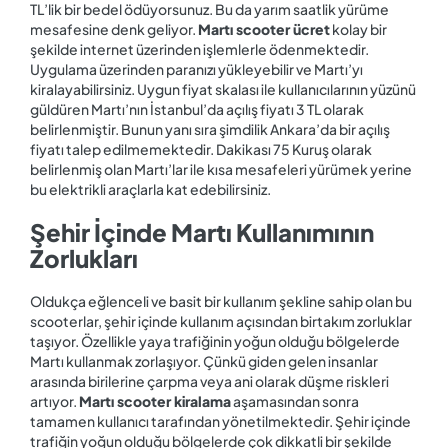
TL’lik bir bedel ödüyorsunuz. Bu da yarım saatlik yürüme
mesafesine denk geliyor.
Martı scooter ücret
kolay bir
şekilde internet üzerinden işlemlerle ödenmektedir.
Uygulama üzerinden paranızı yükleyebilir ve Martı’yı
kiralayabilirsiniz. Uygun fiyat skalası ile kullanıcılarının yüzünü
güldüren Martı’nın İstanbul’da açılış fiyatı 3 TL olarak
belirlenmiştir. Bunun yanı sıra şimdilik Ankara’da bir açılış
fiyatı talep edilmemektedir. Dakikası 75 Kuruş olarak
belirlenmiş olan Martı’lar ile kısa mesafeleri yürümek yerine
bu elektrikli araçlarla kat edebilirsiniz.
Şehir İçinde Martı Kullanımının
Zorlukları
Oldukça eğlenceli ve basit bir kullanım şekline sahip olan bu
scooterlar, şehir içinde kullanım açısından birtakım zorluklar
taşıyor. Özellikle yaya trafiğinin yoğun olduğu bölgelerde
Martı kullanmak zorlaşıyor. Çünkü giden gelen insanlar
arasında birilerine çarpma veya ani olarak düşme riskleri
artıyor.
Martı scooter kiralama
aşamasından sonra
tamamen kullanıcı tarafından yönetilmektedir. Şehir içinde
trafiğin yoğun olduğu bölgelerde çok dikkatli bir şekilde