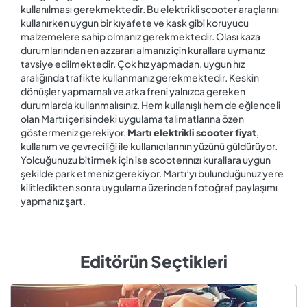
kullanılması gerekmektedir. Bu elektrikli scooter araçlarını
kullanırken uygun bir kıyafete ve kask gibi koruyucu
malzemelere sahip olmanız gerekmektedir. Olası kaza
durumlarından en az zararı almanız için kurallara uymanız
tavsiye edilmektedir. Çok hız yapmadan, uygun hız
aralığında trafikte kullanmanız gerekmektedir. Keskin
dönüşler yapmamalı ve arka freni yalnızca gereken
durumlarda kullanmalısınız. Hem kullanışlı hem de eğlenceli
olan Martı içerisindeki uygulama talimatlarına özen
göstermeniz gerekiyor.
Martı elektrikli scooter fiyat
,
kullanım ve çevreciliği ile kullanıcılarının yüzünü güldürüyor.
Yolcuğunuzu bitirmek için ise scooterınızı kurallara uygun
şekilde park etmeniz gerekiyor. Martı’yı bulunduğunuz yere
kilitledikten sonra uygulama üzerinden fotoğraf paylaşımı
yapmanız şart.
Editörün Seçtikleri