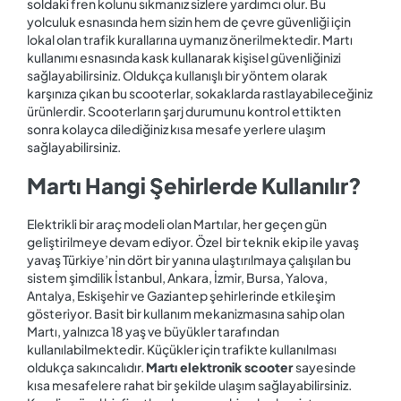
soldaki fren kolunu sıkmanız sizlere yardımcı olur. Bu
yolculuk esnasında hem sizin hem de çevre güvenliği için
lokal olan trafik kurallarına uymanız önerilmektedir. Martı
kullanımı esnasında kask kullanarak kişisel güvenliğinizi
sağlayabilirsiniz. Oldukça kullanışlı bir yöntem olarak
karşınıza çıkan bu scooterlar, sokaklarda rastlayabileceğiniz
ürünlerdir. Scooterların şarj durumunu kontrol ettikten
sonra kolayca dilediğiniz kısa mesafe yerlere ulaşım
sağlayabilirsiniz.
Martı Hangi Şehirlerde Kullanılır?
Elektrikli bir araç modeli olan Martılar, her geçen gün
geliştirilmeye devam ediyor. Özel bir teknik ekip ile yavaş
yavaş Türkiye’nin dört bir yanına ulaştırılmaya çalışılan bu
sistem şimdilik İstanbul, Ankara, İzmir, Bursa, Yalova,
Antalya, Eskişehir ve Gaziantep şehirlerinde etkileşim
gösteriyor. Basit bir kullanım mekanizmasına sahip olan
Martı, yalnızca 18 yaş ve büyükler tarafından
kullanılabilmektedir. Küçükler için trafikte kullanılması
oldukça sakıncalıdır.
Martı elektronik scooter
sayesinde
kısa mesafelere rahat bir şekilde ulaşım sağlayabilirsiniz.