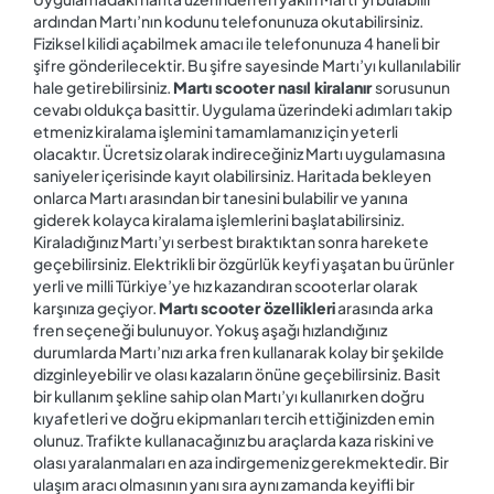
ardından Martı’nın kodunu telefonunuza okutabilirsiniz.
Fiziksel kilidi açabilmek amacı ile telefonunuza 4 haneli bir
şifre gönderilecektir. Bu şifre sayesinde Martı’yı kullanılabilir
hale getirebilirsiniz.
Martı scooter nasıl kiralanır
sorusunun
cevabı oldukça basittir. Uygulama üzerindeki adımları takip
etmeniz kiralama işlemini tamamlamanız için yeterli
olacaktır. Ücretsiz olarak indireceğiniz Martı uygulamasına
saniyeler içerisinde kayıt olabilirsiniz. Haritada bekleyen
onlarca Martı arasından bir tanesini bulabilir ve yanına
giderek kolayca kiralama işlemlerini başlatabilirsiniz.
Kiraladığınız Martı’yı serbest bıraktıktan sonra harekete
geçebilirsiniz. Elektrikli bir özgürlük keyfi yaşatan bu ürünler
yerli ve milli Türkiye’ye hız kazandıran scooterlar olarak
karşınıza geçiyor.
Martı scooter özellikleri
arasında arka
fren seçeneği bulunuyor. Yokuş aşağı hızlandığınız
durumlarda Martı’nızı arka fren kullanarak kolay bir şekilde
dizginleyebilir ve olası kazaların önüne geçebilirsiniz. Basit
bir kullanım şekline sahip olan Martı’yı kullanırken doğru
kıyafetleri ve doğru ekipmanları tercih ettiğinizden emin
olunuz. Trafikte kullanacağınız bu araçlarda kaza riskini ve
olası yaralanmaları en aza indirgemeniz gerekmektedir. Bir
ulaşım aracı olmasının yanı sıra aynı zamanda keyifli bir