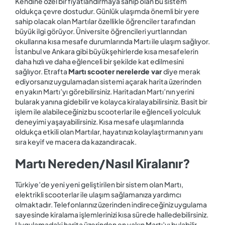
Kendine özel bir fiyatlandırmaya sahip olan bu sistem
oldukça çevre dostudur. Günlük ulaşımda önemli bir yere
sahip olacak olan Martılar özellikle öğrenciler tarafından
büyük ilgi görüyor. Üniversite öğrencileri yurtlarından
okullarına kısa mesafe durumlarında Martı ile ulaşım sağlıyor.
İstanbul ve Ankara gibi büyükşehirlerde kısa mesafelerin
daha hızlı ve daha eğlenceli bir şekilde kat edilmesini
sağlıyor. Etrafta
Martı scooter nerelerde var
diye merak
ediyorsanız uygulamadan sistemi açarak harita üzerinden
en yakın Martı’yı görebilirsiniz. Haritadan Martı’nın yerini
bularak yanına gidebilir ve kolayca kiralayabilirsiniz. Basit bir
işlem ile alabileceğiniz bu scooterlar ile eğlenceli yolculuk
deneyimi yaşayabilirsiniz. Kısa mesafe ulaşımlarında
oldukça etkili olan Martılar, hayatınızı kolaylaştırmanın yanı
sıra keyif ve macera da kazandıracak.
Martı Nereden/Nasıl Kiralanır?
Türkiye’de yeni yeni geliştirilen bir sistem olan Martı,
elektrikli scooterlar ile ulaşım sağlamanıza yardımcı
olmaktadır. Telefonlarınız üzerinden indireceğiniz uygulama
sayesinde kiralama işlemlerinizi kısa sürede halledebilirsiniz.
Uygulamadaki harita üzerinden en yakın Martı’yı bulabilir