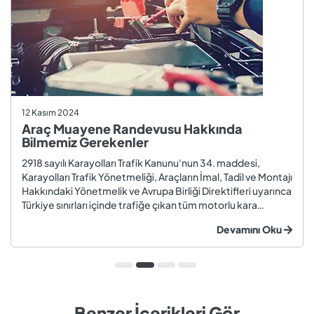
12 Kasım 2024
Araç Muayene Randevusu Hakkında
Bilmemiz Gerekenler
2918 sayılı Karayolları Trafik Kanunu'nun 34. maddesi,
Karayolları Trafik Yönetmeliği, Araçların İmal, Tadil ve Montajı
Hakkındaki Yönetmelik ve Avrupa Birliği Direktifleri uyarınca
Türkiye sınırları içinde trafiğe çıkan tüm motorlu kara
taşıtları ve römorklar, araç muayenesi yaptırmak
Devamını Oku
zorundadır. Araç muayenesi; otomobil, motosiklet,
kamyon, kamyo...
Benzer İçerikleri Gör