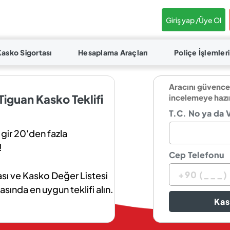
Giriş yap /
Üye Ol
Kasko Sigortası
Hesaplama Araçları
Poliçe İşlemleri
Aracını güvence
iguan Kasko Teklifi
incelemeye hazı
T.C. No ya da 
 gir 20'den fazla
!
Cep Telefonu
ı ve Kasko Değer Listesi
asında en uygun teklifi alın.
Kas