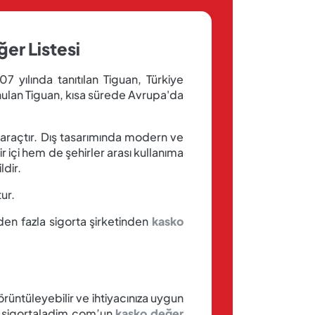
er Listesi
yılında tanıtılan Tiguan, Türkiye
unulan Tiguan, kısa sürede Avrupa'da
 araçtır. Dış tasarımında modern ve
 içi hem de şehirler arası kullanıma
ldir.
tur.
en fazla sigorta şirketinden
kasko
örüntüleyebilir ve ihtiyacınıza uygun
in sigortaladim.com’un
kasko değer