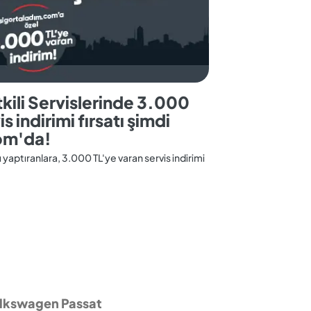
ili Servislerinde 3.000
s indirimi fırsatı şimdi
om'da!
ı yaptıranlara, 3.000 TL'ye varan servis indirimi
lkswagen Passat