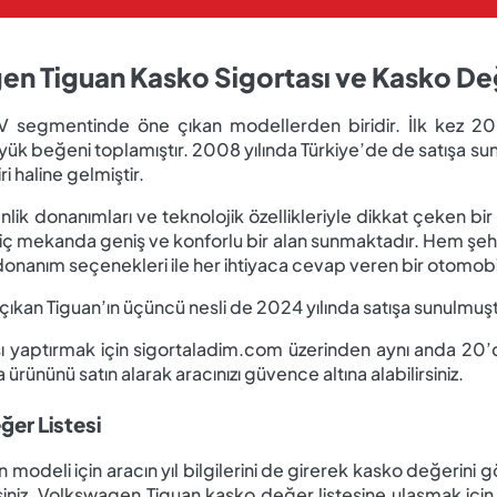
n Tiguan Kasko Sigortası ve Kasko Değ
egmentinde öne çıkan modellerden biridir. İlk kez 2007 
üyük beğeni toplamıştır. 2008 yılında Türkiye’de de satışa s
 haline gelmiştir.
lik donanımları ve teknolojik özellikleriyle dikkat çeken bir
 iç mekanda geniş ve konforlu bir alan sunmaktadır. Hem şehir
donanım seçenekleri ile her ihtiyaca cevap veren bir otomobi
za çıkan Tiguan’ın üçüncü nesli de 2024 yılında satışa sunulmuş
 yaptırmak için sigortaladim.com üzerinden aynı anda 20’d
ta ürününü satın alarak aracınızı güvence altına alabilirsiniz.
er Listesi
odeli için aracın yıl bilgilerini de girerek kasko değerini g
lirsiniz. Volkswagen Tiguan kasko değer listesine ulaşmak iç