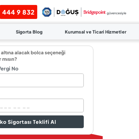
444 9 832
güvencesiyle
Sigorta Blog
Kurumsal ve Ticari Hizmetler
 altına alacak bolca seçeneği
r mısın?
Vergi No
ko Sigortası Teklifi Al