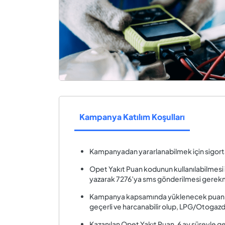
Kampanya Katılım Koşulları
Kampanyadan yararlanabilmek için sigorta
Opet Yakıt Puan kodunun kullanılabilmesi i
yazarak 7276’ya sms gönderilmesi ger
Kampanya kapsamında yüklenecek puanlar 
geçerli ve harcanabilir olup, LPG/Otogazd
Kazanılan Opet Yakıt Puan, 6 ay süreyle geç