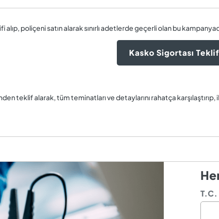
i alıp, poliçeni satın alarak sınırlı adetlerde geçerli olan bu kampanyad
Kasko Sigortası Teklif
den teklif alarak, tüm teminatları ve detaylarını rahatça karşılaştırıp, 
Hem
T.C.