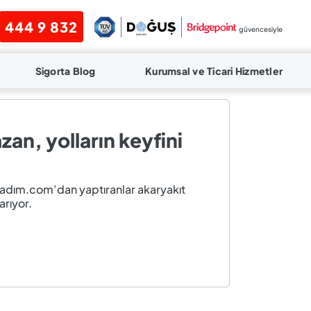
444 9 832
güvencesiyle
Sigorta Blog
Kurumsal ve Ticari Hizmetler
an, yolların keyfini
aladım.com’dan yaptıranlar akaryakıt
arıyor.