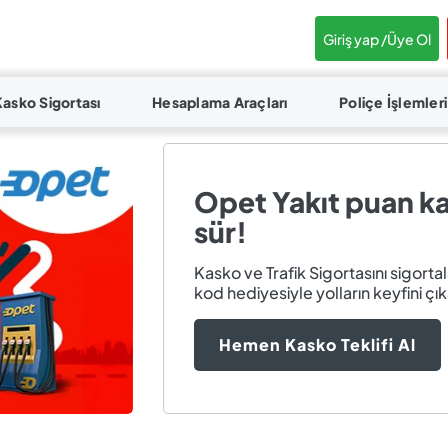
Giriş yap /
Üye Ol
Kasko Sigortası
Hesaplama Araçları
Poliçe İşlemleri
Opet Yakıt puan kaz
sür!
Kasko ve Trafik Sigortasını sigort
kod hediyesiyle yolların keyfini çık
Hemen Kasko Teklifi Al