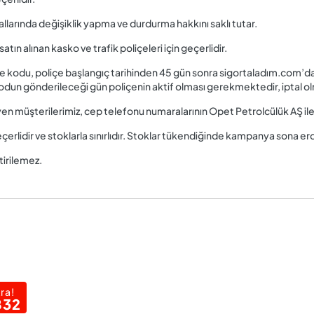
arında değişiklik yapma ve durdurma hakkını saklı tutar.
n alınan kasko ve trafik poliçeleri için geçerlidir.
iye kodu, poliçe başlangıç tarihinden 45 gün sonra sigortaladım.com’da
odun gönderileceği gün poliçenin aktif olması gerekmektedir, iptal 
müşterilerimiz, cep telefonu numaralarının Opet Petrolcülük AŞ ile p
erlidir ve stoklarla sınırlıdır. Stoklar tükendiğinde kampanya sona erdi
irilemez.
ra!
832