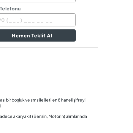
Telefonu
Hemen Teklif Al
ir boşluk ve sms ile iletilen 8 haneli şifreyi
H
ece akaryakıt (Benzin, Motorin) alımlarında