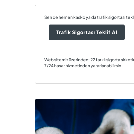
Sen de hemen kasko ya da trafik sigortası teklif
Trafik Sigortası Teklif Al
Web sitemiz üzerinden; 22 farklı sigorta şirketin
7/24 hasar hizmetinden yararlanabilirsin.