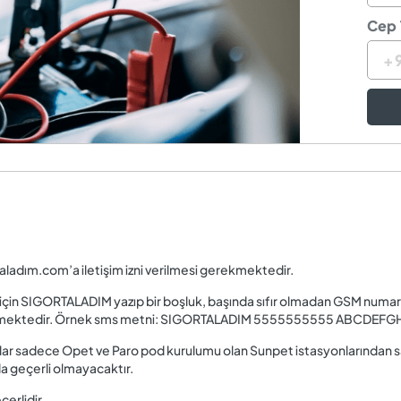
Cep 
ladım.com’a iletişim izni verilmesi gerekmektedir.
çin SIGORTALADIM yazıp bir boşluk, başında sıfır olmadan GSM numarası b
ekmektedir. Örnek sms metni: SIGORTALADIM 5555555555 ABCDEFG
sadece Opet ve Paro pod kurulumu olan Sunpet istasyonlarından sad
a geçerli olmayacaktır.
erlidir.