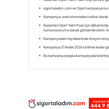
sigortaladım.com ve Opet kampanya kurall
Kampanya, web sitemizden online olarak satı
Kazanılan Opet Yakıt Puan için dijital hed
numarasına sms olarak gönderilecektir. K
Kampanyadan faydalanmak isteyen isteyen 
Kampanya 31 Aralık 2026 tarihine kadar geç
Bu kampanya başka kampanyalarla birleşt
Hemen A
444 9 