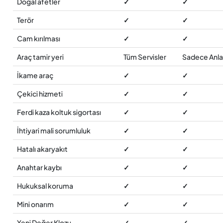
Doğal afetler
✓
✓
Terör
✓
✓
Cam kırılması
✓
✓
Araç tamir yeri
Tüm Servisler
Sadece Anlaş
İkame araç
✓
✓
Çekici hizmeti
✓
✓
Ferdi kaza koltuk sigortası
✓
✓
İhtiyari mali sorumluluk
✓
✓
Hatalı akaryakıt
✓
✓
Anahtar kaybı
✓
✓
Hukuksal koruma
✓
✓
Mini onarım
✓
✓
Yeni Değer Klozu
✓
✓