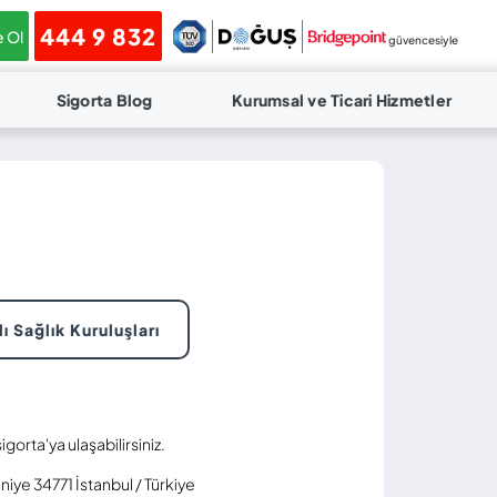
444 9 832
 Ol
güvencesiyle
Sigorta Blog
Kurumsal ve Ticari Hizmetler
ı Sağlık Kuruluşları
gorta'ya ulaşabilirsiniz.
iye 34771 İstanbul / Türkiye