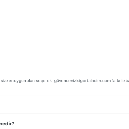
ize en uygun olanı seçerek , güvencenizi sigortaladım.com farkı ile baş
 nedir?