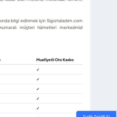
hakkında bilgi edinmek için Sigortaladım.com
numaralı müşteri hizmetleri merkezimizi
o
Muafiyetli Oto Kasko
✓
✓
✓
✓
✓
Trafik Teklifi Al