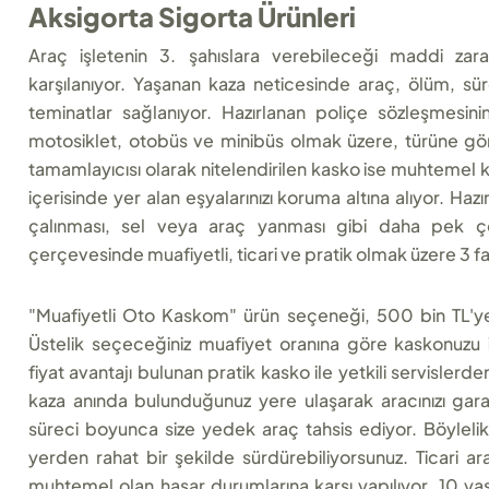
Aksigorta Sigorta Ürünleri
Araç işletenin 3. şahıslara verebileceği maddi zara
karşılanıyor. Yaşanan kaza neticesinde araç, ölüm, sürek
teminatlar sağlanıyor. Hazırlanan poliçe sözleşmesin
motosiklet, otobüs ve minibüs olmak üzere, türüne göre 
tamamlayıcısı olarak nitelendirilen kasko ise muhtemel kaz
içerisinde yer alan eşyalarınızı koruma altına alıyor. Haz
çalınması, sel veya araç yanması gibi daha pek ç
çerçevesinde muafiyetli, ticari ve pratik olmak üzere 3 fa
"Muafiyetli Oto Kaskom" ürün seçeneği, 500 bin TL'ye 
Üstelik seçeceğiniz muafiyet oranına göre kaskonuzu i
fiyat avantajı bulunan pratik kasko ile yetkili servislerden 
kaza anında bulunduğunuz yere ulaşarak aracınızı gara
süreci boyunca size yedek araç tahsis ediyor. Böylelik
yerden rahat bir şekilde sürdürebiliyorsunuz. Ticari a
muhtemel olan hasar durumlarına karşı yapılıyor, 10 y