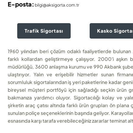
E-posta:
bilgi@aksigorta.com.tr
Trafik Sigortası
Kasko Sigorta
1960 yılından beri çözüm odaklı faaliyetlerde bulunan Ak
farklı kollardan geliştirmeye çalışıyor. 2000'i aşkın
müdürlüğü, 3600 anlaşma kurumu ve 990 Akbank şubesi il
ulaştırıyor. Yalın ve erişebilir hizmetler sunan firm
sorumluluk sigortalarından iş yeri paketlerine kadar geniş
bireysel müşteri portföyü için sağladığı seçkin ürün 
bakmanıza yardımcı oluyor. Sigortacılığı kolay ve yal
şirketin araç çatısı altında farklı ürün grupları ön plana ç
sunulan poliçe seçeneklerinin başında geliyor. Karayolları
esnasında karşı tarafa verebileceğiniz zararlar teminat altı