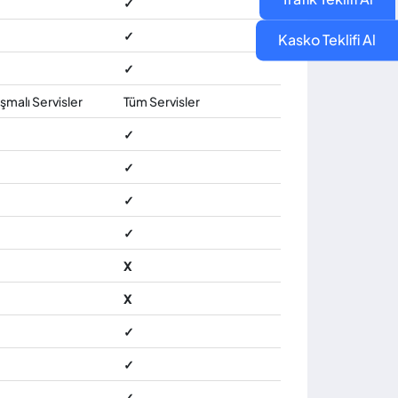
✓
✓
Kasko Teklifi Al
✓
malı Servisler
Tüm Servisler
✓
✓
✓
✓
X
X
✓
✓
✓