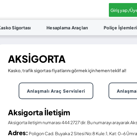
Giriş yap /
Üye
Kasko Sigortası
Hesaplama Araçları
Poliçe İşlemleri
AKSIGORTA
Kasko, trafik sigortası fiyatlarını görmek için hemen teklif al!
Anlaşmalı Araç Servisleri
Anlaşmal
Aksigorta İletişim
Aksigorta iletişim numarası 444 2727'dir. Bu numarayı arayarak Aksi
Adres:
Poligon Cad. Buyaka 2 Sitesi No:8 Kule:1, Kat: 0-6 Ümran