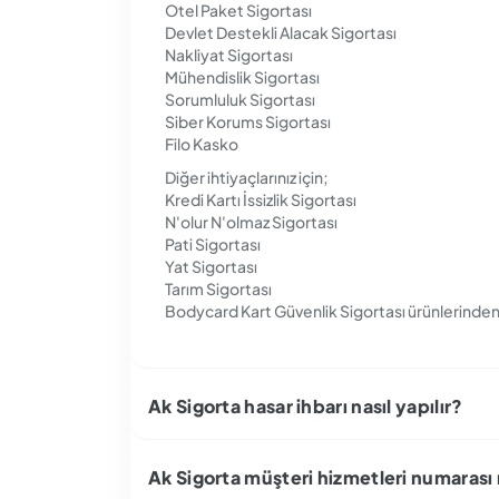
Otel Paket Sigortası
Devlet Destekli Alacak Sigortası
Nakliyat Sigortası
Mühendislik Sigortası
Sorumluluk Sigortası
Siber Korums Sigortası
Filo Kasko
Diğer ihtiyaçlarınız için;
Kredi Kartı İssizlik Sigortası
N'olur N'olmaz Sigortası
Pati Sigortası
Yat Sigortası
Tarım Sigortası
Bodycard Kart Güvenlik Sigortası ürünlerinden s
Ak Sigorta hasar ihbarı nasıl yapılır?
Ak Sigorta müşteri hizmetleri numarası