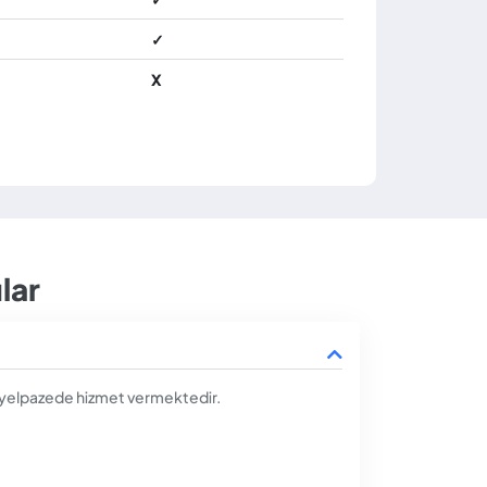
✓
X
lar
bir yelpazede hizmet vermektedir.