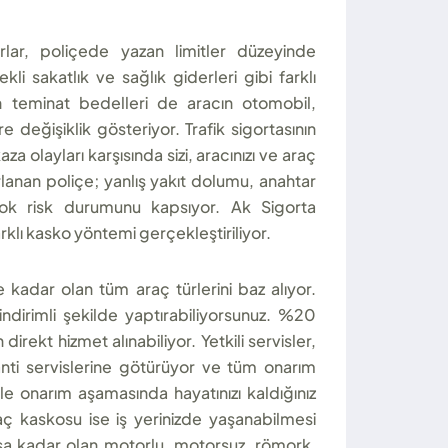
rlar, poliçede yazan limitler düzeyinde
li sakatlık ve sağlık giderleri gibi farklı
in teminat bedelleri de aracın otomobil,
değişiklik gösteriyor. Trafik sigortasının
a olayları karşısında sizi, aracınızı ve araç
ırlanan poliçe; yanlış yakıt dolumu, anahtar
ok risk durumunu kapsıyor. Ak Sigorta
rklı kasko yöntemi gerçekleştiriliyor.
kadar olan tüm araç türlerini baz alıyor.
ndirimli şekilde yaptırabiliyorsunuz. %20
direkt hizmet alınabiliyor. Yetkili servisler,
nti servislerine götürüyor ve tüm onarım
le onarım aşamasında hayatınızı kaldığınız
raç kaskosu ise iş yerinizde yaşanabilmesi
aşa kadar olan motorlu, motorsuz, römork,