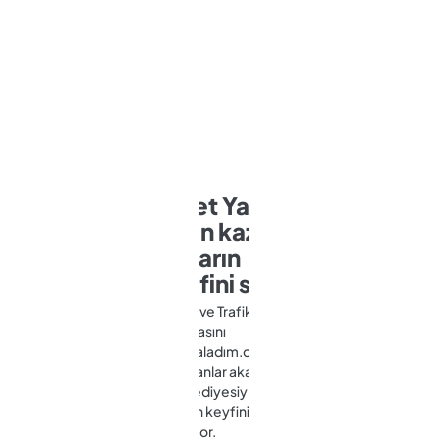
Opet Yakıt
puan kazan,
yolların
keyfini sür!
Kasko ve Trafik
Sigortasını
sigortaladım.com’dan
yaptıranlar akaryakıt
kod hediyesiyle
yolların keyfini
çıkarıyor.