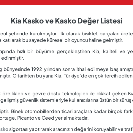
Kia Kasko ve Kasko Değer Listesi
eul şehrinde kurulmuştur. İlk olarak bisiklet parçaları üret
katılarak bu sayede küresel bir oyuncu haline gelmiştir.
apında hızlı bir büyüme gerçekleştiren Kia, kaliteli ve ye
 edinmiştir.
ing bünyesinde 1992 yılından sonra ithal edilmeye başlamışt
mıştır. O tarihten bu yana Kia, Türkiye’de en çok tercih edil
ik özellikleri ve çevre dostu teknolojileri ile dikkat çeken K
e gelişmiş güvenlik sistemleriyle kullanıcılarına üstün bir sürü
hiptir. Binek otomobillerden ticari araçlara kadar birçok far
portage, Picanto ve Ceed yer almaktadır.
asko
sigortası yaptırarak aracınızın değerini koruyabilir ve t