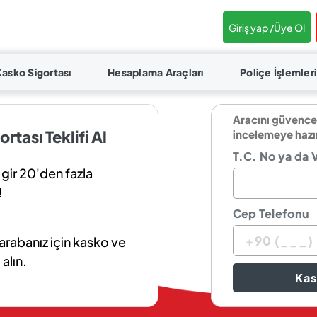
Giriş yap /
Üye Ol
Kasko Sigortası
Hesaplama Araçları
Poliçe İşlemleri
Aracını güvence
rtası Teklifi Al
incelemeye hazı
T.C. No ya da 
 gir 20'den fazla
!
Cep Telefonu
arabanız için kasko ve
 alın.
Kas