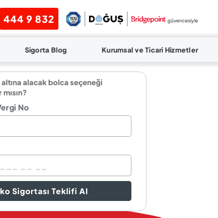
444 9 832
güvencesiyle
Sigorta Blog
Kurumsal ve Ticari Hizmetler
 altına alacak bolca seçeneği
r mısın?
Vergi No
ko Sigortası Teklifi Al