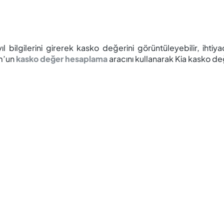
.
l bilgilerini girerek kasko değerini görüntüleyebilir, ihtiya
om’un
kasko değer
hesaplama
aracını kullanarak Kia kasko değe