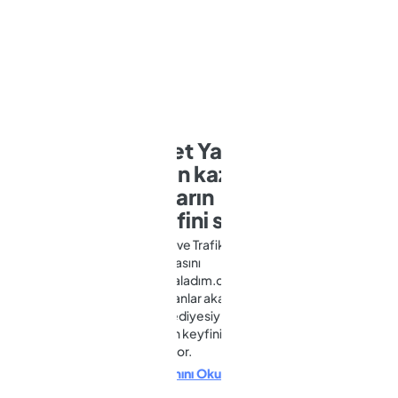
Opet Yakıt
puan kazan,
yolların
keyfini sür!
Kasko ve Trafik
Sigortasını
sigortaladım.com’dan
yaptıranlar akaryakıt
kod hediyesiyle
yolların keyfini
çıkarıyor.
Devamını Oku