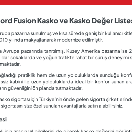
ord Fusion Kasko ve Kasko Değer Liste
rupa pazarına sunulmuş ve kısa sürede geniş bir kullanıcı kitl
 2010 yılında makyajlanarak modernize edilmiştir.
nda Avrupa pazarında tanıtılmış, Kuzey Amerika pazarına ise 2
 dar sokaklarda ve yoğun trafikte rahat bir sürüş deneyimi
nmaktadır.
sağladığı pratiklik hem de uzun yolculuklarda sunduğu konfo
ssiz kabini ile uzun yolculuklarda ideal bir konfor sunan a
ların güvenliğini ön planda tutmaktadır.
o sigortası için Türkiye’nin önde gelen sigorta şirketlerinden 
 sigortasını size özel sunulan avantajlarla satın alabilirsiniz.
esi
 için aracın yıl bilgilerini de girerek kasko değerini görüntü