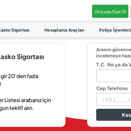
Giriş yap /
Üye Ol
Kasko Sigortası
Hesaplama Araçları
Poliçe İşlemleri
Aracını güvence
asko Sigortası
incelemeye hazı
T.C. No ya da 
 gir 20'den fazla
!
Cep Telefonu
Listesi arabanız için
n teklifi alın.
Kas