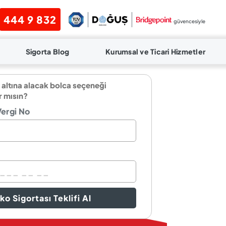
444 9 832
güvencesiyle
Sigorta Blog
Kurumsal ve Ticari Hizmetler
 altına alacak bolca seçeneği
r mısın?
Vergi No
ko Sigortası Teklifi Al