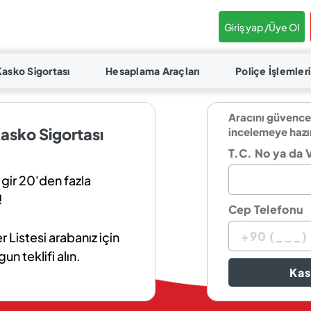
Giriş yap /
Üye Ol
Kasko Sigortası
Hesaplama Araçları
Poliçe İşlemleri
Aracını güvence
asko Sigortası
incelemeye hazı
T.C. No ya da 
 gir 20'den fazla
!
Cep Telefonu
Listesi arabanız için
n teklifi alın.
Kas