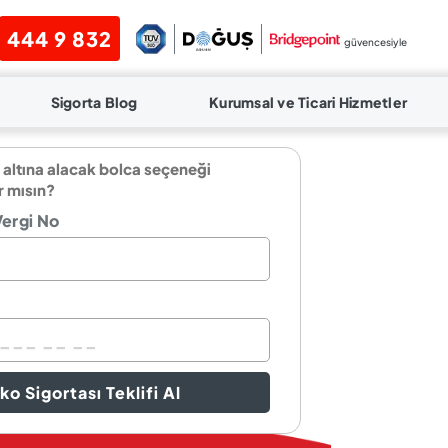
444 9 832
güvencesiyle
Sigorta Blog
Kurumsal ve Ticari Hizmetler
 altına alacak bolca seçeneği
r mısın?
Vergi No
ko Sigortası Teklifi Al