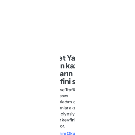
Opet Yakıt
puan kazan,
yolların
keyfini sür!
Kasko ve Trafik
Sigortasını
sigortaladım.com’dan
yaptıranlar akaryakıt
kod hediyesiyle
yolların keyfini
çıkarıyor.
Devamını Oku