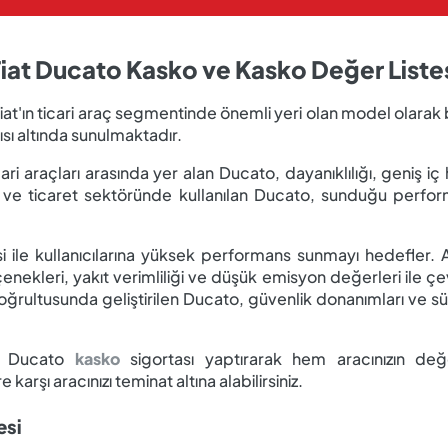
iat Ducato Kasko ve Kasko Değer Liste
iat'ın ticari araç segmentinde önemli yeri olan model olarak 
ısı altında sunulmaktadır.
ri araçları arasında yer alan Ducato, dayanıklılığı, geniş iç h
k ve ticaret sektöründe kullanılan Ducato, sunduğu perform
isi ile kullanıcılarına yüksek performans sunmayı hedefler.
eçenekleri, yakıt verimliliği ve düşük emisyon değerleri ile çev
ğrultusunda geliştirilen Ducato, güvenlik donanımları ve s
at Ducato
kasko
sigortası yaptırarak hem aracınızın değe
rşı aracınızı teminat altına alabilirsiniz.
esi