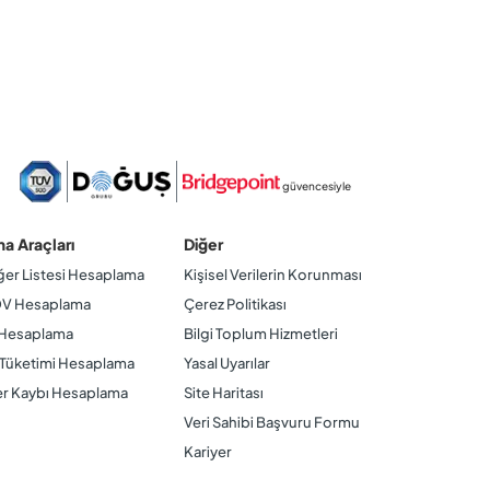
güvencesiyle
a Araçları
Diğer
er Listesi Hesaplama
Kişisel Verilerin Korunması
DV Hesaplama
Çerez Politikası
 Hesaplama
Bilgi Toplum Hizmetleri
t Tüketimi Hesaplama
Yasal Uyarılar
r Kaybı Hesaplama
Site Haritası
Veri Sahibi Başvuru Formu
Kariyer