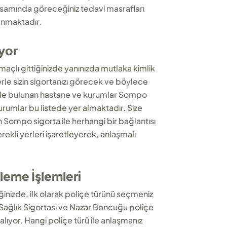
kapsamında göreceğiniz tedavi masrafları
lanmaktadır.
ıyor
maçlı gittiğinizde yanınızda mutlaka kimlik
lerle sizin sigortanızı görecek ve böylece
istede bulunan hastane ve kurumlar Sompo
kurumlar bu listede yer almaktadır. Size
n Sompo sigorta ile herhangi bir bağlantısı
ekli yerleri işaretleyerek, anlaşmalı
leme İşlemleri
inizde, ilk olarak poliçe türünü seçmeniz
 Sağlık Sigortası ve Nazar Boncuğu poliçe
lıyor. Hangi poliçe türü ile anlaşmanız