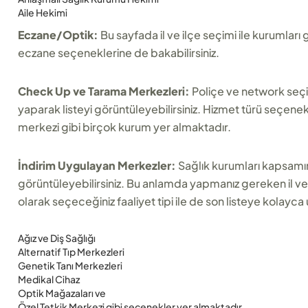
Aile Hekimi
Eczane/Optik:
Bu sayfada il ve ilçe seçimi ile kurumları
eczane seçeneklerine de bakabilirsiniz.
Check Up ve Tarama Merkezleri:
Poliçe ve network seçim
yaparak listeyi görüntüleyebilirsiniz. Hizmet türü seçenek
merkezi gibi birçok kurum yer almaktadır.
İndirim Uygulayan Merkezler:
Sağlık kurumları kapsamı
görüntüleyebilirsiniz. Bu anlamda yapmanız gereken il ve
olarak seçeceğiniz faaliyet tipi ile de son listeye kolayca ul
Ağız ve Diş Sağlığı
Alternatif Tıp Merkezleri
Genetik Tanı Merkezleri
Medikal Cihaz
Optik Mağazaları ve
Özel Tetkik Merkezi gibi seçenekler yer almaktadır.