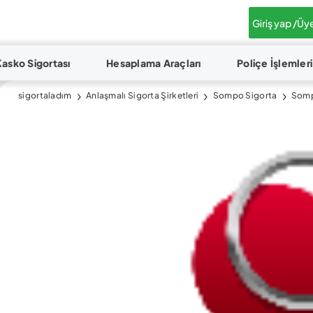
Giriş yap /
Üye
Kasko Sigortası
Hesaplama Araçları
Poliçe İşlemleri
sigortaladım
Anlaşmalı Sigorta Şirketleri
Sompo Sigorta
Somp