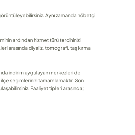
 görüntüleyebilirsiniz. Aynı zamanda nöbetçi
inin ardından hizmet türü tercihinizi
leri arasında diyaliz, tomografi, taş kırma
nda indirim uygulayan merkezleri de
 ilçe seçimlerinizi tamamlamaktır. Son
aşabilirsiniz. Faaliyet tipleri arasında;