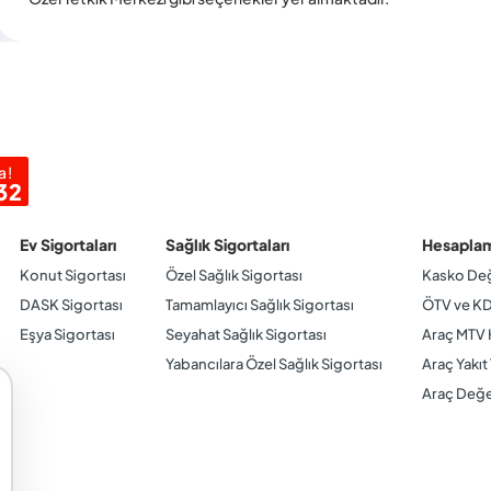
a!
32
Ev Sigortaları
Sağlık Sigortaları
Hesaplam
Konut Sigortası
Özel Sağlık Sigortası
Kasko Değ
DASK Sigortası
Tamamlayıcı Sağlık Sigortası
ÖTV ve K
Eşya Sigortası
Seyahat Sağlık Sigortası
Araç MTV
Yabancılara Özel Sağlık Sigortası
Araç Yakı
Araç Değe