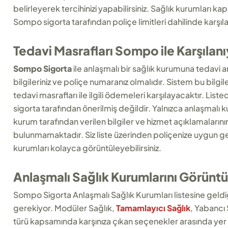
belirleyerek tercihinizi yapabilirsiniz. Sağlık kurumları 
Sompo sigorta tarafından poliçe limitleri dahilinde karşı
Tedavi Masrafları Sompo ile Karşılan
Sompo Sigorta
ile anlaşmalı bir sağlık kurumuna tedavi a
bilgileriniz ve poliçe numaranız olmalıdır. Sistem bu bilgi
tedavi masrafları ile ilgili ödemeleri karşılayacaktır. L
sigorta tarafından önerilmiş değildir. Yalnızca anlaşmalı 
kurum tarafından verilen bilgiler ve hizmet açıklamalarını
bulunmamaktadır. Siz liste üzerinden poliçenize uygun ger
kurumları kolayca görüntüleyebilirsiniz.
Anlaşmalı Sağlık Kurumlarını Görüntü
Sompo Sigorta Anlaşmalı Sağlık Kurumları listesine geldiğ
gerekiyor. Modüler Sağlık,
Tamamlayıcı Sağlık
, Yabancı
türü kapsamında karşınıza çıkan seçenekler arasında yer a