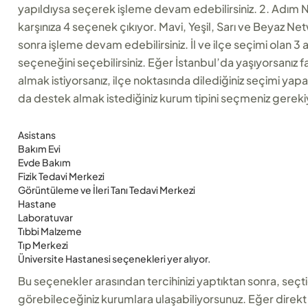
yapıldıysa seçerek işleme devam edebilirsiniz. 2. Adım
karşınıza 4 seçenek çıkıyor. Mavi, Yeşil, Sarı ve Beyaz Ne
sonra işleme devam edebilirsiniz. İl ve ilçe seçimi olan 3 
seçeneğini seçebilirsiniz. Eğer İstanbul’da yaşıyorsanız f
almak istiyorsanız, ilçe noktasında dilediğiniz seçimi yap
da destek almak istediğiniz kurum tipini seçmeniz gerekiy
Asistans
Bakım Evi
Evde Bakım
Fizik Tedavi Merkezi
Görüntüleme ve İleri Tanı Tedavi Merkezi
Hastane
Laboratuvar
Tıbbi Malzeme
Tıp Merkezi
Üniversite Hastanesi seçenekleri yer alıyor.
Bu seçenekler arasından tercihinizi yaptıktan sonra, seçti
görebileceğiniz kurumlara ulaşabiliyorsunuz. Eğer direkt