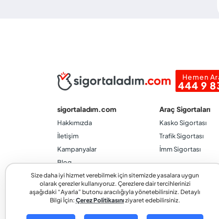
Hemen Ar
444 9 8
sigortaladım.com
Araç Sigortaları
Hakkımızda
Kasko Sigortası
İletişim
Trafik Sigortası
Kampanyalar
İmm Sigortası
Blog
Size daha iyi hizmet verebilmek için sitemizde yasalara uygun
Anlaşmalı Sigorta Şirketleri
olarak çerezler kullanıyoruz. Çerezlere dair tercihlerinizi
Basında Biz
aşağıdaki “Ayarla” butonu aracılığıyla yönetebilirsiniz. Detaylı
Bilgi İçin:
Çerez Politikasını
ziyaret edebilirsiniz.
Kurumsal ve Ticari Hizmetler