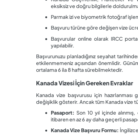
eksiksiz ve doğru bilgilerle doldurulma
Parmak izi ve biyometrik fotoğraf işlem
Başvuru türüne göre değişen vize ücre
Başvurular online olarak IRCC portalı
yapılabilir.
Başvurunuzu planladığınız seyahat tarihind
etkilenmemeniz açısından önemlidir. Günü
ortalama 6 ila 8 hafta sürebilmektedir.
Kanada Vizesi İçin Gereken Evraklar
Kanada vize başvurusu için hazırlanması 
değişiklik gösterir. Ancak tüm Kanada vize tü
Pasaport:
Son 10 yıl içinde alınmış, 
itibaren en az 6 ay daha geçerli pasap
Kanada Vize Başvuru Formu:
İngilizc