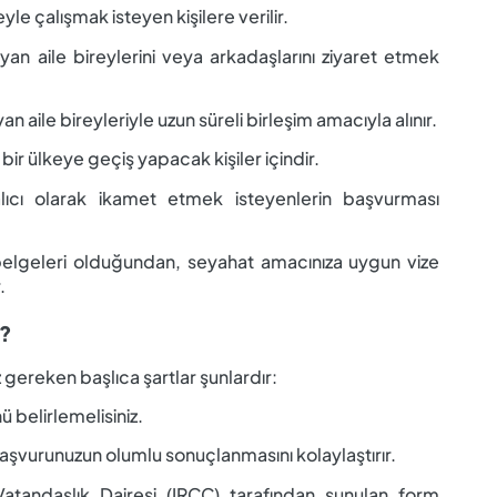
e çalışmak isteyen kişilere verilir.
n aile bireylerini veya arkadaşlarını ziyaret etmek
aile bireyleriyle uzun süreli birleşim amacıyla alınır.
r ülkeye geçiş yapacak kişiler içindir.
cı olarak ikamet etmek isteyenlerin başvurması
 belgeleri olduğundan, seyahat amacınıza uygun vize
.
r?
gereken başlıca şartlar şunlardır:
 belirlemelisiniz.
aşvurunuzun olumlu sonuçlanmasını kolaylaştırır.
tandaşlık Dairesi (IRCC) tarafından sunulan form