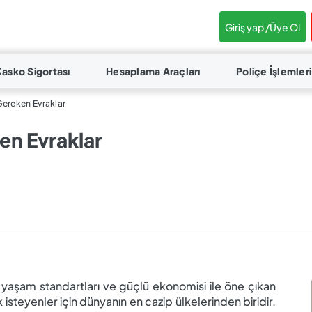
Giriş yap /
Üye Ol
Kasko Sigortası
Hesaplama Araçları
Poliçe İşlemleri
Gereken Evraklar
en Evraklar
k yaşam standartları ve güçlü ekonomisi ile öne çıkan
eyenler için dünyanın en cazip ülkelerinden biridir.