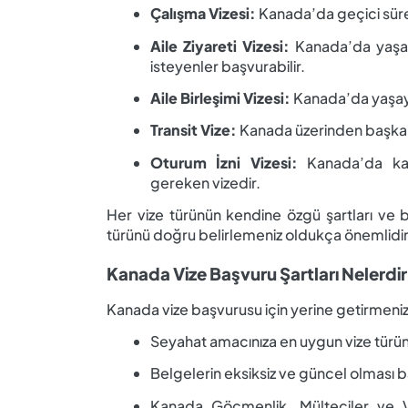
Çalışma Vizesi:
Kanada’da geçici süreyl
Aile Ziyareti Vizesi:
Kanada’da yaşaya
isteyenler başvurabilir.
Aile Birleşimi Vizesi:
Kanada’da yaşayan 
Transit Vize:
Kanada üzerinden başka bi
Oturum İzni Vizesi:
Kanada’da kalı
gereken vizedir.
Her vize türünün kendine özgü şartları ve
türünü doğru belirlemeniz oldukça önemlidir
Kanada Vize Başvuru Şartları Nelerdi
Kanada vize başvurusu için yerine getirmeniz 
Seyahat amacınıza en uygun vize türünü
Belgelerin eksiksiz ve güncel olması b
Kanada Göçmenlik, Mülteciler ve Va