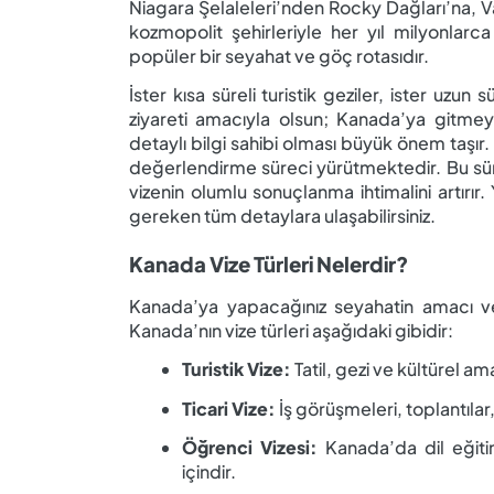
Niagara Şelaleleri’nden Rocky Dağları’na, 
kozmopolit şehirleriyle her yıl milyonlarca
popüler bir seyahat ve göç rotasıdır.
İster kısa süreli turistik geziler, ister uzun
ziyareti amacıyla olsun; Kanada’ya gitmey
detaylı bilgi sahibi olması büyük önem taşır.
değerlendirme süreci yürütmektedir. Bu sü
vizenin olumlu sonuçlanma ihtimalini artırır.
gereken tüm detaylara ulaşabilirsiniz.
Kanada Vize Türleri Nelerdir?
Kanada’ya yapacağınız seyahatin amacı ve
Kanada’nın vize türleri aşağıdaki gibidir:
Turistik Vize:
Tatil, gezi ve kültürel ama
Ticari Vize:
İş görüşmeleri, toplantılar,
Öğrenci Vizesi:
Kanada’da dil eğiti
içindir.