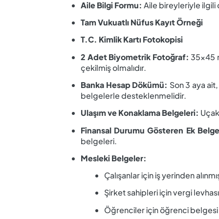
Aile Bilgi Formu:
Aile bireyleriyle ilgili
Tam Vukuatlı Nüfus Kayıt Örneği
T.C. Kimlik Kartı Fotokopisi
2 Adet Biyometrik Fotoğraf:
35x45 m
çekilmiş olmalıdır.
Banka Hesap Dökümü:
Son 3 aya ait,
belgelerle desteklenmelidir.
Ulaşım ve Konaklama Belgeleri:
Uçak 
Finansal Durumu Gösteren Ek Belge
belgeleri.
Mesleki Belgeler:
Çalışanlar için iş yerinden alınm
Şirket sahipleri için vergi levhası
Öğrenciler için öğrenci belgesi