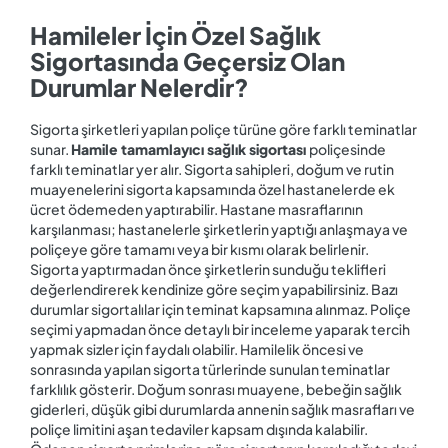
Hamileler İçin Özel Sağlık
Sigortasında Geçersiz Olan
Durumlar Nelerdir?
Sigorta şirketleri yapılan poliçe türüne göre farklı teminatlar
sunar.
Hamile‌ ‌tamamlayıcı‌ ‌sağlık‌ ‌sigortası
poliçesinde
farklı teminatlar yer alır. Sigorta sahipleri, doğum ve rutin
muayenelerini sigorta kapsamında özel hastanelerde ek
ücret ödemeden yaptırabilir. Hastane masraflarının
karşılanması; hastanelerle şirketlerin yaptığı anlaşmaya ve
poliçeye göre tamamı veya bir kısmı olarak belirlenir.
Sigorta yaptırmadan önce şirketlerin sunduğu teklifleri
değerlendirerek kendinize göre seçim yapabilirsiniz. Bazı
durumlar sigortalılar için teminat kapsamına alınmaz. Poliçe
seçimi yapmadan önce detaylı bir inceleme yaparak tercih
yapmak sizler için faydalı olabilir. Hamilelik öncesi ve
sonrasında yapılan sigorta türlerinde sunulan teminatlar
farklılık gösterir. Doğum sonrası muayene, bebeğin sağlık
giderleri, düşük gibi durumlarda annenin sağlık masrafları ve
poliçe limitini aşan tedaviler kapsam dışında kalabilir.