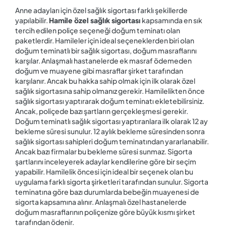
Anne adayları için özel sağlık sigortası farklı şekillerde
yapılabilir.
Hamile‌ ‌özel‌ ‌sağlık‌ ‌sigortası
kapsamında en sık
tercih edilen poliçe seçeneği doğum teminatı olan
paketlerdir. Hamileler için ideal seçeneklerden biri olan
doğum teminatlı bir sağlık sigortası, doğum masraflarını
karşılar. Anlaşmalı hastanelerde ek masraf ödemeden
doğum ve muayene gibi masraflar şirket tarafından
karşılanır. Ancak bu hakka sahip olmak için ilk olarak özel
sağlık sigortasına sahip olmanız gerekir. Hamilelikten önce
sağlık sigortası yaptırarak doğum teminatı ekletebilirsiniz.
Ancak, poliçede bazı şartların gerçekleşmesi gerekir.
Doğum teminatlı sağlık sigortası yaptıranlara ilk olarak 12 ay
bekleme süresi sunulur. 12 aylık bekleme süresinden sonra
sağlık sigortası sahipleri doğum teminatından yararlanabilir.
Ancak bazı firmalar bu bekleme süresi sunmaz. Sigorta
şartlarını inceleyerek adaylar kendilerine göre bir seçim
yapabilir. Hamilelik öncesi için ideal bir seçenek olan bu
uygulama farklı sigorta şirketleri tarafından sunulur. Sigorta
teminatına göre bazı durumlarda bebeğin muayenesi de
sigorta kapsamına alınır. Anlaşmalı özel hastanelerde
doğum masraflarının poliçenize göre büyük kısmı şirket
tarafından ödenir.