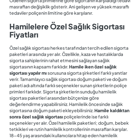
Ödenen sigorta primlerine göre sigortanın karşıladığı tedavi
masrafları değişiklik gösterir. Ani gelişen ve yüksek masraflı
tedaviler poliçenin limitine göre karşılanır.
Hamilelere Özel Sağlık Sigortası
Fiyatları
Özel sağlık sigortası herkes tarafından tercih edilen sigorta
paketleri arasında yer alır. Özellikle, kaza ve hastalıklarda
sigorta sahiplerinin rahat etmesini sağlayan sağlık
sigortasının kapsamı farklıdır.
Hamile‌ ‌iken‌ ‌özel‌ ‌sağlık‌
‌sigortası‌ ‌yapılır‌ ‌mı‌
sorusuna sigorta şirketleri farklı yanıtlar
verir. Tamamlayıcı sağlık sigortası doğum paketi ve doğum
paketi adı altında farklı seçenekler sunan şirketlerin poliçe
primleri farklıdır. Sigorta şirketlerin sunduğu hamilelik
sigortası paketleri arasından bütçenize göre
değerlendirme yapabilirsiniz. Hamilelik öncesinde sağlık
sigortasına doğum paketi ekleyebilirsiniz.
Hamile‌ ‌kaldıktan‌
‌sonra‌ ‌özel‌ ‌sağlık‌ ‌sigortası
poliçelerinde ise farklı
seçenekler yer alır. Özel hamilelik paketleri; doğum, bebek
tetkikleri ve rutin hamilelik kontrollerinin masrafları karşılar.
18-45 yaş arasındaki kullanıcılara hitap eden hamilelik