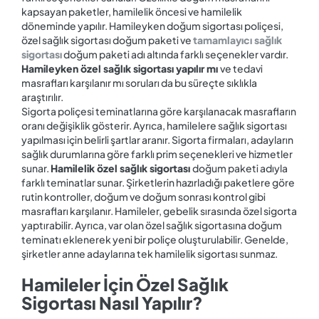
kapsayan paketler, hamilelik öncesi ve hamilelik
döneminde yapılır. Hamileyken doğum sigortası poliçesi,
özel sağlık sigortası doğum paketi ve
tamamlayıcı sağlık
sigortası
doğum paketi adı altında farklı seçenekler vardır.
Hamileyken‌ ‌özel‌ ‌sağlık‌ ‌sigortası‌ ‌yapılır‌ ‌mı‌ ‌
ve tedavi
masrafları karşılanır mı soruları da bu süreçte sıklıkla
araştırılır.
Sigorta poliçesi teminatlarına göre karşılanacak masrafların
oranı değişiklik gösterir. Ayrıca, hamilelere sağlık sigortası
yapılması için belirli şartlar aranır. Sigorta firmaları, adayların
sağlık durumlarına göre farklı prim seçenekleri ve hizmetler
sunar.
Hamilelik‌ ‌özel‌ ‌sağlık‌ ‌sigortası
doğum paketi adıyla
farklı teminatlar sunar. Şirketlerin hazırladığı paketlere göre
rutin kontroller, doğum ve doğum sonrası kontrol gibi
masrafları karşılanır. Hamileler, gebelik sırasında özel sigorta
yaptırabilir. Ayrıca, var olan özel sağlık sigortasına doğum
teminatı eklenerek yeni bir poliçe oluşturulabilir. Genelde,
şirketler anne adaylarına tek hamilelik sigortası sunmaz.
Hamileler İçin Özel Sağlık
Sigortası Nasıl Yapılır?