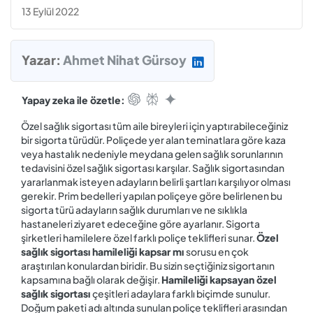
13 Eylül 2022
Yazar:
Ahmet Nihat Gürsoy
Yapay zeka ile özetle:
Özel sağlık sigortası tüm aile bireyleri için yaptırabileceğiniz
bir sigorta türüdür. Poliçede yer alan teminatlara göre kaza
veya hastalık nedeniyle meydana gelen sağlık sorunlarının
tedavisini özel sağlık sigortası karşılar. Sağlık sigortasından
yararlanmak isteyen adayların belirli şartları karşılıyor olması
gerekir. Prim bedelleri yapılan poliçeye göre belirlenen bu
sigorta türü adayların sağlık durumları ve ne sıklıkla
hastaneleri ziyaret edeceğine göre ayarlanır. Sigorta
şirketleri hamilelere özel farklı poliçe teklifleri sunar.
Özel‌
‌sağlık‌ ‌sigortası‌ ‌hamileliği‌ ‌kapsar‌ ‌mı
sorusu en çok
araştırılan konulardan biridir. Bu sizin seçtiğiniz sigortanın
kapsamına bağlı olarak değişir.
Hamileliği‌ ‌kapsayan‌ ‌özel‌
‌sağlık‌ ‌sigortası
çeşitleri adaylara farklı biçimde sunulur.
Doğum paketi adı altında sunulan poliçe teklifleri arasından