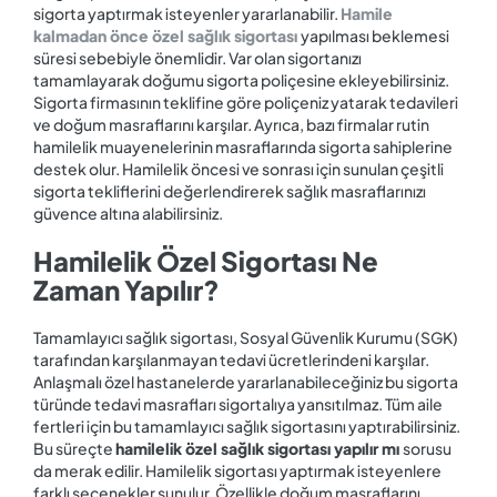
sigorta yaptırmak isteyenler yararlanabilir.
Hamile‌
‌kalmadan‌ ‌önce‌ ‌özel‌ ‌sağlık‌ ‌sigortası
yapılması beklemesi
süresi sebebiyle önemlidir. Var olan sigortanızı
tamamlayarak doğumu sigorta poliçesine ekleyebilirsiniz.
Sigorta firmasının teklifine göre poliçeniz yatarak tedavileri
ve doğum masraflarını karşılar. Ayrıca, bazı firmalar rutin
hamilelik muayenelerinin masraflarında sigorta sahiplerine
destek olur. Hamilelik öncesi ve sonrası için sunulan çeşitli
sigorta tekliflerini değerlendirerek sağlık masraflarınızı
güvence altına alabilirsiniz.
Hamilelik Özel Sigortası Ne
Zaman Yapılır?
Tamamlayıcı sağlık sigortası, Sosyal Güvenlik Kurumu (SGK)
tarafından karşılanmayan tedavi ücretlerindeni karşılar.
Anlaşmalı özel hastanelerde yararlanabileceğiniz bu sigorta
türünde tedavi masrafları sigortalıya yansıtılmaz. Tüm aile
fertleri için bu tamamlayıcı sağlık sigortasını yaptırabilirsiniz.
Bu süreçte
hamilelik‌ ‌özel‌ ‌sağlık‌ ‌sigortası‌ ‌yapılır‌ ‌mı‌
sorusu
da merak edilir. Hamilelik sigortası yaptırmak isteyenlere
farklı seçenekler sunulur. Özellikle doğum masraflarını