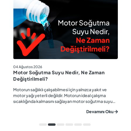
04
04 Ağustos 2026
M
Motor Soğutma Suyu Nedir, Ne Zaman
Ta
Değiştirilmeli?
r
Ev
Motorun sağlıklı çalışabilmesi için yalnızca yakıt ve
ba
motor yağı yeterli değildir. Motorun ideal çalışma
gü
sıcaklığında kalmasını sağlayan motor soğutma suyu
u
ya
da araç performansı ve motor ömrü açısından büyük
Devamını Oku
ki
önem taşır. Düzenli olarak kontrol edilmeyen veya
ön
zamanında değiştirilmeyen soğutma suyu; hararet,
ka
korozyon, motor arızaları ve yüksek onarım ma...