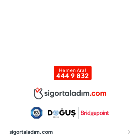
Hemen Ara!
444 9 832
sigortaladım.com