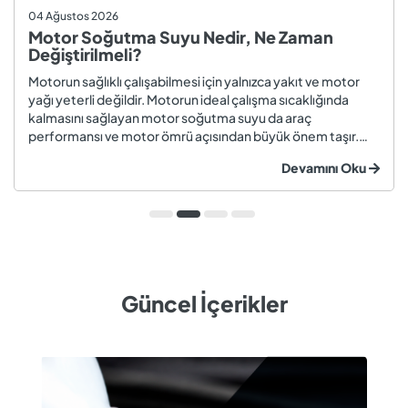
04 Ağustos 2026
Motor Soğutma Suyu Nedir, Ne Zaman
Değiştirilmeli?
Motorun sağlıklı çalışabilmesi için yalnızca yakıt ve motor
yağı yeterli değildir. Motorun ideal çalışma sıcaklığında
kalmasını sağlayan motor soğutma suyu da araç
performansı ve motor ömrü açısından büyük önem taşır.
Düzenli olarak kontrol edilmeyen veya zamanında
Devamını Oku
değiştirilmeyen soğutma suyu; hararet, korozyon, motor
arızaları ve yüksek onarım ma...
Güncel İçerikler