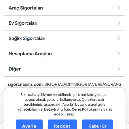
Araç Sigortaları
Ev Sigortaları
Sağlık Sigortaları
Hesaplama Araçları
Diğer
sigortaladım.com
, SİGORTALADIM SİGORTA VE REASÜRANS
BROKERLİĞİ A.Ş. markasıdır.
Size daha iyi hizmet verebilmek için sitemizde yasalara
uygun olarak çerezler kullanıyoruz. Çerezlere dair
tercihlerinizi aşağıdaki “Ayarla” butonu aracılığıyla
yönetebilirsiniz. Detaylı Bilgi İçin:
Çerez Politikasını
ziyaret
edebilirsiniz.
Ayarla
Reddet
Kabul Et