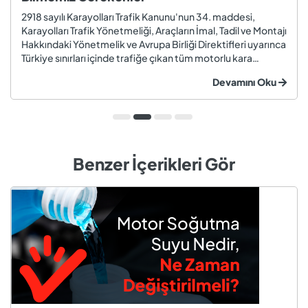
2918 sayılı Karayolları Trafik Kanunu'nun 34. maddesi,
Karayolları Trafik Yönetmeliği, Araçların İmal, Tadil ve Montajı
Hakkındaki Yönetmelik ve Avrupa Birliği Direktifleri uyarınca
Türkiye sınırları içinde trafiğe çıkan tüm motorlu kara
taşıtları ve römorklar, araç muayenesi yaptırmak
Devamını Oku
zorundadır. Araç muayenesi; otomobil, motosiklet,
kamyon, kamyo...
Benzer İçerikleri Gör