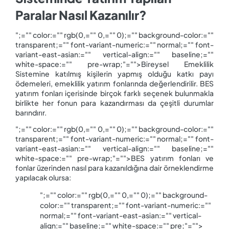
Paralar Nasıl Kazanılır?
";="" color:="" rgb(0,="" 0,="" 0);="" background-color:=""
transparent;="" font-variant-numeric:="" normal;="" font-
variant-east-asian:="" vertical-align:="" baseline;=""
white-space:="" pre-wrap;"="">Bireysel Emeklilik
Sistemine katılmış kişilerin yapmış olduğu katkı payı
ödemeleri, emeklilik yatırım fonlarında değerlendirilir. BES
yatırım fonları içerisinde birçok farklı seçenek bulunmakla
birlikte her fonun para kazandırması da çeşitli durumlar
barındırır.
";="" color:="" rgb(0,="" 0,="" 0);="" background-color:=""
transparent;="" font-variant-numeric:="" normal;="" font-
variant-east-asian:="" vertical-align:="" baseline;=""
white-space:="" pre-wrap;"="">BES yatırım fonları ve
fonlar üzerinden nasıl para kazanıldığına dair örneklendirme
yapılacak olursa:
";="" color:="" rgb(0,="" 0,="" 0);="" background-
color:="" transparent;="" font-variant-numeric:=""
normal;="" font-variant-east-asian:="" vertical-
align:="" baseline;="" white-space:="" pre;"="">