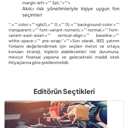
margin-left:="" 3pt;"="">
Akılcı risk yönetimleriyle kişiye uygun fon 
seçimleri 
";="" color:="" rgb(0,="" 0,="" 0);="" background-color:=""
transparent;="" font-variant-numeric:="" normal;="" font-
variant-east-asian:="" vertical-align:="" baseline;=""
white-space:="" pre-wrap;"="">Son olarak, BES yatırım
fonlarını değerlendirmek için seçilen metot ve ortaya
konulan strateji, kişilerin alabilecekleri risk durumuna,
mevcut finansal yapısına ve gelecekteki maddi istek
ihtiyaçlarına göre şekillenmelidir.
Editörün Seçtikleri