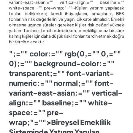
variant-east-asian:="" vertical-align:="" baseline;=""
white-space:="" pre-wrap;"="">Kişiler, yatırım yapılacak
fonları belirlerken; kendi ihtiyaçlarını, amaçlarını, BES
fonlarının risk değerlerini ve yaşını dikkate almalıdır. Emekli
olmasına uzunca süreler gereken kişiler risk değeri yüksek
yatırım fonlarını tercih edebilirken; emekliliğine az bir süre
kalmış kişiler için daha düşük riskli fonları tercih etmek doğru
bir tercih olacaktır.
";="" color:="" rgb(0,="" 0,=""
0);="" background-color:=""
transparent;="" font-variant-
numeric:="" normal;="" font-
variant-east-asian:="" vertical-
align:="" baseline;="" white-
space:="" pre-
wrap;"="">Bireysel Emeklilik
Sisteminde Yatırım Yapılan