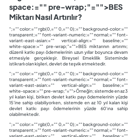
space:="" pre-wrap;"="">BES
Miktarı Nasıl Artırılır?
";="" color:="" rgb(0,="" 0,="" 0);="" background-color:=""
transparent;="" font-variant-numeric:="" normal;="" font-
variant-east-asian:="" vertical-align:="" baseline;=""
white-space:="" pre-wrap;"="">BES miktarının artırımı;
düzenli katkı payı ödemelerinin uzun yıllar boyunca devam
etmesiyle gerçekleşir. Bireysel Emeklilik Sisteminde
istikrarlı olan kişileri, devlet de teşvik etmektedir.
";="" color:="" rgb(0,="" 0,="" 0);="" background-color:=""
transparent;="" font-variant-numeric:="" normal;="" font-
variant-east-asian:="" vertical-align:="" baseline;=""
white-space:="" pre-wrap;"="">Örneğin; sistemde en az 3
yıl kalan kişi, biriken devlet katkı payı ödemelerinin yüzde
15’ine sahip olabiliyorken, sistemde en az 10 yıl kalan kişi
devlet katkı payı ödemelerinin yüzde 60’ına sahip
olabilmektedir.
";="" color:="" rgb(0,="" 0,="" 0);="" background-color:=""
transparent;="" font-variant-numeric:="" normal;="" font-
variant-east-asian:="" vertical-align:="" baseline;=""