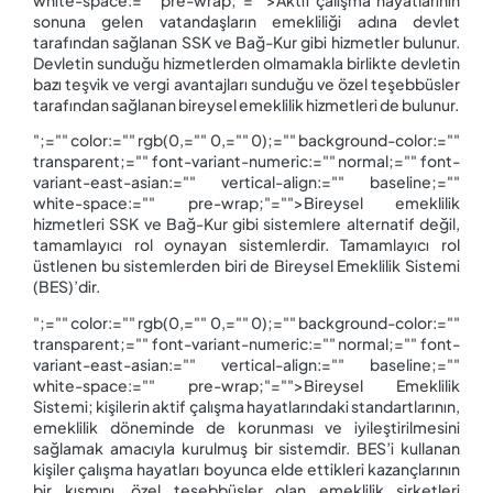
sonuna gelen vatandaşların emekliliği adına devlet
tarafından sağlanan SSK ve Bağ-Kur gibi hizmetler bulunur.
Devletin sunduğu hizmetlerden olmamakla birlikte devletin
bazı teşvik ve vergi avantajları sunduğu ve özel teşebbüsler
tarafından sağlanan bireysel emeklilik hizmetleri de bulunur.
";="" color:="" rgb(0,="" 0,="" 0);="" background-color:=""
transparent;="" font-variant-numeric:="" normal;="" font-
variant-east-asian:="" vertical-align:="" baseline;=""
white-space:="" pre-wrap;"="">Bireysel emeklilik
hizmetleri SSK ve Bağ-Kur gibi sistemlere alternatif değil,
tamamlayıcı rol oynayan sistemlerdir. Tamamlayıcı rol
üstlenen bu sistemlerden biri de Bireysel Emeklilik Sistemi
(BES)’dir.
";="" color:="" rgb(0,="" 0,="" 0);="" background-color:=""
transparent;="" font-variant-numeric:="" normal;="" font-
variant-east-asian:="" vertical-align:="" baseline;=""
white-space:="" pre-wrap;"="">Bireysel Emeklilik
Sistemi; kişilerin aktif çalışma hayatlarındaki standartlarının,
emeklilik döneminde de korunması ve iyileştirilmesini
sağlamak amacıyla kurulmuş bir sistemdir. BES’i kullanan
kişiler çalışma hayatları boyunca elde ettikleri kazançlarının
bir kısmını, özel teşebbüsler olan emeklilik şirketleri