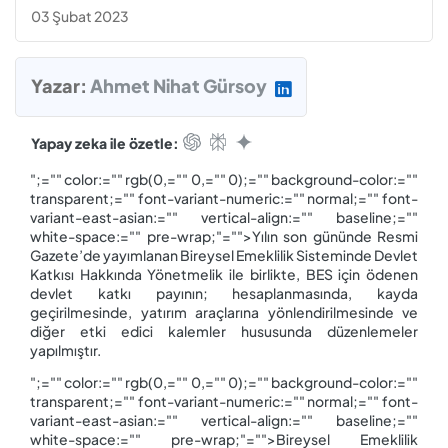
03 Şubat 2023
Yazar:
Ahmet Nihat Gürsoy
Yapay zeka ile özetle:
";="" color:="" rgb(0,="" 0,="" 0);="" background-color:=""
transparent;="" font-variant-numeric:="" normal;="" font-
variant-east-asian:="" vertical-align:="" baseline;=""
white-space:="" pre-wrap;"="">Yılın son gününde Resmi
Gazete’de yayımlanan Bireysel Emeklilik Sisteminde Devlet
Katkısı Hakkında Yönetmelik ile birlikte, BES için ödenen
devlet katkı payının; hesaplanmasında, kayda
geçirilmesinde, yatırım araçlarına yönlendirilmesinde ve
diğer etki edici kalemler hususunda düzenlemeler
yapılmıştır.
";="" color:="" rgb(0,="" 0,="" 0);="" background-color:=""
transparent;="" font-variant-numeric:="" normal;="" font-
variant-east-asian:="" vertical-align:="" baseline;=""
white-space:="" pre-wrap;"="">Bireysel Emeklilik