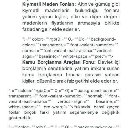
Kıymetli Maden Fonları:
 Altın ve gümüş gibi 
kıymetli madenlerin bulunduğu fonlara 
yatırım yapan kişiler, altın ve diğer değerli 
madenlerin fiyatlarının artmasıyla birlikte 
fazladan gelir elde ederler.
";="" color:="" rgb(0,="" 0,="" 0);="" background-
color:="" transparent;="" font-variant-numeric:=""
normal;="" font-variant-east-asian:="" vertical-
align:="" baseline;="" white-space:="" pre;"="">
Kamu Borçlanma Araçları Fonu:
 Devlet içi 
borçlanma senetlerine yatırım imkanı sunan 
kamu borçlanma fonuna parasını yatıran 
kişiler, düzenli olarak faiz getirisi elde ederler.
";="" color:="" rgb(0,="" 0,="" 0);="" background-color:=""
transparent;="" font-variant-numeric:="" normal;="" font-
variant-east-asian:="" vertical-align:="" baseline;=""
white-space:="" pre-wrap;"="">Yukarıda bahsi geçen
fonlar, birçok farklı yatırım seçenekleriyle değişiklik
gösterebilir.
";="" color:="" rgb(0,="" 0,="" 0);="" background-color:=""