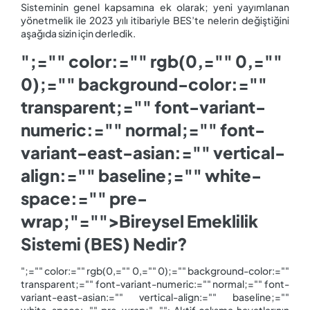
Sisteminin genel kapsamına ek olarak; yeni yayımlanan
yönetmelik ile 2023 yılı itibariyle BES’te nelerin değiştiğini
aşağıda sizin için derledik.
";="" color:="" rgb(0,="" 0,=""
0);="" background-color:=""
transparent;="" font-variant-
numeric:="" normal;="" font-
variant-east-asian:="" vertical-
align:="" baseline;="" white-
space:="" pre-
wrap;"="">Bireysel Emeklilik
Sistemi (BES) Nedir?
";="" color:="" rgb(0,="" 0,="" 0);="" background-color:=""
transparent;="" font-variant-numeric:="" normal;="" font-
variant-east-asian:="" vertical-align:="" baseline;=""
white-space:="" pre-wrap;"="">Aktif çalışma hayatlarının