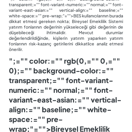
transparent;="" font-variant-numeric:="" normal;="" font-
variant-east-asian:="" vertical-align:="" baseline;=""
white-space:="" pre-wrap;"="">BES kullanıcılarının burada
dikkat etmesi gereken nokta; Bireysel Emeklilik Sistemi
yatırım fonlarının değerinin yükseleceği gibi değerinin de
düşebileceği ihtimalidir. Mevcut durumlar
değerlendirildiğinde, kişilerin yatırım yaparken yatırım
fonlarının risk-kazanç getirilerini dikkatlice analiz etmesi
önerilir.
";="" color:="" rgb(0,="" 0,=""
0);="" background-color:=""
transparent;="" font-variant-
numeric:="" normal;="" font-
variant-east-asian:="" vertical-
align:="" baseline;="" white-
space:="" pre-
wrap;"="">Bireysel Emeklilik