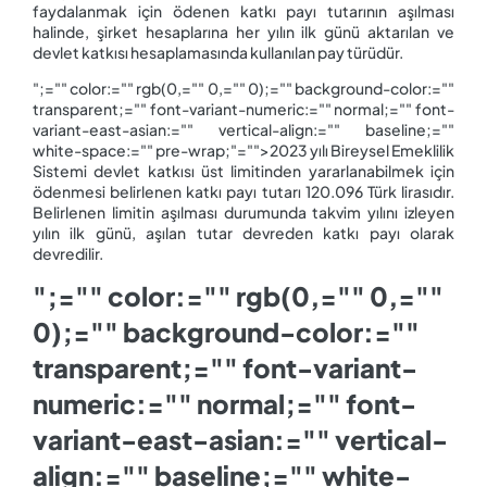
faydalanmak için ödenen katkı payı tutarının aşılması
halinde, şirket hesaplarına her yılın ilk günü aktarılan ve
devlet katkısı hesaplamasında kullanılan pay türüdür.
";="" color:="" rgb(0,="" 0,="" 0);="" background-color:=""
transparent;="" font-variant-numeric:="" normal;="" font-
variant-east-asian:="" vertical-align:="" baseline;=""
white-space:="" pre-wrap;"="">2023 yılı Bireysel Emeklilik
Sistemi devlet katkısı üst limitinden yararlanabilmek için
ödenmesi belirlenen katkı payı tutarı 120.096 Türk lirasıdır.
Belirlenen limitin aşılması durumunda takvim yılını izleyen
yılın ilk günü, aşılan tutar devreden katkı payı olarak
devredilir.
";="" color:="" rgb(0,="" 0,=""
0);="" background-color:=""
transparent;="" font-variant-
numeric:="" normal;="" font-
variant-east-asian:="" vertical-
align:="" baseline;="" white-