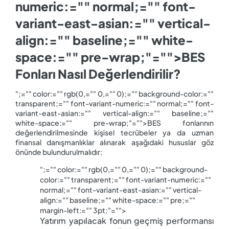
numeric:="" normal;="" font-
variant-east-asian:="" vertical-
align:="" baseline;="" white-
space:="" pre-wrap;"="">BES
Fonları Nasıl Değerlendirilir?
";="" color:="" rgb(0,="" 0,="" 0);="" background-color:=""
transparent;="" font-variant-numeric:="" normal;="" font-
variant-east-asian:="" vertical-align:="" baseline;=""
white-space:="" pre-wrap;"="">BES fonlarının
değerlendirilmesinde kişisel tecrübeler ya da uzman
finansal danışmanlıklar alınarak aşağıdaki hususlar göz
önünde bulundurulmalıdır:
";="" color:="" rgb(0,="" 0,="" 0);="" background-
color:="" transparent;="" font-variant-numeric:=""
normal;="" font-variant-east-asian:="" vertical-
align:="" baseline;="" white-space:="" pre;=""
margin-left:="" 3pt;"="">
Yatırım yapılacak fonun geçmiş performansı 