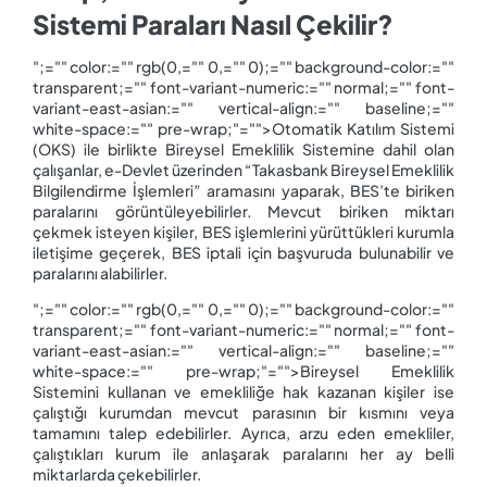
Sistemi Paraları Nasıl Çekilir?
";="" color:="" rgb(0,="" 0,="" 0);="" background-color:=""
transparent;="" font-variant-numeric:="" normal;="" font-
variant-east-asian:="" vertical-align:="" baseline;=""
white-space:="" pre-wrap;"="">Otomatik Katılım Sistemi
(OKS) ile birlikte Bireysel Emeklilik Sistemine dahil olan
çalışanlar, e-Devlet üzerinden “Takasbank Bireysel Emeklilik
Bilgilendirme İşlemleri” aramasını yaparak, BES’te biriken
paralarını görüntüleyebilirler. Mevcut biriken miktarı
çekmek isteyen kişiler, BES işlemlerini yürüttükleri kurumla
iletişime geçerek, BES iptali için başvuruda bulunabilir ve
paralarını alabilirler.
";="" color:="" rgb(0,="" 0,="" 0);="" background-color:=""
transparent;="" font-variant-numeric:="" normal;="" font-
variant-east-asian:="" vertical-align:="" baseline;=""
white-space:="" pre-wrap;"="">Bireysel Emeklilik
Sistemini kullanan ve emekliliğe hak kazanan kişiler ise
çalıştığı kurumdan mevcut parasının bir kısmını veya
tamamını talep edebilirler. Ayrıca, arzu eden emekliler,
çalıştıkları kurum ile anlaşarak paralarını her ay belli
miktarlarda çekebilirler.