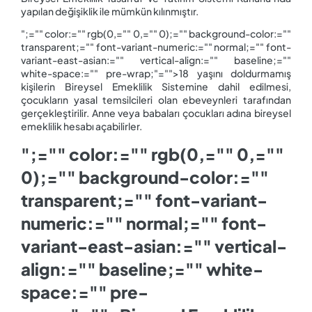
yapılan değişiklik ile mümkün kılınmıştır.
";="" color:="" rgb(0,="" 0,="" 0);="" background-color:=""
transparent;="" font-variant-numeric:="" normal;="" font-
variant-east-asian:="" vertical-align:="" baseline;=""
white-space:="" pre-wrap;"="">18 yaşını doldurmamış
kişilerin Bireysel Emeklilik Sistemine dahil edilmesi,
çocukların yasal temsilcileri olan ebeveynleri tarafından
gerçekleştirilir. Anne veya babaları çocukları adına bireysel
emeklilik hesabı açabilirler.
";="" color:="" rgb(0,="" 0,=""
0);="" background-color:=""
transparent;="" font-variant-
numeric:="" normal;="" font-
variant-east-asian:="" vertical-
align:="" baseline;="" white-
space:="" pre-