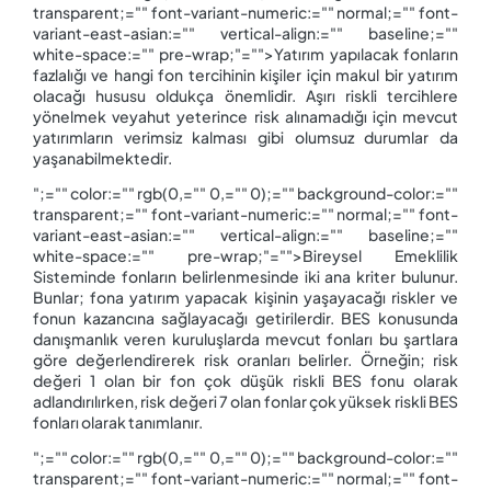
transparent;="" font-variant-numeric:="" normal;="" font-
variant-east-asian:="" vertical-align:="" baseline;=""
white-space:="" pre-wrap;"="">Yatırım yapılacak fonların
fazlalığı ve hangi fon tercihinin kişiler için makul bir yatırım
olacağı hususu oldukça önemlidir. Aşırı riskli tercihlere
yönelmek veyahut yeterince risk alınamadığı için mevcut
yatırımların verimsiz kalması gibi olumsuz durumlar da
yaşanabilmektedir.
";="" color:="" rgb(0,="" 0,="" 0);="" background-color:=""
transparent;="" font-variant-numeric:="" normal;="" font-
variant-east-asian:="" vertical-align:="" baseline;=""
white-space:="" pre-wrap;"="">Bireysel Emeklilik
Sisteminde fonların belirlenmesinde iki ana kriter bulunur.
Bunlar; fona yatırım yapacak kişinin yaşayacağı riskler ve
fonun kazancına sağlayacağı getirilerdir. BES konusunda
danışmanlık veren kuruluşlarda mevcut fonları bu şartlara
göre değerlendirerek risk oranları belirler. Örneğin; risk
değeri 1 olan bir fon çok düşük riskli BES fonu olarak
adlandırılırken, risk değeri 7 olan fonlar çok yüksek riskli BES
fonları olarak tanımlanır.
";="" color:="" rgb(0,="" 0,="" 0);="" background-color:=""
transparent;="" font-variant-numeric:="" normal;="" font-