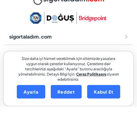
sigortaladım.com
Araç Sigortaları
Size daha iyi hizmet verebilmek için sitemizde yasalara
uygun olarak çerezler kullanıyoruz. Çerezlere dair
Ev Sigortaları
tercihlerinizi aşağıdaki “Ayarla” butonu aracılığıyla
yönetebilirsiniz. Detaylı Bilgi İçin:
Çerez Politikasını
ziyaret
edebilirsiniz.
Sağlık Sigortaları
Ayarla
Reddet
Kabul Et
Hesaplama Araçları
Diğer
sigortaladım.com
, SİGORTALADIM SİGORTA VE REASÜRANS