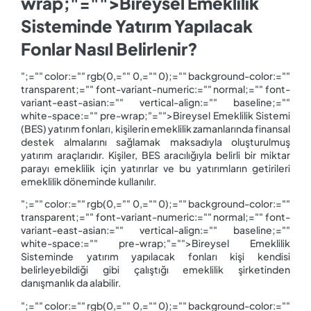
wrap;"="">Bireysel Emeklilik
Sisteminde Yatırım Yapılacak
Fonlar Nasıl Belirlenir?
";="" color:="" rgb(0,="" 0,="" 0);="" background-color:=""
transparent;="" font-variant-numeric:="" normal;="" font-
variant-east-asian:="" vertical-align:="" baseline;=""
white-space:="" pre-wrap;"="">Bireysel Emeklilik Sistemi
(BES) yatırım fonları, kişilerin emeklilik zamanlarında finansal
destek almalarını sağlamak maksadıyla oluşturulmuş
yatırım araçlarıdır. Kişiler, BES aracılığıyla belirli bir miktar
parayı emeklilik için yatırırlar ve bu yatırımların getirileri
emeklilik döneminde kullanılır.
";="" color:="" rgb(0,="" 0,="" 0);="" background-color:=""
transparent;="" font-variant-numeric:="" normal;="" font-
variant-east-asian:="" vertical-align:="" baseline;=""
white-space:="" pre-wrap;"="">Bireysel Emeklilik
Sisteminde yatırım yapılacak fonları kişi kendisi
belirleyebildiği gibi çalıştığı emeklilik şirketinden
danışmanlık da alabilir.
";="" color:="" rgb(0,="" 0,="" 0);="" background-color:=""