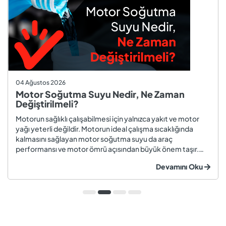
04 Ağustos 2026
Motor Soğutma Suyu Nedir, Ne Zaman
Değiştirilmeli?
Motorun sağlıklı çalışabilmesi için yalnızca yakıt ve motor
yağı yeterli değildir. Motorun ideal çalışma sıcaklığında
kalmasını sağlayan motor soğutma suyu da araç
performansı ve motor ömrü açısından büyük önem taşır.
Düzenli olarak kontrol edilmeyen veya zamanında
Devamını Oku
değiştirilmeyen soğutma suyu; hararet, korozyon, motor
arızaları ve yüksek onarım ma...