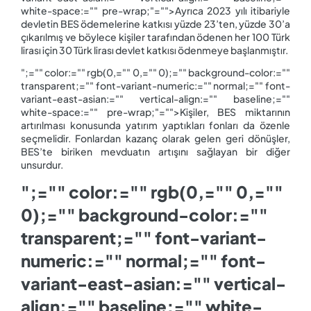
white-space:="" pre-wrap;"="">Ayrıca 2023 yılı itibariyle
devletin BES ödemelerine katkısı yüzde 23’ten, yüzde 30’a
çıkarılmış ve böylece kişiler tarafından ödenen her 100 Türk
lirası için 30 Türk lirası devlet katkısı ödenmeye başlanmıştır.
";="" color:="" rgb(0,="" 0,="" 0);="" background-color:=""
transparent;="" font-variant-numeric:="" normal;="" font-
variant-east-asian:="" vertical-align:="" baseline;=""
white-space:="" pre-wrap;"="">Kişiler, BES miktarının
artırılması konusunda yatırım yaptıkları fonları da özenle
seçmelidir. Fonlardan kazanç olarak gelen geri dönüşler,
BES’te biriken mevduatın artışını sağlayan bir diğer
unsurdur.
";="" color:="" rgb(0,="" 0,=""
0);="" background-color:=""
transparent;="" font-variant-
numeric:="" normal;="" font-
variant-east-asian:="" vertical-
align:="" baseline;="" white-