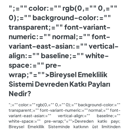
";="" color:="" rgb(0,="" 0,=""
0);="" background-color:=""
transparent;="" font-variant-
numeric:="" normal;="" font-
variant-east-asian:="" vertical-
align:="" baseline;="" white-
space:="" pre-
wrap;"="">Bireysel Emeklilik
Sistemi Devreden Katkı Payları
Nedir?
";="" color:="" rgb(0,="" 0,="" 0);="" background-color:=""
transparent;="" font-variant-numeric:="" normal;="" font-
variant-east-asian:="" vertical-align:="" baseline;=""
white-space:="" pre-wrap;"="">Devreden katkı payı;
Bireysel Emeklilik Sisteminde katkının üst limitinden