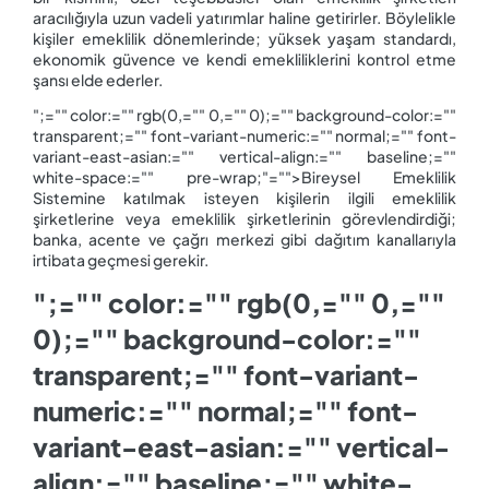
aracılığıyla uzun vadeli yatırımlar haline getirirler. Böylelikle
kişiler emeklilik dönemlerinde; yüksek yaşam standardı,
ekonomik güvence ve kendi emekliliklerini kontrol etme
şansı elde ederler.
";="" color:="" rgb(0,="" 0,="" 0);="" background-color:=""
transparent;="" font-variant-numeric:="" normal;="" font-
variant-east-asian:="" vertical-align:="" baseline;=""
white-space:="" pre-wrap;"="">Bireysel Emeklilik
Sistemine katılmak isteyen kişilerin ilgili emeklilik
şirketlerine veya emeklilik şirketlerinin görevlendirdiği;
banka, acente ve çağrı merkezi gibi dağıtım kanallarıyla
irtibata geçmesi gerekir.
";="" color:="" rgb(0,="" 0,=""
0);="" background-color:=""
transparent;="" font-variant-
numeric:="" normal;="" font-
variant-east-asian:="" vertical-
align:="" baseline;="" white-