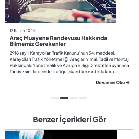
12 Kasım 2024
Araç Muayene Randevusu Hakkında
Bilmemiz Gerekenler
2918 sayılı Karayolları Trafik Kanunu'nun 34. maddesi,
Karayolları Trafik Yönetmeliği, Araçların İmal, Tadil ve Montajı
Hakkındaki Yönetmelik ve Avrupa Birliği Direktifleri uyarınca
Türkiye sınırları içinde trafiğe çıkan tüm motorlu kara
taşıtları ve römorklar, araç muayenesi yaptırmak
Devamını Oku
zorundadır. Araç muayenesi; otomobil, motosiklet,
kamyon, kamyo...
Benzer İçerikleri Gör