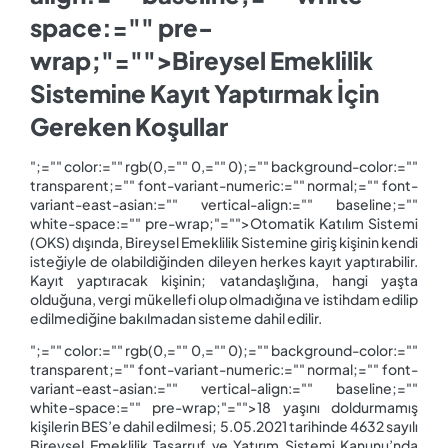
space:="" pre-
wrap;"="">Bireysel Emeklilik
Sistemine Kayıt Yaptırmak İçin
Gereken Koşullar
";="" color:="" rgb(0,="" 0,="" 0);="" background-color:=""
transparent;="" font-variant-numeric:="" normal;="" font-
variant-east-asian:="" vertical-align:="" baseline;=""
white-space:="" pre-wrap;"="">Otomatik Katılım Sistemi
(OKS) dışında, Bireysel Emeklilik Sistemine giriş kişinin kendi
isteğiyle de olabildiğinden dileyen herkes kayıt yaptırabilir.
Kayıt yaptıracak kişinin; vatandaşlığına, hangi yaşta
olduğuna, vergi mükellefi olup olmadığına ve istihdam edilip
edilmediğine bakılmadan sisteme dahil edilir.
";="" color:="" rgb(0,="" 0,="" 0);="" background-color:=""
transparent;="" font-variant-numeric:="" normal;="" font-
variant-east-asian:="" vertical-align:="" baseline;=""
white-space:="" pre-wrap;"="">18 yaşını doldurmamış
kişilerin BES’e dahil edilmesi; 5.05.2021 tarihinde 4632 sayılı
Bireysel Emeklilik Tasarruf ve Yatırım Sistemi Kanunu’nda