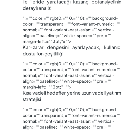
ile ileride yaratacağı kazanç potansiyelinin 
detaylı analizi 
";="" color:="" rgb(0,="" 0,="" 0);="" background-
color:="" transparent;="" font-variant-numeric:=""
normal;="" font-variant-east-asian:="" vertical-
align:="" baseline;="" white-space:="" pre;=""
margin-left:="" 3pt;"="">
Kar-zarar dengesini ayarlayacak, kullanıcı 
dostu fon çeşitliliği
";="" color:="" rgb(0,="" 0,="" 0);="" background-
color:="" transparent;="" font-variant-numeric:=""
normal;="" font-variant-east-asian:="" vertical-
align:="" baseline;="" white-space:="" pre;=""
margin-left:="" 3pt;"="">
Kısa vadeli hedefler yerine uzun vadeli yatırım 
stratejisi
";="" color:="" rgb(0,="" 0,="" 0);="" background-
color:="" transparent;="" font-variant-numeric:=""
normal;="" font-variant-east-asian:="" vertical-
align:="" baseline;="" white-space:="" pre;=""