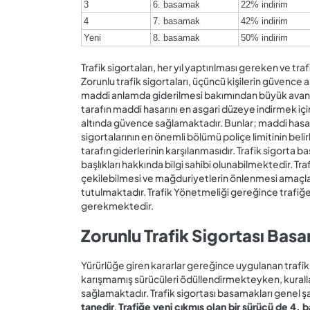
3
6. basamak
22% indirim
4
7. basamak
42% indirim
Yeni
8. basamak
50% indirim
Trafik sigortaları, her yıl yaptırılması gereken ve t
Zorunlu trafik sigortaları, üçüncü kişilerin güvence 
maddi anlamda giderilmesi bakımından büyük avantajla
tarafın maddi hasarını en asgari düzeye indirmek iç
altında güvence sağlamaktadır. Bunlar; maddi hasar,
sigortalarının en önemli bölümü poliçe limitinin beli
tarafın giderlerinin karşılanmasıdır. Trafik sigorta
başlıkları hakkında bilgi sahibi olunabilmektedir. Tr
çekilebilmesi ve mağduriyetlerin önlenmesi amaçla
tutulmaktadır. Trafik Yönetmeliği gereğince trafiğ
gerekmektedir.
Zorunlu Trafik Sigortası Basa
Yürürlüğe giren kararlar gereğince uygulanan trafik
karışmamış sürücüleri ödüllendirmekteyken, kuralla
sağlamaktadır. Trafik sigortası basamakları genel şar
tanedir
.
Trafiğe yeni çıkmış olan bir sürücü de 4.