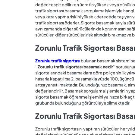
değeri tespit edilirken ücretin yüksek veya düşük 
trafik sigortası basamak sorgulama işlemiyle han
veya kaza yapma riskini yüksek derecede taşıyan ve 
trafik sigortası öderler. Sigorta basamaklarıyla 
aynı zamanda diğer sürücülerin de korunmasını sağl
sürücüler, diğer sürücüleri risk altında bırakmaz ve bö
Zorunlu Trafik Sigortası Bas
Zorunlu trafik sigortası
bulunan basamak sistemine gö
‘’
Zorunlu trafik sigortası basamak nedir
’’ sorusunu
sigortalarındaki basamaklara göre poliçenin ilk yılı
hasarla kapatılırsa 2. basamakla yüzde 100, üçüncü 
artışı yansıtılmaktadır. Bulunduğunuz basamak, almı
değerlendirilir. Basamak sorgulama işlemlerinin yapıl
sigorta basamak öğrenme işlemini yalnızca birkaç tu
grubunda bulunduğunu görüntüleyebilmektedir.
Zorunlu Trafik Sigortası Bas
Zorunlu trafik sigortasını yaptıran sürücüler, her yıl
doğal olarak sürücünün her yıl yeni bir poliçe yaptırm