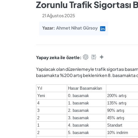
Zorunlu Trafik Sigortası
21 Ağustos 2025
Yazar:
Ahmet Nihat Gürsoy
Yapay zeka ile özetle:
Yapılacak olan düzenlemeyle trafik sigortası basama
basamakta %200 artış beklenirken 8. basamakta d
 İndirim Oranı ve Prim Artış Oranı
Yıl
Hasar Basamakları
Yeni
0. basamak
200% artış
4
1. basamak
135% artış
3
2. basamak
90% artış
2
3. basamak
45% artış
1
4. basamak
Standart
2
5. basamak
10% indirim