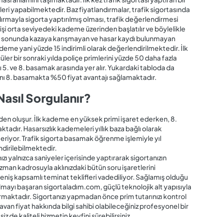
eri yapabilmektedir. Baz fiyatlandırmalar, trafik sigortasında
ırmayla sigorta yaptırılmış olması, trafik değerlendirmesi
 kişi orta seviyedeki kademe üzerinden başlatılır ve böylelikle
ılın sonunda kazaya karışmayan ve hasar kaydı bulunmayan
deme yani yüzde 15 indirimli olarak değerlendirilmektedir. İlk
ler bir sonraki yılda poliçe primlerini yüzde 50 daha fazla
ı 5. ve 8. basamak arasında yer alır. Yukardaki tabloda da
ranı 8. basamakta %50 fiyat avantajı sağlamaktadır.
Nasıl Sorgulanır?
en oluşur. İlk kademe en yüksek primi işaret ederken, 8.
dır. Hasarsızlık kademeleri yıllık baza bağlı olarak
eriyor. Trafik sigorta basamak öğrenme işlemiyle yıl
ndirilebilmektedir.
ızı yalnızca saniyeler içerisinde yaptırarak sigortanızın
 Uzman kadrosuyla aklınızdaki bütün soru işaretlerini
 geniş kapsamlı teminat teklifleri vadediliyor. Sağlamış olduğu
lmayı başaran sigortaladım.com, güçlü teknolojik alt yapısıyla
rmaktadır. Sigortanızı yapmadan önce prim tutarınızı kontrol
van fiyat hakkında bilgi sahibi olabileceğiniz profesyonel bir
de kaliteli hizmetin keyfini sürebilirsiniz.