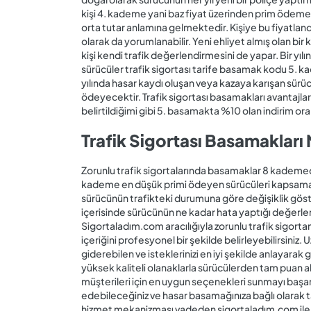
kişi 4. kademe yani baz fiyat üzerinden prim ödemel
orta tutar anlamına gelmektedir. Kişiye bu fiyatland
olarak da yorumlanabilir. Yeni ehliyet almış olan bir
kişi kendi trafik değerlendirmesini de yapar. Bir y
sürücüler trafik sigortası tarife basamak kodu 5. ka
yılında hasar kaydı oluşan veya kazaya karışan sürücü
ödeyecektir. Trafik sigortası basamakları avantajlar
belirtildiğimi gibi 5. basamakta %10 olan indirim o
Trafik Sigortası Basamakları 
Zorunlu trafik sigortalarında basamaklar 8 kademed
kademe en düşük primi ödeyen sürücüleri kapsamakta
sürücünün trafikteki durumuna göre değişiklik göst
içerisinde sürücünün ne kadar hata yaptığı değerle
Sigortaladım.com aracılığıyla zorunlu trafik sigortan
içeriğini profesyonel bir şekilde belirleyebilirsiniz.
giderebilen ve isteklerinizi en iyi şekilde anlayarak
yüksek kaliteli olanaklarla sürücülerden tam puan a
müşterileri için en uygun seçenekleri sunmayı başa
edebileceğiniz ve hasar basamağınıza bağlı olarak ta
hizmet mekanizması vadeden sigortaladım.com ile siz 