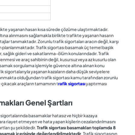
rafikte yaşanan hasarı kısa sürede çözüme ulaştırmaktadır.
altına alınmasını sağlamakla birlikte trafikte yaşanan hasarın
r tanımaktadır. Zorunlu trafik sigortaları aracın değil, karşı
in planlanmaktadır. Trafik sigortası basamak üç temel başlık
 sağlık gideri ve sakatlanma-ölüm konularındadır. Trafik
rlenmesi ve araç sahibinin değil, kusursuz veya az kusurlu olan
 basamak sorgulama işlemiyle güvence altına alınan konu
afik sigortalarıyla yaşanan kazaların daha düşük seviyelere
nmakta olduğundan trafik sigortası kamu tarafından zorunlu
e çıkacak araçların tamamının
t
rafik sigortası
yaptırması
makları Genel Şartları
 sigortalarında basamaklar hatasız ve hiçbir kazaya
ra riayet etmeyen ve hata yapan kişilerin cezalandırılmasını
tları şu şekildedir.
Trafik sigortası basamakları toplamda 8
 basamak içerisinde değerlendirilmektedir
. Trafik sigortasının