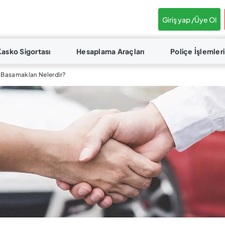
Giriş yap /
Üye Ol
Kasko Sigortası
Hesaplama Araçları
Poliçe İşlemleri
ı Basamakları Nelerdir?