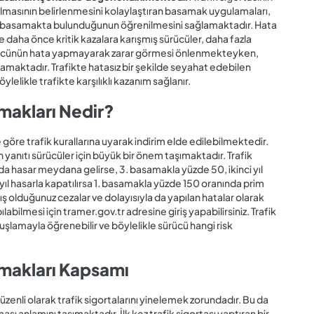
olmasının belirlenmesini kolaylaştıran basamak uygulamaları,
gi basamakta bulunduğunun öğrenilmesini sağlamaktadır. Hata
daha önce kritik kazalara karışmış sürücüler, daha fazla
sürücünün hata yapmayarak zarar görmesi önlenmekteyken,
amaktadır. Trafikte hatasız bir şekilde seyahat edebilen
ylelikle trafikte karşılıklı kazanım sağlanır.
amakları Nedir?
re trafik kurallarına uyarak indirim elde edilebilmektedir.
n yanıtı sürücüler için büyük bir önem taşımaktadır. Trafik
nda hasar meydana gelirse, 3. basamakla yüzde 50, ikinci yıl
yıl hasarla kapatılırsa 1. basamakla yüzde 150 oranında prim
ş olduğunuz cezalar ve dolayısıyla da yapılan hatalar olarak
abilmesi için tramer.gov.tr adresine giriş yapabilirsiniz. Trafik
şlamayla öğrenebilir ve böylelikle sürücü hangi risk
amakları Kapsamı
 düzenli olarak trafik sigortalarını yinelemek zorundadır. Bu da
ası anlamını taşımaktadır. İlk kez trafik sigortası yaptıran bir