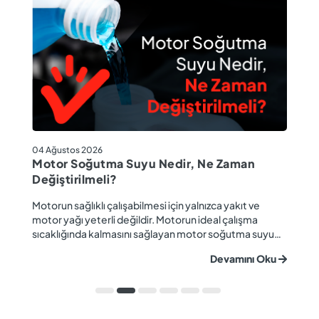
04
04 Ağustos 2026
M
Motor Soğutma Suyu Nedir, Ne Zaman
Ta
Değiştirilmeli?
r
Ev
Motorun sağlıklı çalışabilmesi için yalnızca yakıt ve
ba
motor yağı yeterli değildir. Motorun ideal çalışma
gü
sıcaklığında kalmasını sağlayan motor soğutma suyu
u
ya
da araç performansı ve motor ömrü açısından büyük
Devamını Oku
ki
önem taşır. Düzenli olarak kontrol edilmeyen veya
ön
zamanında değiştirilmeyen soğutma suyu; hararet,
ka
korozyon, motor arızaları ve yüksek onarım ma...