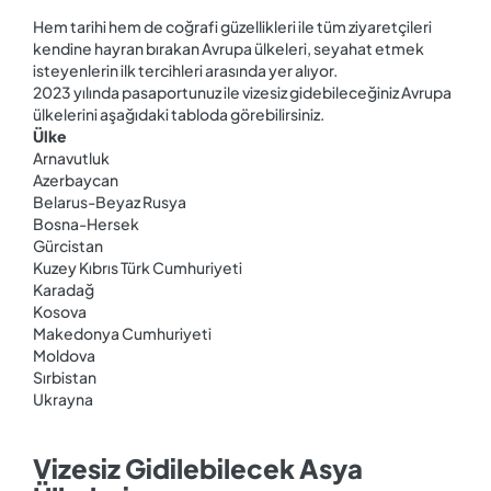
Hem tarihi hem de coğrafi güzellikleri ile tüm ziyaretçileri
kendine hayran bırakan Avrupa ülkeleri, seyahat etmek
isteyenlerin ilk tercihleri arasında yer alıyor.
2023 yılında pasaportunuz ile vizesiz gidebileceğiniz Avrupa
ülkelerini aşağıdaki tabloda görebilirsiniz.
Ülke
Arnavutluk
Azerbaycan
Belarus-Beyaz Rusya
Bosna-Hersek
Gürcistan
Kuzey Kıbrıs Türk Cumhuriyeti
Karadağ
Kosova
Makedonya Cumhuriyeti
Moldova
Sırbistan
Ukrayna
Vizesiz Gidilebilecek Asya