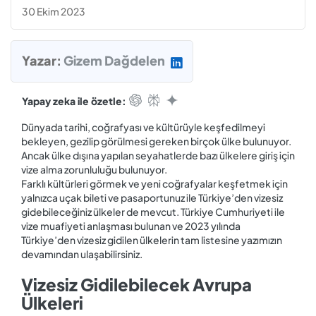
30 Ekim 2023
Yazar:
Gizem Dağdelen
Yapay zeka ile özetle:
Dünyada tarihi, coğrafyası ve kültürüyle keşfedilmeyi
bekleyen, gezilip görülmesi gereken birçok ülke bulunuyor.
Ancak ülke dışına yapılan seyahatlerde bazı ülkelere giriş için
vize alma zorunluluğu bulunuyor.
Farklı kültürleri görmek ve yeni coğrafyalar keşfetmek için
yalnızca uçak bileti ve pasaportunuz ile Türkiye’den vizesiz
gidebileceğiniz ülkeler de mevcut. Türkiye Cumhuriyeti ile
vize muafiyeti anlaşması bulunan ve 2023 yılında
Türkiye’den vizesiz gidilen ülkelerin tam listesine yazımızın
devamından ulaşabilirsiniz.
Vizesiz Gidilebilecek Avrupa
Ülkeleri