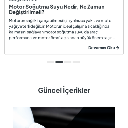
Motor Soğutma Suyu Nedir, Ne Zaman
Değiştirilmeli?
Motorun sağlıklı çalışabilmesi için yalnızca yakıt ve motor
yağı yeterli değildir. Motorun ideal çalışma sıcaklığında
kalmasını sağlayan motor soğutma suyu da araç
performansı ve motor ömrü açısından büyük önem taşır.
Düzenli olarak kontrol edilmeyen veya zamanında
Devamını Oku
değiştirilmeyen soğutma suyu; hararet, korozyon, motor
arızaları ve yüksek onarım ma...
Güncel İçerikler