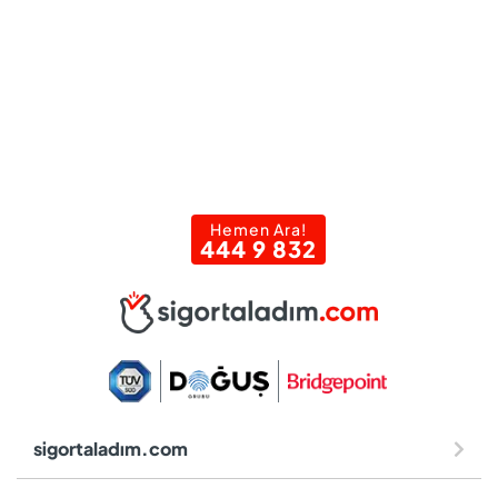
Hemen Ara!
444 9 832
sigortaladım.com