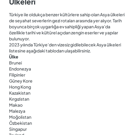
Ülkeleri
Türkiye ile oldukça benzer kültürlere sahip olan Asya ülkeleri
de seyahat severlerin gezi rotaları arasında yer alıyor. Tarih
boyunca birçok uygarlığa ev sahipliği yapan Asya’da
özellikle tarihi ve kültürel açıdan zengin eserler ve yapılar
bulunuyor.
2023 yılında Türkiye’den vizesiz gidilebilecek Asya ülkeleri
listesine aşağıdaki tablodan ulaşabilirsiniz.
Ülke
Brunei
Endonezya
Filipinler
Güney Kore
Hong Kong
Kazakistan
Kırgızistan
Makao
Malezya
Moğolistan
Özbekistan
Singapur
Tayland