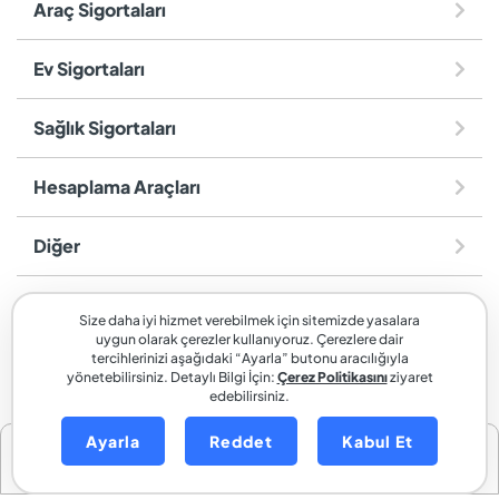
Araç Sigortaları
Ev Sigortaları
Sağlık Sigortaları
Hesaplama Araçları
Diğer
sigortaladım.com
, SİGORTALADIM SİGORTA VE REASÜRANS
Size daha iyi hizmet verebilmek için sitemizde yasalara
BROKERLİĞİ A.Ş. markasıdır.
uygun olarak çerezler kullanıyoruz. Çerezlere dair
tercihlerinizi aşağıdaki “Ayarla” butonu aracılığıyla
yönetebilirsiniz. Detaylı Bilgi İçin:
Çerez Politikasını
ziyaret
edebilirsiniz.
Ayarla
Reddet
Kabul Et
Seyahat Sağlık Sigortası Teklif Al