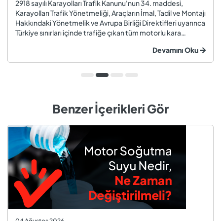
2918 sayılı Karayolları Trafik Kanunu'nun 34. maddesi,
Karayolları Trafik Yönetmeliği, Araçların İmal, Tadil ve Montajı
Hakkındaki Yönetmelik ve Avrupa Birliği Direktifleri uyarınca
Türkiye sınırları içinde trafiğe çıkan tüm motorlu kara
taşıtları ve römorklar, araç muayenesi yaptırmak
Devamını Oku
zorundadır. Araç muayenesi; otomobil, motosiklet,
kamyon, kamyo...
Benzer İçerikleri Gör
04 Ağustos 2026