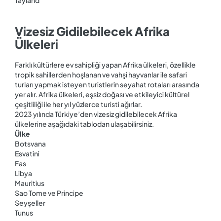
Vizesiz Gidilebilecek Afrika
Ülkeleri
Farklı kültürlere ev sahipliği yapan Afrika ülkeleri, özellikle
tropik sahillerden hoşlanan ve vahşi hayvanlar ile safari
turları yapmak isteyen turistlerin seyahat rotaları arasında
yer alır. Afrika ülkeleri, eşsiz doğası ve etkileyici kültürel
çeşitliliği ile her yıl yüzlerce turisti ağırlar.
2023 yılında Türkiye’den vizesiz gidilebilecek Afrika
ülkelerine aşağıdaki tablodan ulaşabilirsiniz.
Ülke
Botsvana
Esvatini
Fas
Libya
Mauritius
Sao Tome ve Principe
Seyşeller
Tunus