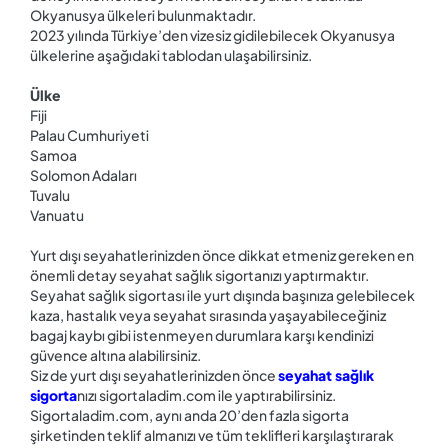
Okyanusya ülkeleri bulunmaktadır.
2023 yılında Türkiye’den vizesiz gidilebilecek Okyanusya
ülkelerine aşağıdaki tablodan ulaşabilirsiniz.
Ülke
Fiji
Palau Cumhuriyeti
Samoa
Solomon Adaları
Tuvalu
Vanuatu
Yurt dışı seyahatlerinizden önce dikkat etmeniz gereken en
önemli detay seyahat sağlık sigortanızı yaptırmaktır.
Seyahat sağlık sigortası ile yurt dışında başınıza gelebilecek
kaza, hastalık veya seyahat sırasında yaşayabileceğiniz
bagaj kaybı gibi istenmeyen durumlara karşı kendinizi
güvence altına alabilirsiniz.
Siz de yurt dışı seyahatlerinizden önce
seyahat sağlık
sigorta
nızı sigortaladim.com ile yaptırabilirsiniz.
Sigortaladim.com, aynı anda 20’den fazla sigorta
şirketinden teklif almanızı ve tüm teklifleri karşılaştırarak