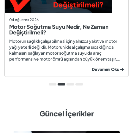
04 Ağustos 2026
Motor Soğutma Suyu Nedir, Ne Zaman
Değiştirilmeli?
Motorun sağlıklı çalışabilmesi için yalnızca yakıt ve motor
yağı yeterli değildir. Motorun ideal çalışma sıcaklığında
kalmasını sağlayan motor soğutma suyu da araç
performansı ve motor ömrü açısından büyük önem taşır.
Düzenli olarak kontrol edilmeyen veya zamanında
Devamını Oku
değiştirilmeyen soğutma suyu; hararet, korozyon, motor
arızaları ve yüksek onarım ma...
Güncel İçerikler