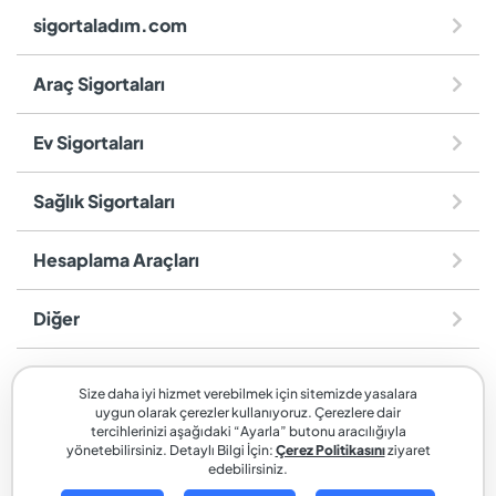
sigortaladım.com
Araç Sigortaları
Ev Sigortaları
Sağlık Sigortaları
Hesaplama Araçları
Diğer
sigortaladım.com
, SİGORTALADIM SİGORTA VE REASÜRANS
Size daha iyi hizmet verebilmek için sitemizde yasalara
BROKERLİĞİ A.Ş. markasıdır.
uygun olarak çerezler kullanıyoruz. Çerezlere dair
tercihlerinizi aşağıdaki “Ayarla” butonu aracılığıyla
yönetebilirsiniz. Detaylı Bilgi İçin:
Çerez Politikasını
ziyaret
edebilirsiniz.