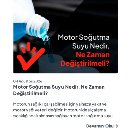
04
04 Ağustos 2026
M
Motor Soğutma Suyu Nedir, Ne Zaman
Ta
Değiştirilmeli?
r
Ev
Motorun sağlıklı çalışabilmesi için yalnızca yakıt ve
ba
motor yağı yeterli değildir. Motorun ideal çalışma
gü
sıcaklığında kalmasını sağlayan motor soğutma suyu
u
ya
da araç performansı ve motor ömrü açısından büyük
Devamını Oku
ki
önem taşır. Düzenli olarak kontrol edilmeyen veya