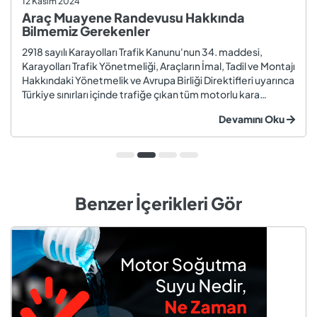
12 Kasım 2024
Araç Muayene Randevusu Hakkında
Bilmemiz Gerekenler
2918 sayılı Karayolları Trafik Kanunu'nun 34. maddesi,
Karayolları Trafik Yönetmeliği, Araçların İmal, Tadil ve Montajı
Hakkındaki Yönetmelik ve Avrupa Birliği Direktifleri uyarınca
Türkiye sınırları içinde trafiğe çıkan tüm motorlu kara
taşıtları ve römorklar, araç muayenesi yaptırmak
Devamını Oku
zorundadır. Araç muayenesi; otomobil, motosiklet,
kamyon, kamyo...
Benzer İçerikleri Gör