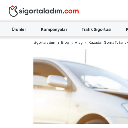
Ürünler
Kampanyalar
Trafik Sigortası
sigortaladım
Blog
Araç
Kazadan Sonra Tutanak