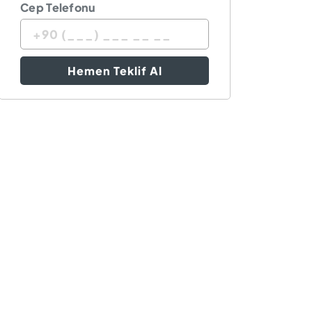
Cep Telefonu
Hemen Teklif Al