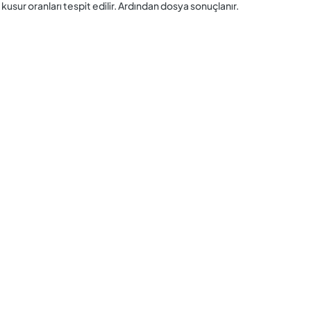
 kusur oranları tespit edilir. Ardından dosya sonuçlanır.