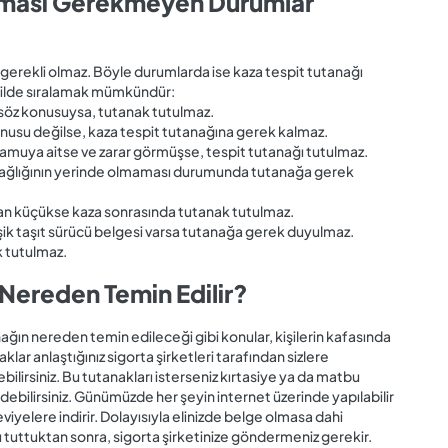
ulması Gerekmeyen Durumlar
gerekli olmaz. Böyle durumlarda ise kaza tespit tutanağı
kilde sıralamak mümkündür:
 söz konusuysa, tutanak tutulmaz.
konusu değilse, kaza tespit tutanağına gerek kalmaz.
 kamuya aitse ve zarar görmüşse, tespit tutanağı tutulmaz.
ıl sağlığının yerinde olmaması durumunda tutanağa gerek
ndan küçükse kaza sonrasında tutanak tutulmaz.
işik taşıt sürücü belgesi varsa tutanağa gerek duyulmaz.
k tutulmaz.
 Nereden Temin Edilir?
ağın nereden temin edileceği gibi konular, kişilerin kafasında
klar anlaştığınız sigorta şirketleri tarafından sizlere
bilirsiniz. Bu tutanakları isterseniz kırtasiye ya da matbu
edebilirsiniz. Günümüzde her şeyin internet üzerinde yapılabilir
viyelere indirir. Dolayısıyla elinizde belge olmasa dahi
ı tuttuktan sonra, sigorta şirketinize göndermeniz gerekir.