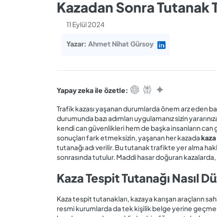
Kazadan Sonra Tutanak 
11 Eylül 2024
Yazar:
Ahmet Nihat Gürsoy
Yapay zeka ile özetle:
Trafik kazası yaşanan durumlarda önem arz eden bazı 
durumunda bazı adımları uygulamanız sizin yararınıza
kendi can güvenlikleri hem de başka insanların can
sonuçları fark etmeksizin, yaşanan her kazada
kaza
tutanağı adı verilir. Bu tutanak trafikte yer alma hak
sonrasında tutulur. Maddi hasar doğuran kazalarda, 
Kaza Tespit Tutanağı Nasıl D
Kaza tespit tutanakları, kazaya karışan araçların sah
resmi kurumlarda da tek kişilik belge yerine geçmediğ