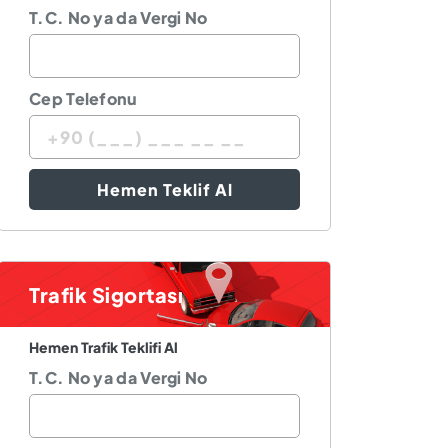
T.C. No ya da Vergi No
Cep Telefonu
Hemen Teklif Al
Trafik Sigortası
Hemen Trafik Teklifi Al
T.C. No ya da Vergi No