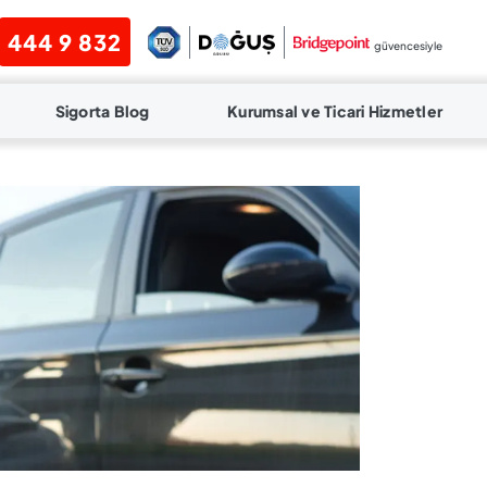
444 9 832
güvencesiyle
Sigorta Blog
Kurumsal ve Ticari Hizmetler