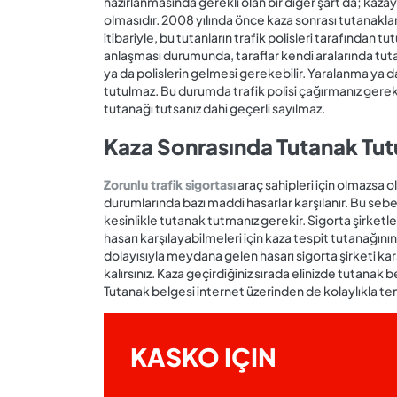
hazırlanmasında gerekli olan bir diğer şart da; kaz
olmasıdır. 2008 yılında önce kaza sonrası tutanaklar,
itibariyle, bu tutanların trafik polisleri tarafından t
anlaşması durumunda, taraflar kendi aralarında tuta
ya da polislerin gelmesi gerekebilir. Yaralanma ya d
tutulmaz. Bu durumda trafik polisi çağırmanız gere
tutanağı tutsanız dahi geçerli sayılmaz.
Kaza Sonrasında Tutanak Tu
Zorunlu trafik sigortası
araç sahipleri için olmazsa o
durumlarında bazı maddi hasarlar karşılanır. Bu seb
kesinlikle tutanak tutmanız gerekir. Sigorta şirketle
hasarı karşılayabilmeleri için kaza tespit tutanağının
dolayısıyla meydana gelen hasarı sigorta şirketi 
kalırsınız. Kaza geçirdiğiniz sırada elinizde tutanak 
Tutanak belgesi internet üzerinden de kolaylıkla temi
KASKO IÇIN