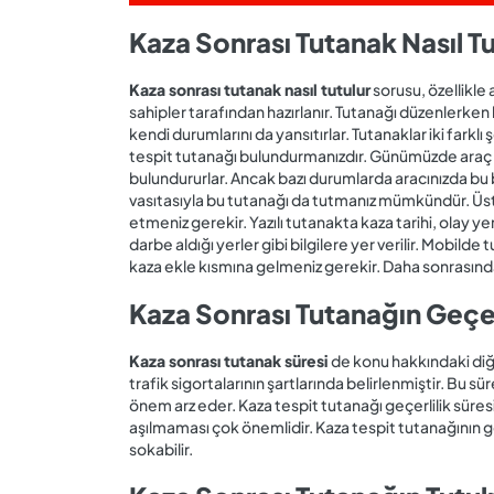
Kaza Sonrası Tutanak Nasıl T
Kaza sonrası tutanak nasıl tutulur
sorusu, özellikle 
sahipler tarafından hazırlanır. Tutanağı düzenlerken he
kendi durumlarını da yansıtırlar. Tutanaklar iki farklı 
tespit tutanağı bulundurmanızdır. Günümüzde araç s
bulundururlar. Ancak bazı durumlarda aracınızda bu 
vasıtasıyla bu tutanağı da tutmanız mümkündür. Üstel
etmeniz gerekir. Yazılı tutanakta kaza tarihi, olay yeri,
darbe aldığı yerler gibi bilgilere yer verilir. Mobil
kaza ekle kısmına gelmeniz gerekir. Daha sonrasında s
Kaza Sonrası Tutanağın Geçerl
Kaza sonrası tutanak süresi
de konu hakkındaki diğ
trafik sigortalarının şartlarında belirlenmiştir. Bu
önem arz eder. Kaza tespit tutanağı geçerlilik süresi i
aşılmaması çok önemlidir. Kaza tespit tutanağının geç
sokabilir.