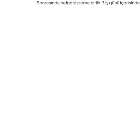
Sonrasında belge sisteme girilir. 3 iş günü içerisinde