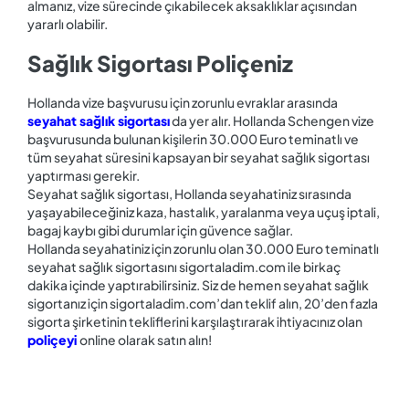
almanız, vize sürecinde çıkabilecek aksaklıklar açısından
yararlı olabilir.
Sağlık Sigortası Poliçeniz
Hollanda vize başvurusu için zorunlu evraklar arasında
seyahat sağlık sigortası
da yer alır. Hollanda Schengen vize
başvurusunda bulunan kişilerin 30.000 Euro teminatlı ve
tüm seyahat süresini kapsayan bir seyahat sağlık sigortası
yaptırması gerekir.
Seyahat sağlık sigortası, Hollanda seyahatiniz sırasında
yaşayabileceğiniz kaza, hastalık, yaralanma veya uçuş iptali,
bagaj kaybı gibi durumlar için güvence sağlar.
Hollanda seyahatiniz için zorunlu olan 30.000 Euro teminatlı
seyahat sağlık sigortasını sigortaladim.com ile birkaç
dakika içinde yaptırabilirsiniz. Siz de hemen seyahat sağlık
sigortanız için sigortaladim.com’dan teklif alın, 20’den fazla
sigorta şirketinin tekliflerini karşılaştırarak ihtiyacınız olan
poliçeyi
online olarak satın alın!