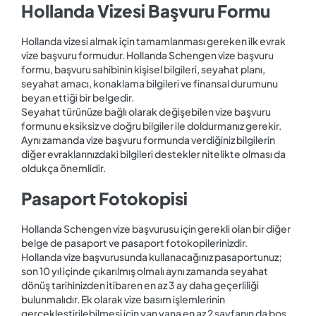
Hollanda Vizesi Başvuru Formu
Hollanda vizesi almak için tamamlanması gereken ilk evrak
vize başvuru formudur. Hollanda Schengen vize başvuru
formu, başvuru sahibinin kişisel bilgileri, seyahat planı,
seyahat amacı, konaklama bilgileri ve finansal durumunu
beyan ettiği bir belgedir.
Seyahat türünüze bağlı olarak değişebilen vize başvuru
formunu eksiksiz ve doğru bilgiler ile doldurmanız gerekir.
Aynı zamanda vize başvuru formunda verdiğiniz bilgilerin
diğer evraklarınızdaki bilgileri destekler nitelikte olması da
oldukça önemlidir.
Pasaport Fotokopisi
Hollanda Schengen vize başvurusu için gerekli olan bir diğer
belge de pasaport ve pasaport fotokopilerinizdir.
Hollanda vize başvurusunda kullanacağınız pasaportunuz;
son 10 yıl içinde çıkarılmış olmalı aynı zamanda seyahat
dönüş tarihinizden itibaren en az 3 ay daha geçerliliği
bulunmalıdır. Ek olarak vize basım işlemlerinin
gerçekleştirilebilmesi için yan yana en az 2 sayfanın da boş