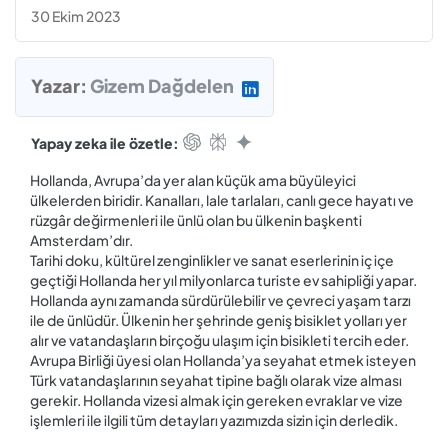
30 Ekim 2023
Yazar:
Gizem Dağdelen
Yapay zeka ile özetle:
Hollanda, Avrupa’da yer alan küçük ama büyüleyici
ülkelerden biridir. Kanalları, lale tarlaları, canlı gece hayatı ve
rüzgâr değirmenleri ile ünlü olan bu ülkenin başkenti
Amsterdam’dır.
Tarihi doku, kültürel zenginlikler ve sanat eserlerinin iç içe
geçtiği Hollanda her yıl milyonlarca turiste ev sahipliği yapar.
Hollanda aynı zamanda sürdürülebilir ve çevreci yaşam tarzı
ile de ünlüdür. Ülkenin her şehrinde geniş bisiklet yolları yer
alır ve vatandaşların birçoğu ulaşım için bisikleti tercih eder.
Avrupa Birliği üyesi olan Hollanda’ya seyahat etmek isteyen
Türk vatandaşlarının seyahat tipine bağlı olarak vize alması
gerekir. Hollanda vizesi almak için gereken evraklar ve vize
işlemleri ile ilgili tüm detayları yazımızda sizin için derledik.