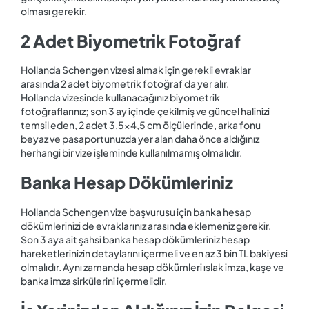
olması gerekir.
2 Adet Biyometrik Fotoğraf
Hollanda Schengen vizesi almak için gerekli evraklar
arasında 2 adet biyometrik fotoğraf da yer alır.
Hollanda vizesinde kullanacağınız biyometrik
fotoğraflarınız; son 3 ay içinde çekilmiş ve güncel halinizi
temsil eden, 2 adet 3,5x4,5 cm ölçülerinde, arka fonu
beyaz ve pasaportunuzda yer alan daha önce aldığınız
herhangi bir vize işleminde kullanılmamış olmalıdır.
Banka Hesap Dökümleriniz
Hollanda Schengen vize başvurusu için banka hesap
dökümlerinizi de evraklarınız arasında eklemeniz gerekir.
Son 3 aya ait şahsi banka hesap dökümleriniz hesap
hareketlerinizin detaylarını içermeli ve en az 3 bin TL bakiyesi
olmalıdır. Aynı zamanda hesap dökümleri ıslak imza, kaşe ve
banka imza sirkülerini içermelidir.