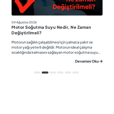
04
04 Ağustos 2026
M
Motor Soğutma Suyu Nedir, Ne Zaman
Ta
Değiştirilmeli?
r
Ev
Motorun sağlıklı çalışabilmesi için yalnızca yakıt ve
ba
motor yağı yeterli değildir. Motorun ideal çalışma
gü
sıcaklığında kalmasını sağlayan motor soğutma suyu
u
ya
da araç performansı ve motor ömrü açısından büyük
Devamını Oku
ki
önem taşır. Düzenli olarak kontrol edilmeyen veya
ön
zamanında değiştirilmeyen soğutma suyu; hararet,
ka
korozyon, motor arızaları ve yüksek onarım ma...