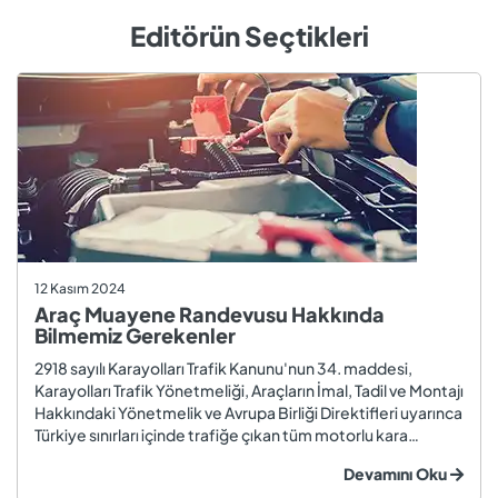
Editörün Seçtikleri
12 Kasım 2024
Araç Muayene Randevusu Hakkında
Bilmemiz Gerekenler
2918 sayılı Karayolları Trafik Kanunu'nun 34. maddesi,
Karayolları Trafik Yönetmeliği, Araçların İmal, Tadil ve Montajı
Hakkındaki Yönetmelik ve Avrupa Birliği Direktifleri uyarınca
Türkiye sınırları içinde trafiğe çıkan tüm motorlu kara
taşıtları ve römorklar, araç muayenesi yaptırmak
Devamını Oku
zorundadır. Araç muayenesi; otomobil, motosiklet,