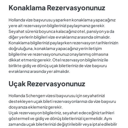
Konaklama Rezervasyonunuz
Hollanda vize başvurusu yaparken konaklama yapacağınız
yere ait rezervasyon bilgilerinizi paylaşmanız gerekir.
Seyahat süreniz boyunca kalacağınız otel, pansiyon ya da
diğer yerlerin bilgileri vize evraklarınız arasında olmalıdır.
Konaklama bilgilerinizi paylaşırken rezervasyon tarihlerinizin
doğruluğuna, konaklama yapacağınız yerin iletişim
bilgilerine ve rezervasyonununuz onaylanmış olmasına
dikkat etmeniz gerekir. Otel rezervasyon bilgileriniz ile
birlikte gidiş ve dönüş uçak biletleriniz de vize başvuru
evraklarınız arasında yer almalıdır.
Uçak Rezervasyonunuz
Hollanda Schengen vizesi başvurusu için seyahatinizi
destekleyen uçak bileti rezervasyonlarınızı da vize başvuru
dosyanıza eklemeniz gerekir.
Uçak rezervasyon bilgileriniz, seyahat edeceğiniz tarihleri
göstermeli ve gidiş ve dönüş biletlerinizi içermelidir. Aynı
zamanda uçak biletlerinizi değiştirilebilir veya iptal edilebilir