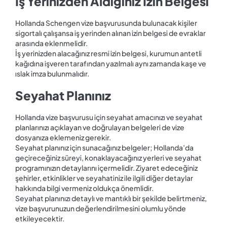
İş Yerinizden Aldığınız İzin Belgesi
Hollanda Schengen vize başvurusunda bulunacak kişiler
sigortalı çalışansa iş yerinden alınan izin belgesi de evraklar
arasında eklenmelidir.
İş yerinizden alacağınız resmi izin belgesi, kurumun antetli
kağıdına işveren tarafından yazılmalı aynı zamanda kaşe ve
ıslak imza bulunmalıdır.
Seyahat Planınız
Hollanda vize başvurusu için seyahat amacınızı ve seyahat
planlarınızı açıklayan ve doğrulayan belgeleri de vize
dosyanıza eklemeniz gerekir.
Seyahat planınız için sunacağınız belgeler; Hollanda’da
geçireceğiniz süreyi, konaklayacağınız yerleri ve seyahat
programınızın detaylarını içermelidir. Ziyaret edeceğiniz
şehirler, etkinlikler ve seyahatiniz ile ilgili diğer detaylar
hakkında bilgi vermeniz oldukça önemlidir.
Seyahat planınızı detaylı ve mantıklı bir şekilde belirtmeniz,
vize başvurunuzun değerlendirilmesini olumlu yönde
etkileyecektir.