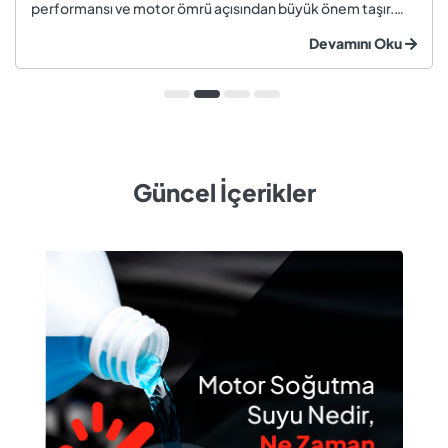
performansı ve motor ömrü açısından büyük önem taşır.
Düzenli olarak kontrol edilmeyen veya zamanında
Devamını Oku
değiştirilmeyen soğutma suyu; hararet, korozyon, motor
arızaları ve yüksek onarım ma...
Güncel İçerikler