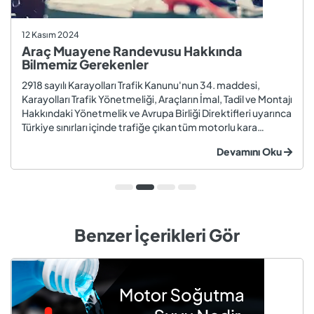
12 Kasım 2024
Araç Muayene Randevusu Hakkında
Bilmemiz Gerekenler
2918 sayılı Karayolları Trafik Kanunu'nun 34. maddesi,
Karayolları Trafik Yönetmeliği, Araçların İmal, Tadil ve Montajı
Hakkındaki Yönetmelik ve Avrupa Birliği Direktifleri uyarınca
Türkiye sınırları içinde trafiğe çıkan tüm motorlu kara
taşıtları ve römorklar, araç muayenesi yaptırmak
Devamını Oku
zorundadır. Araç muayenesi; otomobil, motosiklet,
kamyon, kamyo...
Benzer İçerikleri Gör