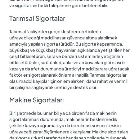
ve sigortalının farklı taleplerine göre belirlenebilir.
Tarımsal Sigortalar
Tarımsal faaliyetler gerçekleştiren üreticilerin
uğrayabileceği maddi hasarı güvence altına alabilmek
amacıyla yapılan sigorta türüdür. Bu sigorta kapsamında,
büyükbaş ve küçükbaş hayvanlar, açık alanda yetiştirilen her
çeşit bitkisel ürün, sera ve benzeri sistemlerle yetiştirilen
bitkisel ürünler, su ürünleri, arılar ve arı kovanları gibi olası bir
kaza ya da afet durumunda üreticiyi maddi zarara uğratacak
faktörler sigortalanarak önlem alınabilir. Tarımsal sigortalar
olası maddi kayıplar için önlem alırken, daha rahat ve verimli
bir çalışma sağlayarak üreticiye destek olur.
Makine Sigortaları
Bir işletmede bulunan bir ya da birden fazla makinenin
sigortalanması durumunda, makinelerin beklenmedik
şekilde kazaya uğraması ya da bozulması sonucu tesisin
uğrayacağı zarar ölçümlenerek karşılanır. Makine sigortaları
da sigorta şirketi tarafından hazırlanan poliçede bulunacak