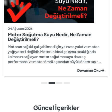
04 Ağustos 2026
Motor Soğutma Suyu Nedir, Ne Zaman
Değiştirilmeli?
Motorun sağlıklı çalışabilmesi için yalnızca yakıt ve motor
yağı yeterli değildir. Motorun ideal çalışma sıcaklığında
kalmasını sağlayan motor soğutma suyu da araç
performansı ve motor ömrü açısından büyük önem taşır.
Düzenli olarak kontrol edilmeyen veya zamanında
Devamını Oku
değiştirilmeyen soğutma suyu; hararet, korozyon, motor
arızaları ve yüksek onarım ma...
Güncel İçerikler