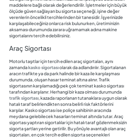
maddelere bağlı olarak değerlendirilir. İşletmeler için büyük
ölçüde güven sağlayan bu sigorta seçeneği, işine değer
verenlerin öncelikli tercihlerinden bir tanesidir. İşyerinizde
karşılaşabileceğiniz onlarca risk bulunurken, üretiminizin
aksaması durumunda zarara uğramamak adına makine
sigortalarını tercih edebilirsiniz.
Araç Sigortası
Motorlu taşıtlar için tercih edilen araç sigortaları, aynı
zamanda
kasko sigortası
olarak da adlandırılır. Sigortalanan
aracın trafikte ya da park halinde bir kaza ile karşılaşması
durumunda, oluşan hasar teminat altına alınır. Trafik
sigortasının karşılamadığı pek çok teminat kasko sigortası
tarafından karşılanır. Herhangi bir kaza olması durumunda
trafik sigortası
, kazada raporlanan tutanaklara uygun olarak
hatalı taraf belirlendikten sonra belirli risk faktörlerini
karşılar. Kasko sigortası ise poliçe sahibinin aracında
meydana gelebilecek hasarları teminat altında tutar. Araç
sigortası yaptıran sigortalılar için hatalı taraf gözlenmeksizin
sigorta şartları yerine getirilir. Bu yönüyle avantajlı olan araç
sigortaları, en çok tercih edilen sigorta seçenekleri