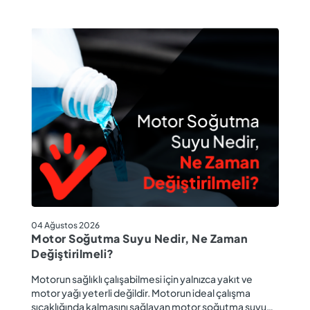
04
04 Ağustos 2026
M
Motor Soğutma Suyu Nedir, Ne Zaman
Ta
Değiştirilmeli?
r
Ev
Motorun sağlıklı çalışabilmesi için yalnızca yakıt ve
ba
motor yağı yeterli değildir. Motorun ideal çalışma
gü
sıcaklığında kalmasını sağlayan motor soğutma suyu