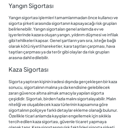
Yangın Sigortası
Yangın sigortası işlemleri tamamlanmadan önce kullanıcı ve
sigorta şirketi arasında sigortanın kapsayacağı risk grupları
belirlenebilir. Yangın sigortaları genel anlamda ev ve
işyerlerinde kazara oluşan yangın, yıldırım düşmesi ve infilak
gibi tehlikeleri kapsar. Genel şartların yanı sıra, isteğe bağlı
olarak kötü niyetli hareketler, kara taşıtları çarpması, hava
taşıtları çarpması ya da terör gibi olaylar da risk grupları
arasına dahil edilebilir.
Kaza Sigortası
Sigorta yaptıran kişinin iradesi dışında gerçekleşen bir kaza
sonucu, sigortalının malına ya da kendisine gelebilecek
zararı güvence altına almak amacıyla yapılan sigorta
çeşididir. Sigortalı, birden fazla malını sigortalayabilir. Malın
niteliği ve oluşabilecek kaza türlerinin kapsamına göre
sigortalının poliçeye farklı detaylar ekleme olanağı bulunur.
Özellikle ticari anlamda kayıpları engellemek için sıklıkla
tercih edilen kaza sigortası, güvenle ticaret yapmaya
olanak tanır. Kaza sigortasının risk faktörleri sigorta şirketi