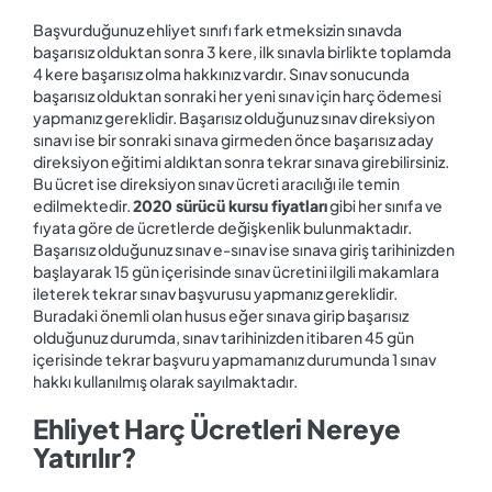
Başvurduğunuz ehliyet sınıfı fark etmeksizin sınavda
başarısız olduktan sonra 3 kere, ilk sınavla birlikte toplamda
4 kere başarısız olma hakkınız vardır. Sınav sonucunda
başarısız olduktan sonraki her yeni sınav için harç ödemesi
yapmanız gereklidir. Başarısız olduğunuz sınav direksiyon
sınavı ise bir sonraki sınava girmeden önce başarısız aday
direksiyon eğitimi aldıktan sonra tekrar sınava girebilirsiniz.
Bu ücret ise direksiyon sınav ücreti aracılığı ile temin
edilmektedir.
2020 sürücü kursu fiyatları
gibi her sınıfa ve
fıyata göre de ücretlerde değişkenlik bulunmaktadır.
Başarısız olduğunuz sınav e-sınav ise sınava giriş tarihinizden
başlayarak 15 gün içerisinde sınav ücretini ilgili makamlara
ileterek tekrar sınav başvurusu yapmanız gereklidir.
Buradaki önemli olan husus eğer sınava girip başarısız
olduğunuz durumda, sınav tarihinizden itibaren 45 gün
içerisinde tekrar başvuru yapmamanız durumunda 1 sınav
hakkı kullanılmış olarak sayılmaktadır.
Ehliyet Harç Ücretleri Nereye
Yatırılır?