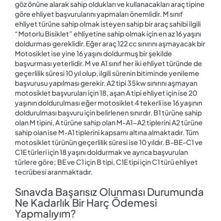
göz önüne alarak sahip oldukları ve kullanacakları araç tipine
göre ehliyet başvurularını yapmaları önemlidir. M sınıf
ehliyet türüne sahip olmak isteyen sahip bir araç sahibi ilgili
“Motorlu Bisiklet” ehliyetine sahip olmak için en az 16 yaşını
doldurması gereklidir. Eğer araç 122 cc sınırını aşmayacak bir
Motosiklet ise yine 16 yaşını doldurmuş bir şekilde
başvurması yeterlidir. M ve A1 sınıf her iki ehliyet türünde de
geçerlilik süresi 10 yıl olup, ilgili sürenin bitiminde yenileme
başvurusu yapılması gerekir. A2 tipi 35kw sınırını aşmayan
motosiklet başvuruları için 18, aşan A tipi ehliyet için ise 20
yaşının doldurulması eğer motosiklet 4 tekerli ise 16 yaşının
doldurulması başvuru için belirlenen sınırdır. B1 türüne sahip
olan M tipini, A türüne sahip olan M-A1-A2 tiplerini A2 türüne
sahip olan ise M-A1 tiplerini kapsamı altına almaktadır. Tüm
motosiklet türünün geçerlilik süresi ise 10 yıldır. B-BE-C1 ve
C1E türleri için 18 yaşını doldurmak ve ayrıca başvurulan
türlere göre; BE ve C1 için B tipi, C1E tipi için C1 türü ehliyet
tecrübesi aranmaktadır.
Sınavda Başarısız Olunması Durumunda
Ne Kadarlık Bir Harç Ödemesi
Yapmalıyım?