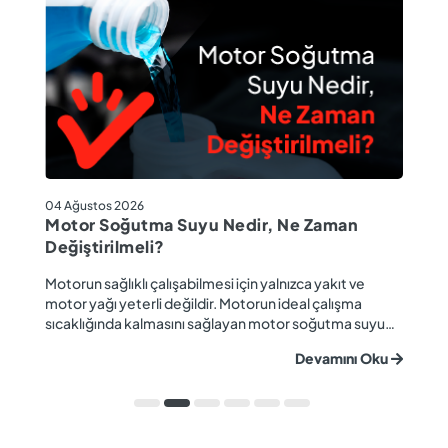
04
04 Ağustos 2026
M
Motor Soğutma Suyu Nedir, Ne Zaman
Ta
Değiştirilmeli?
r
Ev
Motorun sağlıklı çalışabilmesi için yalnızca yakıt ve
ba
motor yağı yeterli değildir. Motorun ideal çalışma
gü
sıcaklığında kalmasını sağlayan motor soğutma suyu
u
ya
da araç performansı ve motor ömrü açısından büyük
Devamını Oku
ki
önem taşır. Düzenli olarak kontrol edilmeyen veya
ön
zamanında değiştirilmeyen soğutma suyu; hararet,
ka
korozyon, motor arızaları ve yüksek onarım ma...