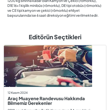
1200 kg sınırına kadar olan Kamyon ve Çekici (römorklu),
D1E 16+1 kişilik minibüs (römorklu), DE tipi otobüs (römorklu)
ve CE tipi kamyon ve çekici (römorklu) ehliyet
başvurularında ise 6 saat direksiyon eğitimi verilmektedir.
Editörün Seçtikleri
12 Kasım 2024
Araç Muayene Randevusu Hakkında
Bilmemiz Gerekenler