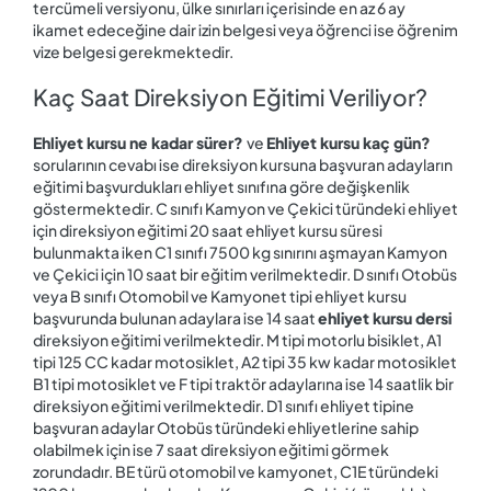
tercümeli versiyonu, ülke sınırları içerisinde en az 6 ay
ikamet edeceğine dair izin belgesi veya öğrenci ise öğrenim
vize belgesi gerekmektedir.
Kaç Saat Direksiyon Eğitimi Veriliyor?
E
hliyet kursu ne kadar sürer?
ve
Ehliyet kursu kaç gün?
sorularının cevabı ise direksiyon kursuna başvuran adayların
eğitimi başvurdukları ehliyet sınıfına göre değişkenlik
göstermektedir. C sınıfı Kamyon ve Çekici türündeki ehliyet
için direksiyon eğitimi 20 saat ehliyet kursu süresi
bulunmakta iken C1 sınıfı 7500 kg sınırını aşmayan Kamyon
ve Çekici için 10 saat bir eğitim verilmektedir. D sınıfı Otobüs
veya B sınıfı Otomobil ve Kamyonet tipi ehliyet kursu
başvurunda bulunan adaylara ise 14 saat
ehliyet kursu dersi
direksiyon eğitimi verilmektedir. M tipi motorlu bisiklet, A1
tipi 125 CC kadar motosiklet, A2 tipi 35 kw kadar motosiklet
B1 tipi motosiklet ve F tipi traktör adaylarına ise 14 saatlik bir
direksiyon eğitimi verilmektedir. D1 sınıfı ehliyet tipine
başvuran adaylar Otobüs türündeki ehliyetlerine sahip
olabilmek için ise 7 saat direksiyon eğitimi görmek
zorundadır. BE türü otomobil ve kamyonet, C1E türündeki