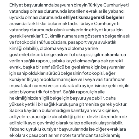
Ehliyet başvurularında başvuran bireyin Türkiye Cumhuriyeti
vatandaşı olması durumunda istenilen evraklar ile yabancı
uyruklu olması durumunda
ehliyet kursu gerekli belgeler
arasında farklılıklar bulunmaktadır. Türkiye Cumhuriyeti
vatandaşı durumunda olan kursiyerlerin ehliyet kursu için
gerekli evraklar T.C. kimlik numarasını gösteren belgenin aslı
ve fotokopisi (nüfus cüzdanı, pasaport veya avukatlık
kimliği olabilir), diploma veya diploma yerine
gösterilebilecek belge aslı ve fotokopisi, ilgili makamlarca
verilen sağlık raporu, sabıka kaydı olmadığına dair gerekli
evrak, başka bir sınıf sürücü belgesi almak için başvuranlar
için sahip oldukları sürücü belgesinin fotokopisi, eğer
kursiyer 18 yaşını doldurmamış ise veli veya vasi tarafından
muvafakat namesi ve son olarak altı ay içerisinde çekilmiş iki
adet biyometrik fotoğraf. Sağlık raporu için aile
hekimliğinizden ilgili belge için başvuru yapabilir, daha
yüksek yetkili bir sağlık kuruluşuna gitmenize gerek yoktur.
Sabıka kaydının bulunmadığını kanıtlayan evrak için ise,
adliyelere aracılığı ile alınabildiği gibi e-devlet üzerinden de
adli sicil kaydı çevrimiçi olarak talep edilerek ulaştırılabilir.
Yabancı uyruklu kursiyer başvurularında ise diğer evraklara
ek olarak pasaportlarının noter tarafından tasdiklenmiş