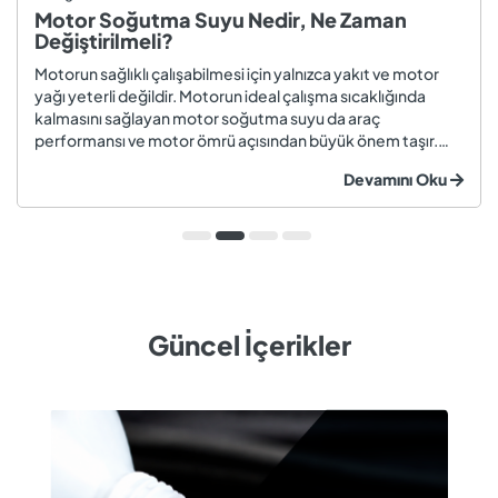
Motor Soğutma Suyu Nedir, Ne Zaman
Değiştirilmeli?
Motorun sağlıklı çalışabilmesi için yalnızca yakıt ve motor
yağı yeterli değildir. Motorun ideal çalışma sıcaklığında
kalmasını sağlayan motor soğutma suyu da araç
performansı ve motor ömrü açısından büyük önem taşır.
Düzenli olarak kontrol edilmeyen veya zamanında
Devamını Oku
değiştirilmeyen soğutma suyu; hararet, korozyon, motor
arızaları ve yüksek onarım ma...
Güncel İçerikler