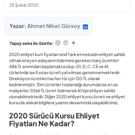
25 Şubat 2020
Yazar:
Ahmet Nihat Gürsoy
Yapay zeka ile özetle:
2020 ehliyet kurt fiyatları sınıf fark etmeksizin ehliyet sahibi
olmak isteyen adayların ödemesi gereken harç ücretleri
486 TL sınırından başlamakta olup, D1, D, C, CE ve A1
türlerinde ise E sınav ücreti yatırılması gerekmemektedir.
Direksiyon ücretleri ise her tür için 120 TL olarak
belirlenmiştir. Tüm ücretler toplandığı durumda ise en az
maliyetler 2066 TL ücret ödenerek A1 tipi ehliyet sahibi
olunabilmektedir. Diğer 2020 ehliyet kursu ücreti ve ehliyet
kursu ile alakalı bilgilere yazının devamında ulaşabilirsiniz.
2020 Sürücü Kursu Ehliyet
Fiyatları Ne Kadar?