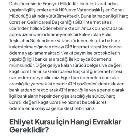
Daha öncesinde Emniyet Müdürlük birimleri tarafından
yapılan ilgili işlemler artık Nüfus ve Vatandaşlık İşleri Genel
Müdürlüğü altında yürütülmektedir. Buna istinaden ilgili harç
ücretleri Gelir İdaresi Başkanlığı (GİB) internet sitesi
üzerinden hızlıca ödenebilmektedir. Ancak bu noktada bu
adres üzerinden ödenmeyecek bir kalem olan Polis
Teşkilatını Güçlendirme Vakfına ödenecek tutar bir harç
kalemi olmadığından dolayı GİB internet sitesi üzerinden
ödeme yapılamamaktadır. Vakıf payını ise protokollerin
yapıldığı ilgili bankalar aracılığı ile kolayca ödemeniz
mümkündür. Diğer geriye kalan sürücü belgesi ve değerli
kağıt ücretlerini ise Gelir İdaresi Başkanlığı internet sitesi
üzerinden ödeyebilirsiniz. Eğer tüm ödemeleri bankalar
aracılığı ile yapmak isterseniz ATM çözümünü destekleyen
banklardan direkt olarak ATM aracılığı ile veya genel olarak
ilgili bankaların hepsinden gişe aracılığıyla sürücü harç
ücreti, değerli kağıt ücreti ve hizmet bedeli ücreti
ödemelerini kolayca gerçekleştirebilirsiniz.
Ehliyet Kursu İçin Hangi Evraklar
Gereklidir?