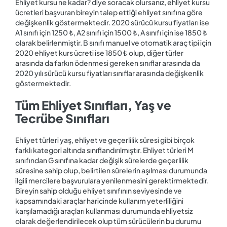
Ehliyet kursu ne kadar? diye soracak olursanız, ehliyet kursu
ücretleri başvuran bireyin talep ettiği ehliyet sınıfına göre
değişkenlik göstermektedir. 2020 sürücü kursu fiyatları ise
A1 sınıfı için 1250 ₺, A2 sınıfı için 1500 ₺, A sınıfı için ise 1850 ₺
olarak belirlenmiştir. B sınıfı manuel ve otomatik araç tipi için
2020 ehliyet kurs ücreti ise 1850 ₺ olup, diğer türler
arasında da farkın ödenmesi gereken sınıflar arasında da
2020 yılı sürücü kursu fiyatları sınıflar arasında değişkenlik
göstermektedir.
Tüm Ehliyet Sınıfları, Yaş ve
Tecrübe Sınıfları
Ehliyet türleri yaş, ehliyet ve geçerlilik süresi gibi birçok
farklı kategori altında sınıflandırılmıştır. Ehliyet türleri M
sınıfından G sınıfına kadar değişik sürelerde geçerlilik
süresine sahip olup, belirtilen sürelerin aşılması durumunda
ilgili mercilere başvurulara yenilenmesini gerektirmektedir.
Bireyin sahip olduğu ehliyet sınıfının seviyesinde ve
kapsamındaki araçlar haricinde kullanım yeterliliğini
karşılamadığı araçları kullanması durumunda ehliyetsiz
olarak değerlendirilecek olup tüm sürücülerin bu durumu