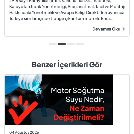
2918 sayılı Karayolları Trafik Kanunu'nun 34. maddesi,
Karayolları Trafik Yönetmeliği, Araçların İmal, Tadil ve Montajı
Hakkındaki Yönetmelik ve Avrupa Birliği Direktifleri uyarınca
Türkiye sınırları içinde trafiğe çıkan tüm motorlu kara
taşıtları ve römorklar, araç muayenesi yaptırmak
Devamını Oku
zorundadır. Araç muayenesi; otomobil, motosiklet,
kamyon, kamyo...
Benzer İçerikleri Gör
04 Ağustos 2026