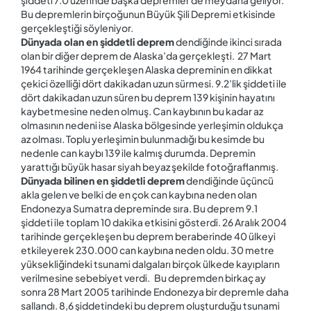
şiddeti 7.0 üzerinde başka depremler de meydana geliyor.
Bu depremlerin birçoğunun Büyük Şili Depremi etkisinde
gerçekleştiği söyleniyor.
Dünyada olan en şiddetli deprem
dendiğinde ikinci sırada
olan bir diğer deprem de Alaska’da gerçekleşti. 27 Mart
1964 tarihinde gerçekleşen Alaska depreminin en dikkat
çekici özelliği dört dakikadan uzun sürmesi. 9.2’lik şiddeti ile
dört dakikadan uzun süren bu deprem 139 kişinin hayatını
kaybetmesine neden olmuş. Can kaybının bu kadar az
olmasının nedeni ise Alaska bölgesinde yerleşimin oldukça
az olması. Toplu yerleşimin bulunmadığı bu kesimde bu
nedenle can kaybı 139 ile kalmış durumda. Depremin
yarattığı büyük hasar siyah beyaz şekilde fotoğraflanmış.
Dünyada bilinen en şiddetli deprem
dendiğinde üçüncü
akla gelen ve belki de en çok can kaybına neden olan
Endonezya Sumatra depreminde sıra. Bu deprem 9.1
şiddeti ile toplam 10 dakika etkisini gösterdi. 26 Aralık 2004
tarihinde gerçekleşen bu deprem beraberinde 40 ülkeyi
etkileyerek 230.000 can kaybına neden oldu. 30 metre
yüksekliğindeki tsunami dalgaları birçok ülkede kayıpların
verilmesine sebebiyet verdi. Bu depremden birkaç ay
sonra 28 Mart 2005 tarihinde Endonezya bir depremle daha
sallandı. 8,6 şiddetindeki bu deprem oluşturduğu tsunami