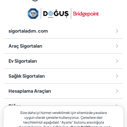
sigortaladım.com
Araç Sigortaları
Ev Sigortaları
Sağlık Sigortaları
Hesaplama Araçları
Diğer
Size daha iyi hizmet verebilmek için sitemizde yasalara
uygun olarak çerezler kullanıyoruz. Çerezlere dair
sigortaladım.com
, SİGORTALADIM SİGORTA VE REASÜRANS
tercihlerinizi aşağıdaki “Ayarla” butonu aracılığıyla
BROKERLİĞİ A.Ş. markasıdır.