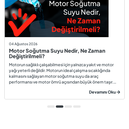
04 Ağustos 2026
Motor Soğutma Suyu Nedir, Ne Zaman
Değiştirilmeli?
Motorun sağlıklı çalışabilmesi için yalnızca yakıt ve motor
yağı yeterli değildir. Motorun ideal çalışma sıcaklığında
kalmasını sağlayan motor soğutma suyu da araç
performansı ve motor ömrü açısından büyük önem taşır.
Düzenli olarak kontrol edilmeyen veya zamanında
Devamını Oku
değiştirilmeyen soğutma suyu; hararet, korozyon, motor
arızaları ve yüksek onarım ma...