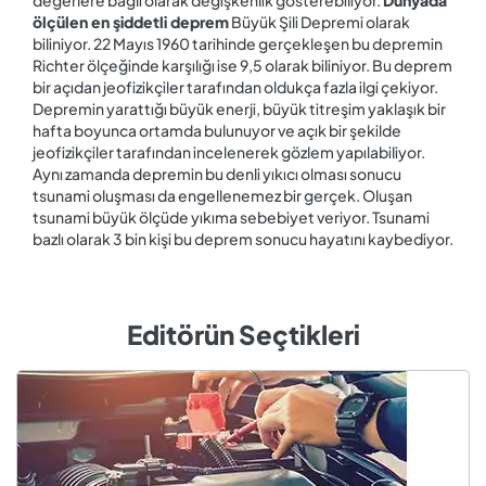
değerlere bağlı olarak değişkenlik gösterebiliyor.
Dünyada
ölçülen en şiddetli deprem
Büyük Şili Depremi olarak
biliniyor. 22 Mayıs 1960 tarihinde gerçekleşen bu depremin
Richter ölçeğinde karşılığı ise 9,5 olarak biliniyor. Bu deprem
bir açıdan jeofizikçiler tarafından oldukça fazla ilgi çekiyor.
Depremin yarattığı büyük enerji, büyük titreşim yaklaşık bir
hafta boyunca ortamda bulunuyor ve açık bir şekilde
jeofizikçiler tarafından incelenerek gözlem yapılabiliyor.
Aynı zamanda depremin bu denli yıkıcı olması sonucu
tsunami oluşması da engellenemez bir gerçek. Oluşan
tsunami büyük ölçüde yıkıma sebebiyet veriyor. Tsunami
bazlı olarak 3 bin kişi bu deprem sonucu hayatını kaybediyor.
Editörün Seçtikleri