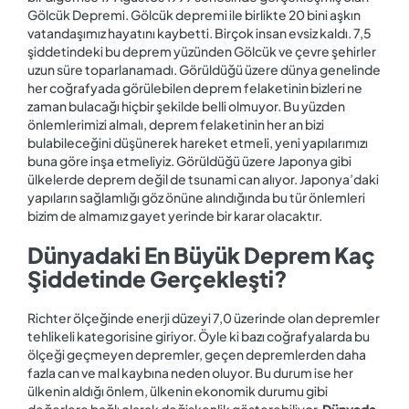
Gölcük Depremi. Gölcük depremi ile birlikte 20 bini aşkın
vatandaşımız hayatını kaybetti. Birçok insan evsiz kaldı. 7,5
şiddetindeki bu deprem yüzünden Gölcük ve çevre şehirler
uzun süre toparlanamadı. Görüldüğü üzere dünya genelinde
her coğrafyada görülebilen deprem felaketinin bizleri ne
zaman bulacağı hiçbir şekilde belli olmuyor. Bu yüzden
önlemlerimizi almalı, deprem felaketinin her an bizi
bulabileceğini düşünerek hareket etmeli, yeni yapılarımızı
buna göre inşa etmeliyiz. Görüldüğü üzere Japonya gibi
ülkelerde deprem değil de tsunami can alıyor. Japonya’daki
yapıların sağlamlığı göz önüne alındığında bu tür önlemleri
bizim de almamız gayet yerinde bir karar olacaktır.
Dünyadaki En Büyük Deprem Kaç
Şiddetinde Gerçekleşti?
Richter ölçeğinde enerji düzeyi 7,0 üzerinde olan depremler
tehlikeli kategorisine giriyor. Öyle ki bazı coğrafyalarda bu
ölçeği geçmeyen depremler, geçen depremlerden daha
fazla can ve mal kaybına neden oluyor. Bu durum ise her
ülkenin aldığı önlem, ülkenin ekonomik durumu gibi