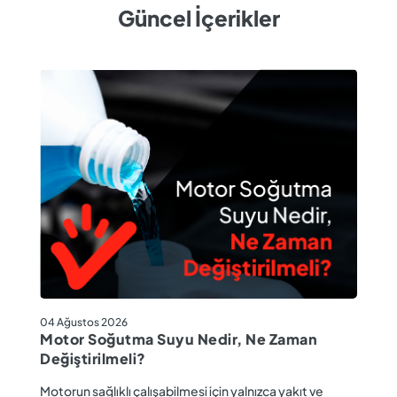
Güncel İçerikler
04
04 Ağustos 2026
M
Motor Soğutma Suyu Nedir, Ne Zaman
Ta
Değiştirilmeli?
r
Ev
Motorun sağlıklı çalışabilmesi için yalnızca yakıt ve