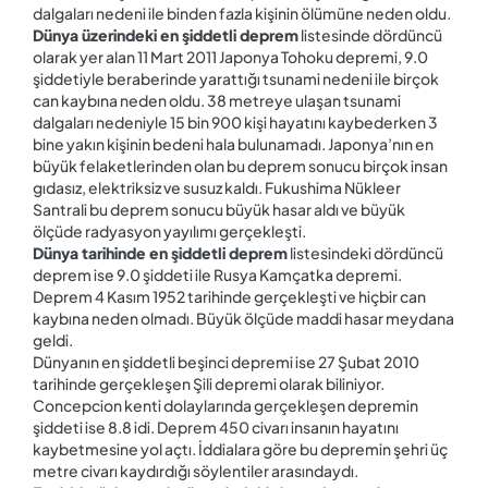
dalgaları nedeni ile binden fazla kişinin ölümüne neden oldu.
Dünya üzerindeki en şiddetli deprem
listesinde dördüncü
olarak yer alan 11 Mart 2011 Japonya Tohoku depremi, 9.0
şiddetiyle beraberinde yarattığı tsunami nedeni ile birçok
can kaybına neden oldu. 38 metreye ulaşan tsunami
dalgaları nedeniyle 15 bin 900 kişi hayatını kaybederken 3
bine yakın kişinin bedeni hala bulunamadı. Japonya’nın en
büyük felaketlerinden olan bu deprem sonucu birçok insan
gıdasız, elektriksiz ve susuz kaldı. Fukushima Nükleer
Santrali bu deprem sonucu büyük hasar aldı ve büyük
ölçüde radyasyon yayılımı gerçekleşti.
Dünya tarihinde en şiddetli deprem
listesindeki dördüncü
deprem ise 9.0 şiddeti ile Rusya Kamçatka depremi.
Deprem 4 Kasım 1952 tarihinde gerçekleşti ve hiçbir can
kaybına neden olmadı. Büyük ölçüde maddi hasar meydana
geldi.
Dünyanın en şiddetli beşinci depremi ise 27 Şubat 2010
tarihinde gerçekleşen Şili depremi olarak biliniyor.
Concepcion kenti dolaylarında gerçekleşen depremin
şiddeti ise 8.8 idi. Deprem 450 civarı insanın hayatını
kaybetmesine yol açtı. İddialara göre bu depremin şehri üç
metre civarı kaydırdığı söylentiler arasındaydı.