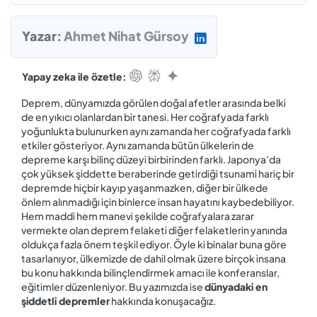
Yazar:
Ahmet Nihat Gürsoy
Yapay zeka ile özetle:
Deprem, dünyamızda görülen doğal afetler arasında belki
de en yıkıcı olanlardan bir tanesi. Her coğrafyada farklı
yoğunlukta bulunurken aynı zamanda her coğrafyada farklı
etkiler gösteriyor. Aynı zamanda bütün ülkelerin de
depreme karşı bilinç düzeyi birbirinden farklı. Japonya’da
çok yüksek şiddette beraberinde getirdiği tsunami hariç bir
depremde hiçbir kayıp yaşanmazken, diğer bir ülkede
önlem alınmadığı için binlerce insan hayatını kaybedebiliyor.
Hem maddi hem manevi şekilde coğrafyalara zarar
vermekte olan deprem felaketi diğer felaketlerin yanında
oldukça fazla önem teşkil ediyor. Öyle ki binalar buna göre
tasarlanıyor, ülkemizde de dahil olmak üzere birçok insana
bu konu hakkında bilinçlendirmek amacı ile konferanslar,
eğitimler düzenleniyor. Bu yazımızda ise
dünyadaki en
şiddetli depremler
hakkında konuşacağız.