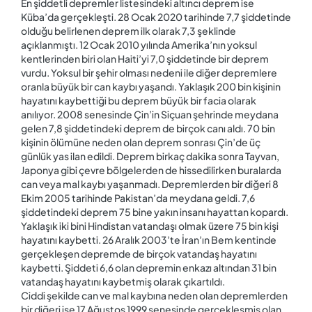
En şiddetli depremler listesindeki altıncı deprem ise
Küba’da gerçekleşti. 28 Ocak 2020 tarihinde 7,7 şiddetinde
olduğu belirlenen deprem ilk olarak 7,3 şeklinde
açıklanmıştı. 12 Ocak 2010 yılında Amerika’nın yoksul
kentlerinden biri olan Haiti’yi 7,0 şiddetinde bir deprem
vurdu. Yoksul bir şehir olması nedeni ile diğer depremlere
oranla büyük bir can kaybı yaşandı. Yaklaşık 200 bin kişinin
hayatını kaybettiği bu deprem büyük bir facia olarak
anılıyor. 2008 senesinde Çin’in Siçuan şehrinde meydana
gelen 7,8 şiddetindeki deprem de birçok canı aldı. 70 bin
kişinin ölümüne neden olan deprem sonrası Çin’de üç
günlük yas ilan edildi. Deprem birkaç dakika sonra Tayvan,
Japonya gibi çevre bölgelerden de hissedilirken buralarda
can veya mal kaybı yaşanmadı. Depremlerden bir diğeri 8
Ekim 2005 tarihinde Pakistan’da meydana geldi. 7,6
şiddetindeki deprem 75 bine yakın insanı hayattan kopardı.
Yaklaşık iki bini Hindistan vatandaşı olmak üzere 75 bin kişi
hayatını kaybetti. 26 Aralık 2003’te İran’ın Bem kentinde
gerçekleşen depremde de birçok vatandaş hayatını
kaybetti. Şiddeti 6,6 olan depremin enkazı altından 31 bin
vatandaş hayatını kaybetmiş olarak çıkartıldı.
Ciddi şekilde can ve mal kaybına neden olan depremlerden
bir diğeri ise 17 Ağustos 1999 senesinde gerçekleşmiş olan