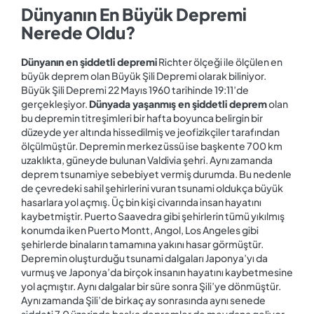
Dünyanın En Büyük Depremi
Nerede Oldu?
Dünyanın en şiddetli depremi
Richter ölçeği ile ölçülen en
büyük deprem olan Büyük Şili Depremi olarak biliniyor.
Büyük Şili Depremi 22 Mayıs 1960 tarihinde 19:11’de
gerçekleşiyor.
Dünyada yaşanmış en şiddetli deprem
olan
bu depremin titreşimleri bir hafta boyunca belirgin bir
düzeyde yer altında hissedilmiş ve jeofizikçiler tarafından
ölçülmüştür. Depremin merkez üssü ise başkente 700 km
uzaklıkta, güneyde bulunan Valdivia şehri. Aynı zamanda
deprem tsunamiye sebebiyet vermiş durumda. Bu nedenle
de çevredeki sahil şehirlerini vuran tsunami oldukça büyük
hasarlara yol açmış. Üç bin kişi civarında insan hayatını
kaybetmiştir. Puerto Saavedra gibi şehirlerin tümü yıkılmış
konumda iken Puerto Montt, Angol, Los Angeles gibi
şehirlerde binaların tamamına yakını hasar görmüştür.
Depremin oluşturduğu tsunami dalgaları Japonya’yı da
vurmuş ve Japonya’da birçok insanın hayatını kaybetmesine
yol açmıştır. Aynı dalgalar bir süre sonra Şili’ye dönmüştür.
Aynı zamanda Şili’de birkaç ay sonrasında aynı senede