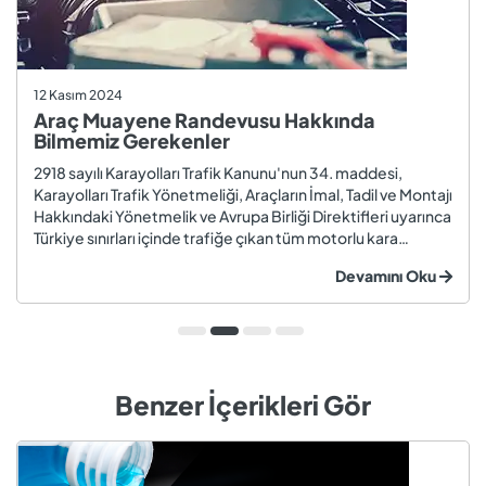
12 Kasım 2024
Araç Muayene Randevusu Hakkında
Bilmemiz Gerekenler
2918 sayılı Karayolları Trafik Kanunu'nun 34. maddesi,
Karayolları Trafik Yönetmeliği, Araçların İmal, Tadil ve Montajı
Hakkındaki Yönetmelik ve Avrupa Birliği Direktifleri uyarınca
Türkiye sınırları içinde trafiğe çıkan tüm motorlu kara
taşıtları ve römorklar, araç muayenesi yaptırmak
Devamını Oku
zorundadır. Araç muayenesi; otomobil, motosiklet,
kamyon, kamyo...
Benzer İçerikleri Gör