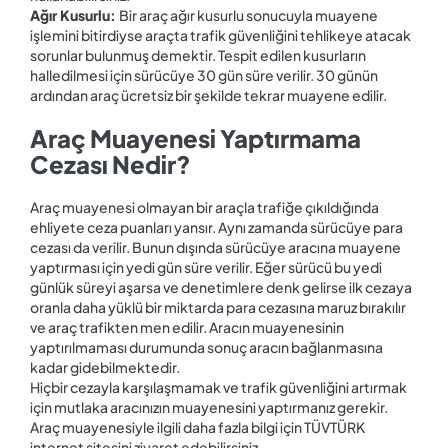
Ağır Kusurlu:
Bir araç ağır kusurlu sonucuyla muayene
işlemini bitirdiyse araçta trafik güvenliğini tehlikeye atacak
sorunlar bulunmuş demektir. Tespit edilen kusurların
halledilmesi için sürücüye 30 gün süre verilir. 30 günün
ardından araç ücretsiz bir şekilde tekrar muayene edilir.
Araç Muayenesi Yaptırmama
Cezası Nedir?
Araç muayenesi olmayan bir araçla trafiğe çıkıldığında
ehliyete ceza puanları yansır. Aynı zamanda sürücüye para
cezası da verilir. Bunun dışında sürücüye aracına muayene
yaptırması için yedi gün süre verilir. Eğer sürücü bu yedi
günlük süreyi aşarsa ve denetimlere denk gelirse ilk cezaya
oranla daha yüklü bir miktarda para cezasına maruz bırakılır
ve araç trafikten men edilir. Aracın muayenesinin
yaptırılmaması durumunda sonuç aracın bağlanmasına
kadar gidebilmektedir.
Hiçbir cezayla karşılaşmamak ve trafik güvenliğini artırmak
için mutlaka aracınızın muayenesini yaptırmanız gerekir.
Araç muayenesiyle ilgili daha fazla bilgi için TÜVTÜRK
internet sitesini ziyaret edebilirsiniz.