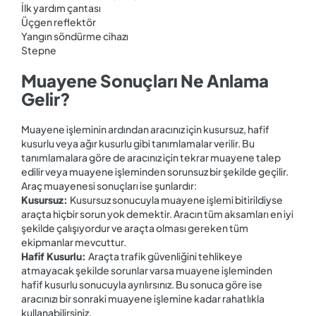
İlk yardım çantası
Üçgen reflektör
Yangın söndürme cihazı
Stepne
Muayene Sonuçları Ne Anlama
Gelir?
Muayene işleminin ardından aracınız için kusursuz, hafif
kusurlu veya ağır kusurlu gibi tanımlamalar verilir. Bu
tanımlamalara göre de aracınız için tekrar muayene talep
edilir veya muayene işleminden sorunsuz bir şekilde geçilir.
Araç muayenesi sonuçları ise şunlardır:
Kusursuz:
Kusursuz sonucuyla muayene işlemi bitirildiyse
araçta hiçbir sorun yok demektir. Aracın tüm aksamları en iyi
şekilde çalışıyordur ve araçta olması gereken tüm
ekipmanlar mevcuttur.
Hafif Kusurlu:
Araçta trafik güvenliğini tehlikeye
atmayacak şekilde sorunlar varsa muayene işleminden
hafif kusurlu sonucuyla ayrılırsınız. Bu sonuca göre ise
aracınızı bir sonraki muayene işlemine kadar rahatlıkla
kullanabilirsiniz.