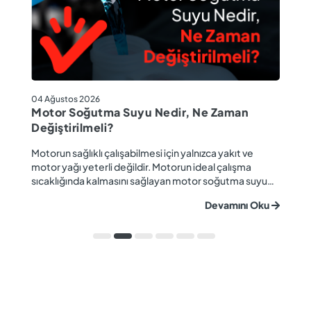
04
04 Ağustos 2026
M
Motor Soğutma Suyu Nedir, Ne Zaman
Ta
Değiştirilmeli?
r
Ev
Motorun sağlıklı çalışabilmesi için yalnızca yakıt ve
ba
motor yağı yeterli değildir. Motorun ideal çalışma
gü
sıcaklığında kalmasını sağlayan motor soğutma suyu
u
ya
da araç performansı ve motor ömrü açısından büyük
Devamını Oku
ki
önem taşır. Düzenli olarak kontrol edilmeyen veya
ön
zamanında değiştirilmeyen soğutma suyu; hararet,
ka
korozyon, motor arızaları ve yüksek onarım ma...