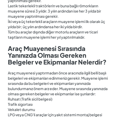
yaptırılması gerekir.
Lastik tekerlekli traktörlerin ve buna bağlı römorkların
muayene süresi 3 yıldır. 3 yılın ardından ise her 3 yılda bir
muayene yaptırılması gerekir.
İki veya üç tekerlekli araçların muayene işlemi ilk olarak üç
yılda bir; üç yılın ardındansa her iki yılda birdir.
Tüm bu araçlar dışında diğer motorlu araçların ve ticari
taşıtların muayene işlemi her yıl yaptırılmalıdır.
Araç Muayenesi Sırasında
Yanınızda Olması Gereken
Belgeler ve Ekipmanlar Nelerdir?
Araç muayenesi yaptırmadan önce aracınızla ilgili belli başlı
belgeleri ve ekipmanları edinmeniz gerekir. Muayene işlemi
sırasında da bu belgeleri ve ekipmanları yanınızda
bulundurmanız önem arz eder. Muayene sırasında yanınızda
olması gereken belgeler ve ekipmanlar ise şunlardır:
Ruhsat (Trafik sicil belgesi)
Trafik sigortası
Vekalet durumu
LPG veya CNG'li araçlar için yakıt sistemi montaj belgesi