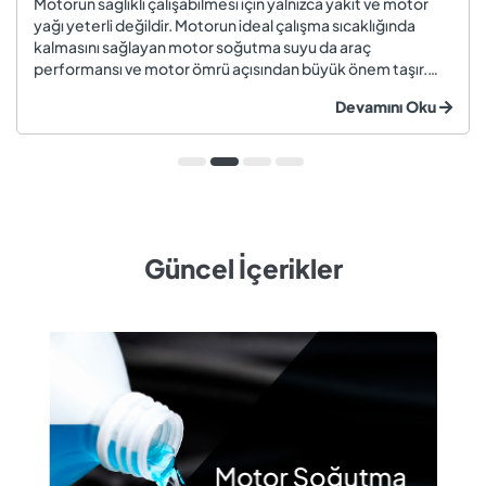
Motorun sağlıklı çalışabilmesi için yalnızca yakıt ve motor
yağı yeterli değildir. Motorun ideal çalışma sıcaklığında
kalmasını sağlayan motor soğutma suyu da araç
performansı ve motor ömrü açısından büyük önem taşır.
Düzenli olarak kontrol edilmeyen veya zamanında
Devamını Oku
değiştirilmeyen soğutma suyu; hararet, korozyon, motor
arızaları ve yüksek onarım ma...
Güncel İçerikler