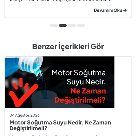
taşıtları ve römorklar, araç muayenesi yaptırmak
Devamını Oku
zorundadır. Araç muayenesi; otomobil, motosiklet,
kamyon, kamyo...
Benzer İçerikleri Gör
04 Ağustos 2026
Motor Soğutma Suyu Nedir, Ne Zaman
Değiştirilmeli?