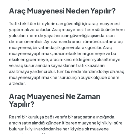
Araç Muayenesi Neden Yapılır?
Trafikteki tüm bireylerin can güvenliği için araç muayenesi
yaptırmak zorunludur. Araç muayenesi, hem sürücünün hem
yolcuların hem de yayaların can güvenliği açısından son
derece önemlidir. Aynı zamanda aracın ömrünü uzatan araç
muayenesi, bir vatandaşlık görevi olarak görülür. Araç
muayenesi yaptırmak, aracın eksiklerini görmeye ve bu
eksikleri gidermeye, aracın ikinci el değerini yükseltmeye
ve araç kusurlarından kaynaklanan trafik kazalarını
azaltmaya yardımcı olur. Tüm bu nedenlerden dolayı da araç
muayenesi yaptırmak her sürücü için büyük ölçüde önem
arz eder.
Araç Muayenesi Ne Zaman
Yapılır?
Resmi bir kuruluşa bağlı ve sıfır bir araç satın alındığında,
aracın satın alındığı günden itibaren muayene için iki yıl süre
bulunur. İki yılın ardından ise her iki yılda bir muayene