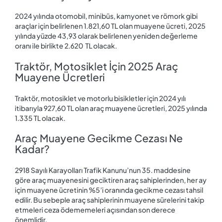
2024 yılında otomobil, minibüs, kamyonet ve römork gibi
araçlar için belirlenen 1.821,60 TL olan muayene ücreti, 2025
yılında yüzde 43,93 olarak belirlenen yeniden değerleme
oranı ile birlikte 2.620 TL olacak.
Traktör, Motosiklet İçin 2025 Araç
Muayene Ücretleri
Traktör, motosiklet ve motorlu bisikletler için 2024 yılı
itibarıyla 927,60 TL olan araç muayene ücretleri, 2025 yılında
1.335 TL olacak.
Araç Muayene Gecikme Cezası Ne
Kadar?
2918 Sayılı Karayolları Trafik Kanunu’nun 35. maddesine
göre araç muayenesini geciktiren araç sahiplerinden, her ay
için muayene ücretinin %5’i oranında gecikme cezası tahsil
edilir. Bu sebeple araç sahiplerinin muayene sürelerini takip
etmeleri ceza ödememeleri açısından son derece
önemlidir.