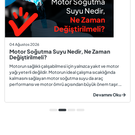
04 Ağustos 2026
Motor Soğutma Suyu Nedir, Ne Zaman
Değiştirilmeli?
Motorun sağlıklı çalışabilmesi için yalnızca yakıt ve motor
yağı yeterli değildir. Motorun ideal çalışma sıcaklığında
kalmasını sağlayan motor soğutma suyu da araç
performansı ve motor ömrü açısından büyük önem taşır.
Düzenli olarak kontrol edilmeyen veya zamanında
Devamını Oku
değiştirilmeyen soğutma suyu; hararet, korozyon, motor
arızaları ve yüksek onarım ma...