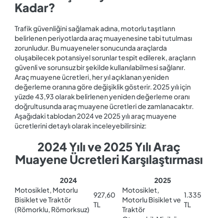
Kadar?
Trafik güvenliğini sağlamak adına, motorlu taşıtların
belirlenen periyotlarda araç muayenesine tabi tutulması
zorunludur. Bu muayeneler sonucunda araçlarda
oluşabilecek potansiyel sorunlar tespit edilerek, araçların
güvenli ve sorunsuz bir şekilde kullanılabilmesi sağlanır.
Araç muayene ücretleri, her yıl açıklanan yeniden
değerleme oranına göre değişiklik gösterir. 2025 yılı için
yüzde 43,93 olarak belirlenen yeniden değerleme oranı
doğrultusunda araç muayene ücretleri de zamlanacaktır.
Aşağıdaki tablodan 2024 ve 2025 yılı araç muayene
ücretlerini detaylı olarak inceleyebilirsiniz:
2024 Yılı ve 2025 Yılı Araç
Muayene Ücretleri Karşılaştırması
2024
2025
Motosiklet, Motorlu
Motosiklet,
927,60
1.335
Bisiklet ve Traktör
Motorlu Bisiklet ve
TL
TL
(Römorklu, Römorksuz)
Traktör