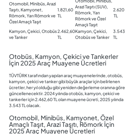
Otomobil, Minibüs,
Otomobil, Minibüs, Arazi
Arazi Taşıtı (SUV),
Taşıtı, Kamyonet,
1.821,60
2.620
Römork, Yarı
Römork, Yarı Römork ve
TL
TL
Römork ve Özel
Özel Amaçlı Taşıt
Amaçlı Taşıt
Kamyon, Çekici, Otobüs
2.462,60
Kamyon, Çekici,
3.543
ve Tanker
TL
Otobüs ve Tanker
TL
Otobüs, Kamyon, Çekici ve Tankerler
İçin 2025 Araç Muayene Ücretleri
TÜVTÜRK tarafından yapılan araç muayenelerinde, otobüs,
kamyon, çekici ve tanker gibi büyük araçlar için belirlenen
ücretler, her yıl olduğu gibi yeniden değerleme oranına göre
güncellenecektir. 2024 yılında otobüs, kamyon, çekici ve
tankerler için 2.462,60 TL olan muayene ücreti, 2025 yılında
3.543 TL olacak.
Otomobil, Minibüs, Kamyonet, Özel
Amaçlı Taşıt, Arazi Taşıtı, Römork İçin
2025 Araç Muayene Ücretleri