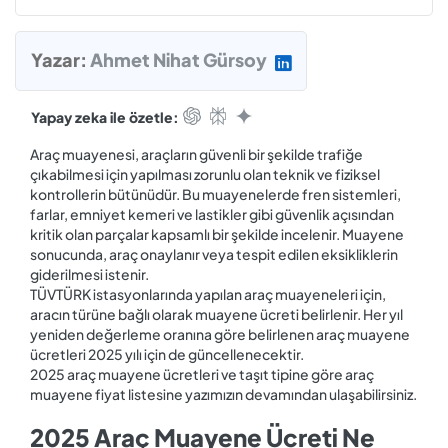
Yazar:
Ahmet Nihat Gürsoy
Yapay zeka ile özetle:
Araç muayenesi, araçların güvenli bir şekilde trafiğe
çıkabilmesi için yapılması zorunlu olan teknik ve fiziksel
kontrollerin bütünüdür. Bu muayenelerde fren sistemleri,
farlar, emniyet kemeri ve lastikler gibi güvenlik açısından
kritik olan parçalar kapsamlı bir şekilde incelenir. Muayene
sonucunda, araç onaylanır veya tespit edilen eksikliklerin
giderilmesi istenir.
TÜVTÜRK istasyonlarında yapılan araç muayeneleri için,
aracın türüne bağlı olarak muayene ücreti belirlenir. Her yıl
yeniden değerleme oranına göre belirlenen araç muayene
ücretleri 2025 yılı için de güncellenecektir.
2025 araç muayene ücretleri ve taşıt tipine göre araç
muayene fiyat listesine yazımızın devamından ulaşabilirsiniz.
2025 Araç Muayene Ücreti Ne