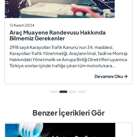
12 Kasım 2024
Araç Muayene Randevusu Hakkında
Bilmemiz Gerekenler
2918 sayılı Karayolları Trafik Kanunu'nun 34. maddesi,
Karayolları Trafik Yönetmeliği, Araçların İmal, Tadil ve Montajı
Hakkındaki Yönetmelik ve Avrupa Birliği Direktifleri uyarınca
Türkiye sınırları içinde trafiğe çıkan tüm motorlu kara
taşıtları ve römorklar, araç muayenesi yaptırmak
Devamını Oku
zorundadır. Araç muayenesi; otomobil, motosiklet,
kamyon, kamyo...
Benzer İçerikleri Gör