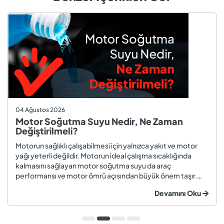
04 Ağustos 2026
Motor Soğutma Suyu Nedir, Ne Zaman
Değiştirilmeli?
Motorun sağlıklı çalışabilmesi için yalnızca yakıt ve motor
yağı yeterli değildir. Motorun ideal çalışma sıcaklığında
kalmasını sağlayan motor soğutma suyu da araç
performansı ve motor ömrü açısından büyük önem taşır.
Düzenli olarak kontrol edilmeyen veya zamanında
Devamını Oku
değiştirilmeyen soğutma suyu; hararet, korozyon, motor
arızaları ve yüksek onarım ma...