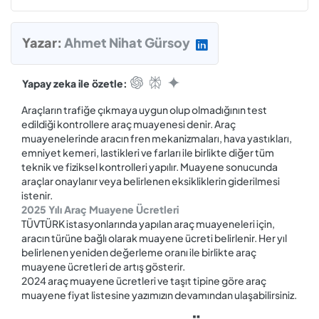
Yazar:
Ahmet Nihat Gürsoy
Yapay zeka ile özetle:
Araçların trafiğe çıkmaya uygun olup olmadığının test
edildiği kontrollere araç muayenesi denir. Araç
muayenelerinde aracın fren mekanizmaları, hava yastıkları,
emniyet kemeri, lastikleri ve farları ile birlikte diğer tüm
teknik ve fiziksel kontrolleri yapılır. Muayene sonucunda
araçlar onaylanır veya belirlenen eksikliklerin giderilmesi
istenir.
2025 Yılı Araç Muayene Ücretleri
TÜVTÜRK istasyonlarında yapılan araç muayeneleri için,
aracın türüne bağlı olarak muayene ücreti belirlenir. Her yıl
belirlenen yeniden değerleme oranı ile birlikte araç
muayene ücretleri de artış gösterir.
2024 araç muayene ücretleri ve taşıt tipine göre araç
muayene fiyat listesine yazımızın devamından ulaşabilirsiniz.