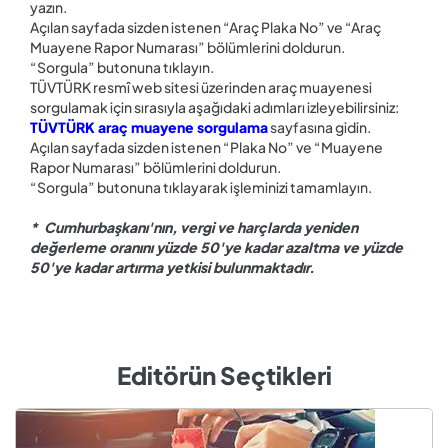
yazın.
Açılan sayfada sizden istenen “Araç Plaka No” ve “Araç
Muayene Rapor Numarası” bölümlerini doldurun.
“Sorgula” butonuna tıklayın.
TÜVTÜRK resmî web sitesi üzerinden araç muayenesi
sorgulamak için sırasıyla aşağıdaki adımları izleyebilirsiniz:
TÜVTÜRK araç muayene sorgulama
sayfasına gidin.
Açılan sayfada sizden istenen “Plaka No” ve “Muayene
Rapor Numarası” bölümlerini doldurun.
“Sorgula” butonuna tıklayarak işleminizi tamamlayın.
* Cumhurbaşkanı'nın, vergi ve harçlarda yeniden
değerleme oranını yüzde 50'ye kadar azaltma ve yüzde
50'ye kadar artırma yetkisi bulunmaktadır.
Editörün Seçtikleri