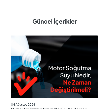
Güncel İçerikler
04
04 Ağustos 2026