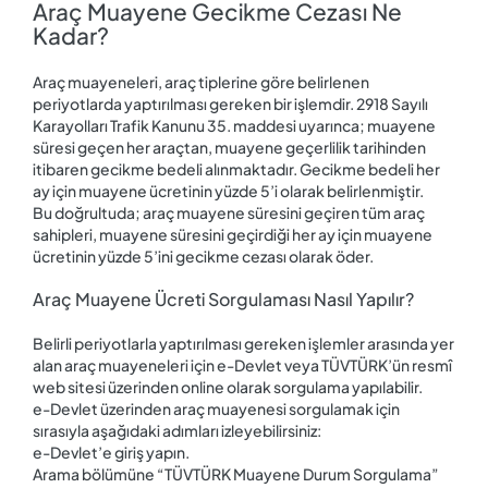
Araç Muayene Gecikme Cezası Ne
Kadar?
Araç muayeneleri, araç tiplerine göre belirlenen
periyotlarda yaptırılması gereken bir işlemdir. 2918 Sayılı
Karayolları Trafik Kanunu 35. maddesi uyarınca; muayene
süresi geçen her araçtan, muayene geçerlilik tarihinden
itibaren gecikme bedeli alınmaktadır. Gecikme bedeli her
ay için muayene ücretinin yüzde 5’i olarak belirlenmiştir.
Bu doğrultuda; araç muayene süresini geçiren tüm araç
sahipleri, muayene süresini geçirdiği her ay için muayene
ücretinin yüzde 5’ini gecikme cezası olarak öder.
Araç Muayene Ücreti Sorgulaması Nasıl Yapılır?
Belirli periyotlarla yaptırılması gereken işlemler arasında yer
alan araç muayeneleri için e-Devlet veya TÜVTÜRK’ün resmî
web sitesi üzerinden online olarak sorgulama yapılabilir.
e-Devlet üzerinden araç muayenesi sorgulamak için
sırasıyla aşağıdaki adımları izleyebilirsiniz:
e-Devlet’e giriş yapın.
Arama bölümüne “TÜVTÜRK Muayene Durum Sorgulama”