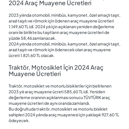
2024 Araç Muayene Ücretleri
2023 yılında otomobil, minibüs, kamyonet, özel amaçlı taşıt,
arazi taşıtı ve römork için ödenen araç muayene ücretleri
1.149,60 TL idi. 2024 yılı için açıklanan yeniden değerleme
oranı ile birlikte bu taşıtların araç muayene ücretleri de
yüzde 58,46 zamlanacak.
2024 yılında otomobil, minibüs, kamyonet, özel amaçlı taşıt,
arazi taşıtı ve römork için ödenecek olan araç muayene
ücreti 1.821,60 TL olacak.
Traktör, Motosiklet İçin 2024 Araç
Muayene Ücretleri
Traktör, motosiklet ve motorlu bisikletler için belirlenen
2023 yılı araç muayene ücreti 585,60 TL idi. Yeniden
değerleme oranının açıklanması sonucu TÜVTÜRK araç
muayene ücretleri de aynı oranda zamlandı.
Bu doğrultuda traktör, motosiklet ve motorlu bisiklet
sahipleri 2024 yılında araç muayenesi için yaklaşık 927,60 TL
ödeyecek.