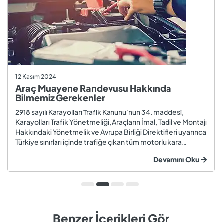
12 Kasım 2024
Araç Muayene Randevusu Hakkında
Bilmemiz Gerekenler
2918 sayılı Karayolları Trafik Kanunu'nun 34. maddesi,
Karayolları Trafik Yönetmeliği, Araçların İmal, Tadil ve Montajı
Hakkındaki Yönetmelik ve Avrupa Birliği Direktifleri uyarınca
Türkiye sınırları içinde trafiğe çıkan tüm motorlu kara
taşıtları ve römorklar, araç muayenesi yaptırmak
Devamını Oku
zorundadır. Araç muayenesi; otomobil, motosiklet,
kamyon, kamyo...
Benzer İçerikleri Gör