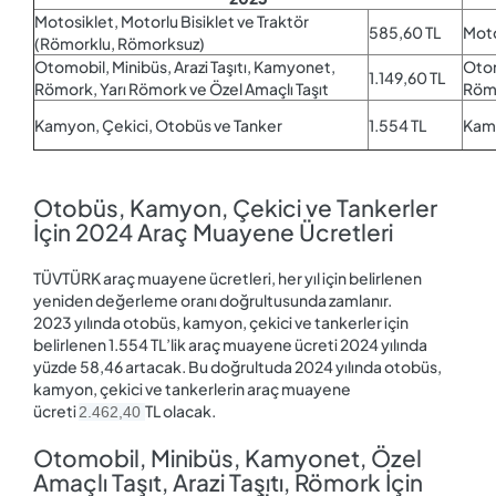
Motosiklet, Motorlu Bisiklet ve Traktör
585,60 TL
Moto
(Römorklu, Römorksuz)
Otomobil, Minibüs, Arazi Taşıtı, Kamyonet,
Otom
1.149,60 TL
Römork, Yarı Römork ve Özel Amaçlı Taşıt
Römo
Kamyon, Çekici, Otobüs ve Tanker
1.554 TL
Kamy
Otobüs, Kamyon, Çekici ve Tankerler
İçin 2024 Araç Muayene Ücretleri
TÜVTÜRK araç muayene ücretleri, her yıl için belirlenen
yeniden değerleme oranı doğrultusunda zamlanır.
2023 yılında otobüs, kamyon, çekici ve tankerler için
belirlenen 1.554 TL’lik araç muayene ücreti 2024 yılında
yüzde 58,46 artacak. Bu doğrultuda 2024 yılında otobüs,
kamyon, çekici ve tankerlerin araç muayene
ücreti
TL olacak.
2.462,40
Otomobil, Minibüs, Kamyonet, Özel
Amaçlı Taşıt, Arazi Taşıtı, Römork İçin