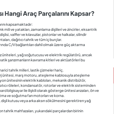
ası Hangi Araç Parçalarını Kapsar?
larını kapsamaktadır:
 mili ve yatakları, zamanlama dişlileri ve zincirler, eksantrik
dişlisi, valfler ve kılavuzlar, pistonlar ve halkalar, silindir
contaları, dağıtıcı tahrik ve tüm iç burçlar.
larında C/V bağlantıları dahil olmak üzere güç aktarma
z üniteleri, yağ soğutucusu ve elektrik regülatörü, ancak
tomatik şanzımanların kavrama kitleri ve aktüatörleri bu
harici tahrik milleri, lastik çizmeler hariç.
 şarj ünitesi, marş motoru, ateşleme kablosuyla ateşleme
yon ünitesinin elektrik kabloları, mekanik distribütör,
ıtıcı röleleri, kondansatör, rotorlar ve elektrik sisteminden
 bilgisayar ile ilişkili olarak gösterge ünitesi arızaları, ön ve
sıtma ve soğutma fan motorları ve korna.
işli kutusu veya arka aksın sökülmesini gerektiren yağ
n tahrik mahfazaları, yukarıdaki parçalardan birinin