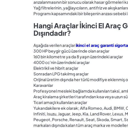
arızalanmasının bir sonucu olarak hasar görmeleri 
Yağ filtrelerinin, yağlayıcıların, antifriz ve akışkan
Programı kapsamındaki bir bileşenin arızası sebebi i
Hangi Araçlar İkinci El Araç 
Dışındadır?
Aşağıda verilen araçlar
ikinci el araç garanti sigorta
300 HP beygir gücü üzerinde olan araçlar
160 bin kilometre ya da 8 yaşın üzerindeki araçlar
4000 cc’nin üzerindeki araçlar
Elektrikli ve hibrit araçlar
Sonradan LPG takılmış araçlar
Orijinal üretim dışında her türlü modifiye eklenmiş o
Karavanlar
Profesyonel mesleki bağlamda kullanılan taksi, ambula
Araç kiralama şirketleri tarafından kısa veya uzun sür
Ticari amaçlı kullanılan araçlar
Yukarıdakilere ek olarak; Alfa Romeo, Audi, BMW, C
Infiniti, Isuzu, Jaguar, Jeep, Kia, Land Rover, Lexus
Peugeot, Porsche, Renault, Seat, Skoda, Smart, S
markaları dışında kalan tüm araç marka ve modelleri 