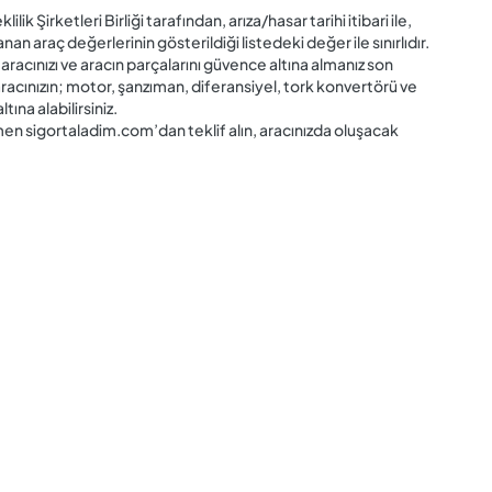
k Şirketleri Birliği tarafından, arıza/hasar tarihi itibari ile,
nan araç değerlerinin gösterildiği listedeki değer ile sınırlıdır.
aracınızı ve aracın parçalarını güvence altına almanız son
 aracınızın; motor, şanzıman, diferansiyel, tork konvertörü ve
ına alabilirsiniz.
n sigortaladim.com’dan teklif alın, aracınızda oluşacak