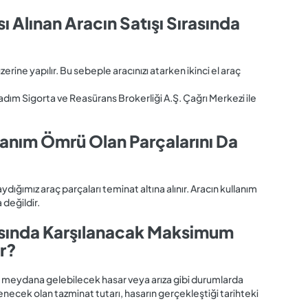
sı Alınan Aracın Satışı Sırasında
üzerine yapılır. Bu sebeple aracınızı atarken ikinci el araç
aladım Sigorta ve Reasürans Brokerliği A.Ş. Çağrı Merkezi ile
llanım Ömrü Olan Parçalarını Da
saydığımız araç parçaları teminat altına alınır. Aracın kullanım
 değildir.
tasında Karşılanacak Maksimum
ir?
nca meydana gelebilecek hasar veya arıza gibi durumlarda
enecek olan tazminat tutarı, hasarın gerçekleştiği tarihteki