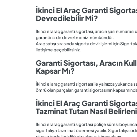
İkinci El Araç Garanti Sigorta
Devredilebilir Mi?
İkinci el araç garanti sigortası, aracın şasi numarası 
garantiniz de devretmeniz mümkündür.
Araç satışı sırasında sigorta devir işlemi için Sigort
iletişime geçebilirsiniz.
Garanti Sigortası, Aracın Ku
Kapsar Mı?
İkinci el araç garanti sigortası ile yalnızca yukarıda 
ömrü olan parçalar, garanti sigortasının kapsamında
İkinci El Araç Garanti Sigor
Tazminat Tutarı Nasıl Belirlen
İkinci el araç garanti sigortası poliçe süresi boyu
sigortalıya tazminat ödemesi yapılır. Sigortalıya öd
piyasa bedelleri dikkate alınarak hesaplanır.