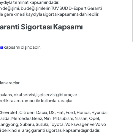
kaydıyla teminat kapsamındadır.
ların değişimi, bu değişimlerin TÜV SÜD D-Expert Garanti
le gerekmesi kaydıyla sigorta kapsamına dahil edilir.
Garanti Sigortası Kapsamı
sı
kapsamı dışındadır.
lan araçlar
ns, okul servisi, işçi servisi gibi araçlar
eli kiralama amacı ile kullanılan araçlar
hevrolet, Citroen, Dacia, DS, Fiat, Ford, Honda, Hyundai,
, Mazda, Mercedes Benz, Mini, Mitsubishi, Nissan, Opel,
sangyong, Subaru, Suzuki, Toyota, Volkswagen ve Volvo
de ikinci el araç garanti sigortası kapsamı dışındadır.