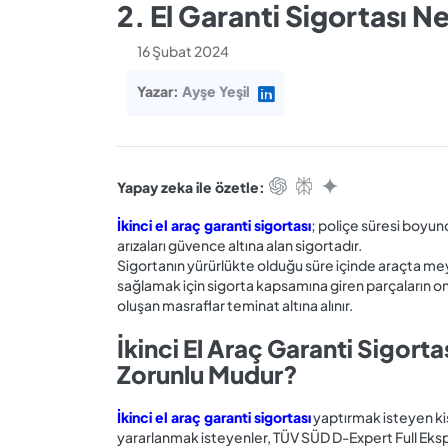
2. El Garanti Sigortası N
16 Şubat 2024
Yazar:
Ayşe Yeşil
Yapay zeka ile özetle:
İkinci el araç garanti sigortası
; poliçe süresi boyu
arızaları güvence altına alan sigortadır.
Sigortanın yürürlükte olduğu süre içinde araçta mey
sağlamak için sigorta kapsamına giren parçaların o
oluşan masraflar teminat altına alınır.
İkinci El Araç Garanti Sigort
Zorunlu Mudur?
İkinci el araç garanti sigortası
yaptırmak isteyen kiş
yararlanmak isteyenler, TÜV SÜD D-Expert Full Eksper