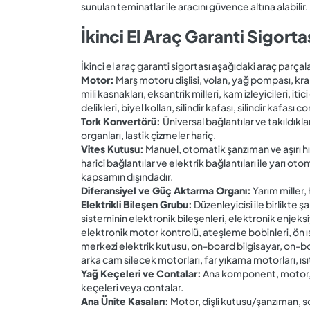
sunulan teminatlar ile aracını güvence altına alabilir.
İkinci El Araç Garanti Sigort
İkinci el araç garanti sigortası aşağıdaki araç parça
Motor:
Marş motoru dişlisi, volan, yağ pompası, krank
mili kasnakları, eksantrik milleri, kam izleyicileri, itici 
delikleri, biyel kolları, silindir kafası, silindir kafası 
Tork Konvertörü:
Üniversal bağlantılar ve takıldık
organları, lastik çizmeler hariç.
Vites Kutusu:
Manuel, otomatik şanzıman ve aşırı hı
harici bağlantılar ve elektrik bağlantıları ile yarı o
kapsamın dışındadır.
Diferansiyel ve Güç Aktarma Organı:
Yarım miller, 
Elektrikli Bileşen Grubu:
Düzenleyicisi ile birlikte
sisteminin elektronik bileşenleri, elektronik enjeksi
elektronik motor kontrolü, ateşleme bobinleri, ön ıs
merkezi elektrik kutusu, on-board bilgisayar, on-board
arka cam silecek motorları, far yıkama motorları, ı
Yağ Keçeleri ve Contalar:
Ana komponent, motor, d
keçeleri veya contalar.
Ana Ünite Kasaları:
Motor, dişli kutusu/şanzıman, so