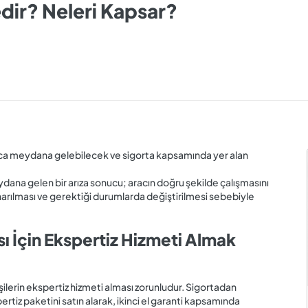
edir? Neleri Kapsar?
nca meydana gelebilecek ve sigorta kapsamında yer alan
dana gelen bir arıza sonucu; aracın doğru şekilde çalışmasını
narılması ve gerektiği durumlarda değiştirilmesi sebebiyle
ası İçin Ekspertiz Hizmeti Almak
ilerin ekspertiz hizmeti alması zorunludur. Sigortadan
tiz paketini satın alarak, ikinci el garanti kapsamında