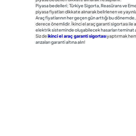
Piyasa bedelleri; Türkiye Sigorta, Reasürans ve Emeklili
piyasa fiyatları dikkate alınarak belirlenen ve yayınla
Araç fiyatlarının her geçen gün arttığı bu dönemde, 
derece önemlidir. İkinci el araç garanti sigortası ile
elektrik sisteminde oluşabilecek hasarları teminat alt
Siz de
ikinci el araç garanti sigortası
yaptırmak heme
arızaları garanti altına alın!