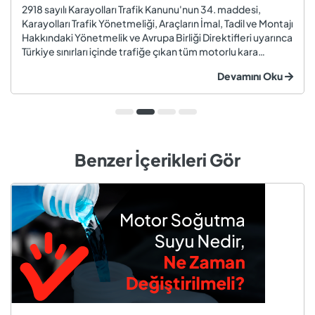
2918 sayılı Karayolları Trafik Kanunu'nun 34. maddesi,
Karayolları Trafik Yönetmeliği, Araçların İmal, Tadil ve Montajı
Hakkındaki Yönetmelik ve Avrupa Birliği Direktifleri uyarınca
Türkiye sınırları içinde trafiğe çıkan tüm motorlu kara
taşıtları ve römorklar, araç muayenesi yaptırmak
Devamını Oku
zorundadır. Araç muayenesi; otomobil, motosiklet,
kamyon, kamyo...
Benzer İçerikleri Gör