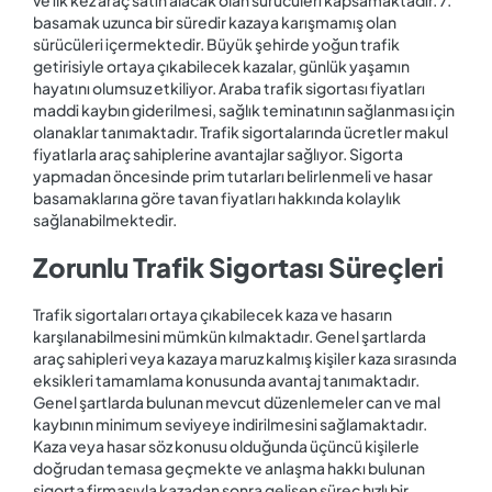
ve ilk kez araç satın alacak olan sürücüleri kapsamaktadır. 7.
basamak uzunca bir süredir kazaya karışmamış olan
sürücüleri içermektedir. Büyük şehirde yoğun trafik
getirisiyle ortaya çıkabilecek kazalar, günlük yaşamın
hayatını olumsuz etkiliyor. Araba trafik sigortası fiyatları
maddi kaybın giderilmesi, sağlık teminatının sağlanması için
olanaklar tanımaktadır. Trafik sigortalarında ücretler makul
fiyatlarla araç sahiplerine avantajlar sağlıyor. Sigorta
yapmadan öncesinde prim tutarları belirlenmeli ve hasar
basamaklarına göre tavan fiyatları hakkında kolaylık
sağlanabilmektedir.
Zorunlu Trafik Sigortası Süreçleri
Trafik sigortaları ortaya çıkabilecek kaza ve hasarın
karşılanabilmesini mümkün kılmaktadır. Genel şartlarda
araç sahipleri veya kazaya maruz kalmış kişiler kaza sırasında
eksikleri tamamlama konusunda avantaj tanımaktadır.
Genel şartlarda bulunan mevcut düzenlemeler can ve mal
kaybının minimum seviyeye indirilmesini sağlamaktadır.
Kaza veya hasar söz konusu olduğunda üçüncü kişilerle
doğrudan temasa geçmekte ve anlaşma hakkı bulunan
sigorta firmasıyla kazadan sonra gelişen süreç hızlı bir