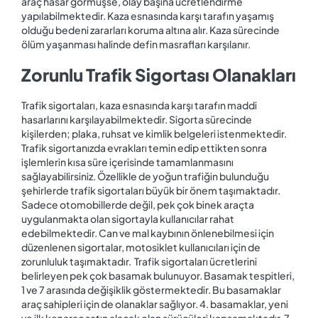
araç hasar görmüşse, olay başına ücretlendirme
yapılabilmektedir. Kaza esnasında karşı tarafın yaşamış
olduğu bedeni zararları koruma altına alır. Kaza sürecinde
ölüm yaşanması halinde defin masrafları karşılanır.
Zorunlu Trafik Sigortası Olanakları
Trafik sigortaları, kaza esnasında karşı tarafın maddi
hasarlarını karşılayabilmektedir. Sigorta sürecinde
kişilerden; plaka, ruhsat ve kimlik belgeleri istenmektedir.
Trafik sigortanızda evrakları temin edip ettikten sonra
işlemlerin kısa süre içerisinde tamamlanmasını
sağlayabilirsiniz. Özellikle de yoğun trafiğin bulunduğu
şehirlerde trafik sigortaları büyük bir önem taşımaktadır.
Sadece otomobillerde değil, pek çok binek araçta
uygulanmakta olan sigortayla kullanıcılar rahat
edebilmektedir. Can ve mal kaybının önlenebilmesi için
düzenlenen sigortalar, motosiklet kullanıcıları için de
zorunluluk taşımaktadır. Trafik sigortaları ücretlerini
belirleyen pek çok basamak bulunuyor. Basamak tespitleri,
1 ve 7 arasında değişiklik göstermektedir. Bu basamaklar
araç sahipleri için de olanaklar sağlıyor. 4. basamaklar, yeni