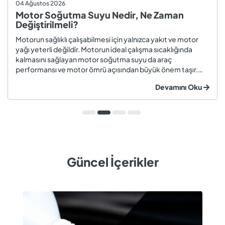
04 Ağustos 2026
Motor Soğutma Suyu Nedir, Ne Zaman
Değiştirilmeli?
Motorun sağlıklı çalışabilmesi için yalnızca yakıt ve motor
yağı yeterli değildir. Motorun ideal çalışma sıcaklığında
kalmasını sağlayan motor soğutma suyu da araç
performansı ve motor ömrü açısından büyük önem taşır.
Düzenli olarak kontrol edilmeyen veya zamanında
Devamını Oku
değiştirilmeyen soğutma suyu; hararet, korozyon, motor
arızaları ve yüksek onarım ma...
Güncel İçerikler