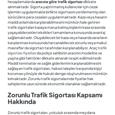
hesaplamalarda
aracına göre trafik sigortası
dikkate
alınmaktadır. Sigorta yaptırmamış kullanıcılar için cezai
işlemler uygulanmakla birlikte sigortasını yenilememiş olan
sürücülere para cezaları uygulanmaktadır. Kaza veya hasarın
maddi anlamda karşılanabilmesini mümkün hale getiren
trafik sigortaları kazaya maruz kalmış kişilerin kaza sırasında
yaşayabilecekleri eksikleri tamamlama konusunda avantaj
sağlamaktadır. Oluşabilecek bir kaza veya hasarda zararların
karşılanması konusunda harcanabilecek zorunlu veya makul
masraflar da sigortacı tarafından karşılanabiliyor. Araç
trafik
sigortası fiyatları
da poliçe sahibinin aracının modeline ve
yaşına gibi faktörler dikkate alınarak tespit edilmektedir.
Maddi teminatlar ve sağlık giderlerinin karşılanabilmesini
sağlayan trafik sigortaları, haksız talepler karşısında kişiyi
koruması yönüyle de hukuki denge oluşturulmasını mümkün
kılmaktadır. Zorunlu trafik sigortalarında fiyatlar hak
sahiplerine uzun sürede ekonomik olanaklar sağlamaktadır.
Zorunlu Trafik Sigortası Kapsamı
Hakkında
Zorunlu trafik sigortaları, yolculuk sırasında meydana