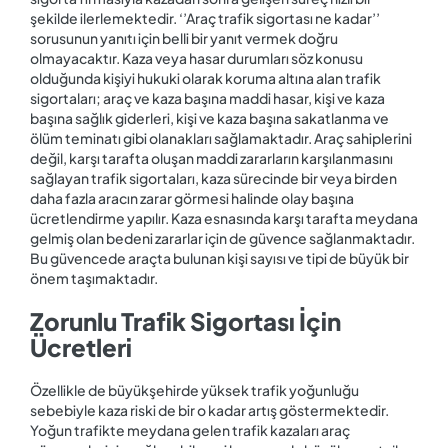
şekilde ilerlemektedir. ‘’Araç trafik sigortası ne kadar’’
sorusunun yanıtı için belli bir yanıt vermek doğru
olmayacaktır. Kaza veya hasar durumları söz konusu
olduğunda kişiyi hukuki olarak koruma altına alan trafik
sigortaları; araç ve kaza başına maddi hasar, kişi ve kaza
başına sağlık giderleri, kişi ve kaza başına sakatlanma ve
ölüm teminatı gibi olanakları sağlamaktadır. Araç sahiplerini
değil, karşı tarafta oluşan maddi zararların karşılanmasını
sağlayan trafik sigortaları, kaza sürecinde bir veya birden
daha fazla aracın zarar görmesi halinde olay başına
ücretlendirme yapılır. Kaza esnasında karşı tarafta meydana
gelmiş olan bedeni zararlar için de güvence sağlanmaktadır.
Bu güvencede araçta bulunan kişi sayısı ve tipi de büyük bir
önem taşımaktadır.
Zorunlu Trafik Sigortası İçin
Ücretleri
Özellikle de büyükşehirde yüksek trafik yoğunluğu
sebebiyle kaza riski de bir o kadar artış göstermektedir.
Yoğun trafikte meydana gelen trafik kazaları araç