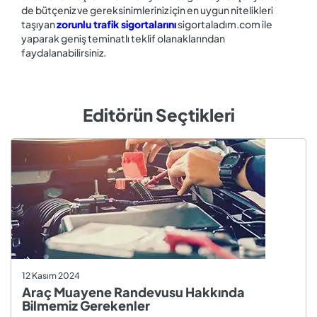
de bütçeniz ve gereksinimleriniz için en uygun nitelikleri
taşıyan
zorunlu trafik sigortalarını
sigortaladım.com ile
yaparak geniş teminatlı teklif olanaklarından
faydalanabilirsiniz.
Editörün Seçtikleri
12 Kasım 2024
Araç Muayene Randevusu Hakkında
Bilmemiz Gerekenler