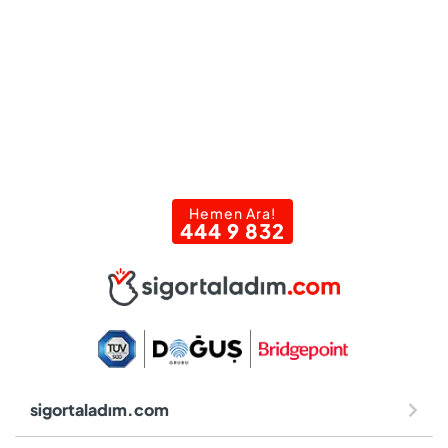
Hemen Ara!
444 9 832
sigortaladım.com