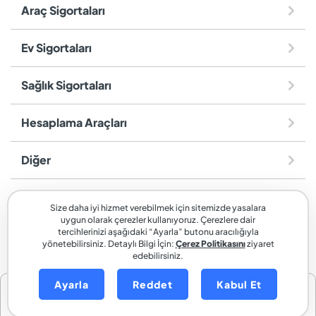
Araç Sigortaları
Ev Sigortaları
Sağlık Sigortaları
Hesaplama Araçları
Diğer
sigortaladım.com
, SİGORTALADIM SİGORTA VE REASÜRANS
Size daha iyi hizmet verebilmek için sitemizde yasalara
BROKERLİĞİ A.Ş. markasıdır.
uygun olarak çerezler kullanıyoruz. Çerezlere dair
tercihlerinizi aşağıdaki “Ayarla” butonu aracılığıyla
yönetebilirsiniz. Detaylı Bilgi İçin:
Çerez Politikasını
ziyaret
edebilirsiniz.
Ayarla
Reddet
Kabul Et
Kasko Teklif Al
Trafik Sigortası Teklif Al