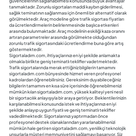
güvencelerinin sağlanabilmesi konusunda büyük avantajlar
tanımaktadır. Zorunlu sigortaları maddi kaybın giderilmesi,
sağlık teminatının sağlanması için önemli bir alternatif olarak
görülmektedir. Araç modeline göre trafik sigortası fiyatları
da ücretlendirmelerin belirlenmesinde başlıca etkenleri
arasında bulunmaktadır. Araç modelinin eskiliği kaza oranını
artıran parametreler arasında görülmekte olduğundan
zorunlu trafik sigortasındaki ücretlendirme buna göre artış
göstermektedir.
Sigortaladım.com, ihtiyaçlarınızı en iyi şekilde anlamakta
olmakla birlikte geniş teminatlı teklifler vadetmektedir.
Trafik sigortalarında merak ettiğiniz bilgilerin tamamını
sigortaladım.com bünyesinde hizmet veren profesyonel
kadrolardan öğrenebilirsiniz. Gereksinim duyabileceğiniz
bilgilerin tamamını en kısa süre içerisinde öğrenebilmenizi
mümkün kılan sigortaladım.com, yüksek kaliteyi yeni nesil
bir sigortacılık anlayışıyla bir araya getiriyor. Beklentilerinizin
karşılanabilmesi konusunda istek ve ihtiyaçlarınızı en iyi
şekilde anlayıp uygun fiyatlı ve geniş teminatlı teklifler
vadedilmektedir. Sigortalarınızı yaptırmadan önce
profesyonel destek olanaklarından yararlanabilmenizi
mümkün hale getiren sigortaladım.com, yenilikçi teknolojik
unsurlarla müşteri memnuniyetini sağlamayı başarıyor. Siz