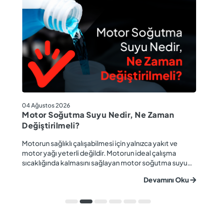
04
04 Ağustos 2026
M
Motor Soğutma Suyu Nedir, Ne Zaman
Ta
Değiştirilmeli?
r
Ev
Motorun sağlıklı çalışabilmesi için yalnızca yakıt ve
ba
motor yağı yeterli değildir. Motorun ideal çalışma
gü
sıcaklığında kalmasını sağlayan motor soğutma suyu
u
ya
da araç performansı ve motor ömrü açısından büyük
Devamını Oku
ki
önem taşır. Düzenli olarak kontrol edilmeyen veya
ön
zamanında değiştirilmeyen soğutma suyu; hararet,
ka
korozyon, motor arızaları ve yüksek onarım ma...