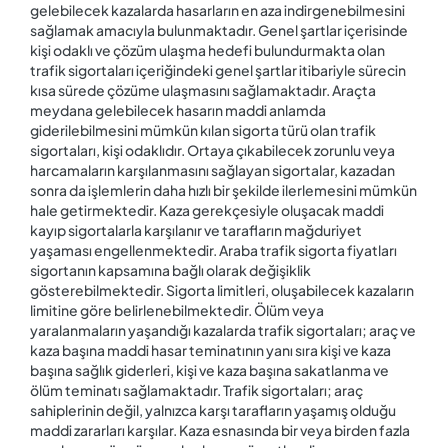
gelebilecek kazalarda hasarların en aza indirgenebilmesini
sağlamak amacıyla bulunmaktadır. Genel şartlar içerisinde
kişi odaklı ve çözüm ulaşma hedefi bulundurmakta olan
trafik sigortaları içeriğindeki genel şartlar itibariyle sürecin
kısa sürede çözüme ulaşmasını sağlamaktadır. Araçta
meydana gelebilecek hasarın maddi anlamda
giderilebilmesini mümkün kılan sigorta türü olan trafik
sigortaları, kişi odaklıdır. Ortaya çıkabilecek zorunlu veya
harcamaların karşılanmasını sağlayan sigortalar, kazadan
sonra da işlemlerin daha hızlı bir şekilde ilerlemesini mümkün
hale getirmektedir. Kaza gerekçesiyle oluşacak maddi
kayıp sigortalarla karşılanır ve tarafların mağduriyet
yaşaması engellenmektedir. Araba trafik sigorta fiyatları
sigortanın kapsamına bağlı olarak değişiklik
gösterebilmektedir. Sigorta limitleri, oluşabilecek kazaların
limitine göre belirlenebilmektedir. Ölüm veya
yaralanmaların yaşandığı kazalarda trafik sigortaları; araç ve
kaza başına maddi hasar teminatının yanı sıra kişi ve kaza
başına sağlık giderleri, kişi ve kaza başına sakatlanma ve
ölüm teminatı sağlamaktadır. Trafik sigortaları; araç
sahiplerinin değil, yalnızca karşı tarafların yaşamış olduğu
maddi zararları karşılar. Kaza esnasında bir veya birden fazla