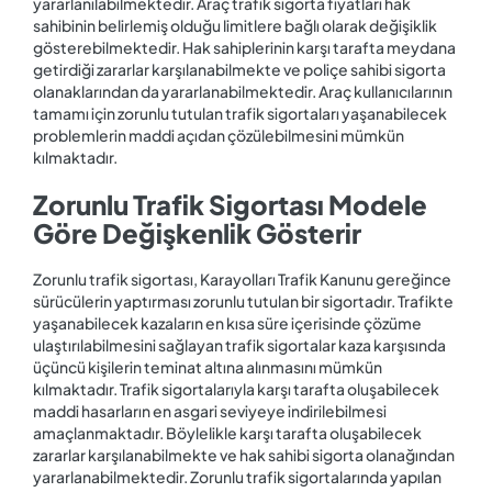
yararlanılabilmektedir. Araç trafik sigorta fiyatları hak
sahibinin belirlemiş olduğu limitlere bağlı olarak değişiklik
gösterebilmektedir. Hak sahiplerinin karşı tarafta meydana
getirdiği zararlar karşılanabilmekte ve poliçe sahibi sigorta
olanaklarından da yararlanabilmektedir. Araç kullanıcılarının
tamamı için zorunlu tutulan trafik sigortaları yaşanabilecek
problemlerin maddi açıdan çözülebilmesini mümkün
kılmaktadır.
Zorunlu Trafik Sigortası Modele
Göre Değişkenlik Gösterir
Zorunlu trafik sigortası, Karayolları Trafik Kanunu gereğince
sürücülerin yaptırması zorunlu tutulan bir sigortadır. Trafikte
yaşanabilecek kazaların en kısa süre içerisinde çözüme
ulaştırılabilmesini sağlayan trafik sigortalar kaza karşısında
üçüncü kişilerin teminat altına alınmasını mümkün
kılmaktadır. Trafik sigortalarıyla karşı tarafta oluşabilecek
maddi hasarların en asgari seviyeye indirilebilmesi
amaçlanmaktadır. Böylelikle karşı tarafta oluşabilecek
zararlar karşılanabilmekte ve hak sahibi sigorta olanağından
yararlanabilmektedir. Zorunlu trafik sigortalarında yapılan