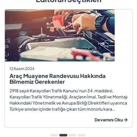
12 Kasım 2024
Araç Muayene Randevusu Hakkında
Bilmemiz Gerekenler
2918 sayılı Karayolları Trafik Kanunu'nun 34. maddesi,
Karayolları Trafik Yönetmeliği, Araçların İmal, Tadil ve Montajı
Hakkındaki Yönetmelik ve Avrupa Birliği Direktifleri uyarınca
Türkiye sınırları içinde trafiğe çıkan tüm motorlu kara
taşıtları ve römorklar, araç muayenesi yaptırmak
Devamını Oku
zorundadır. Araç muayenesi; otomobil, motosiklet,
kamyon, kamyo...