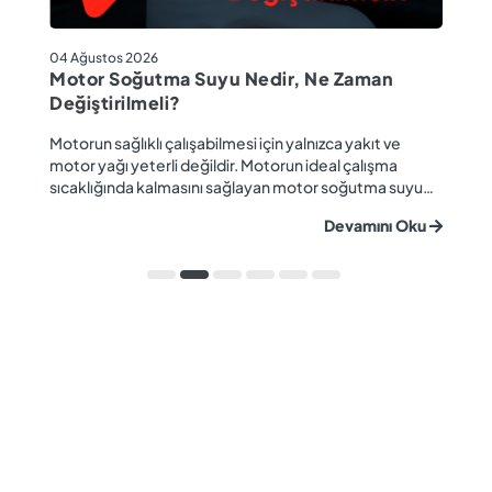
04
04 Ağustos 2026
M
Motor Soğutma Suyu Nedir, Ne Zaman
Ta
Değiştirilmeli?
r
Ev
Motorun sağlıklı çalışabilmesi için yalnızca yakıt ve
ba
motor yağı yeterli değildir. Motorun ideal çalışma
gü
sıcaklığında kalmasını sağlayan motor soğutma suyu
u
ya
da araç performansı ve motor ömrü açısından büyük
Devamını Oku
ki
önem taşır. Düzenli olarak kontrol edilmeyen veya
ön
zamanında değiştirilmeyen soğutma suyu; hararet,
ka
korozyon, motor arızaları ve yüksek onarım ma...