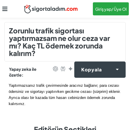
Giriş yap
/ Üye Ol
Zorunlu trafik sigortası
yaptırmazsam ne olur ceza var
mı? Kaç TL ödemek zorunda
kalırım?
Yapay zeka ile
Kopyala
özetle:
Yaptırmazsanız trafik çevirmesinde aracınız bağlanır, para cezası
ödersiniz ve sigortayı yaptırırken gecikme cezası (sürprim) eklenir.
Ayrıca olası bir kazada tüm hasarı cebinizden ödemek zorunda
kalırsınız.
Editörün Seçtikleri