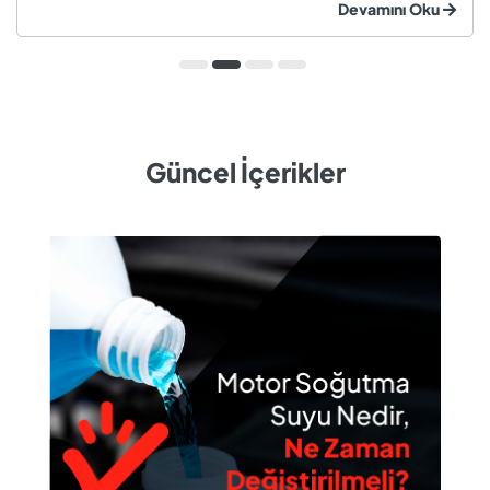
Devamını Oku
değiştirilmeyen soğutma suyu; hararet, korozyon, motor
arızaları ve yüksek onarım ma...
Güncel İçerikler