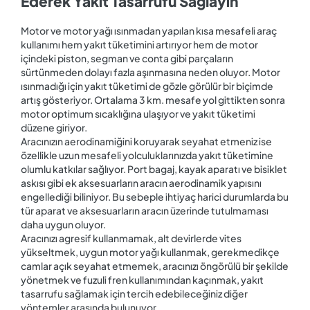
Ederek Yakıt Tasarrufu Sağlayın
Motor ve motor yağı ısınmadan yapılan kısa mesafeli araç
kullanımı hem yakıt tüketimini artırıyor hem de motor
içindeki piston, segman ve conta gibi parçaların
sürtünmeden dolayı fazla aşınmasına neden oluyor. Motor
ısınmadığı için yakıt tüketimi de gözle görülür bir biçimde
artış gösteriyor. Ortalama 3 km. mesafe yol gittikten sonra
motor optimum sıcaklığına ulaşıyor ve yakıt tüketimi
düzene giriyor.
Aracınızın aerodinamiğini koruyarak seyahat etmeniz ise
özellikle uzun mesafeli yolculuklarınızda yakıt tüketimine
olumlu katkılar sağlıyor. Port bagaj, kayak aparatı ve bisiklet
askısı gibi ek aksesuarların aracın aerodinamik yapısını
engellediği biliniyor. Bu sebeple ihtiyaç harici durumlarda bu
tür aparat ve aksesuarların aracın üzerinde tutulmaması
daha uygun oluyor.
Aracınızı agresif kullanmamak, alt devirlerde vites
yükseltmek, uygun motor yağı kullanmak, gerekmedikçe
camlar açık seyahat etmemek, aracınızı öngörülü bir şekilde
yönetmek ve fuzuli fren kullanımından kaçınmak, yakıt
tasarrufu sağlamak için tercih edebileceğiniz diğer
yöntemler arasında bulunuyor.