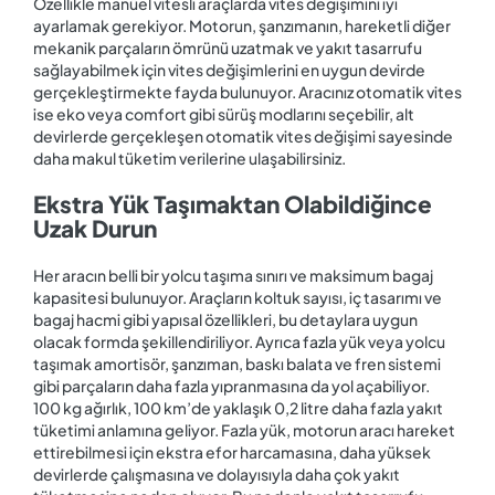
Özellikle manüel vitesli araçlarda vites değişimini iyi
ayarlamak gerekiyor. Motorun, şanzımanın, hareketli diğer
mekanik parçaların ömrünü uzatmak ve yakıt tasarrufu
sağlayabilmek için vites değişimlerini en uygun devirde
gerçekleştirmekte fayda bulunuyor. Aracınız otomatik vites
ise eko veya comfort gibi sürüş modlarını seçebilir, alt
devirlerde gerçekleşen otomatik vites değişimi sayesinde
daha makul tüketim verilerine ulaşabilirsiniz.
Ekstra Yük Taşımaktan Olabildiğince
Uzak Durun
Her aracın belli bir yolcu taşıma sınırı ve maksimum bagaj
kapasitesi bulunuyor. Araçların koltuk sayısı, iç tasarımı ve
bagaj hacmi gibi yapısal özellikleri, bu detaylara uygun
olacak formda şekillendiriliyor. Ayrıca fazla yük veya yolcu
taşımak amortisör, şanzıman, baskı balata ve fren sistemi
gibi parçaların daha fazla yıpranmasına da yol açabiliyor.
100 kg ağırlık, 100 km’de yaklaşık 0,2 litre daha fazla yakıt
tüketimi anlamına geliyor. Fazla yük, motorun aracı hareket
ettirebilmesi için ekstra efor harcamasına, daha yüksek
devirlerde çalışmasına ve dolayısıyla daha çok yakıt