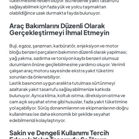
tüketmesine neden oluyor. Bu nedenle yakıt tasarrufu
sağlayabilmek için fazla yük ve yolcu taşımaktan
olabildiğince uzak durmakta fayda bulunuyor.
Araç Bakımlarını Düzenli Olarak
Gerçekleştirmeyi İhmal Etmeyin
Buji, egzoz, şanzıman, karbüratör, enjeksiyon ve motor
bloğu benzeri parçaların bakımının düzenli olarak yapılması;
yağ yakma, sızdırma ve torsiyon kaybı benzeri olumsuz
durumların önüne geçilebilmesine yardımcı oluyor. Verimli
çalışan araç motoru sayesinde ekstra yakıt tüketimi
sorunları da önlenebiliyor.
Lastik basıncının uygun aralıkta tutulması sürtünmeyi
azaltarak yakıt tasarrufu sağlayabilmenize katkıda
bulunuyor. Ayrıca klima, koltuk ısıtma, direksiyon ısıtma ve
cam açık seyahat etme gibi hususlar, fazla yakıt tüketimine
yol açabiliyor. Sürüş donanımlarının ve ekipmanlarının doğru
kullanılması ise daha ekonomik bir şekilde seyahat
edebilmenizi kolaylaştırıyor.
Sakin ve Dengeli Kullanımı Tercih