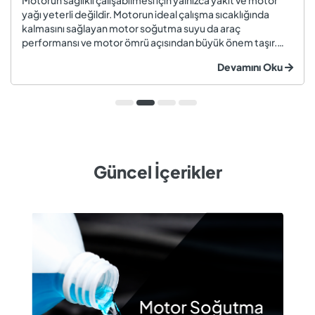
Motorun sağlıklı çalışabilmesi için yalnızca yakıt ve motor
yağı yeterli değildir. Motorun ideal çalışma sıcaklığında
kalmasını sağlayan motor soğutma suyu da araç
performansı ve motor ömrü açısından büyük önem taşır.
Düzenli olarak kontrol edilmeyen veya zamanında
Devamını Oku
değiştirilmeyen soğutma suyu; hararet, korozyon, motor
arızaları ve yüksek onarım ma...
Güncel İçerikler