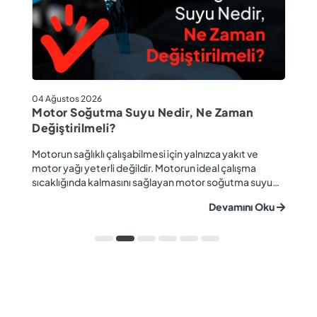
04
04 Ağustos 2026
M
Motor Soğutma Suyu Nedir, Ne Zaman
Ta
Değiştirilmeli?
r
Ev
Motorun sağlıklı çalışabilmesi için yalnızca yakıt ve
ba
motor yağı yeterli değildir. Motorun ideal çalışma
gü
sıcaklığında kalmasını sağlayan motor soğutma suyu
u
ya
da araç performansı ve motor ömrü açısından büyük
Devamını Oku
ki
önem taşır. Düzenli olarak kontrol edilmeyen veya
ön
zamanında değiştirilmeyen soğutma suyu; hararet,
ka
korozyon, motor arızaları ve yüksek onarım ma...