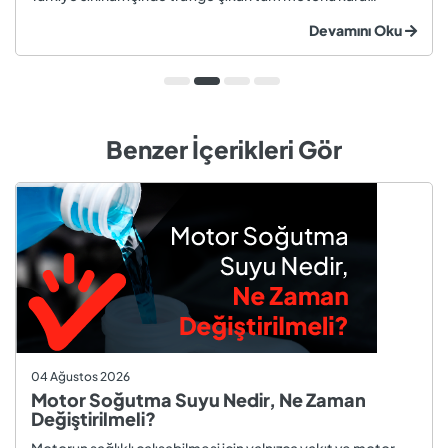
taşıtları ve römorklar, araç muayenesi yaptırmak
Devamını Oku
zorundadır. Araç muayenesi; otomobil, motosiklet,
kamyon, kamyo...
Benzer İçerikleri Gör
04 Ağustos 2026
Motor Soğutma Suyu Nedir, Ne Zaman
Değiştirilmeli?