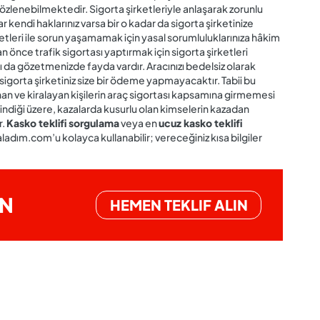
özlenebilmektedir. Sigorta şirketleriyle anlaşarak zorunlu
 kendi haklarınız varsa bir o kadar da sigorta şirketinize
etleri ile sorun yaşamamak için yasal sorumluluklarınıza hâkim
an önce trafik sigortası yaptırmak için sigorta şirketleri
 da gözetmenizde fayda vardır. Aracınızı bedelsiz olarak
 sigorta şirketiniz size bir ödeme yapmayacaktır. Tabii bu
an ve kiralayan kişilerin araç sigortası kapsamına girmemesi
ndiği üzere, kazalarda kusurlu olan kimselerin kazadan
r.
Kasko teklifi sorgulama
veya en
ucuz kasko teklifi
adım.com’u kolayca kullanabilir; vereceğiniz kısa bilgiler
IN
HEMEN TEKLIF ALIN