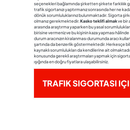
seçenekleri bağlamında şirketten şirkete farklılık g
trafik sigortanızı yaptırmanız sonrasında her ne kadar
dönük sorumluluklarınız bulunmaktadır. Sigorta şirk
olmanız gerekmektedir.
Kasko teklifi almak
ve bir 
arasında araştırma yaparken bu yasal sorumlulukları
birisine vermeniz ve bu kişinin kaza yapması hâlinde
durum aracınızın kiralanması durumunda aracı kullan
şartında da benzerlik göstermektedir. Herkesçe bili
kaynaklı sorumlulukları da kendilerine ait olmaktadı
konusunda gerekli araştırmaları yapmak için sigortal
ışığında en doğru fiyatlara ulaşabilirsiniz.
TRAFIK SIGORTASI IÇ