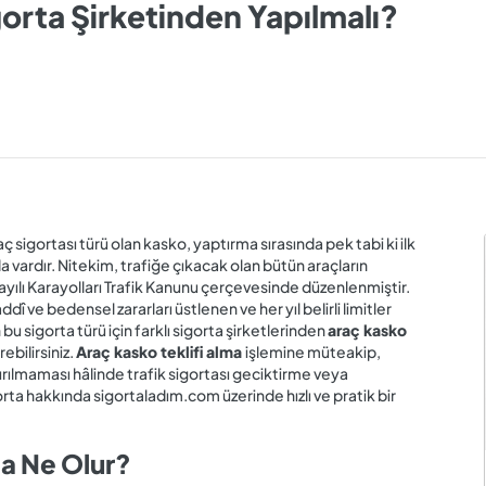
gorta Şirketinden Yapılmalı?
ç sigortası türü olan kasko, yaptırma sırasında pek tabi ki ilk
 vardır. Nitekim, trafiğe çıkacak olan bütün araçların
ayılı Karayolları Trafik Kanunu çerçevesinde düzenlenmiştir.
dî ve bedensel zararları üstlenen ve her yıl belirli limitler
u sigorta türü için farklı sigorta şirketlerinden
araç kasko
ebilirsiniz.
Araç kasko teklifi alma
işlemine müteakip,
tırılmaması hâlinde trafik sigortası geciktirme veya
a hakkında sigortaladım.com üzerinde hızlı ve pratik bir
ca Ne Olur?