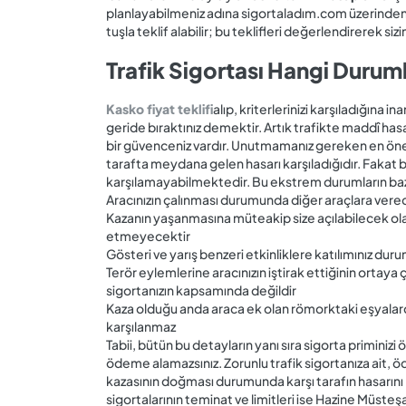
planlayabilmeniz adına sigortaladım.com üzerinden, 
tuşla teklif alabilir; bu teklifleri değerlendirerek siz
Trafik Sigortası Hangi Durum
Kasko fiyat teklifi
alıp, kriterlerinizi karşıladığına i
geride bıraktınız demektir. Artık trafikte maddî ha
bir güvenceniz vardır. Unutmamanız gereken en önemli
tarafta meydana gelen hasarı karşıladığıdır. Fakat baz
karşılamayabilmektedir. Bu ekstrem durumların bazıl
Aracınızın çalınması durumunda diğer araçlara verec
Kazanın yaşanmasına müteakip size açılabilecek ol
etmeyecektir
Gösteri ve yarış benzeri etkinliklere katılımınız du
Terör eylemlerine aracınızın iştirak ettiğinin ortay
sigortanızın kapsamında değildir
Kaza olduğu anda araca ek olan römorktaki eşyalard
karşılanmaz
Tabii, bütün bu detayların yanı sıra sigorta primin
ödeme alamazsınız. Zorunlu trafik sigortanıza ait, 
kazasının doğması durumunda karşı tarafın hasarını
sigortalarının teminat ve limitleri ise Hazine Müste