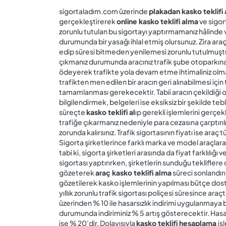
sigortaladım.com üzerinde
plakadan kasko teklifi 
gerçekleştirerek
online kasko teklifi alma
ve sigort
zorunlu tutulan bu sigortayı yaptırmamanız hâlinde
durumunda bir yasağı ihlal etmiş olursunuz. Zira araç 
edip süresi bitmeden yenilemesi zorunlu tutulmuştur
çıkmanız durumunda aracınız trafik şube otoparkına
ödeyerek trafikte yola devam etme ihtimaliniz olmay
trafikten men edilen bir aracın geri alınabilmesi için 
tamamlanması gerekecektir. Tabii aracın çekildiği
bilgilendirmek, belgeleri ise eksiksiz bir şekilde t
süreçte
kasko teklifi al
ıp gerekli işlemlerini gerçekl
trafiğe çıkarmanız nedeniyle para cezasına çarptırı
zorunda kalırsınız. Trafik sigortasının fiyatı ise araç 
Sigorta şirketlerince farklı marka ve model araçlara 
tabi ki, sigorta şirketleri arasında da fiyat farklılığ
sigortası yaptırırken, şirketlerin sunduğu tekliflere 
gözeterek
araç kasko teklifi alma
süreci sonlandırıl
gözetilerek kasko işlemlerinin yapılması bütçe dostu
yıllık zorunlu trafik sigortası poliçesi süresince ara
üzerinden % 10 ile hasarsızlık indirimi uygulanmaya 
durumunda indiriminiz % 5 artış gösterecektir. Hasa
ise % 20’dir. Dolayısıyla
kasko teklifi hesaplama
iş