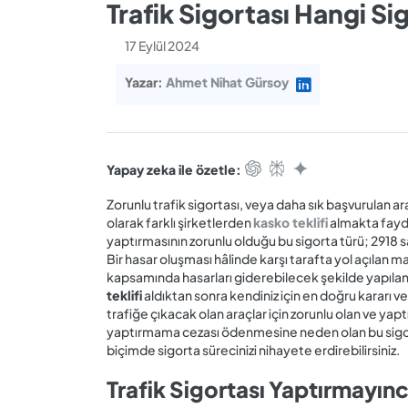
Trafik Sigortası Hangi Si
17 Eylül 2024
Yazar:
Ahmet Nihat Gürsoy
Yapay zeka ile özetle:
Zorunlu trafik sigortası, veya daha sık başvurulan ara
olarak farklı şirketlerden
kasko teklifi
almakta fayda
yaptırmasının zorunlu olduğu bu sigorta türü; 2918 s
Bir hasar oluşması hâlinde karşı tarafta yol açılan mad
kapsamında hasarları giderebilecek şekilde yapılan b
teklifi
aldıktan sonra kendiniz için en doğru kararı ver
trafiğe çıkacak olan araçlar için zorunlu olan ve yap
yaptırmama cezası ödenmesine neden olan bu sigort
biçimde sigorta sürecinizi nihayete erdirebilirsiniz.
Trafik Sigortası Yaptırmayın