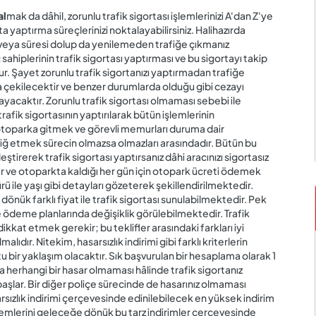
al
mak da dâhil, zorunlu trafik sigortası işlemlerinizi A'dan Z'ye
a yaptırma süreçlerinizi noktalayabilirsiniz. Halihazırda
 veya süresi dolup da yenilemeden trafiğe çıkmanız
sahiplerinin trafik sigortası yaptırması ve bu sigortayı takip
. Şayet zorunlu trafik sigortanızı yaptırmadan trafiğe
 çekilecektir ve benzer durumlarda olduğu gibi cezayı
acaktır. Zorunlu trafik sigortası olmaması sebebi ile
trafik sigortasının yaptırılarak bütün işlemlerinin
 otoparka gitmek ve görevli memurları duruma dair
ebliğ etmek sürecin olmazsa olmazları arasındadır. Bütün bu
eştirerek trafik sigortası yaptırsanız dâhi aracınızı sigortasız
lır ve otoparkta kaldığı her gün için otopark ücreti ödemek
türü ile yaşı gibi detayları gözeterek şekillendirilmektedir.
dönük farklı fiyat ile trafik sigortası sunulabilmektedir. Pek
ı ve ödeme planlarında değişiklik görülebilmektedir. Trafik
dikkat etmek gerekir; bu teklifler arasındaki farkları iyi
malıdır. Nitekim, hasarsızlık indirimi gibi farklı kriterlerin
 bir yaklaşım olacaktır. Sık başvurulan bir hesaplama olarak 1
çta herhangi bir hasar olmaması hâlinde trafik sigortanız
başlar. Bir diğer poliçe sürecinde de hasarınız olmaması
rsızlık indirimi çerçevesinde edinilebilecek en yüksek indirim
lemlerini geleceğe dönük bu tarz indirimler çerçevesinde