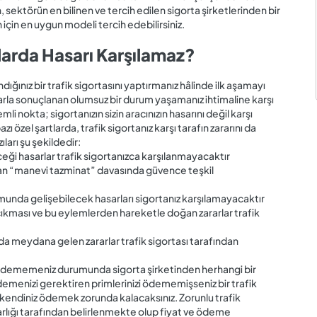
sektörün en bilinen ve tercih edilen sigorta şirketlerinden bir
in için en uygun modeli tercih edebilirsiniz.
larda Hasarı Karşılamaz?
nandığınız bir trafik sigortasını yaptırmanız hâlinde ilk aşamayı
sarla sonuçlanan olumsuz bir durum yaşamanız ihtimaline karşı
 nokta; sigortanızın sizin aracınızın hasarını değil karşı
ı özel şartlarda, trafik sigortanız karşı tarafın zararını da
arı şu şekildedir:
eği hasarlar trafik sigortanızca karşılanmayacaktır
an “manevi tazminat” davasında güvence teşkil
rumunda gelişebilecek hasarları sigortanız karşılamayacaktır
a çıkması ve bu eylemlerden hareketle doğan zararlar trafik
a meydana gelen zararlar trafik sigortası tarafından
izi ödememeniz durumunda sigorta şirketinden herhangi bir
ödemenizi gerektiren primlerinizi ödememişseniz bir trafik
 kendiniz ödemek zorunda kalacaksınız. Zorunlu trafik
şarlığı tarafından belirlenmekte olup fiyat ve ödeme