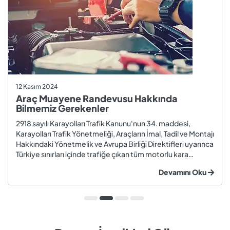
12 Kasım 2024
Araç Muayene Randevusu Hakkında
Bilmemiz Gerekenler
2918 sayılı Karayolları Trafik Kanunu'nun 34. maddesi,
Karayolları Trafik Yönetmeliği, Araçların İmal, Tadil ve Montajı
Hakkındaki Yönetmelik ve Avrupa Birliği Direktifleri uyarınca
Türkiye sınırları içinde trafiğe çıkan tüm motorlu kara
taşıtları ve römorklar, araç muayenesi yaptırmak
Devamını Oku
zorundadır. Araç muayenesi; otomobil, motosiklet,
kamyon, kamyo...