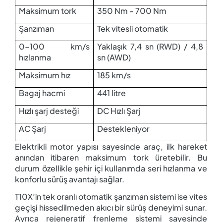
Maksimum tork
350 Nm - 700 Nm
Şanzıman
Tek vitesli otomatik
0-100 km/s
Yaklaşık 7,4 sn (RWD) / 4,8
hızlanma
sn (AWD)
Maksimum hız
185 km/s
Bagaj hacmi
441 litre
Hızlı şarj desteği
DC Hızlı Şarj
AC Şarj
Destekleniyor
Elektrikli motor yapısı sayesinde araç, ilk hareket
anından itibaren maksimum tork üretebilir. Bu
durum özellikle şehir içi kullanımda seri hızlanma ve
konforlu sürüş avantajı sağlar.
T10X’in tek oranlı otomatik şanzıman sistemi ise vites
geçişi hissedilmeden akıcı bir sürüş deneyimi sunar.
Ayrıca rejeneratif frenleme sistemi sayesinde