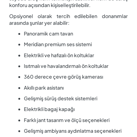
konforu açısından kişiselleştirilebilir.
Opsiyonel olarak tercih edilebilen donanımlar
arasında şunlar yer alabilir:
Panoramik cam tavan
Meridian premium ses sistemi
Elektrikli ve hafızalı ön koltuklar
Isıtmalı ve havalandırmalı ön koltuklar
360 derece çevre görüş kamerası
Akıllı park asistanı
Gelişmiş sürüş destek sistemleri
Elektrikli bagaj kapağı
Farklı jant tasarım ve ölçü seçenekleri
Gelişmiş ambiyans aydınlatma seçenekleri