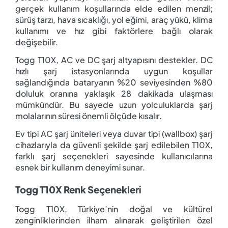
gerçek kullanım koşullarında elde edilen menzil;
sürüş tarzı, hava sıcaklığı, yol eğimi, araç yükü, klima
kullanımı ve hız gibi faktörlere bağlı olarak
değişebilir.
Togg T10X, AC ve DC şarj altyapısını destekler. DC
hızlı şarj istasyonlarında uygun koşullar
sağlandığında bataryanın %20 seviyesinden %80
doluluk oranına yaklaşık 28 dakikada ulaşması
mümkündür. Bu sayede uzun yolculuklarda şarj
molalarının süresi önemli ölçüde kısalır.
Ev tipi AC şarj üniteleri veya duvar tipi (wallbox) şarj
cihazlarıyla da güvenli şekilde şarj edilebilen T10X,
farklı şarj seçenekleri sayesinde kullanıcılarına
esnek bir kullanım deneyimi sunar.
Togg T10X Renk Seçenekleri
Togg T10X, Türkiye’nin doğal ve kültürel
zenginliklerinden ilham alınarak geliştirilen özel