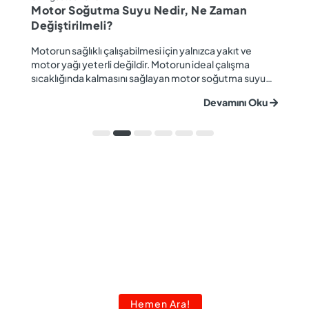
M
Motor Soğutma Suyu Nedir, Ne Zaman
Ta
Değiştirilmeli?
r
Ev
Motorun sağlıklı çalışabilmesi için yalnızca yakıt ve
ba
motor yağı yeterli değildir. Motorun ideal çalışma
gü
sıcaklığında kalmasını sağlayan motor soğutma suyu
u
ya
da araç performansı ve motor ömrü açısından büyük
Devamını Oku
ki
önem taşır. Düzenli olarak kontrol edilmeyen veya
ön
zamanında değiştirilmeyen soğutma suyu; hararet,
ka
korozyon, motor arızaları ve yüksek onarım ma...
Hemen Ara!