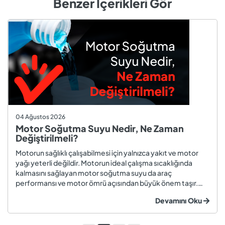
Benzer İçerikleri Gör
04 Ağustos 2026
Motor Soğutma Suyu Nedir, Ne Zaman
Değiştirilmeli?
Motorun sağlıklı çalışabilmesi için yalnızca yakıt ve motor
yağı yeterli değildir. Motorun ideal çalışma sıcaklığında
kalmasını sağlayan motor soğutma suyu da araç
performansı ve motor ömrü açısından büyük önem taşır.
Düzenli olarak kontrol edilmeyen veya zamanında
Devamını Oku
değiştirilmeyen soğutma suyu; hararet, korozyon, motor
arızaları ve yüksek onarım ma...