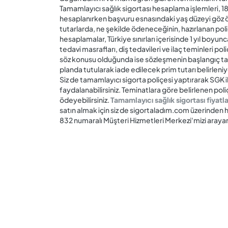
Tamamlayıcı sağlık sigortası hesaplama işlemleri, 18 i
hesaplanırken başvuru esnasındaki yaş düzeyi göz 
tutarlarda, ne şekilde ödeneceğinin, hazırlanan pol
hesaplamalar, Türkiye sınırları içerisinde 1 yıl boyun
tedavi masrafları, diş tedavileri ve ilaç teminleri po
söz konusu olduğunda ise sözleşmenin başlangıç tar
planda tutularak iade edilecek prim tutarı belirleniy
Siz de tamamlayıcı sigorta poliçesi yaptırarak SGK i
faydalanabilirsiniz. Teminatlara göre belirlenen poliçe 
ödeyebilirsiniz.
Tamamlayıcı sağlık sigortası fiyatla
satın almak için siz de
sigortaladım.com üzerinden he
832 numaralı Müşteri Hizmetleri Merkezi'mizi arayara