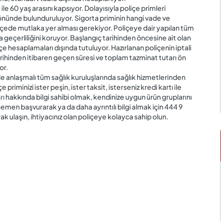
le 60 yaş arasını kapsıyor. Dolayısıyla poliçe primleri
önünde bulunduruluyor. Sigorta priminin hangi vade ve
içede mutlaka yer alması gerekiyor. Poliçeye dair yapılan tüm
ca geçerliliğini koruyor. Başlangıç tarihinden öncesine ait olan
liçe hesaplamaları dışında tutuluyor. Hazırlanan poliçenin iptali
ihinden itibaren geçen süresi ve toplam tazminat tutarı ön
or.
le anlaşmalı tüm sağlık kuruluşlarında sağlık hizmetlerinden
priminizi ister peşin, ister taksit, isterseniz kredi kartı ile
rı
hakkında bilgi sahibi olmak, kendinize uygun ürün gruplarını
men başvurarak ya da daha ayrıntılı bilgi almak için 444 9
k ulaşın, ihtiyacınız olan poliçeye kolayca sahip olun.