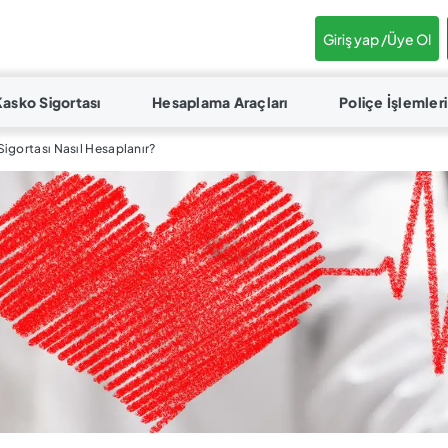
Giriş yap /
Üye Ol
Kasko Sigortası
Hesaplama Araçları
Poliçe İşlemleri
igortası Nasıl Hesaplanır?