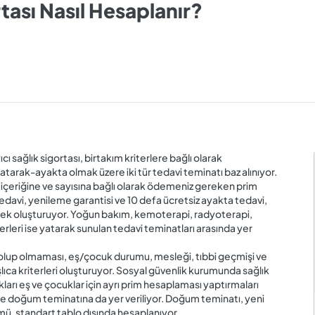
tası Nasıl Hesaplanır?
ı sağlık sigortası, birtakım kriterlere bağlı olarak
arak-ayakta olmak üzere iki tür tedavi teminatı baz alınıyor.
 içeriğine ve sayısına bağlı olarak ödemeniz gereken prim
 tedavi, yenileme garantisi ve 10 defa ücretsiz ayakta tedavi,
ek oluşturuyor. Yoğun bakım, kemoterapi, radyoterapi,
rleri ise yatarak sunulan tedavi teminatları arasında yer
n olup olmaması, eş/çocuk durumu, mesleği, tıbbi geçmişi ve
ıca kriterleri oluşturuyor. Sosyal güvenlik kurumunda sağlık
arı eş ve çocuklar için ayrı prim hesaplaması yaptırmaları
e doğum teminatına da yer veriliyor. Doğum teminatı, yeni
ü, standart tablo dışında hesaplanıyor.