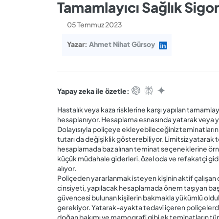
Tamamlayıcı Sağlık Sigor
05 Temmuz 2023
Yazar:
Ahmet Nihat Gürsoy
Yapay zeka ile özetle:
Hastalık veya kaza risklerine karşı yapılan tamamlayıc
hesaplanıyor. Hesaplama esnasında yatarak veya yat
Dolayısıyla poliçeye ekleyebileceğiniz teminatların
tutarı da değişiklik gösterebiliyor. Limitsiz yatarak
hesaplamada baz alınan teminat seçeneklerine örn
küçük müdahale giderleri, özel oda ve refakatçi gide
alıyor.
Poliçeden yararlanmak isteyen kişinin aktif çalışa
cinsiyeti, yapılacak hesaplamada önem taşıyan başl
güvencesi bulunan kişilerin bakmakla yükümlü oldukl
gerekiyor. Yatarak-ayakta tedavi içeren poliçelerd
doğan bakımı ve mamografi gibi ek teminatların tüm