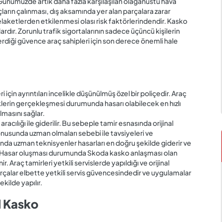
r. Günümüzde artık daha fazla karşılaşılan olağanüstü hava
ların çalınması, dış aksamında yer alan parçalara zarar
elaketlerden etkilenmesi olası risk faktörlerindendir. Kasko
ardır. Zorunlu trafik sigortalarının sadece üçüncü kişilerin
verdiği güvence araç sahipleri için son derece önemli hale
için ayrıntıları incelikle düşünülmüş özel bir poliçedir. Araç
Risklerin gerçekleşmesi durumunda hasarı olabilecek en hızlı
lmasını sağlar.
racılığı ile giderilir. Bu sebeple tamir esnasında orijinal
 konusunda uzman olmaları sebebi ile tavsiyeleri ve
da uzman teknisyenler hasarları en doğru şekilde giderir ve
 Hasar oluşması durumunda Skoda kasko anlaşması olan
. Araç tamirleri yetkili servislerde yapıldığı ve orijinal
parçalar elbette yetkili servis güvencesindedir ve uygulamalar
kilde yapılır.
l Kasko