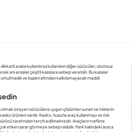
 dikkatli araba kullanılırsa kullanılsın diğer sürücüler, olumsuz
k ani arızalar çeşitli kazalara sebep verebilir. Bu kazalar
lir, umulmadık ve bazen altından kalkılamayacak maddi
sedin
klı olmak isteyen sürücülere uygun çözümler sunan ve risklerin
sko ürünleri vardır. Kasko, huzurla araç kullanmayı ve risk
ücü tarafından tercih edilmektedir. Araçların trafikte
 çok etken zarar görmeye sebep olabilir. Park halindeki araca