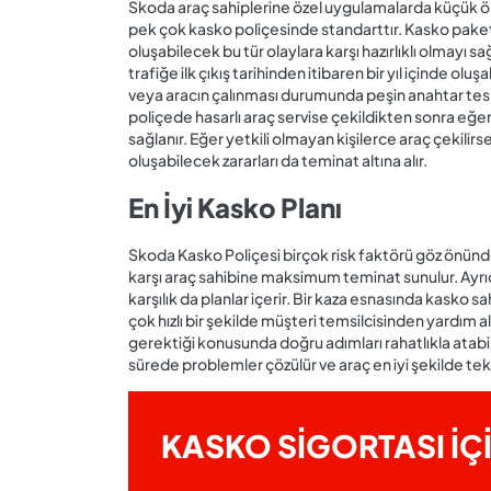
Skoda araç sahiplerine özel uygulamalarda küçük ölç
pek çok kasko poliçesinde standarttır. Kasko paket
oluşabilecek bu tür olaylara karşı hazırlıklı olmayı 
trafiğe ilk çıkış tarihinden itibaren bir yıl içinde 
veya aracın çalınması durumunda peşin anahtar tesl
poliçede hasarlı araç servise çekildikten sonra eğe
sağlanır. Eğer yetkili olmayan kişilerce araç çekili
oluşabilecek zararları da teminat altına alır.
En İyi Kasko Planı
Skoda Kasko Poliçesi birçok risk faktörü göz önünde 
karşı araç sahibine maksimum teminat sunulur. Ayrı
karşılık da planlar içerir. Bir kaza esnasında kasko sa
çok hızlı bir şekilde müşteri temsilcisinden yardım a
gerektiği konusunda doğru adımları rahatlıkla atabilir
sürede problemler çözülür ve araç en iyi şekilde tekrar 
KASKO SİGORTASI İÇ