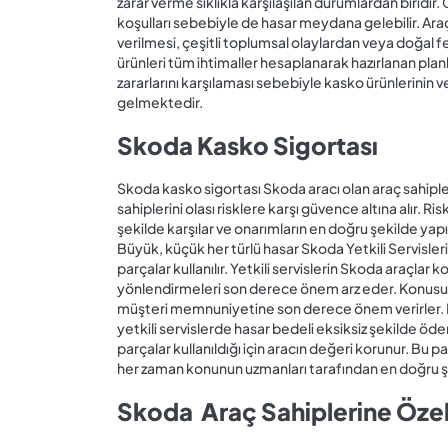
zarar verme sıklıkla karşılaşılan durumlardan biridi
koşulları sebebiyle de hasar meydana gelebilir. Araç
verilmesi, çeşitli toplumsal olaylardan veya doğal f
ürünleri tüm ihtimaller hesaplanarak hazırlanan planl
zararlarını karşılaması sebebiyle kasko ürünlerinin 
gelmektedir.
Skoda Kasko Sigortası
Skoda kasko sigortası Skoda aracı olan araç sahipleri 
sahiplerini olası risklere karşı güvence altına alır. 
şekilde karşılar ve onarımların en doğru şekilde yapı
Büyük, küçük her türlü hasar Skoda Yetkili Servisleri a
parçalar kullanılır. Yetkili servislerin Skoda araçlar
yönlendirmeleri son derece önem arz eder. Konusun
müşteri memnuniyetine son derece önem verirler.
yetkili servislerde hasar bedeli eksiksiz şekilde ödenir
parçalar kullanıldığı için aracın değeri korunur. Bu 
her zaman konunun uzmanları tarafından en doğru şe
Skoda Araç Sahiplerine Öze