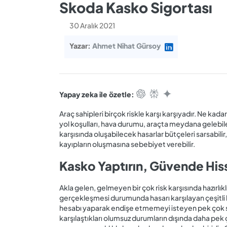
Skoda Kasko Sigortası
30 Aralık 2021
Yazar:
Ahmet Nihat Gürsoy
Yapay zeka ile özetle:
Araç sahipleri birçok riskle karşı karşıyadır. Ne kadar
yol koşulları, hava durumu, araçta meydana gelebilece
karşısında oluşabilecek hasarlar bütçeleri sarsabi
kayıpların oluşmasına sebebiyet verebilir.
Kasko Yaptırın, Güvende His
Akla gelen, gelmeyen bir çok risk karşısında hazırlı
gerçekleşmesi durumunda hasarı karşılayan çeşitli ka
hesabı yaparak endişe etmemeyi isteyen pek çok sür
karşılaştıkları olumsuz durumların dışında daha pek