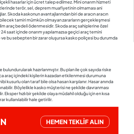
ekli hasarlar için ücret talep edilmez. Mini onarım hizmeti
lerinde terör, sel, deprem muafiyetinin olmaması ani
sağlar. Skoda kaskonun avantajlarından biri de aracın aracın
oluşabilecek tamiri mümkün olmayan zararların gerçekleşmesi
im araç bedeli ödenmesidir. Skoda araç sahiplerine özel
r 24 saat içinde onarım yapılamazsa geçici araç temini
rse ve bu sebepten bir zarar oluşursa kasko poliçesi bu durumda
bulundurularak hazırlanmıştır. Bu plan ile çok sayıda riske
ca araç içindeki kişilerin kazadan etkilenmesi durumuna
hibi kusurlu olan taraf bile olsa hasarı karşılanır. Hasar anında
lınabilir. Böylelikle kasko müşterisi ne şekilde davranması
. Eksper hızlı bir şekilde olaya müdahil olduğu için en kısa
kullanılabilir hale getirilir.
İN
HEMEN TEKLİF ALIN