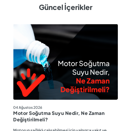
Güncel İçerikler
04
04 Ağustos 2026
M
Motor Soğutma Suyu Nedir, Ne Zaman
Ta
Değiştirilmeli?
r
Ev
Motorun sağlıklı çalışabilmesi için yalnızca yakıt ve