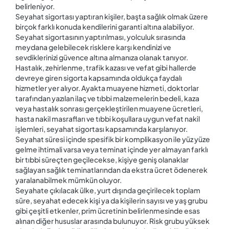
belirleniyor.
Seyahat sigortası yaptıran kişiler, başta sağlık olmak üzere
birçok farklı konuda kendilerini garanti altına alabiliyor.
Seyahat sigortasının yaptırılması, yolculuk sırasında
meydana gelebilecek risklere karşı kendinizi ve
sevdiklerinizi güvence altına almanıza olanak tanıyor.
Hastalık, zehirlenme, trafik kazası ve vefat gibi hallerde
devreye giren sigorta kapsamında oldukça faydalı
hizmetler yer alıyor. Ayakta muayene hizmeti, doktorlar
tarafından yazılan ilaç ve tıbbi malzemelerin bedeli, kaza
veya hastalık sonrası gerçekleştirilen muayene ücretleri,
hasta nakil masrafları ve tıbbi koşullara uygun vefat nakil
işlemleri, seyahat sigortası kapsamında karşılanıyor.
Seyahat süresi içinde spesifik bir komplikasyon ile yüz yüze
gelme ihtimali varsa veya teminat içinde yer almayan farklı
bir tıbbi süreçten geçilecekse, kişiye geniş olanaklar
sağlayan sağlık teminatlarından da ekstra ücret ödenerek
yaralanabilmek mümkün oluyor.
Seyahate çıkılacak ülke, yurt dışında geçirilecek toplam
süre, seyahat edecek kişi ya da kişilerin sayısı ve yaş grubu
gibi çeşitli etkenler, prim ücretinin belirlenmesinde esas
alınan diğer hususlar arasında bulunuyor. Risk grubu yüksek