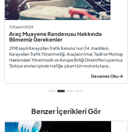
12 Kasım 2024
Araç Muayene Randevusu Hakkında
Bilmemiz Gerekenler
2918 sayılı Karayolları Trafik Kanunu'nun 34. maddesi,
Karayolları Trafik Yönetmeliği, Araçların İmal, Tadil ve Montajı
Hakkındaki Yönetmelik ve Avrupa Birliği Direktifleri uyarınca
Türkiye sınırları içinde trafiğe çıkan tüm motorlu kara
taşıtları ve römorklar, araç muayenesi yaptırmak
Devamını Oku
zorundadır. Araç muayenesi; otomobil, motosiklet,
kamyon, kamyo...
Benzer İçerikleri Gör