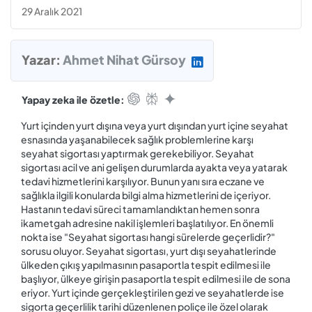
29 Aralık 2021
Yazar:
Ahmet Nihat Gürsoy
Yapay zeka ile özetle:
Yurt içinden yurt dışına veya yurt dışından yurt içine seyahat
esnasında yaşanabilecek sağlık problemlerine karşı
seyahat sigortası yaptırmak gerekebiliyor. Seyahat
sigortası acil ve ani gelişen durumlarda ayakta veya yatarak
tedavi hizmetlerini karşılıyor. Bunun yanı sıra eczane ve
sağlıkla ilgili konularda bilgi alma hizmetlerini de içeriyor.
Hastanın tedavi süreci tamamlandıktan hemen sonra
ikametgah adresine nakil işlemleri başlatılıyor. En önemli
nokta ise "Seyahat sigortası hangi sürelerde geçerlidir?"
sorusu oluyor. Seyahat sigortası, yurt dışı seyahatlerinde
ülkeden çıkış yapılmasının pasaportla tespit edilmesi ile
başlıyor, ülkeye girişin pasaportla tespit edilmesi ile de sona
eriyor. Yurt içinde gerçekleştirilen gezi ve seyahatlerde ise
sigorta geçerlilik tarihi düzenlenen poliçe ile özel olarak