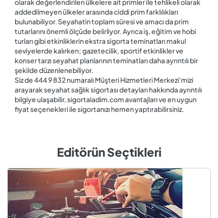
olarak değerlendirilen ülkelere ait primler ile tehlikeli olarak
addedilmeyen ülkeler arasında ciddi prim farklılıkları
bulunabiliyor. Seyahatin toplam süresi ve amacı da prim
tutarlarını önemli ölçüde belirliyor. Ayrıca iş, eğitim ve hobi
turları gibi etkinliklerin ekstra sigorta teminatları makul
seviyelerde kalırken; gazetecilik, sportif etkinlikler ve
konser tarzı seyahat planlarının teminatları daha ayrıntılı bir
şekilde düzenlenebiliyor.
Siz de 444 9 832 numaralı Müşteri Hizmetleri Merkezi'mizi
arayarak seyahat sağlık sigortası detayları hakkında ayrıntılı
bilgiye ulaşabilir, sigortaladim.com avantajları ve en uygun
fiyat seçenekleri ile sigortanızı hemen yaptırabilirsiniz.
Editörün Seçtikleri