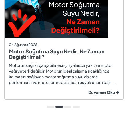
04 Ağustos 2026
Motor Soğutma Suyu Nedir, Ne Zaman
Değiştirilmeli?
Motorun sağlıklı çalışabilmesi için yalnızca yakıt ve motor
yağı yeterli değildir. Motorun ideal çalışma sıcaklığında
kalmasını sağlayan motor soğutma suyu da araç
performansı ve motor ömrü açısından büyük önem taşır.
Düzenli olarak kontrol edilmeyen veya zamanında
Devamını Oku
değiştirilmeyen soğutma suyu; hararet, korozyon, motor
arızaları ve yüksek onarım ma...