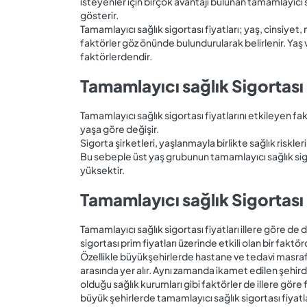
isteyenler için birçok avantajı bulunan tamamlayıcı sa
gösterir.
Tamamlayıcı sağlık sigortası fiyatları; yaş, cinsiye
faktörler göz önünde bulundurularak belirlenir. Yaş ve
faktörlerdendir.
Tamamlayıcı sağlık Sigortası 
Tamamlayıcı sağlık sigortası fiyatlarını etkileyen fakt
yaşa göre değişir.
Sigorta şirketleri, yaşlanmayla birlikte sağlık riskler
Bu sebeple üst yaş grubunun tamamlayıcı sağlık sig
yüksektir.
Tamamlayıcı sağlık Sigortası F
Tamamlayıcı sağlık sigortası fiyatları illere göre de d
sigortası prim fiyatları üzerinde etkili olan bir faktör
Özellikle büyükşehirlerde hastane ve tedavi masrafla
arasında yer alır. Aynı zamanda ikamet edilen şehirde
olduğu sağlık kurumları gibi faktörler de illere göre
büyük şehirlerde tamamlayıcı sağlık sigortası fiyatl