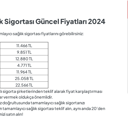
k Sigortası Güncel Fiyatları 2024
ayıcı sağlık sigortası fiyatlarını görebilirsiniz:
11.466 TL
9.851 TL
12.880 TL
4.771 TL
11.964 TL
25.058 TL
22.566 TL
sigorta şirketlerinden teklif alarak fiyat karşılaştırması
ar vermek oldukça önemlidir.
niz doğrultusunda tamamlayıcı sağlık sigortanızı
 tamamlayıcı sağlık sigortası teklif alın, aynı anda 20’den
izi satın alın!