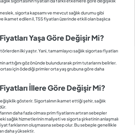
ğlık sigortasının fiyatları da farklı etkenlere göre değişiklik
t, meslek, sigorta kapsamı ve mevcut sağlık durumu gibi
 ikamet edilen il, TSS fiyatları üzerinde etkili olan başlıca
Fiyatları Yaşa Göre Değişir Mi?
örlerden ilki yaştır. Yani, tamamlayıcı sağlık sigortası fiyatları
inin arttığını göz önünde bulundurarak prim tutarlarını belirler.
ortası için ödediği primler orta yaş grubuna göre daha
iyatları İllere Göre Değişir Mi?
eğişiklik gösterir. Sigortalının ikamet ettiği şehir, sağlık
dür.
rının daha fazla olması prim fiyatlarını artıran sebepler
ki sağlık hizmetlerinin maliyeti ve sigorta şirketinin anlaşmalı
 fiyat farklarının oluşmasına sebep olur. Bu sebeple genellikle
arı daha yüksektir.