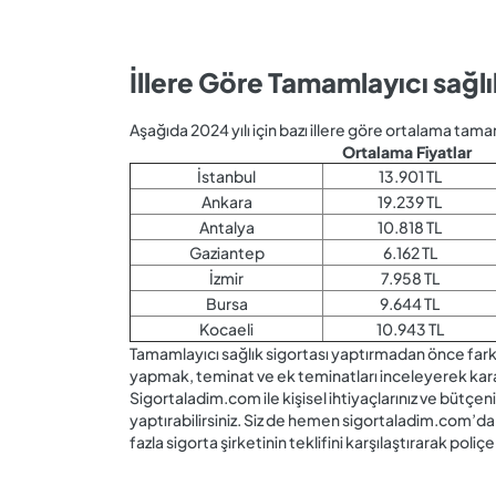
İllere Göre Tamamlayıcı sağlı
Aşağıda 2024 yılı için bazı illere göre ortalama tamaml
Ortalama Fiyatlar
İstanbul
13.901 TL
Ankara
19.239 TL
Antalya
10.818 TL
Gaziantep
6.162 TL
İzmir
7.958 TL
Bursa
9.644 TL
Kocaeli
10.943 TL
Tamamlayıcı sağlık sigortası yaptırmadan önce farklı 
yapmak, teminat ve ek teminatları inceleyerek kar
Sigortaladim.com ile kişisel ihtiyaçlarınız ve bütçe
yaptırabilirsiniz. Siz de hemen sigortaladim.com’dan
fazla sigorta şirketinin teklifini karşılaştırarak poliçen