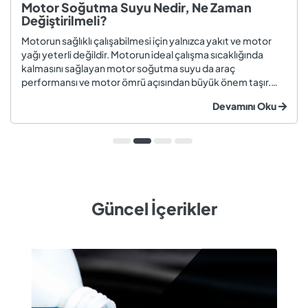
Motor Soğutma Suyu Nedir, Ne Zaman
Değiştirilmeli?
Motorun sağlıklı çalışabilmesi için yalnızca yakıt ve motor
yağı yeterli değildir. Motorun ideal çalışma sıcaklığında
kalmasını sağlayan motor soğutma suyu da araç
performansı ve motor ömrü açısından büyük önem taşır.
Düzenli olarak kontrol edilmeyen veya zamanında
Devamını Oku
değiştirilmeyen soğutma suyu; hararet, korozyon, motor
arızaları ve yüksek onarım ma...
Güncel İçerikler