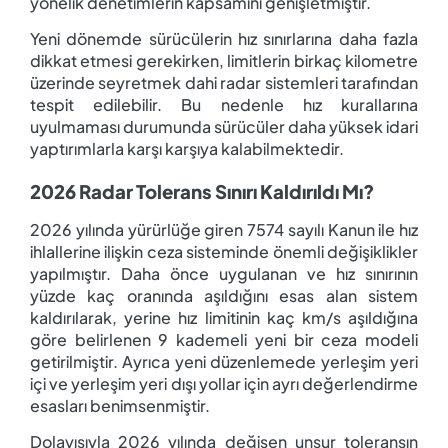
yönelik denetimlerin kapsamını genişletmiştir.
Yeni dönemde sürücülerin hız sınırlarına daha fazla
dikkat etmesi gerekirken, limitlerin birkaç kilometre
üzerinde seyretmek dahi radar sistemleri tarafından
tespit edilebilir. Bu nedenle hız kurallarına
uyulmaması durumunda sürücüler daha yüksek idari
yaptırımlarla karşı karşıya kalabilmektedir.
2026 Radar Tolerans Sınırı Kaldırıldı Mı?
2026 yılında yürürlüğe giren 7574 sayılı Kanun ile hız
ihlallerine ilişkin ceza sisteminde önemli değişiklikler
yapılmıştır. Daha önce uygulanan ve hız sınırının
yüzde kaç oranında aşıldığını esas alan sistem
kaldırılarak, yerine hız limitinin kaç km/s aşıldığına
göre belirlenen 9 kademeli yeni bir ceza modeli
getirilmiştir. Ayrıca yeni düzenlemede yerleşim yeri
içi ve yerleşim yeri dışı yollar için ayrı değerlendirme
esasları benimsenmiştir.
Dolayısıyla 2026 yılında değişen unsur toleransın