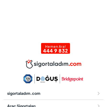
Hemen Ara!
444 9 832
sigortaladım.com
Araç Sigortaları