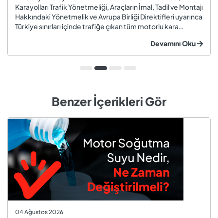
Karayolları Trafik Yönetmeliği, Araçların İmal, Tadil ve Montajı
Hakkındaki Yönetmelik ve Avrupa Birliği Direktifleri uyarınca
Türkiye sınırları içinde trafiğe çıkan tüm motorlu kara
taşıtları ve römorklar, araç muayenesi yaptırmak
Devamını Oku
zorundadır. Araç muayenesi; otomobil, motosiklet,
kamyon, kamyo...
Benzer İçerikleri Gör
04 Ağustos 2026