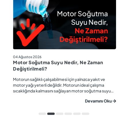
04
04 Ağustos 2026
M
Motor Soğutma Suyu Nedir, Ne Zaman
Ta
Değiştirilmeli?
r
Ev
Motorun sağlıklı çalışabilmesi için yalnızca yakıt ve
ba
motor yağı yeterli değildir. Motorun ideal çalışma
gü
sıcaklığında kalmasını sağlayan motor soğutma suyu
u
ya
da araç performansı ve motor ömrü açısından büyük
Devamını Oku
ki
önem taşır. Düzenli olarak kontrol edilmeyen veya
ön
zamanında değiştirilmeyen soğutma suyu; hararet,
ka
korozyon, motor arızaları ve yüksek onarım ma...