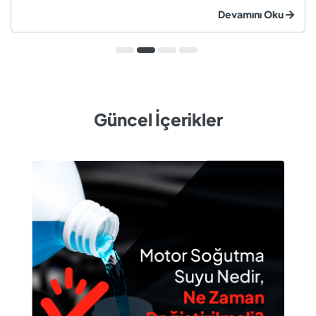
Düzenli olarak kontrol edilmeyen veya zamanında
Devamını Oku
değiştirilmeyen soğutma suyu; hararet, korozyon, motor
arızaları ve yüksek onarım ma...
Güncel İçerikler