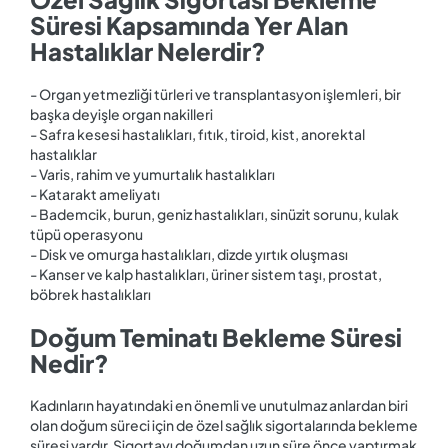
Süresi Kapsamında Yer Alan
Hastalıklar Nelerdir?
- Organ yetmezliği türleri ve transplantasyon işlemleri, bir
başka deyişle organ nakilleri
- Safra kesesi hastalıkları, fıtık, tiroid, kist, anorektal
hastalıklar
- Varis, rahim ve yumurtalık hastalıkları
- Katarakt ameliyatı
- Bademcik, burun, geniz hastalıkları, sinüzit sorunu, kulak
tüpü operasyonu
- Disk ve omurga hastalıkları, dizde yırtık oluşması
- Kanser ve kalp hastalıkları, üriner sistem taşı, prostat,
böbrek hastalıkları
Doğum Teminatı Bekleme Süresi
Nedir?
Kadınların hayatındaki en önemli ve unutulmaz anlardan biri
olan doğum süreci için de özel sağlık sigortalarında bekleme
süresi vardır. Sigortayı doğumdan uzun süre önce yaptırmak