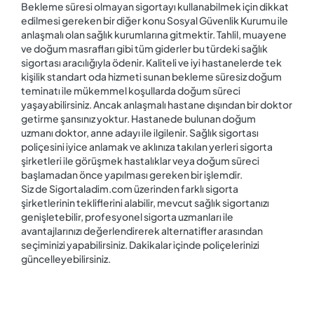
Bekleme süresi olmayan sigortayı kullanabilmek için dikkat
edilmesi gereken bir diğer konu Sosyal Güvenlik Kurumu ile
anlaşmalı olan sağlık kurumlarına gitmektir. Tahlil, muayene
ve doğum masrafları gibi tüm giderler bu türdeki sağlık
sigortası aracılığıyla ödenir. Kaliteli ve iyi hastanelerde tek
kişilik standart oda hizmeti sunan bekleme süresiz doğum
teminatı ile mükemmel koşullarda doğum süreci
yaşayabilirsiniz. Ancak anlaşmalı hastane dışından bir doktor
getirme şansınız yoktur. Hastanede bulunan doğum
uzmanı doktor, anne adayı ile ilgilenir. Sağlık sigortası
poliçesini iyice anlamak ve aklınıza takılan yerleri sigorta
şirketleri ile görüşmek hastalıklar veya doğum süreci
başlamadan önce yapılması gereken bir işlemdir.
Siz de Sigortaladim.com üzerinden farklı sigorta
şirketlerinin tekliflerini alabilir, mevcut sağlık sigortanızı
genişletebilir, profesyonel sigorta uzmanları ile
avantajlarınızı değerlendirerek alternatifler arasından
seçiminizi yapabilirsiniz. Dakikalar içinde poliçelerinizi
güncelleyebilirsiniz.