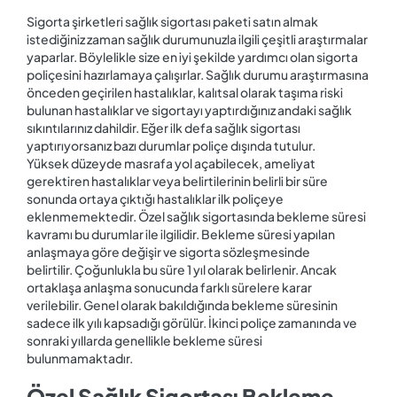
Sigorta şirketleri sağlık sigortası paketi satın almak
istediğiniz zaman sağlık durumunuzla ilgili çeşitli araştırmalar
yaparlar. Böylelikle size en iyi şekilde yardımcı olan sigorta
poliçesini hazırlamaya çalışırlar. Sağlık durumu araştırmasına
önceden geçirilen hastalıklar, kalıtsal olarak taşıma riski
bulunan hastalıklar ve sigortayı yaptırdığınız andaki sağlık
sıkıntılarınız dahildir. Eğer ilk defa sağlık sigortası
yaptırıyorsanız bazı durumlar poliçe dışında tutulur.
Yüksek düzeyde masrafa yol açabilecek, ameliyat
gerektiren hastalıklar veya belirtilerinin belirli bir süre
sonunda ortaya çıktığı hastalıklar ilk poliçeye
eklenmemektedir. Özel sağlık sigortasında bekleme süresi
kavramı bu durumlar ile ilgilidir. Bekleme süresi yapılan
anlaşmaya göre değişir ve sigorta sözleşmesinde
belirtilir. Çoğunlukla bu süre 1 yıl olarak belirlenir. Ancak
ortaklaşa anlaşma sonucunda farklı sürelere karar
verilebilir. Genel olarak bakıldığında bekleme süresinin
sadece ilk yılı kapsadığı görülür. İkinci poliçe zamanında ve
sonraki yıllarda genellikle bekleme süresi
bulunmamaktadır.
Özel Sağlık Sigortası Bekleme