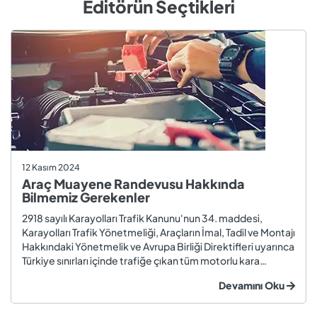
Editörün Seçtikleri
12 Kasım 2024
Araç Muayene Randevusu Hakkında
Bilmemiz Gerekenler
2918 sayılı Karayolları Trafik Kanunu'nun 34. maddesi,
Karayolları Trafik Yönetmeliği, Araçların İmal, Tadil ve Montajı
Hakkındaki Yönetmelik ve Avrupa Birliği Direktifleri uyarınca
Türkiye sınırları içinde trafiğe çıkan tüm motorlu kara
taşıtları ve römorklar, araç muayenesi yaptırmak
Devamını Oku
zorundadır. Araç muayenesi; otomobil, motosiklet,
kamyon, kamyo...