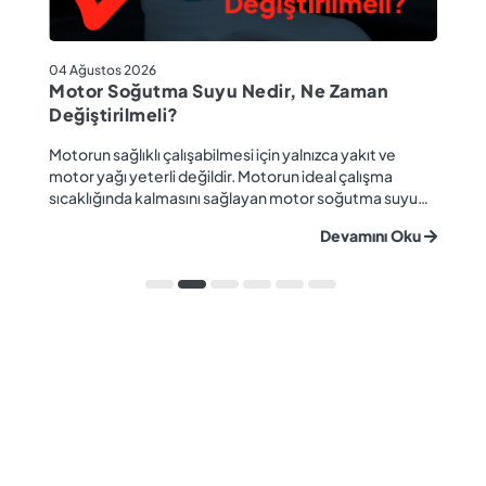
04
04 Ağustos 2026
M
Motor Soğutma Suyu Nedir, Ne Zaman
Ta
Değiştirilmeli?
r
Ev
Motorun sağlıklı çalışabilmesi için yalnızca yakıt ve
ba
motor yağı yeterli değildir. Motorun ideal çalışma
gü
sıcaklığında kalmasını sağlayan motor soğutma suyu
u
ya
da araç performansı ve motor ömrü açısından büyük
Devamını Oku
ki
önem taşır. Düzenli olarak kontrol edilmeyen veya
ön
zamanında değiştirilmeyen soğutma suyu; hararet,
ka
korozyon, motor arızaları ve yüksek onarım ma...