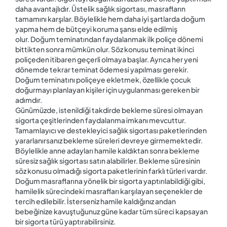
daha avantajlıdır. Üstelik sağlık sigortası, masrafların
tamamını karşılar. Böylelikle hem daha iyi şartlarda doğum
yapma hem de bütçeyi koruma şansı elde edilmiş
olur. Doğum teminatından faydalanmak ilk poliçe dönemi
bittikten sonra mümkün olur. Söz konusu teminat ikinci
poliçeden itibaren geçerli olmaya başlar. Ayrıca her yeni
dönemde tekrar teminat ödemesi yapılması gerekir.
Doğum teminatını poliçeye ekletmek, özellikle çocuk
doğurmayı planlayan kişiler için uygulanması gereken bir
adımdır.
Günümüzde, istenildiği takdirde bekleme süresi olmayan
sigorta çeşitlerinden faydalanma imkanı mevcuttur.
Tamamlayıcı ve destekleyici sağlık sigortası paketlerinden
yararlanırsanız bekleme süreleri devreye girmemektedir.
Böylelikle anne adayları hamile kaldıktan sonra bekleme
süresiz sağlık sigortası satın alabilirler. Bekleme süresinin
söz konusu olmadığı sigorta paketlerinin farklı türleri vardır.
Doğum masraflarına yönelik bir sigorta yaptırılabildiği gibi,
hamilelik sürecindeki masrafları karşılayan seçenekler de
tercih edilebilir. İsterseniz hamile kaldığınız andan
bebeğinize kavuştuğunuz güne kadar tüm süreci kapsayan
bir sigorta türü yaptırabilirsiniz.