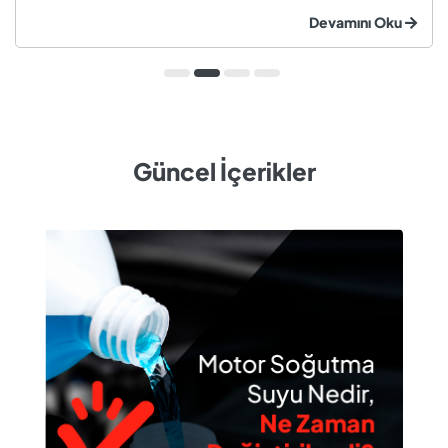
Düzenli olarak kontrol edilmeyen veya zamanında
Devamını Oku
değiştirilmeyen soğutma suyu; hararet, korozyon, motor
arızaları ve yüksek onarım ma...
Güncel İçerikler