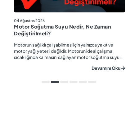
04
04 Ağustos 2026
M
Motor Soğutma Suyu Nedir, Ne Zaman
Ta
Değiştirilmeli?
r
Ev
Motorun sağlıklı çalışabilmesi için yalnızca yakıt ve
ba
motor yağı yeterli değildir. Motorun ideal çalışma
gü
sıcaklığında kalmasını sağlayan motor soğutma suyu
u
ya
da araç performansı ve motor ömrü açısından büyük
Devamını Oku
ki
önem taşır. Düzenli olarak kontrol edilmeyen veya
ön
zamanında değiştirilmeyen soğutma suyu; hararet,
ka
korozyon, motor arızaları ve yüksek onarım ma...