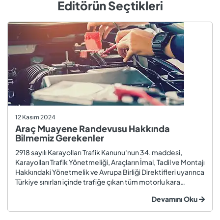
Editörün Seçtikleri
12 Kasım 2024
Araç Muayene Randevusu Hakkında
Bilmemiz Gerekenler
2918 sayılı Karayolları Trafik Kanunu'nun 34. maddesi,
Karayolları Trafik Yönetmeliği, Araçların İmal, Tadil ve Montajı
Hakkındaki Yönetmelik ve Avrupa Birliği Direktifleri uyarınca
Türkiye sınırları içinde trafiğe çıkan tüm motorlu kara
taşıtları ve römorklar, araç muayenesi yaptırmak
Devamını Oku
zorundadır. Araç muayenesi; otomobil, motosiklet,
kamyon, kamyo...