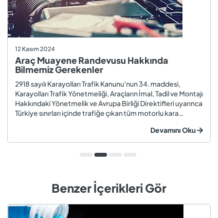
12 Kasım 2024
Araç Muayene Randevusu Hakkında
Bilmemiz Gerekenler
2918 sayılı Karayolları Trafik Kanunu'nun 34. maddesi,
Karayolları Trafik Yönetmeliği, Araçların İmal, Tadil ve Montajı
Hakkındaki Yönetmelik ve Avrupa Birliği Direktifleri uyarınca
Türkiye sınırları içinde trafiğe çıkan tüm motorlu kara
taşıtları ve römorklar, araç muayenesi yaptırmak
Devamını Oku
zorundadır. Araç muayenesi; otomobil, motosiklet,
kamyon, kamyo...
Benzer İçerikleri Gör