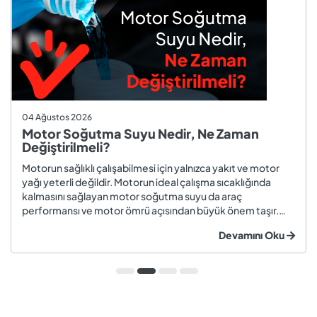
04 Ağustos 2026
Motor Soğutma Suyu Nedir, Ne Zaman
Değiştirilmeli?
Motorun sağlıklı çalışabilmesi için yalnızca yakıt ve motor
yağı yeterli değildir. Motorun ideal çalışma sıcaklığında
kalmasını sağlayan motor soğutma suyu da araç
performansı ve motor ömrü açısından büyük önem taşır.
Düzenli olarak kontrol edilmeyen veya zamanında
Devamını Oku
değiştirilmeyen soğutma suyu; hararet, korozyon, motor
arızaları ve yüksek onarım ma...