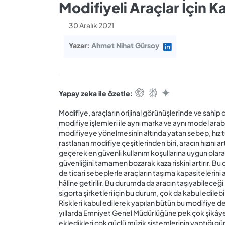
Modifiyeli Araçlar İçin K
30 Aralık 2021
Yazar:
Ahmet Nihat Gürsoy
Yapay zeka ile özetle:
Modifiye, araçların orijinal görünüşlerinde ve sahip o
modifiye işlemleri ile aynı marka ve aynı model arabal
modifiyeye yönelmesinin altında yatan sebep, hız tut
rastlanan modifiye çeşitlerinden biri, aracın hızını 
geçerek en güvenli kullanım koşullarına uygun olarak 
güvenliğini tamamen bozarak kaza riskini artırır. Bu 
de ticari sebeplerle araçların taşıma kapasitelerini
hâline getirilir. Bu durumda da aracın taşıyabileceği k
sigorta şirketleri için bu durum, çok da kabul edilebili
Riskleri kabul edilerek yapılan bütün bu modifiye de
yıllarda Emniyet Genel Müdürlüğüne pek çok şikâyet
ekledikleri çok güçlü müzik sistemlerinin yaptığı gü