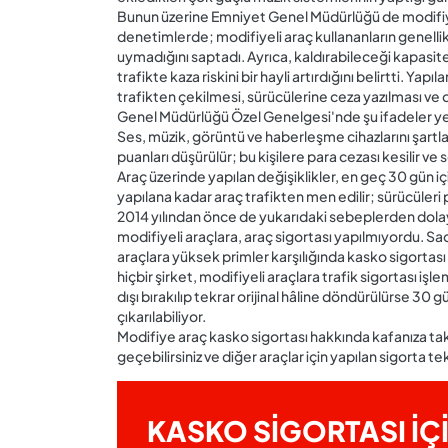
Bunun üzerine Emniyet Genel Müdürlüğü de modifiyeli
denetimlerde; modifiyeli araç kullananların genellikl
uymadığını saptadı. Ayrıca, kaldırabileceği kapasit
trafikte kaza riskini bir hayli artırdığını belirtti. Ya
trafikten çekilmesi, sürücülerine ceza yazılması ve d
Genel Müdürlüğü Özel Genelgesi'nde şu ifadeler yer
Ses, müzik, görüntü ve haberleşme cihazlarını şart
puanları düşürülür; bu kişilere para cezası kesilir ve 
Araç üzerinde yapılan değişiklikler, en geç 30 gün içi
yapılana kadar araç trafikten men edilir; sürücüleri p
2014 yılından önce de yukarıdaki sebeplerden dolay
modifiyeli araçlara, araç sigortası yapılmıyordu. Sade
araçlara yüksek primler karşılığında kasko sigortası
hiçbir şirket, modifiyeli araçlara trafik sigortası i
dışı bırakılıp tekrar orijinal hâline döndürülürse 30 
çıkarılabiliyor.
Modifiye araç kasko sigortası hakkında kafanıza ta
geçebilirsiniz ve diğer araçlar için yapılan sigorta teklif
KASKO SİGORTASI İÇ