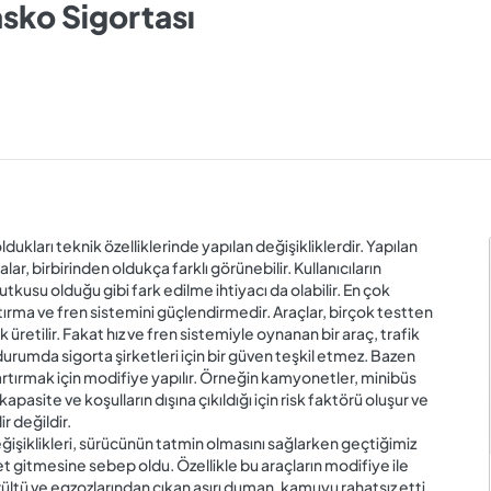
asko Sigortası
ldukları teknik özelliklerinde yapılan değişikliklerdir. Yapılan
ar, birbirinden oldukça farklı görünebilir. Kullanıcıların
kusu olduğu gibi fark edilme ihtiyacı da olabilir. En çok
artırma ve fren sistemini güçlendirmedir. Araçlar, birçok testten
üretilir. Fakat hız ve fren sistemiyle oynanan bir araç, trafik
durumda sigorta şirketleri için bir güven teşkil etmez. Bazen
 artırmak için modifiye yapılır. Örneğin kamyonetler, minibüs
apasite ve koşulların dışına çıkıldığı için risk faktörü oluşur ve
r değildir.
ğişiklikleri, sürücünün tatmin olmasını sağlarken geçtiğimiz
 gitmesine sebep oldu. Özellikle bu araçların modifiye ile
rültü ve egzozlarından çıkan aşırı duman, kamuyu rahatsız etti.