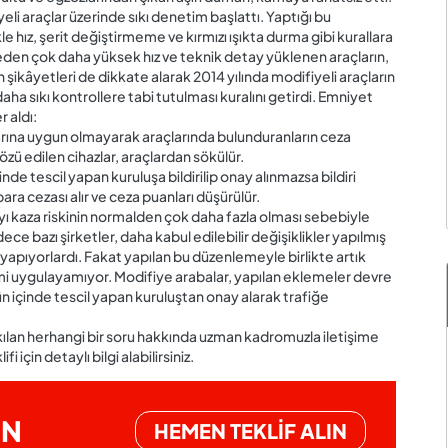
 araçlar üzerinde sıkı denetim başlattı. Yaptığı bu
e hız, şerit değiştirmeme ve kırmızı ışıkta durma gibi kurallara
eden çok daha yüksek hız ve teknik detay yüklenen araçların,
pılan şikâyetleri de dikkate alarak 2014 yılında modifiyeli araçların
aha sıkı kontrollere tabi tutulması kuralını getirdi. Emniyet
 aldı:
larına uygun olmayarak araçlarında bulunduranların ceza
sözü edilen cihazlar, araçlardan sökülür.
nde tescil yapan kuruluşa bildirilip onay alınmazsa bildiri
ara cezası alır ve ceza puanları düşürülür.
ı kaza riskinin normalden çok daha fazla olması sebebiyle
ce bazı şirketler, daha kabul edilebilir değişiklikler yapılmış
 yapıyorlardı. Fakat yapılan bu düzenlemeyle birlikte artık
şlemi uygulayamıyor. Modifiye arabalar, yapılan eklemeler devre
gün içinde tescil yapan kuruluştan onay alarak trafiğe
kılan herhangi bir soru hakkında uzman kadromuzla iletişime
i için detaylı bilgi alabilirsiniz.
İN
HEMEN TEKLİF ALIN