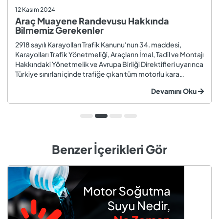
12 Kasım 2024
Araç Muayene Randevusu Hakkında
Bilmemiz Gerekenler
2918 sayılı Karayolları Trafik Kanunu'nun 34. maddesi,
Karayolları Trafik Yönetmeliği, Araçların İmal, Tadil ve Montajı
Hakkındaki Yönetmelik ve Avrupa Birliği Direktifleri uyarınca
Türkiye sınırları içinde trafiğe çıkan tüm motorlu kara
taşıtları ve römorklar, araç muayenesi yaptırmak
Devamını Oku
zorundadır. Araç muayenesi; otomobil, motosiklet,
kamyon, kamyo...
Benzer İçerikleri Gör