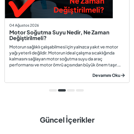
04 Ağustos 2026
Motor Soğutma Suyu Nedir, Ne Zaman
Değiştirilmeli?
Motorun sağlıklı çalışabilmesi için yalnızca yakıt ve motor
yağı yeterli değildir. Motorun ideal çalışma sıcaklığında
kalmasını sağlayan motor soğutma suyu da araç
performansı ve motor ömrü açısından büyük önem taşır.
Düzenli olarak kontrol edilmeyen veya zamanında
Devamını Oku
değiştirilmeyen soğutma suyu; hararet, korozyon, motor
arızaları ve yüksek onarım ma...
Güncel İçerikler