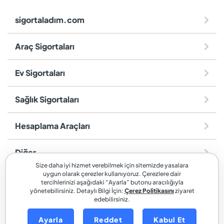
sigortaladım.com
Araç Sigortaları
Ev Sigortaları
Sağlık Sigortaları
Hesaplama Araçları
Diğer
Size daha iyi hizmet verebilmek için sitemizde yasalara
uygun olarak çerezler kullanıyoruz. Çerezlere dair
sigortaladım.com
, SİGORTALADIM SİGORTA VE REASÜRANS
tercihlerinizi aşağıdaki “Ayarla” butonu aracılığıyla
BROKERLİĞİ A.Ş. markasıdır.
yönetebilirsiniz. Detaylı Bilgi İçin:
Çerez Politikasını
ziyaret
edebilirsiniz.
Ayarla
Reddet
Kabul Et