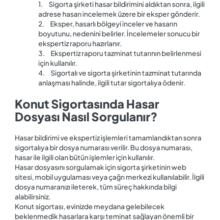
1. Sigorta şirketi hasar bildirimini aldıktan sonra, ilgili
adrese hasarı incelemek üzere bir eksper gönderir.
2. Eksper, hasarlı bölgeyi inceler ve hasarın
boyutunu, nedenini belirler. İncelemeler sonucu bir
ekspertiz raporu hazırlanır.
3. Ekspertiz raporu tazminat tutarının belirlenmesi
için kullanılır.
4. Sigortalı ve sigorta şirketinin tazminat tutarında
anlaşması halinde, ilgili tutar sigortalıya ödenir.
Konut Sigortasında Hasar
Dosyası Nasıl Sorgulanır?
Hasar bildirimi ve ekspertiz işlemleri tamamlandıktan sonra
sigortalıya bir dosya numarası verilir. Bu dosya numarası,
hasar ile ilgili olan bütün işlemler için kullanılır.
Hasar dosyasını sorgulamak için sigorta şirketinin web
sitesi, mobil uygulaması veya çağrı merkezi kullanılabilir. İlgili
dosya numaranızı ileterek, tüm süreç hakkında bilgi
alabilirsiniz.
Konut sigortası, evinizde meydana gelebilecek
beklenmedik hasarlara karşı teminat sağlayan önemli bir