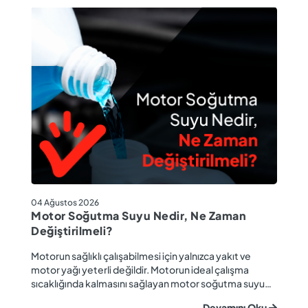
04
04 Ağustos 2026
M
Motor Soğutma Suyu Nedir, Ne Zaman
Ta
Değiştirilmeli?
r
Ev
Motorun sağlıklı çalışabilmesi için yalnızca yakıt ve
ba
motor yağı yeterli değildir. Motorun ideal çalışma
gü
sıcaklığında kalmasını sağlayan motor soğutma suyu
u
ya
da araç performansı ve motor ömrü açısından büyük
Devamını Oku