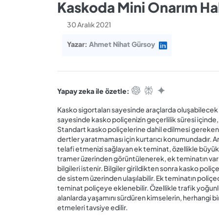
Kaskoda Mini Onarım Hak
30 Aralık 2021
Yazar:
Ahmet Nihat Gürsoy
Yapay zeka ile özetle:
Kasko sigortaları sayesinde araçlarda oluşabilecek mi
sayesinde kasko poliçenizin geçerlilik süresi içinde
Standart kasko poliçelerine dahil edilmesi gereken 
dertler yaratmaması için kurtarıcı konumundadır. A
telafi etmenizi sağlayan ek teminat, özellikle büyük ş
tramer üzerinden görüntülenerek, ek teminatın varlığ
bilgileri istenir. Bilgiler girildikten sonra kasko poliç
de sistem üzerinden ulaşılabilir. Ek teminatın poli
teminat poliçeye eklenebilir. Özellikle trafik yoğun
alanlarda yaşamını sürdüren kimselerin, herhangi bir
etmeleri tavsiye edilir.