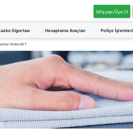
Giriş yap /
Üye Ol
Kasko Sigortası
Hesaplama Araçları
Poliçe İşlemleri
kları Nelerdir?