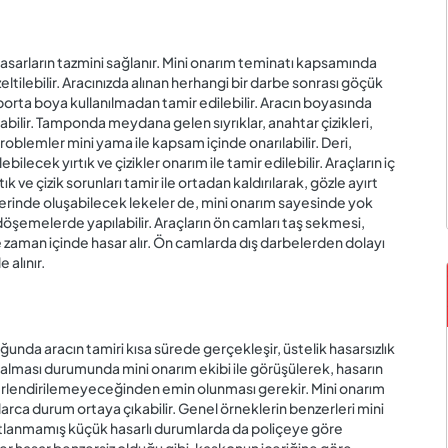
hasarların tazmini sağlanır. Mini onarım teminatı kapsamında
tilebilir. Aracınızda alınan herhangi bir darbe sonrası göçük
porta boya kullanılmadan tamir edilebilir. Aracın boyasında
bilir. Tamponda meydana gelen sıyrıklar, anahtar çizikleri,
 problemler mini yama ile kapsam içinde onarılabilir. Deri,
lecek yırtık ve çizikler onarım ile tamir edilebilir. Araçların iç
k ve çizik sorunları tamir ile ortadan kaldırılarak, gözle ayırt
erinde oluşabilecek lekeler de, mini onarım sayesinde yok
lı döşemelerde yapılabilir. Araçların ön camları taş sekmesi,
e zaman içinde hasar alır. Ön camlarda dış darbelerden dolayı
 alınır.
ğunda aracın tamiri kısa sürede gerçekleşir, üstelik hasarsızlık
 alması durumunda mini onarım ekibi ile görüşülerek, hasarın
ğerlendirilemeyeceğinden emin olunması gerekir. Mini onarım
rca durum ortaya çıkabilir. Genel örneklerin benzerleri mini
stlanmamış küçük hasarlı durumlarda da poliçeye göre