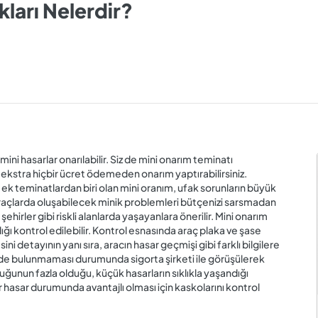
ları Nelerdir?
ni hasarlar onarılabilir. Siz de mini onarım teminatı
, ekstra hiçbir ücret ödemeden onarım yaptırabilirsiniz.
ek teminatlardan biri olan mini oranım, ufak sorunların büyük
raçlarda oluşabilecek minik problemleri bütçenizi sarsmadan
ehirler gibi riskli alanlarda yaşayanlara önerilir. Mini onarım
ı kontrol edilebilir. Kontrol esnasında araç plaka ve şase
esini detayının yanı sıra, aracın hasar geçmişi gibi farklı bilgilere
çede bulunmaması durumunda sigorta şirketi ile görüşülerek
luğunun fazla olduğu, küçük hasarların sıklıkla yaşandığı
 hasar durumunda avantajlı olması için kaskolarını kontrol