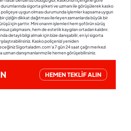
 her hasar benzersiz olduğu gibi, kaskonun içeriğine göre
r durumlarında sigorta şirketi ve uzmanı ile görüşülerek kasko
arın poliçeye uygun olması durumunda işlemler kapsama uygun
r çiziğin dikkat dağıtması ilerleyen zamanlarda büyük bir
sürüşü için şarttır. Mini onarım işlemleri hem şoförün sürüş
suz çalışmasını, hem de estetik kaygıları ortadan kaldırır.
a detaylı bilgi almak için bize danışabilir, en iyi sigorta
rşılaştırabilirsiniz. Kasko poliçenizi yeniden
ileceğiniz Sigortaladım.com'a 7 gün 24 saat çağrı merkezi
 uzman danışmanlarımız ile hemen görüşebilirsiniz.
İN
HEMEN TEKLİF ALIN