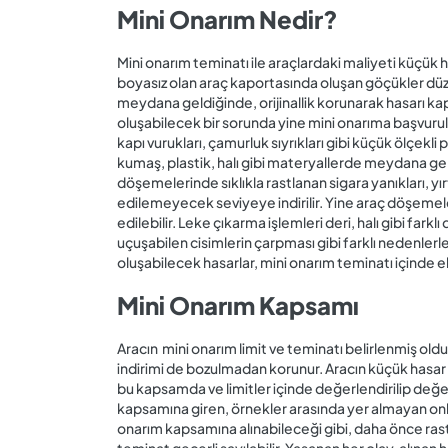
Mini Onarım Nedir?
Mini onarım teminatı ile araçlardaki maliyeti küçük 
boyasız olan araç kaportasında oluşan göçükler düzel
meydana geldiğinde, orijinallik korunarak hasarı ka
oluşabilecek bir sorunda yine mini onarıma başvurula
kapı vurukları, çamurluk sıyrıkları gibi küçük ölçekli
kumaş, plastik, halı gibi materyallerde meydana gelebi
döşemelerinde sıklıkla rastlanan sigara yanıkları, yırtı
edilemeyecek seviyeye indirilir. Yine araç döşemel
edilebilir. Leke çıkarma işlemleri deri, halı gibi fark
uçuşabilen cisimlerin çarpması gibi farklı nedenlerl
oluşabilecek hasarlar, mini onarım teminatı içinde ele
Mini Onarım Kapsamı
Aracın mini onarım limit ve teminatı belirlenmiş oldu
indirimi de bozulmadan korunur. Aracın küçük hasar
bu kapsamda ve limitler içinde değerlendirilip de
kapsamına giren, örnekler arasında yer almayan onla
onarım kapsamına alınabileceği gibi, daha önce ra