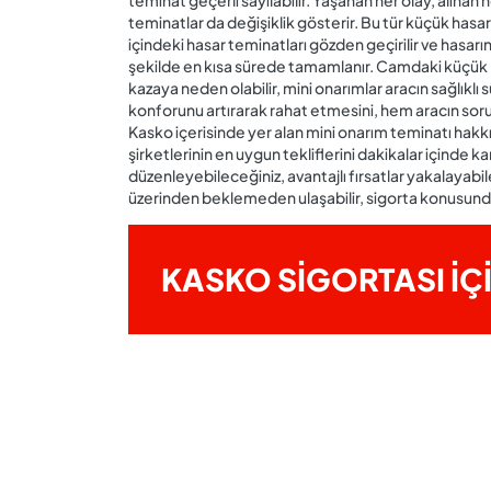
teminat geçerli sayılabilir. Yaşanan her olay, alınan
teminatlar da değişiklik gösterir. Bu tür küçük hasa
içindeki hasar teminatları gözden geçirilir ve has
şekilde en kısa sürede tamamlanır. Camdaki küçük bi
kazaya neden olabilir, mini onarımlar aracın sağlıklı 
konforunu artırarak rahat etmesini, hem aracın sorun
Kasko içerisinde yer alan mini onarım teminatı hakkınd
şirketlerinin en uygun tekliflerini dakikalar içinde ka
düzenleyebileceğiniz, avantajlı fırsatlar yakalayab
üzerinden beklemeden ulaşabilir, sigorta konusunda
KASKO SİGORTASI İÇ