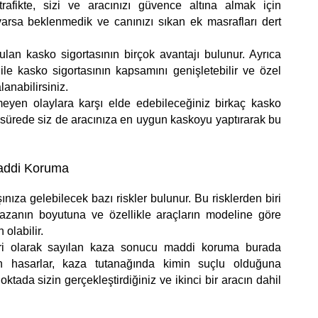
rafikte, sizi ve aracınızı güvence altına almak için
varsa beklenmedik ve canınızı sıkan ek masrafları dert
ulan kasko sigortasının birçok avantajı bulunur. Ayrıca
ile kasko sigortasının kapsamını genişletebilir ve özel
anabilirsiniz.
meyen olaylara karşı elde edebileceğiniz birkaç kasko
ısa sürede siz de aracınıza en uygun kaskoyu yaptırarak bu
Maddi Koruma
ınıza gelebilecek bazı riskler bulunur. Bu risklerden biri
Kazanın boyutuna ve özellikle araçların modeline göre
olabilir.
iri olarak sayılan kaza sonucu maddi koruma burada
an hasarlar, kaza tutanağında kimin suçlu olduğuna
ktada sizin gerçekleştirdiğiniz ve ikinci bir aracın dahil