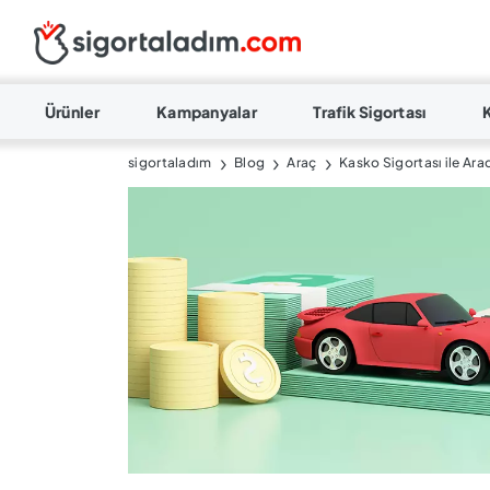
Ürünler
Kampanyalar
Trafik Sigortası
sigortaladım
Blog
Araç
Kasko Sigortası ile Ara