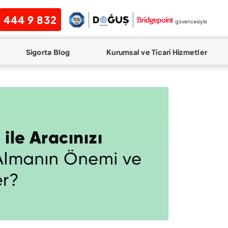
444 9 832
güvencesiyle
Sigorta Blog
Kurumsal ve Ticari Hizmetler