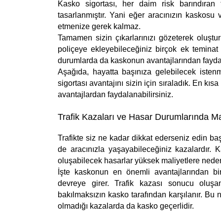
Kasko sigortası, her daim risk barındıran t
tasarlanmıştır. Yani eğer aracınızın kaskosu 
etmenize gerek kalmaz.
Tamamen sizin çıkarlarınızı gözeterek oluştur
poliçeye ekleyebileceğiniz birçok ek teminat 
durumlarda da kaskonun avantajlarından faydal
Aşağıda, hayatta başınıza gelebilecek isten
sigortası avantajını sizin için sıraladık. En k
avantajlardan faydalanabilirsiniz.
Trafik Kazaları ve Hasar Durumlarında 
Trafikte siz ne kadar dikkat ederseniz edin baş
de aracınızla yaşayabileceğiniz kazalardır. 
oluşabilecek hasarlar yüksek maliyetlere neden 
İşte kaskonun en önemli avantajlarından b
devreye girer. Trafik kazası sonucu oluş
bakılmaksızın kasko tarafından karşılanır. Bu no
olmadığı kazalarda da kasko geçerlidir.