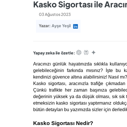
Kasko Sigortası ile Arac
03 Ağustos 2023
Yazar:
Ayşe Yeşil
Yapay zeka ile özetle:
Aracınızı günlük hayatınızda sıklıkla kullanı
gelebileceğinin farkında mısınız? İşte bu 
kendinizi güvence altına alabilirsiniz! Nasıl mı?
Kasko sigortası, aracınızla trafiğe çıkmada
Çünkü trafikte her zaman başınıza gelebile
değerinin yüksek ya da düşük olması, sık sık 
etmeksizin kasko sigortası yaptırmanız oldukç
bütün detayları bu yazımızda sizler için derledi
Kasko Sigortası Nedir?