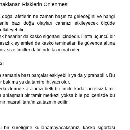
ynaklanan Risklerin Önlenmesi
 doğal afetlerin ne zaman başınıza geleceğini ve hangi
enle bazı doğa olayları canınızı etkileyecek ölçüde
tkileyebilir.
k hasarlar da kasko sigortası içindedir. Hatta üçüncü bir
rsızlık eylemleri de kasko teminatları ile güvence altına
niz size limitler dahilinde tazminat öder.
sı
 zamanla bazı parçalar eskiyebilir ya da yıpranabilir. Bu
r bakıma ya da tamire ihtiyacı olur.
ezlerinde aracınızı belli bir limite kadar ücretsiz tamir
in anlaşmalı bir tamir merkezi yoksa bile poliçenizde bu
r masrafı tarafınıza tazmin edilir.
i bir süreliğine kullanamayacaksanız, kasko sigortası