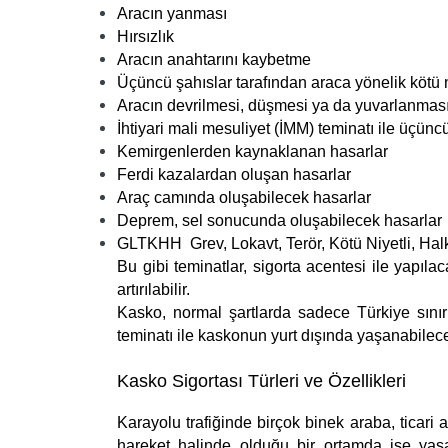
Aracın yanması
Hırsızlık
Aracın anahtarını kaybetme
Üçüncü şahıslar tarafından araca yönelik kötü n
Aracın devrilmesi, düşmesi ya da yuvarlanmas
İhtiyari mali mesuliyet (İMM) teminatı ile üçüncü
Kemirgenlerden kaynaklanan hasarlar
Ferdi kazalardan oluşan hasarlar
Araç camında oluşabilecek hasarlar
Deprem, sel sonucunda oluşabilecek hasarlar
GLTKHH Grev, Lokavt, Terör, Kötü Niyetli, Hal
Bu gibi teminatlar, sigorta acentesi ile yapılac
artırılabilir.
Kasko, normal şartlarda sadece Türkiye sınırl
teminatı ile kaskonun yurt dışında yaşanabilec
Kasko Sigortası Türleri ve Özellikleri
Karayolu trafiğinde birçok binek araba, ticari
hareket halinde olduğu bir ortamda ise ya