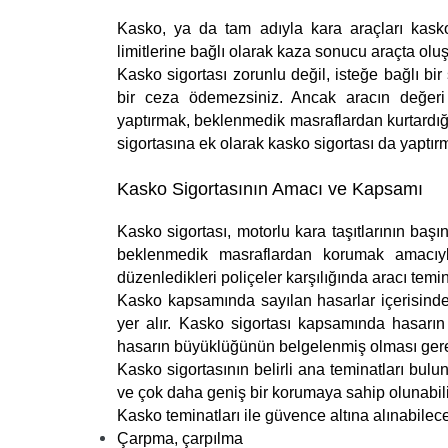
Kasko, ya da tam adıyla kara araçları kasko 
limitlerine bağlı olarak kaza sonucu araçta oluş
Kasko sigortası zorunlu değil, isteğe bağlı bir
bir ceza ödemezsiniz. Ancak aracın değeri 
yaptırmak, beklenmedik masraflardan kurtardığı
sigortasına ek olarak kasko sigortası da yaptırm
Kasko Sigortasının Amacı ve Kapsamı
Kasko sigortası, motorlu kara taşıtlarının baş
beklenmedik masraflardan korumak amacıyla 
düzenledikleri poliçeler karşılığında aracı temina
Kasko kapsamında sayılan hasarlar içerisinde 
yer alır. Kasko sigortası kapsamında hasarın
hasarın büyüklüğünün belgelenmiş olması gere
Kasko sigortasının belirli ana teminatları bulunu
ve çok daha geniş bir korumaya sahip olunabili
Kasko teminatları ile güvence altına alınabilece
Çarpma, çarpılma