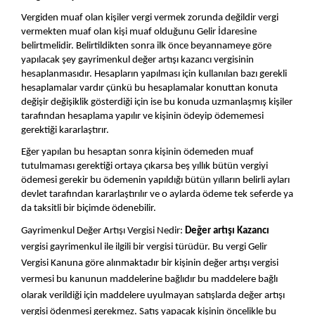
Vergiden muaf olan kişiler vergi vermek zorunda değildir vergi 
vermekten muaf olan kişi muaf olduğunu Gelir İdaresine 
belirtmelidir. Belirtildikten sonra ilk önce beyannameye göre 
yapılacak şey gayrimenkul değer artışı kazancı vergisinin 
hesaplanmasıdır. Hesapların yapılması için kullanılan bazı gerekli 
hesaplamalar vardır çünkü bu hesaplamalar konuttan konuta 
değişir değişiklik gösterdiği için ise bu konuda uzmanlaşmış kişiler 
tarafından hesaplama yapılır ve kişinin ödeyip ödememesi 
gerektiği kararlaştırır. 
Eğer yapılan bu hesaptan sonra kişinin ödemeden muaf 
tutulmaması gerektiği ortaya çıkarsa beş yıllık bütün vergiyi 
ödemesi gerekir bu ödemenin yapıldığı bütün yılların belirli ayları 
devlet tarafından kararlaştırılır ve o aylarda ödeme tek seferde ya 
da taksitli bir biçimde ödenebilir.
Gayrimenkul Değer Artışı Vergisi Nedir: 
Değer artışı Kazancı
vergisi gayrimenkul ile ilgili bir vergisi türüdür. Bu vergi Gelir 
Vergisi Kanuna göre alınmaktadır bir kişinin değer artışı vergisi 
vermesi bu kanunun maddelerine bağlıdır bu maddelere bağlı 
olarak verildiği için maddelere uyulmayan satışlarda değer artışı 
vergisi ödenmesi gerekmez. Satış yapacak kişinin öncelikle bu 