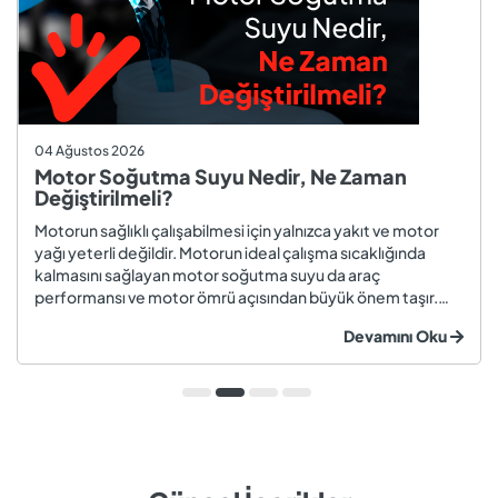
04 Ağustos 2026
Motor Soğutma Suyu Nedir, Ne Zaman
Değiştirilmeli?
Motorun sağlıklı çalışabilmesi için yalnızca yakıt ve motor
yağı yeterli değildir. Motorun ideal çalışma sıcaklığında
kalmasını sağlayan motor soğutma suyu da araç
performansı ve motor ömrü açısından büyük önem taşır.
Düzenli olarak kontrol edilmeyen veya zamanında
Devamını Oku
değiştirilmeyen soğutma suyu; hararet, korozyon, motor
arızaları ve yüksek onarım ma...