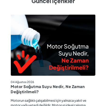
Güncel İçerikler
04
04 Ağustos 2026
M
Motor Soğutma Suyu Nedir, Ne Zaman
Ta
Değiştirilmeli?
r
Ev
Motorun sağlıklı çalışabilmesi için yalnızca yakıt ve
ba
motor yağı yeterli değildir. Motorun ideal çalışma