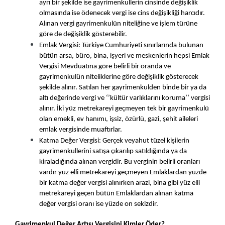
ayrı bir şekilde ise gayrimenkullerin cinsinde değişiklik 
olmasında ise ödenecek vergi ise cins değişikliği harcıdır. 
Alınan vergi gayrimenkulün niteliğine ve işlem türüne 
göre de değişiklik gösterebilir.   
Emlak Vergisi: Türkiye Cumhuriyeti sınırlarında bulunan 
bütün arsa, büro, bina, işyeri ve meskenlerin hepsi Emlak 
Vergisi Mevduatına göre belirli bir oranda ve 
gayrimenkulün niteliklerine göre değişiklik gösterecek 
şekilde alınır. Satılan her gayrimenkulden binde bir ya da 
altı değerinde vergi ve ‘’kültür varlıklarını koruma’’ vergisi 
alınır. İki yüz metrekareyi geçmeyen tek bir gayrimenkulü 
olan emekli, ev hanımı, işsiz, özürlü, gazi, şehit aileleri 
emlak vergisinde muaftırlar. 
Katma Değer Vergisi: Gerçek veyahut tüzel kişilerin 
gayrimenkullerini satışa çıkarılıp satıldığında ya da 
kiraladığında alınan vergidir. Bu verginin belirli oranları 
vardır yüz elli metrekareyi geçmeyen Emlaklardan yüzde 
bir katma değer vergisi alınırken arazi, bina gibi yüz elli 
metrekareyi geçen bütün Emlaklardan alınan katma 
değer vergisi oranı ise yüzde on sekizdir.
Gayrimenkul Değer Artışı Vergisini Kimler Öder?