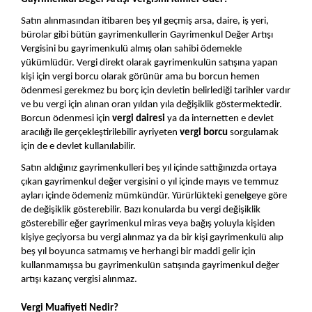
Satın alınmasından itibaren beş yıl geçmiş arsa, daire, iş yeri, 
bürolar gibi bütün gayrimenkullerin Gayrimenkul Değer Artışı 
Vergisini bu gayrimenkulü almış olan sahibi ödemekle 
yükümlüdür. Vergi direkt olarak gayrimenkulün satışına yapan 
kişi için vergi borcu olarak görünür ama bu borcun hemen 
ödenmesi gerekmez bu borç için devletin belirlediği tarihler vardır 
ve bu vergi için alınan oran yıldan yıla değişiklik göstermektedir. 
Borcun ödenmesi için 
vergi dairesi
 ya da internetten e devlet 
aracılığı ile gerçekleştirilebilir ayriyeten 
vergi borcu 
sorgulamak 
için de e devlet kullanılabilir. 
Satın aldığınız gayrimenkulleri beş yıl içinde sattığınızda ortaya 
çıkan gayrimenkul değer vergisini o yıl içinde mayıs ve temmuz 
ayları içinde ödemeniz mümkündür. Yürürlükteki genelgeye göre 
de değişiklik gösterebilir. Bazı konularda bu vergi değişiklik 
gösterebilir eğer gayrimenkul miras veya bağış yoluyla kişiden 
kişiye geçiyorsa bu vergi alınmaz ya da bir kişi gayrimenkulü alıp 
beş yıl boyunca satmamış ve herhangi bir maddi gelir için 
kullanmamışsa bu gayrimenkulün satışında gayrimenkul değer 
artışı kazanç vergisi alınmaz.
Vergi Muafiyeti Nedir?