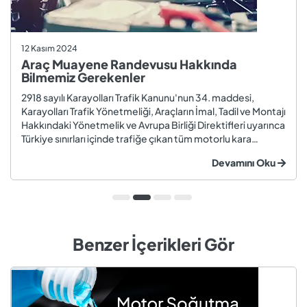
12 Kasım 2024
Araç Muayene Randevusu Hakkında
Bilmemiz Gerekenler
2918 sayılı Karayolları Trafik Kanunu'nun 34. maddesi,
Karayolları Trafik Yönetmeliği, Araçların İmal, Tadil ve Montajı
Hakkındaki Yönetmelik ve Avrupa Birliği Direktifleri uyarınca
Türkiye sınırları içinde trafiğe çıkan tüm motorlu kara
taşıtları ve römorklar, araç muayenesi yaptırmak
Devamını Oku
zorundadır. Araç muayenesi; otomobil, motosiklet,
kamyon, kamyo...
Benzer İçerikleri Gör