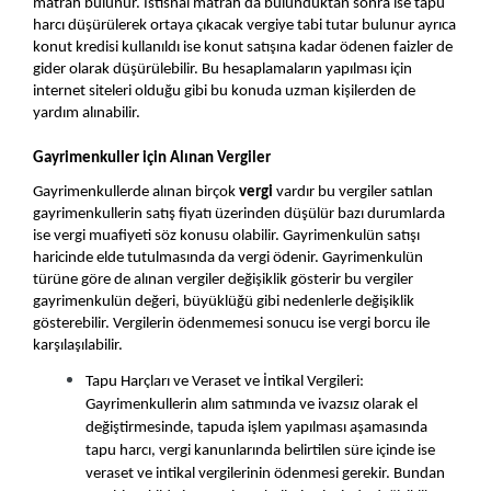
matrah bulunur. İstisnai matrah da bulunduktan sonra ise tapu 
harcı düşürülerek ortaya çıkacak vergiye tabi tutar bulunur ayrıca 
konut kredisi kullanıldı ise konut satışına kadar ödenen faizler de 
gider olarak düşürülebilir. Bu hesaplamaların yapılması için 
internet siteleri olduğu gibi bu konuda uzman kişilerden de 
yardım alınabilir.
Gayrimenkuller için Alınan Vergiler 
Gayrimenkullerde alınan birçok 
vergi
 vardır bu vergiler satılan 
gayrimenkullerin satış fiyatı üzerinden düşülür bazı durumlarda 
ise vergi muafiyeti söz konusu olabilir. Gayrimenkulün satışı 
haricinde elde tutulmasında da vergi ödenir. Gayrimenkulün 
türüne göre de alınan vergiler değişiklik gösterir bu vergiler 
gayrimenkulün değeri, büyüklüğü gibi nedenlerle değişiklik 
gösterebilir. Vergilerin ödenmemesi sonucu ise vergi borcu ile 
karşılaşılabilir.
Tapu Harçları ve Veraset ve İntikal Vergileri: 
Gayrimenkullerin alım satımında ve ivazsız olarak el 
değiştirmesinde, tapuda işlem yapılması aşamasında 
tapu harcı, vergi kanunlarında belirtilen süre içinde ise 
veraset ve intikal vergilerinin ödenmesi gerekir. Bundan 