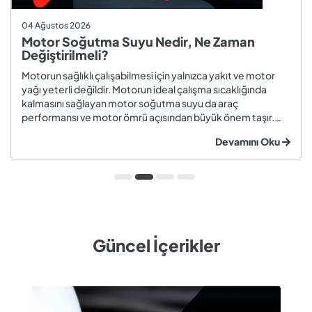
04 Ağustos 2026
Motor Soğutma Suyu Nedir, Ne Zaman
Değiştirilmeli?
Motorun sağlıklı çalışabilmesi için yalnızca yakıt ve motor
yağı yeterli değildir. Motorun ideal çalışma sıcaklığında
kalmasını sağlayan motor soğutma suyu da araç
performansı ve motor ömrü açısından büyük önem taşır.
Düzenli olarak kontrol edilmeyen veya zamanında
Devamını Oku
değiştirilmeyen soğutma suyu; hararet, korozyon, motor
arızaları ve yüksek onarım ma...
Güncel İçerikler