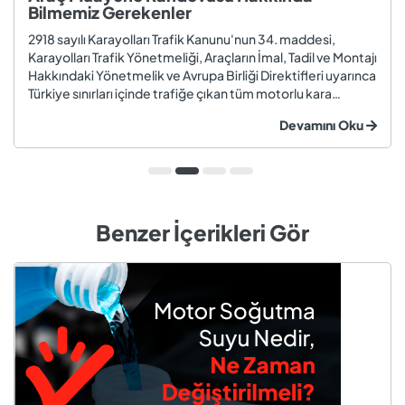
Bilmemiz Gerekenler
2918 sayılı Karayolları Trafik Kanunu'nun 34. maddesi,
Karayolları Trafik Yönetmeliği, Araçların İmal, Tadil ve Montajı
Hakkındaki Yönetmelik ve Avrupa Birliği Direktifleri uyarınca
Türkiye sınırları içinde trafiğe çıkan tüm motorlu kara
taşıtları ve römorklar, araç muayenesi yaptırmak
Devamını Oku
zorundadır. Araç muayenesi; otomobil, motosiklet,
kamyon, kamyo...
Benzer İçerikleri Gör