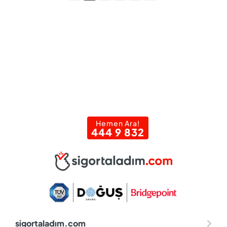
Hemen Ara!
444 9 832
sigortaladım.com