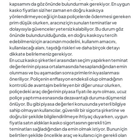
kapsamını da göz önünde bulundurmak gerekiyor. En uygun
kasko fiyatları sizi her zaman en doğru kaskoya
yönlendirmeyeceği için bazı poliçelerde ödenmesi gereken
prim düşük olurken, aracınız için sunulan teminatlar ve
dolayısıyla güvenceler yetersiz kalabiliyor. Bu durum göz
önünde bulundurulduğunda, en doğru kaskoyu tercih
edebilmeniz için aracınızın modelini, kullanım amacını,
kullanılacağı alanı, taşıdığı riskleri ve daha birçok detayı
dikkate belirlemeniz gerekiyor.
En ucuz kasko şirketleri arasından seçim yapılırken teminat
değerlerinin piyasa ortalamasında hesaplandığından emin
olunması ve bu aşamadan sonra primlerin kıyaslanması
öneriliyor. Poliçenin enflasyon endeksli olup olmadığının
kontrolü de avantajını belirleyen bir diğer unsur olurken,
poliçedeki araç değerinin piyasa fiyatı ile aynı olması, ucuz
poliçe yaptırma esnasında dezavantajlı duruma düşmenizi
önlüyor. Bu gibi piyasa değerleri konusunda yeterli bilgiye
sahip olmayan kullanıcılar, güvenilir bir sigorta şirketine ve
doğru bir şekilde bilgilendirilmeye ihtiyaç duyarken, uygun
fiyatla satın aldıkları kasko sigortasının gerekli tüm
teminatları sağladığından da emin olmak istiyor. Bunun için
belirtilen şekilde öncelikle araç ve kullanıcı için gerekli olan