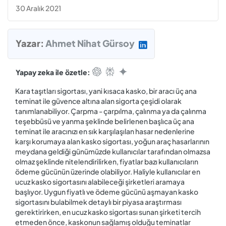
30 Aralık 2021
Yazar:
Ahmet Nihat Gürsoy
Yapay zeka ile özetle:
Kara taşıtları sigortası, yani kısaca kasko, bir aracı üç ana
teminat ile güvence altına alan sigorta çeşidi olarak
tanımlanabiliyor. Çarpma - çarpılma, çalınma ya da çalınma
teşebbüsü ve yanma şeklinde belirlenen başlıca üç ana
teminat ile aracınızı en sık karşılaşılan hasar nedenlerine
karşı korumaya alan kasko sigortası, yoğun araç hasarlarının
meydana geldiği günümüzde kullanıcılar tarafından olmazsa
olmaz şeklinde nitelendirilirken, fiyatlar bazı kullanıcıların
ödeme gücünün üzerinde olabiliyor. Haliyle kullanıcılar en
ucuz kasko sigortasını alabileceği şirketleri aramaya
başlıyor. Uygun fiyatlı ve ödeme gücünü aşmayan kasko
sigortasını bulabilmek detaylı bir piyasa araştırması
gerektirirken, en ucuz kasko sigortası sunan şirketi tercih
etmeden önce, kaskonun sağlamış olduğu teminatlar