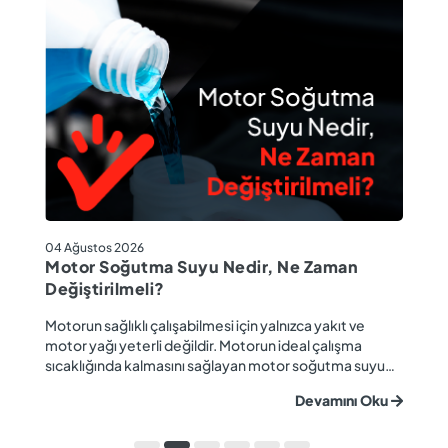
04
04 Ağustos 2026
M
Motor Soğutma Suyu Nedir, Ne Zaman
Ta
Değiştirilmeli?
r
Ev
Motorun sağlıklı çalışabilmesi için yalnızca yakıt ve
ba
motor yağı yeterli değildir. Motorun ideal çalışma
gü
sıcaklığında kalmasını sağlayan motor soğutma suyu
u
ya
da araç performansı ve motor ömrü açısından büyük
Devamını Oku
ki
önem taşır. Düzenli olarak kontrol edilmeyen veya
ön
zamanında değiştirilmeyen soğutma suyu; hararet,
ka
korozyon, motor arızaları ve yüksek onarım ma...