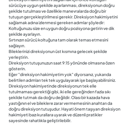
sürücüye uygun şekilde ayarlanması, direksiyonun doğru
şekilde tutulması ve özellikle manevralarda doğru bir
tutuşun gerçekleştirilmesi gerekir. Direksiyon hakimiyetini
sağlamak adına izlenmesi gereken adımlar şöyledir:
Koltuğunuzu size en uygun doğru pozisyona getirin ve dik
şekilde ayarlayın.
Sırtınızın sürücü koltuğuna tam olarak temas etmesini
sağlayın.
Bileklerinizi direksiyonun üst kısmına gelecek şekilde
yerleştirin.
Direksiyon tutuşunuzun saat 9:15 yönünde olmasına özen
gösterin.
Eğer "direksiyon hakimiyetim yok" diyorsanız, yukarıda
belirtilen adımları tek tek uygulayarak işe başlayabilirsiniz.
Direksiyon hakimiyetinde direksiyonun tek elle
tutulmaması gerektiği gibi, iki elle gereğinden fazla sıkı
şekilde tutmak da doğru değildir. Olası bir kazada hava
yastığının el ve bileklere zarar vermemesinin anahtarı da
doğru direksiyon tutuşudur. Hayati önem taşıyan direksiyon
hakimiyeti bazı kurallara uyarak ve düzenli pratikler
sayesinde rahatlıkla geliştirilebilir.