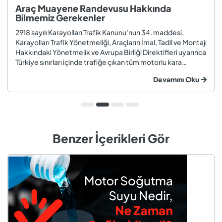
Araç Muayene Randevusu Hakkında
Bilmemiz Gerekenler
2918 sayılı Karayolları Trafik Kanunu'nun 34. maddesi,
Karayolları Trafik Yönetmeliği, Araçların İmal, Tadil ve Montajı
Hakkındaki Yönetmelik ve Avrupa Birliği Direktifleri uyarınca
Türkiye sınırları içinde trafiğe çıkan tüm motorlu kara
taşıtları ve römorklar, araç muayenesi yaptırmak
Devamını Oku
zorundadır. Araç muayenesi; otomobil, motosiklet,
kamyon, kamyo...
Benzer İçerikleri Gör