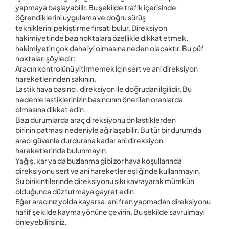
yapmaya başlayabilir. Bu şekilde trafik içerisinde
öğrendiklerini uygulama ve doğru sürüş
tekniklerini pekiştirme fırsatı bulur. Direksiyon
hakimiyetinde bazı noktalara özellikle dikkat etmek,
hakimiyetin çok daha iyi olmasına neden olacaktır. Bu püf
noktaları şöyledir:
Aracın kontrolünü yitirmemek için sert ve ani direksiyon
hareketlerinden sakının.
Lastik hava basıncı, direksiyon ile doğrudan ilgilidir. Bu
nedenle lastiklerinizin basıncının önerilen oranlarda
olmasına dikkat edin.
Bazı durumlarda araç direksiyonu ön lastiklerden
birinin patması nedeniyle ağırlaşabilir. Bu tür bir durumda
aracı güvenle durdurana kadar ani direksiyon
hareketlerinde bulunmayın.
Yağış, kar ya da buzlanma gibi zor hava koşullarında
direksiyonu sert ve ani hareketler eşliğinde kullanmayın.
Su birikintilerinde direksiyonu sıkı kavrayarak mümkün
olduğunca düz tutmaya gayret edin.
Eğer aracınız yolda kayarsa, ani fren yapmadan direksiyonu
hafif şekilde kayma yönüne çevirin. Bu şekilde savrulmayı
önleyebilirsiniz.