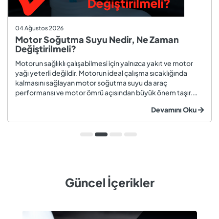
04 Ağustos 2026
Motor Soğutma Suyu Nedir, Ne Zaman
Değiştirilmeli?
Motorun sağlıklı çalışabilmesi için yalnızca yakıt ve motor
yağı yeterli değildir. Motorun ideal çalışma sıcaklığında
kalmasını sağlayan motor soğutma suyu da araç
performansı ve motor ömrü açısından büyük önem taşır.
Düzenli olarak kontrol edilmeyen veya zamanında
Devamını Oku
değiştirilmeyen soğutma suyu; hararet, korozyon, motor
arızaları ve yüksek onarım ma...
Güncel İçerikler