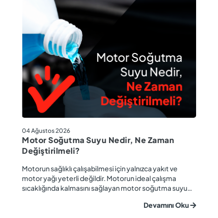
04
04 Ağustos 2026
M
Motor Soğutma Suyu Nedir, Ne Zaman
Ta
Değiştirilmeli?
r
Ev
Motorun sağlıklı çalışabilmesi için yalnızca yakıt ve
ba
motor yağı yeterli değildir. Motorun ideal çalışma
gü
sıcaklığında kalmasını sağlayan motor soğutma suyu
u
ya
da araç performansı ve motor ömrü açısından büyük
Devamını Oku
ki
önem taşır. Düzenli olarak kontrol edilmeyen veya
ön
zamanında değiştirilmeyen soğutma suyu; hararet,