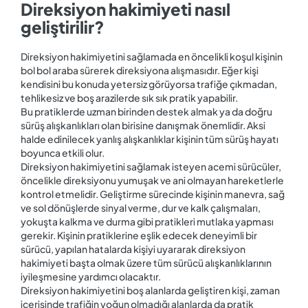
Direksiyon hakimiyeti nasıl
geliştirilir?
Direksiyon hakimiyetini sağlamada en öncelikli koşul kişinin
bol bol araba sürerek direksiyona alışmasıdır. Eğer kişi
kendisini bu konuda yetersiz görüyorsa trafiğe çıkmadan,
tehlikesiz ve boş arazilerde sık sık pratik yapabilir.
Bu pratiklerde uzman birinden destek almak ya da doğru
sürüş alışkanlıkları olan birisine danışmak önemlidir. Aksi
halde edinilecek yanlış alışkanlıklar kişinin tüm sürüş hayatı
boyunca etkili olur.
Direksiyon hakimiyetini sağlamak isteyen acemi sürücüler,
öncelikle direksiyonu yumuşak ve ani olmayan hareketlerle
kontrol etmelidir. Geliştirme sürecinde kişinin manevra, sağ
ve sol dönüşlerde sinyal verme, dur ve kalk çalışmaları,
yokuşta kalkma ve durma gibi pratikleri mutlaka yapması
gerekir. Kişinin pratiklerine eşlik edecek deneyimli bir
sürücü, yapılan hatalarda kişiyi uyararak direksiyon
hakimiyeti başta olmak üzere tüm sürücü alışkanlıklarının
iyileşmesine yardımcı olacaktır.
Direksiyon hakimiyetini boş alanlarda geliştiren kişi, zaman
içerisinde trafiğin yoğun olmadığı alanlarda da pratik