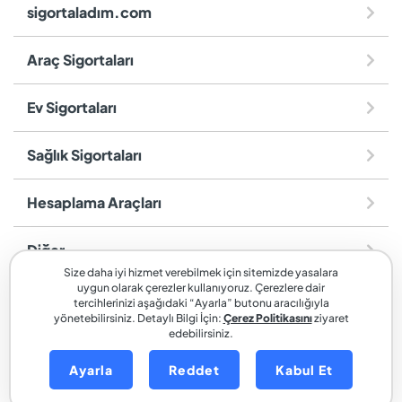
sigortaladım.com
Araç Sigortaları
Ev Sigortaları
Sağlık Sigortaları
Hesaplama Araçları
Diğer
Size daha iyi hizmet verebilmek için sitemizde yasalara
uygun olarak çerezler kullanıyoruz. Çerezlere dair
sigortaladım.com
, SİGORTALADIM SİGORTA VE REASÜRANS
tercihlerinizi aşağıdaki “Ayarla” butonu aracılığıyla
BROKERLİĞİ A.Ş. markasıdır.
yönetebilirsiniz. Detaylı Bilgi İçin:
Çerez Politikasını
ziyaret
edebilirsiniz.
Ayarla
Reddet
Kabul Et