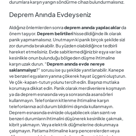
durumlara karşın yangın söndürme cihazı bulundurmalısınız.
Deprem Anında Evdeyseniz
Aldığınız önlemlerden sonra
deprem anında yapılacaklar
da
önem taşıyor.
Deprem belirtileri
hissedildiğinde ilk olarak
panik yapmamalısınız. Unutmayın ki panik birçok şekilde sizi
zor durumda bırakabilir. Bu yüzden olabildiğince tedbirli
hareket etmelisiniz. Evde sabitlemediğiniz bir eşya var ise
kesinlikle onun bulunduğu bölgeden düşme ihtimaline
karşın uzak durun. “
Deprem anında evde nereye
saklanmalıyız
?” sorusu ise şu şekilde yanıtlanabilir. Kanepe
ve benzeri eşyaların yanına çökerek hayat üçgeni oluşturun.
Ve çök-kapan-tutun yolunu tercih edin. Başınızı mutlaka
korumaya dikkat edin. Panik olarak merdivenlere koşmayın
ya da deprem esnasında veya sonrasında asansörleri
kullanmayın. Telefonların kitlenme ihtimaline karşın
telefonlarınızı acil durum bildirimi dışında kullanmayın.
Deprem esnasında evinizde oluşabilecek olan sızıntı ve
benzeri durumların ihtimalini düşünerek kesinlikle çakmak,
kibrit yakmayın. Veya elektrik düğmelerine dokunmaya
çalışmayın. Patlama ihtimaline karşı pencerelerden veya