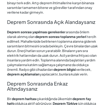
binayı terk edin. Artçı deprem ihtimallerine karşın binanıza
sarsıntılar tamamen bitene ve görevliler tarafından onay
verilene kadar girmeyin.
Deprem Sonrasında Açık Alandaysanız
Deprem sonrası yapılması gerekenler
arasında önlem
olarak alınmış olan
deprem sonrası toplanma yerleri
tercih
edilmeli. Mahallenizde belirlenen toplanma alanına giderek
sarsıntıların bitmesini orada bekleyin. Çevre binalardan uzak
durun. Enerji hatları sorun yaratabilir. Binaların yanı sıra
elektrik hatlarından da uzak durun. Acil yardıma ihtiyacı olan
insanlara yardım edin. Toplanma alanında başlatılan yardım
çalışmalarına katılım sağlamaya çalışmanız da oldukça
önemli. Radyo gibi cihazlardan
deprem bilgisi
verilecek,
deprem açıklamaları
yapılacaktır, bunlara kulak verin.
Deprem Sonrasında Enkaz
Altındaysanız
Bir
deprem haritası
çıkarıldığında ülkemizin
deprem fay
hattı
oldukça aktif görünüyor.
Deprem Türkiye
için oldukça