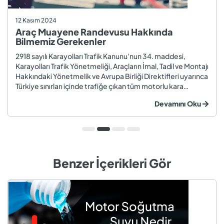
12 Kasım 2024
Araç Muayene Randevusu Hakkında
Bilmemiz Gerekenler
2918 sayılı Karayolları Trafik Kanunu'nun 34. maddesi,
Karayolları Trafik Yönetmeliği, Araçların İmal, Tadil ve Montajı
Hakkındaki Yönetmelik ve Avrupa Birliği Direktifleri uyarınca
Türkiye sınırları içinde trafiğe çıkan tüm motorlu kara
taşıtları ve römorklar, araç muayenesi yaptırmak
Devamını Oku
zorundadır. Araç muayenesi; otomobil, motosiklet,
kamyon, kamyo...
Benzer İçerikleri Gör