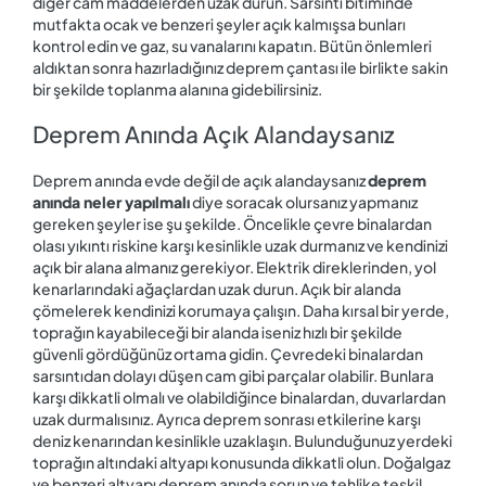
diğer cam maddelerden uzak durun. Sarsıntı bitiminde
mutfakta ocak ve benzeri şeyler açık kalmışsa bunları
kontrol edin ve gaz, su vanalarını kapatın. Bütün önlemleri
aldıktan sonra hazırladığınız deprem çantası ile birlikte sakin
bir şekilde toplanma alanına gidebilirsiniz.
Deprem Anında Açık Alandaysanız
Deprem anında evde değil de açık alandaysanız
deprem
anında neler yapılmalı
diye soracak olursanız yapmanız
gereken şeyler ise şu şekilde. Öncelikle çevre binalardan
olası yıkıntı riskine karşı kesinlikle uzak durmanız ve kendinizi
açık bir alana almanız gerekiyor. Elektrik direklerinden, yol
kenarlarındaki ağaçlardan uzak durun. Açık bir alanda
çömelerek kendinizi korumaya çalışın. Daha kırsal bir yerde,
toprağın kayabileceği bir alanda iseniz hızlı bir şekilde
güvenli gördüğünüz ortama gidin. Çevredeki binalardan
sarsıntıdan dolayı düşen cam gibi parçalar olabilir. Bunlara
karşı dikkatli olmalı ve olabildiğince binalardan, duvarlardan
uzak durmalısınız. Ayrıca deprem sonrası etkilerine karşı
deniz kenarından kesinlikle uzaklaşın. Bulunduğunuz yerdeki
toprağın altındaki altyapı konusunda dikkatli olun. Doğalgaz
ve benzeri altyapı deprem anında sorun ve tehlike teşkil