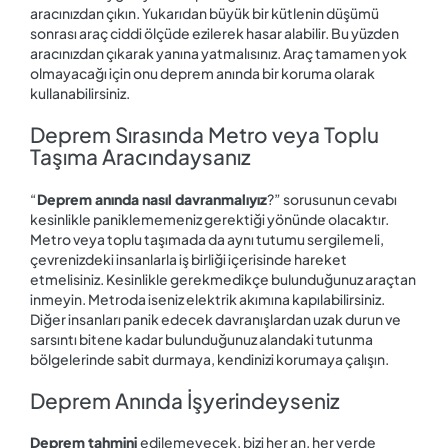
aracınızdan çıkın. Yukarıdan büyük bir kütlenin düşümü
sonrası araç ciddi ölçüde ezilerek hasar alabilir. Bu yüzden
aracınızdan çıkarak yanına yatmalısınız. Araç tamamen yok
olmayacağı için onu deprem anında bir koruma olarak
kullanabilirsiniz.
Deprem Sırasında Metro veya Toplu
Taşıma Aracındaysanız
“
Deprem anında nasıl davranmalıyız
?” sorusunun cevabı
kesinlikle paniklememeniz gerektiği yönünde olacaktır.
Metro veya toplu taşımada da aynı tutumu sergilemeli,
çevrenizdeki insanlarla iş birliği içerisinde hareket
etmelisiniz. Kesinlikle gerekmedikçe bulunduğunuz araçtan
inmeyin. Metroda iseniz elektrik akımına kapılabilirsiniz.
Diğer insanları panik edecek davranışlardan uzak durun ve
sarsıntı bitene kadar bulunduğunuz alandaki tutunma
bölgelerinde sabit durmaya, kendinizi korumaya çalışın.
Deprem Anında İşyerindeyseniz
Deprem tahmini
edilemeyecek, bizi her an, her yerde