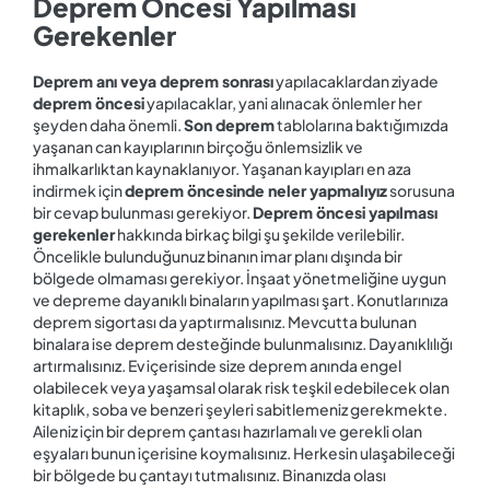
Deprem Öncesi Yapılması
Gerekenler
Deprem anı veya deprem sonrası
yapılacaklardan ziyade
deprem öncesi
yapılacaklar, yani alınacak önlemler her
şeyden daha önemli.
Son deprem
tablolarına baktığımızda
yaşanan can kayıplarının birçoğu önlemsizlik ve
ihmalkarlıktan kaynaklanıyor. Yaşanan kayıpları en aza
indirmek için
deprem öncesinde neler yapmalıyız
sorusuna
bir cevap bulunması gerekiyor.
Deprem öncesi yapılması
gerekenler
hakkında birkaç bilgi şu şekilde verilebilir.
Öncelikle bulunduğunuz binanın imar planı dışında bir
bölgede olmaması gerekiyor. İnşaat yönetmeliğine uygun
ve depreme dayanıklı binaların yapılması şart. Konutlarınıza
deprem sigortası da yaptırmalısınız. Mevcutta bulunan
binalara ise deprem desteğinde bulunmalısınız. Dayanıklılığı
artırmalısınız. Ev içerisinde size deprem anında engel
olabilecek veya yaşamsal olarak risk teşkil edebilecek olan
kitaplık, soba ve benzeri şeyleri sabitlemeniz gerekmekte.
Aileniz için bir deprem çantası hazırlamalı ve gerekli olan
eşyaları bunun içerisine koymalısınız. Herkesin ulaşabileceği
bir bölgede bu çantayı tutmalısınız. Binanızda olası