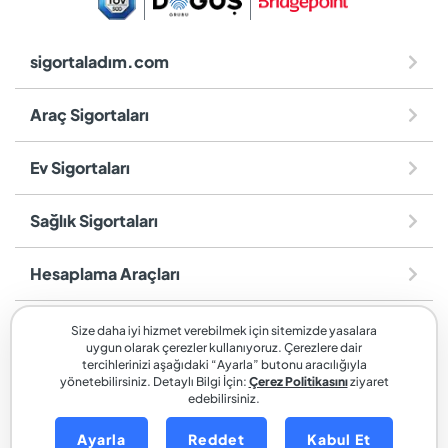
sigortaladım.com
Araç Sigortaları
Ev Sigortaları
Sağlık Sigortaları
Hesaplama Araçları
Diğer
Size daha iyi hizmet verebilmek için sitemizde yasalara
uygun olarak çerezler kullanıyoruz. Çerezlere dair
tercihlerinizi aşağıdaki “Ayarla” butonu aracılığıyla
sigortaladım.com
, SİGORTALADIM SİGORTA VE REASÜRANS
yönetebilirsiniz. Detaylı Bilgi İçin:
Çerez Politikasını
ziyaret
edebilirsiniz.
BROKERLİĞİ A.Ş. markasıdır.
Ayarla
Reddet
Kabul Et