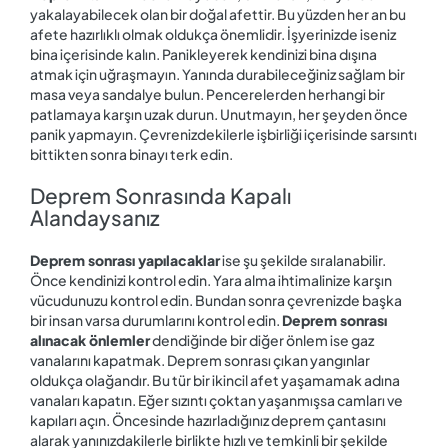
yakalayabilecek olan bir doğal afettir. Bu yüzden her an bu
afete hazırlıklı olmak oldukça önemlidir. İşyerinizde iseniz
bina içerisinde kalın. Panikleyerek kendinizi bina dışına
atmak için uğraşmayın. Yanında durabileceğiniz sağlam bir
masa veya sandalye bulun. Pencerelerden herhangi bir
patlamaya karşın uzak durun. Unutmayın, her şeyden önce
panik yapmayın. Çevrenizdekilerle işbirliği içerisinde sarsıntı
bittikten sonra binayı terk edin.
Deprem Sonrasında Kapalı
Alandaysanız
Deprem sonrası yapılacaklar
ise şu şekilde sıralanabilir.
Önce kendinizi kontrol edin. Yara alma ihtimalinize karşın
vücudunuzu kontrol edin. Bundan sonra çevrenizde başka
bir insan varsa durumlarını kontrol edin.
Deprem sonrası
alınacak önlemler
dendiğinde bir diğer önlem ise gaz
vanalarını kapatmak. Deprem sonrası çıkan yangınlar
oldukça olağandır. Bu tür bir ikincil afet yaşamamak adına
vanaları kapatın. Eğer sızıntı çoktan yaşanmışsa camları ve
kapıları açın. Öncesinde hazırladığınız deprem çantasını
alarak yanınızdakilerle birlikte hızlı ve temkinli bir şekilde