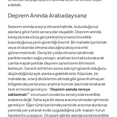
edebilir.
Deprem Anında Arabadaysanız
Deprem anında araçta olmanız halinde, bulunduğunuz
alanlara göre farklı senaryolar oluşabilir. Deprem anında
karayolunda sürüş gerçekleştiriyorsanız öncelikle
bulunduğunuz yerin güvenliği önemli. Bir mahalle içerisinde
veya otobanda olmanız alacağınız aksiyona etki
göstermektedir. Geniş bir yolda olmanız takdirinde
paniklemeden sağa yanaşın, anahtarı kontakta bırakarak
camlar kapalı şekilde deprem sarsıntısının bitmesini
bekleyin. Sarsıntı bittikten sonra sizin için güvenli olduğunu
düşündüğünüz açık alanlara gidebilirsiniz. Köprüde, bir
mahallede, enerji direklerinin altında gibi güvenli olmayan
bölgelerdeyseniz aracı anahtar kontak üzerinde bırakarak
terk etmeniz gerekiyor. “
Deprem anında nereye
saklanmalı
?” sorunuzun cevabı bu senaryoda kesinlikle
arabanız değil. Daha açık bir alana aracınız olmadan gitmeniz
gerekiyor. Eğer tünel içerisindeyseniz de aracınızı durdurup
yanında yan yatarak evde uyguladığınız çök-kapan-tutun
hareketini uygulayın. Otopark gibi bir alanda iseniz kesinlikle