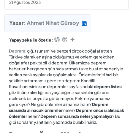
21 Ağustos 2023
Yazar:
Ahmet Nihat Gürsoy
Yapay zeka ile özetle:
Deprem
, çığ, tsunami ve benzeri birçok doğal afetten
Türkiye olarak en aşina olduğumuz ve önlem gerektiren
doğal afet pek tabii ki deprem. Ülkemizde deprem
haberleri her geçen gün hızla artmakta ve bu afet nedeniyle
verilen can kayıpları da çoğalmakta. Önlemlerimizi hızlı bir
şekilde arttırmamız gereken deprem Kandilli
Rasathanesinin son depremler sayfasındaki
deprem listesi
göz önüne alındığında yaşadığımız sarsıntılar göz ardı
edilecek bir boyutta görünmüyor. Peki ne yapmamız
gerekiyor? Ne gibi önlemler almamız lazım?
Deprem
sırasında alınacak önlemler
neler?
Deprem öncesi alınacak
önlemler
neler?
Deprem sonrasında neler yapmalıyız
? Bu
gibi soruların yanıtlarını yazımızda bulabilirsiniz.