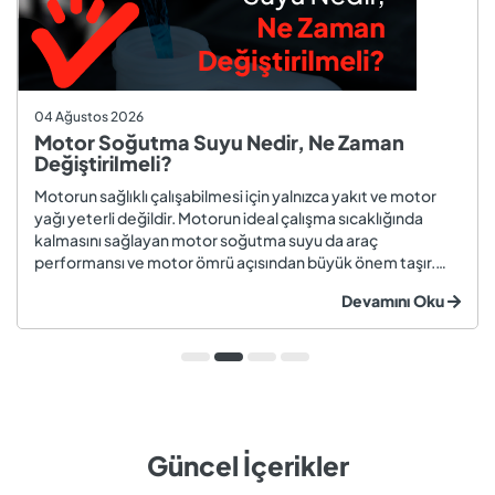
04 Ağustos 2026
Motor Soğutma Suyu Nedir, Ne Zaman
Değiştirilmeli?
Motorun sağlıklı çalışabilmesi için yalnızca yakıt ve motor
yağı yeterli değildir. Motorun ideal çalışma sıcaklığında
kalmasını sağlayan motor soğutma suyu da araç
performansı ve motor ömrü açısından büyük önem taşır.
Düzenli olarak kontrol edilmeyen veya zamanında
Devamını Oku
değiştirilmeyen soğutma suyu; hararet, korozyon, motor
arızaları ve yüksek onarım ma...
Güncel İçerikler