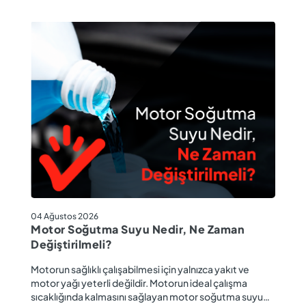
04
04 Ağustos 2026
M
Motor Soğutma Suyu Nedir, Ne Zaman
Ta
Değiştirilmeli?
r
Ev
Motorun sağlıklı çalışabilmesi için yalnızca yakıt ve
ba
motor yağı yeterli değildir. Motorun ideal çalışma
gü
sıcaklığında kalmasını sağlayan motor soğutma suyu
u