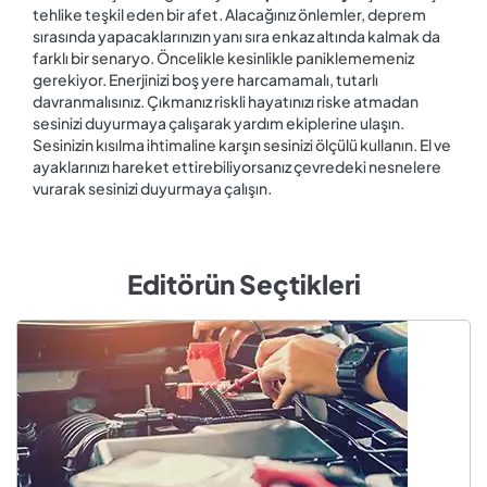
tehlike teşkil eden bir afet. Alacağınız önlemler, deprem
sırasında yapacaklarınızın yanı sıra enkaz altında kalmak da
farklı bir senaryo. Öncelikle kesinlikle paniklememeniz
gerekiyor. Enerjinizi boş yere harcamamalı, tutarlı
davranmalısınız. Çıkmanız riskli hayatınızı riske atmadan
sesinizi duyurmaya çalışarak yardım ekiplerine ulaşın.
Sesinizin kısılma ihtimaline karşın sesinizi ölçülü kullanın. El ve
ayaklarınızı hareket ettirebiliyorsanız çevredeki nesnelere
vurarak sesinizi duyurmaya çalışın.
Editörün Seçtikleri