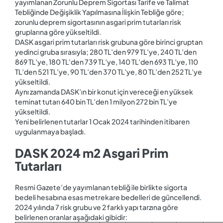
yayımlanan Zorunlu Deprem Sigortası Tarife ve Talimat
Tebliğinde Değişiklik Yapılmasına İlişkin Tebliğe göre;
zorunlu deprem sigortasının asgari prim tutarları risk
gruplarına göre yükseltildi.
DASK asgari prim tutarları risk grubuna göre birinci gruptan
yedinci gruba sırasıyla; 280 TL’den 979 TL’ye, 240 TL’den
869 TL’ye, 180 TL’den 739 TL’ye, 140 TL’den 693 TL’ye, 110
TL’den 521 TL’ye, 90 TL’den 370 TL’ye, 80 TL’den 252 TL’ye
yükseltildi.
Aynı zamanda DASK’ın bir konut için vereceği en yüksek
teminat tutarı 640 bin TL’den 1 milyon 272 bin TL’ye
yükseltildi.
Yeni belirlenen tutarlar 1 Ocak 2024 tarihinden itibaren
uygulanmaya başladı.
DASK 2024 m2 Asgari Prim
Tutarları
Resmi Gazete’de yayımlanan tebliğ ile birlikte sigorta
bedeli hesabına esas metrekare bedelleri de güncellendi.
2024 yılında 7 risk grubu ve 2 farklı yapı tarzına göre
belirlenen oranlar aşağıdaki gibidir: