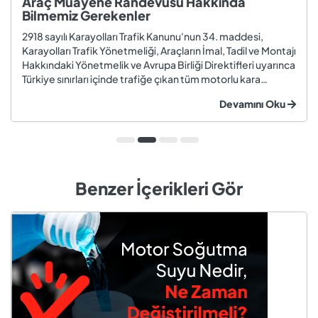
Araç Muayene Randevusu Hakkında
Bilmemiz Gerekenler
2918 sayılı Karayolları Trafik Kanunu'nun 34. maddesi,
Karayolları Trafik Yönetmeliği, Araçların İmal, Tadil ve Montajı
Hakkındaki Yönetmelik ve Avrupa Birliği Direktifleri uyarınca
Türkiye sınırları içinde trafiğe çıkan tüm motorlu kara
taşıtları ve römorklar, araç muayenesi yaptırmak
Devamını Oku
zorundadır. Araç muayenesi; otomobil, motosiklet,
kamyon, kamyo...
Benzer İçerikleri Gör