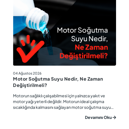
04
04 Ağustos 2026
M
Motor Soğutma Suyu Nedir, Ne Zaman
Ta
Değiştirilmeli?
r
Ev
Motorun sağlıklı çalışabilmesi için yalnızca yakıt ve
ba
motor yağı yeterli değildir. Motorun ideal çalışma
gü
sıcaklığında kalmasını sağlayan motor soğutma suyu
u
ya
da araç performansı ve motor ömrü açısından büyük
Devamını Oku
ki
önem taşır. Düzenli olarak kontrol edilmeyen veya
ön
zamanında değiştirilmeyen soğutma suyu; hararet,