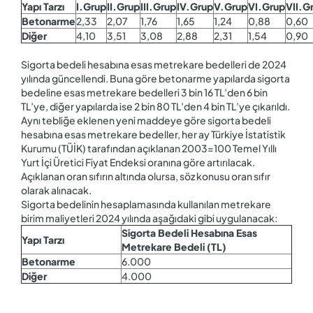
Yapı Tarzı
I.Grup
II.Grup
III.Grup
IV.Grup
V.Grup
VI.Grup
VII.G
Betonarme
2,33
2,07
1,76
1,65
1,24
0,88
0,60
Diğer
4,10
3,51
3,08
2,88
2,31
1,54
0,90
Sigorta bedeli hesabına esas metrekare bedelleri de 2024
yılında güncellendi. Buna göre betonarme yapılarda sigorta
bedeline esas metrekare bedelleri 3 bin 16 TL’den 6 bin
TL’ye, diğer yapılarda ise 2 bin 80 TL’den 4 bin TL’ye çıkarıldı.
Aynı tebliğe eklenen yeni maddeye göre sigorta bedeli
hesabına esas metrekare bedeller, her ay Türkiye İstatistik
Kurumu (TÜİK) tarafından açıklanan 2003=100 Temel Yıllı
Yurt İçi Üretici Fiyat Endeksi oranına göre artırılacak.
Açıklanan oran sıfırın altında olursa, söz konusu oran sıfır
olarak alınacak.
Sigorta bedelinin hesaplamasında kullanılan metrekare
birim maliyetleri 2024 yılında aşağıdaki gibi uygulanacak:
Sigorta Bedeli Hesabına Esas
Yapı Tarzı
Metrekare Bedeli (TL)
Betonarme
6.000
Diğer
4.000