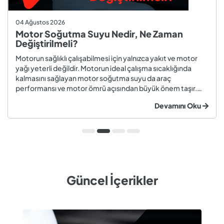
04 Ağustos 2026
Motor Soğutma Suyu Nedir, Ne Zaman
Değiştirilmeli?
Motorun sağlıklı çalışabilmesi için yalnızca yakıt ve motor
yağı yeterli değildir. Motorun ideal çalışma sıcaklığında
kalmasını sağlayan motor soğutma suyu da araç
performansı ve motor ömrü açısından büyük önem taşır.
Düzenli olarak kontrol edilmeyen veya zamanında
Devamını Oku
değiştirilmeyen soğutma suyu; hararet, korozyon, motor
arızaları ve yüksek onarım ma...
Güncel İçerikler