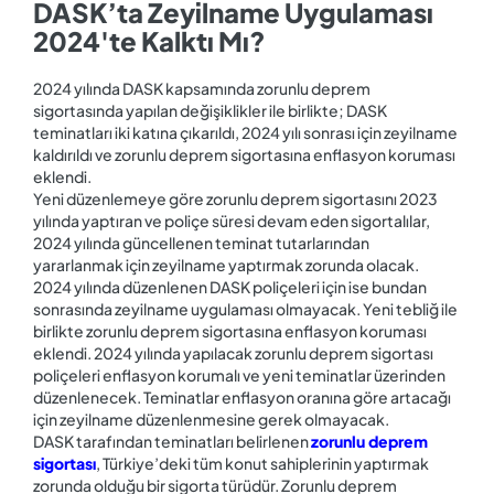
DASK’ta Zeyilname Uygulaması
2024'te Kalktı Mı?
2024 yılında DASK kapsamında zorunlu deprem
sigortasında yapılan değişiklikler ile birlikte; DASK
teminatları iki katına çıkarıldı, 2024 yılı sonrası için zeyilname
kaldırıldı ve zorunlu deprem sigortasına enflasyon koruması
eklendi.
Yeni düzenlemeye göre zorunlu deprem sigortasını 2023
yılında yaptıran ve poliçe süresi devam eden sigortalılar,
2024 yılında güncellenen teminat tutarlarından
yararlanmak için zeyilname yaptırmak zorunda olacak.
2024 yılında düzenlenen DASK poliçeleri için ise bundan
sonrasında zeyilname uygulaması olmayacak. Yeni tebliğ ile
birlikte zorunlu deprem sigortasına enflasyon koruması
eklendi. 2024 yılında yapılacak zorunlu deprem sigortası
poliçeleri enflasyon korumalı ve yeni teminatlar üzerinden
düzenlenecek. Teminatlar enflasyon oranına göre artacağı
için zeyilname düzenlenmesine gerek olmayacak.
DASK tarafından teminatları belirlenen
zorunlu deprem
sigortası
, Türkiye’deki tüm konut sahiplerinin yaptırmak
zorunda olduğu bir sigorta türüdür. Zorunlu deprem