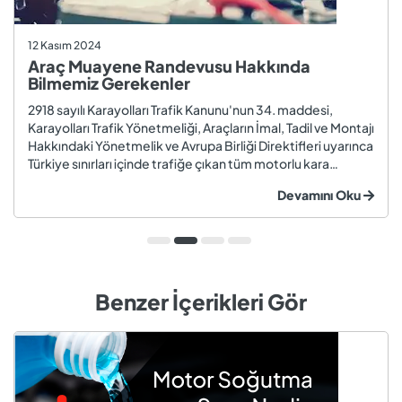
12 Kasım 2024
Araç Muayene Randevusu Hakkında
Bilmemiz Gerekenler
2918 sayılı Karayolları Trafik Kanunu'nun 34. maddesi,
Karayolları Trafik Yönetmeliği, Araçların İmal, Tadil ve Montajı
Hakkındaki Yönetmelik ve Avrupa Birliği Direktifleri uyarınca
Türkiye sınırları içinde trafiğe çıkan tüm motorlu kara
taşıtları ve römorklar, araç muayenesi yaptırmak
Devamını Oku
zorundadır. Araç muayenesi; otomobil, motosiklet,
kamyon, kamyo...
Benzer İçerikleri Gör