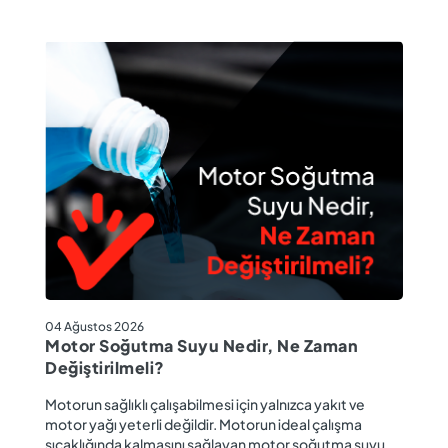
04
04 Ağustos 2026
M
Motor Soğutma Suyu Nedir, Ne Zaman
Ta
Değiştirilmeli?
r
Ev
Motorun sağlıklı çalışabilmesi için yalnızca yakıt ve
ba
motor yağı yeterli değildir. Motorun ideal çalışma
gü
sıcaklığında kalmasını sağlayan motor soğutma suyu