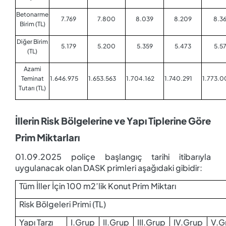
Betonarme
7.769
7.800
8.039
8.209
8.3
Birim (TL)
Diğer Birim
5.179
5.200
5.359
5.473
5.5
(TL)
Azami
Teminat
1.646.975
1.653.563
1.704.162
1.740.291
1.773.0
Tutarı (TL)
İllerin Risk Bölgelerine ve Yapı Tiplerine Göre
Prim Miktarları
01.09.2025 poliçe başlangıç tarihi itibarıyla
uygulanacak olan DASK primleri aşağıdaki gibidir:
Tüm İller İçin 100 m2’lik Konut Prim Miktarı
Risk Bölgeleri Primi (TL)
Yapı Tarzı
I.Grup
II.Grup
III.Grup
IV.Grup
V.G