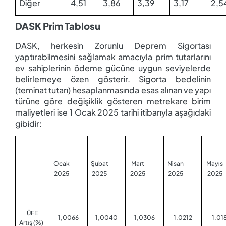
Diğer
4,51
3,86
3,39
3,17
2,5
DASK Prim Tablosu
DASK, herkesin Zorunlu Deprem Sigortası
yaptırabilmesini sağlamak amacıyla prim tutarlarını
ev sahiplerinin ödeme gücüne uygun seviyelerde
belirlemeye özen gösterir. Sigorta bedelinin
(teminat tutarı) hesaplanmasında esas alınan ve yapı
türüne göre değişiklik gösteren metrekare birim
maliyetleri ise 1 Ocak 2025 tarihi itibarıyla aşağıdaki
gibidir:
Ocak
Şubat
Mart
Nisan
Mayıs
2025
2025
2025
2025
2025
ÜFE
1,0066
1,0040
1,0306
1,0212
1,01
Artış (%)