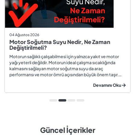
04 Ağustos 2026
Motor Soğutma Suyu Nedir, Ne Zaman
Değiştirilmeli?
Motorun sağlıklı çalışabilmesi için yalnızca yakıt ve motor
yağı yeterli değildir. Motorun ideal çalışma sıcaklığında
kalmasını sağlayan motor soğutma suyu da araç
performansı ve motor ömrü açısından büyük önem taşır.
Düzenli olarak kontrol edilmeyen veya zamanında
Devamını Oku
değiştirilmeyen soğutma suyu; hararet, korozyon, motor
arızaları ve yüksek onarım ma...
Güncel İçerikler