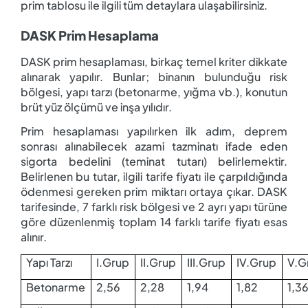
prim tablosu ile ilgili tüm detaylara ulaşabilirsiniz.
DASK Prim Hesaplama
DASK prim hesaplaması, birkaç temel kriter dikkate
alınarak yapılır. Bunlar; binanın bulunduğu risk
bölgesi, yapı tarzı (betonarme, yığma vb.), konutun
brüt yüz ölçümü ve inşa yılıdır.
Prim hesaplaması yapılırken ilk adım, deprem
sonrası alınabilecek azami tazminatı ifade eden
sigorta bedelini (teminat tutarı) belirlemektir.
Belirlenen bu tutar, ilgili tarife fiyatı ile çarpıldığında
ödenmesi gereken prim miktarı ortaya çıkar. DASK
tarifesinde, 7 farklı risk bölgesi ve 2 ayrı yapı türüne
göre düzenlenmiş toplam 14 farklı tarife fiyatı esas
alınır.
Yapı Tarzı
I.Grup
II.Grup
III.Grup
IV.Grup
V.G
Betonarme
2,56
2,28
1,94
1,82
1,3