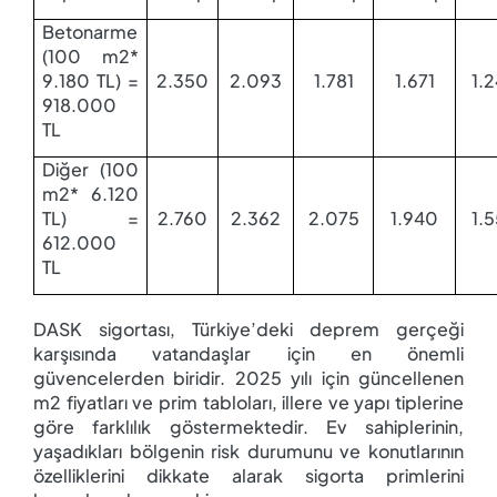
Betonarme
(100 m2*
9.180 TL) =
2.350
2.093
1.781
1.671
1.
918.000
TL
Diğer (100
m2* 6.120
TL) =
2.760
2.362
2.075
1.940
1.
612.000
TL
DASK sigortası, Türkiye’deki deprem gerçeği
karşısında vatandaşlar için en önemli
güvencelerden biridir. 2025 yılı için güncellenen
m2 fiyatları ve prim tabloları, illere ve yapı tiplerine
göre farklılık göstermektedir. Ev sahiplerinin,
yaşadıkları bölgenin risk durumunu ve konutlarının
özelliklerini dikkate alarak sigorta primlerini