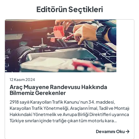
Editörün Seçtikleri
12 Kasım 2024
Araç Muayene Randevusu Hakkında
Bilmemiz Gerekenler
2918 sayılı Karayolları Trafik Kanunu'nun 34. maddesi,
Karayolları Trafik Yönetmeliği, Araçların İmal, Tadil ve Montajı
Hakkındaki Yönetmelik ve Avrupa Birliği Direktifleri uyarınca
Türkiye sınırları içinde trafiğe çıkan tüm motorlu kara
taşıtları ve römorklar, araç muayenesi yaptırmak
Devamını Oku
zorundadır. Araç muayenesi; otomobil, motosiklet,
kamyon, kamyo...