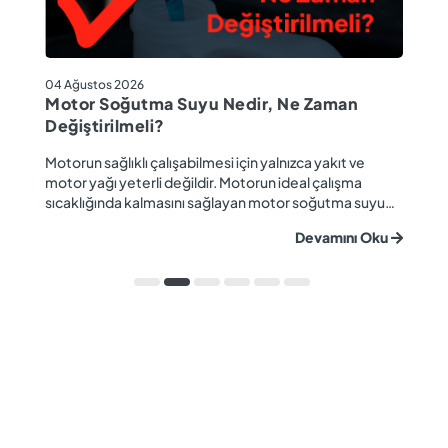
04
04 Ağustos 2026
M
Motor Soğutma Suyu Nedir, Ne Zaman
Ta
Değiştirilmeli?
r
Ev
Motorun sağlıklı çalışabilmesi için yalnızca yakıt ve
ba
motor yağı yeterli değildir. Motorun ideal çalışma
gü
sıcaklığında kalmasını sağlayan motor soğutma suyu
u
ya
da araç performansı ve motor ömrü açısından büyük
Devamını Oku
ki
önem taşır. Düzenli olarak kontrol edilmeyen veya
ön
zamanında değiştirilmeyen soğutma suyu; hararet,
ka
korozyon, motor arızaları ve yüksek onarım ma...