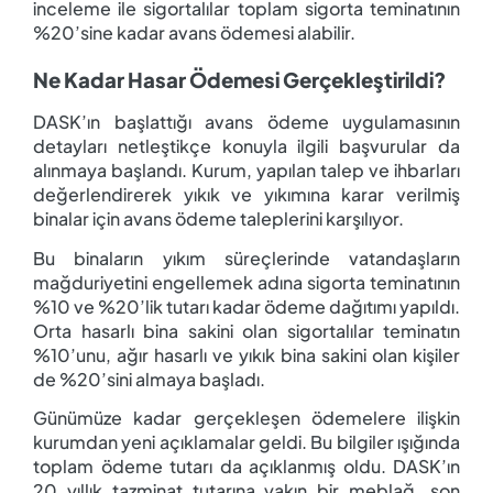
inceleme ile sigortalılar toplam sigorta teminatının
%20’sine kadar avans ödemesi alabilir.
Ne Kadar Hasar Ödemesi Gerçekleştirildi?
DASK’ın başlattığı avans ödeme uygulamasının
detayları netleştikçe konuyla ilgili başvurular da
alınmaya başlandı. Kurum, yapılan talep ve ihbarları
değerlendirerek yıkık ve yıkımına karar verilmiş
binalar için avans ödeme taleplerini karşılıyor.
Bu binaların yıkım süreçlerinde vatandaşların
mağduriyetini engellemek adına sigorta teminatının
%10 ve %20’lik tutarı kadar ödeme dağıtımı yapıldı.
Orta hasarlı bina sakini olan sigortalılar teminatın
%10’unu, ağır hasarlı ve yıkık bina sakini olan kişiler
de %20’sini almaya başladı.
Günümüze kadar gerçekleşen ödemelere ilişkin
kurumdan yeni açıklamalar geldi. Bu bilgiler ışığında
toplam ödeme tutarı da açıklanmış oldu. DASK’ın
20 yıllık tazminat tutarına yakın bir meblağ, son