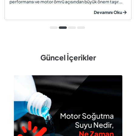
performansı ve motor ömrü açısından büyük önem taşır.
Düzenli olarak kontrol edilmeyen veya zamanında
Devamını Oku
değiştirilmeyen soğutma suyu; hararet, korozyon, motor
arızaları ve yüksek onarım ma...
Güncel İçerikler